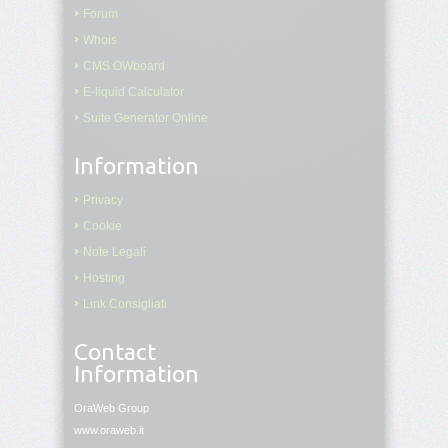
Forum
Whois
CMS OWboard
E-liquid Calculator
Suite Generator Online
Information
Privacy
Cookie
Note Legali
Hosting
Link Consigliati
Contact
Information
OraWeb Group
www.oraweb.it