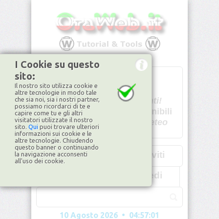
I Cookie su questo
sito:
T
- -
Il nostro sito utilizza cookie e
U - -
altre tecnologie in modo tale
che sia noi, sia i nostri partner,
Spiacenti!
possiamo ricordarci di te e
non disponibili
capire come tu e gli altri
visitatori utilizzate il nostro
Dati meteo
sito.
Qui
puoi trovare ulteriori
informazioni sui cookie e le
©2026
ilMeteo.it
altre tecnologie. Chiudendo
questo banner o continuando
Iscriviti
la navigazione acconsenti
all'uso dei cookie.
Accedi
10 Agosto 2026 • 04:57:01