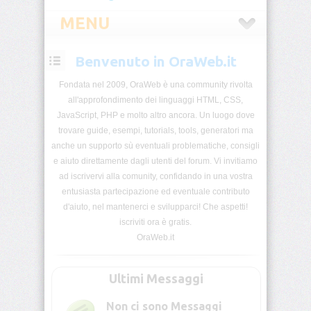
MENU
Benvenuto in OraWeb.it
Home
Benvenuto
Fondata nel 2009, OraWeb è una community rivolta
in
all'approfondimento dei linguaggi HTML, CSS,
OraWeb.it
qui
JavaScript, PHP e molto altro ancora. Un luogo dove
trovi
trovare guide, esempi, tutorials, tools, generatori ma
tutorial
tools
anche un supporto sù eventuali problematiche, consigli
esempi
e aiuto direttamente dagli utenti del forum. Vi invitiamo
che
possono
ad iscrivervi alla comunity, confidando in una vostra
esserti
entusiasta partecipazione ed eventuale contributo
utili
e
d'aiuto, nel mantenerci e svilupparci! Che aspetti!
d'aiuto
iscriviti ora è gratis.
nel
costruire
OraWeb.it
le
tue
pagine
Ultimi Messaggi
Web
il
base
tutto
Non ci sono Messaggi
liberamente