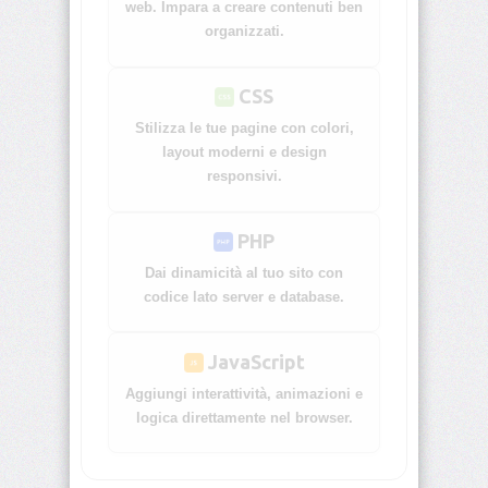
trovi
web. Impara a creare contenuti ben
Qui
organizzati.
HTML
CSS
CSS
Stilizza le tue pagine con colori,
JavaScript
layout moderni e design
responsivi.
PHP
Generatori
PHP
Varie
Dai dinamicità al tuo sito con
codice lato server e database.
&
Old
JavaScript
OWboard
Aggiungi interattività, animazioni e
E-
logica direttamente nel browser.
liquid
Calc