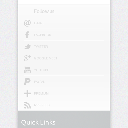
Follow us
E-MAIL
FACEBOOK
TWITTER
GOOGLE MEET
YOUTUBE
PAYPAL
PREMIUM
RSS-FEED
Quick Links