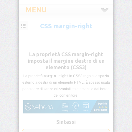
MENU
CSS margin-right
CSS
Introduzione
CSS
La proprietà CSS margin-right
Selettori
imposta il margine destro di un
CSS
elemento (CSS3)
La proprietà
margin-right
in CSS3 regola lo spazio
Pseudo-
classi
esterno a destra di un elemento HTML. È spesso usata
CSS
per creare distanze orizzontali tra elementi o dal bordo
del contenitore.
Pseudo-
elementi
CSS
Sintassi
Unità
di