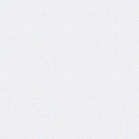
areas
grid-
template-
columns
grid-
template-
rows
hanging-
punctuation
height
hyphens
hyphenate-
character
image-
rendering