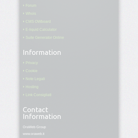
Forum
border-
Whois
block-
end-
CMS OWboard
width
E-liquid Calculator
Suite Generator Online
border-
block-
start
Information
border-
Privacy
block-
Cookie
start-
color
Note Legali
Hosting
border-
Link Consigliati
block-
start-
style
Contact
Information
border-
block-
OraWeb Group
start-
www.oraweb.it
width