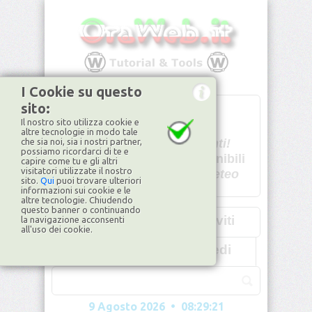
I Cookie su questo
sito:
T
- -
Il nostro sito utilizza cookie e
U - -
altre tecnologie in modo tale
che sia noi, sia i nostri partner,
Spiacenti!
possiamo ricordarci di te e
non disponibili
capire come tu e gli altri
visitatori utilizzate il nostro
Dati meteo
sito.
Qui
puoi trovare ulteriori
informazioni sui cookie e le
©2026
ilMeteo.it
altre tecnologie. Chiudendo
questo banner o continuando
Iscriviti
la navigazione acconsenti
all'uso dei cookie.
Accedi
9 Agosto 2026 • 08:29:24