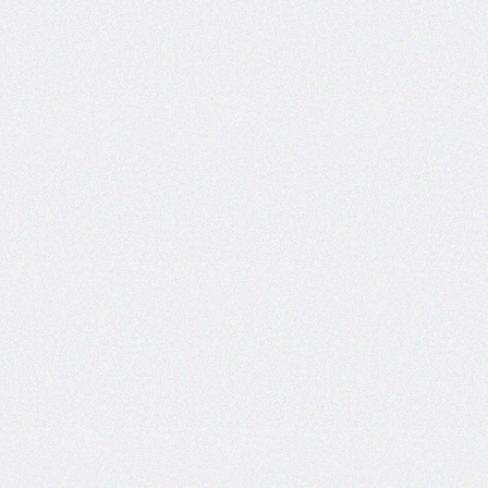
border-
end-
start-
radius
border-
image
border-
image-
outset
border-
image-
repeat
border-
image-
slice
border-
image-
source