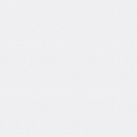
border-
top-
left-
radius
border-
top-
right-
radius
border-
top-
style
border-
top-
width
border-
width
bottom