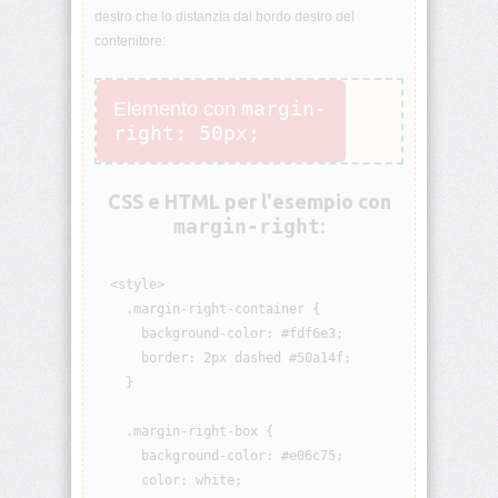
destro che lo distanzia dal bordo destro del
animation-
contenitore:
iteration-
count
margin-
Elemento con
animation-
right: 50px;
name
animation-
CSS e HTML per l'esempio con
play-
state
margin-right
:
animation-
  <style>

timing-
function
    .margin-right-container {

      background-color: #fdf6e3;

aspect-
      border: 2px dashed #50a14f;

ratio
    }

backdrop-
    .margin-right-box {

filter
      background-color: #e06c75;

      color: white;

backface-