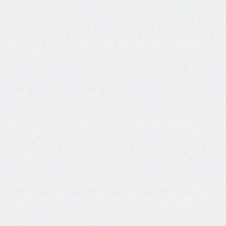
@import
initial-
letter
inline-
size
inset
inset-
block
inset-
block-
end
inset-
block-
start