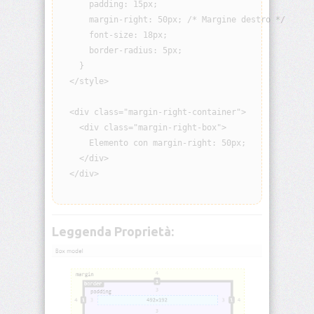
      padding: 15px;

visibility
      margin-right: 50px; /* Margine destro */

      font-size: 18px;

background
      border-radius: 5px;

    }

background-
  </style>

attachment
  <div class="margin-right-container">

background-
    <div class="margin-right-box">

blend-
      Elemento con margin-right: 50px;

mode
    </div>

  </div>

background-
clip
background-
Leggenda Proprietà:
color
background-
image
background-