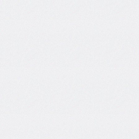
end
grid-
column-
start
grid-
row
grid-
row-
end
grid-
row-
start
grid-
template
grid-
template-