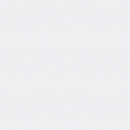
border-
left-
width
border-
radius
border-
right
border-
right-
color
border-
right-
style
border-
right-
width