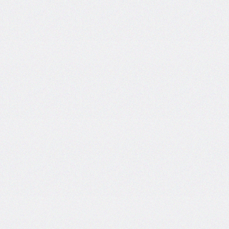
bottom-
right-
radius
border-
bottom-
style
border-
bottom-
width
border-
collapse
border-
color
border-
end-
end-
radius