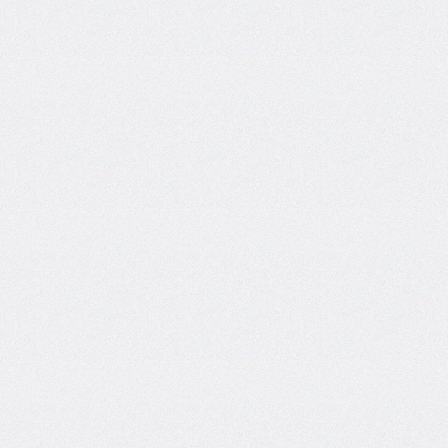
grid
grid-
area
grid-
auto-
columns
grid-
auto-
flow
grid-
auto-
rows
grid-
column
grid-
column-