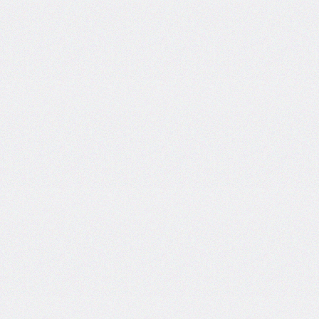
inline-
start-
width
border-
inline-
style
border-
inline-
width
border-
left
border-
left-
color
border-
left-
style