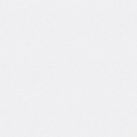
side
caret-
color
@charset
clear
clip
clip-
path
color
color-
scheme
column-
count