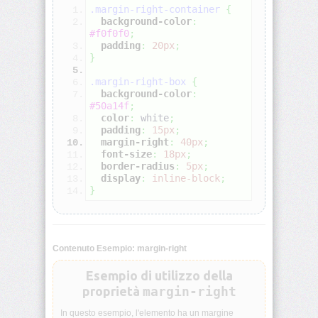
.margin-right-container
{
background-color
:
align-
#f0f0f0
;
self
padding
:
20px
;
}
all
.margin-right-box
{
background-color
:
#50a14f
;
animation
color
:
white
;
padding
:
15px
;
margin-right
:
40px
;
animation-
font-size
:
18px
;
delay
border-radius
:
5px
;
display
:
inline-block
;
animation-
}
direction
animation-
duration
Contenuto Esempio: margin-right
Esempio di utilizzo della
animation-
fill-
proprietà
margin-right
mode
In questo esempio, l'elemento ha un margine