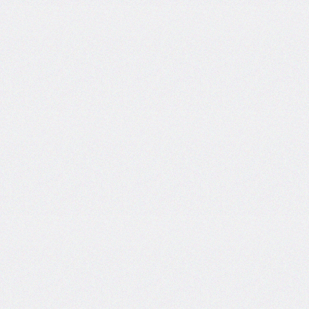
column-
fill
column-
gap
column-
rule
column-
rule-
color
column-
rule-
style
column-
rule-
width