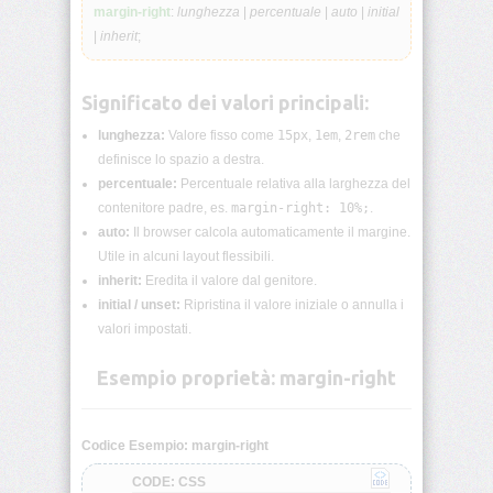
lunghezza
margin-right
:
lunghezza
|
percentuale
|
auto
|
initial
CSS
|
inherit
;
Funzioni
CSS
Significato dei valori principali:
lunghezza:
Valore fisso come
15px
,
1em
,
2rem
che
Browser
CSS
definisce lo spazio a destra.
Test
percentuale:
Percentuale relativa alla larghezza del
contenitore padre, es.
margin-right: 10%;
.
CSS
auto:
Il browser calcola automaticamente il margine.
/*
Utile in alcuni layout flessibili.
Commenti
*/
inherit:
Eredita il valore dal genitore.
initial / unset:
Ripristina il valore iniziale o annulla i
valori impostati.
accent-
color
Esempio proprietà: margin-right
align-
content
Codice Esempio: margin-right
align-
CODE: CSS
items