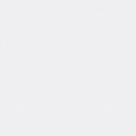
font-
family
font-
feature-
settings
font-
kerning
font-
palette
@font-
palette-
values
font-
size