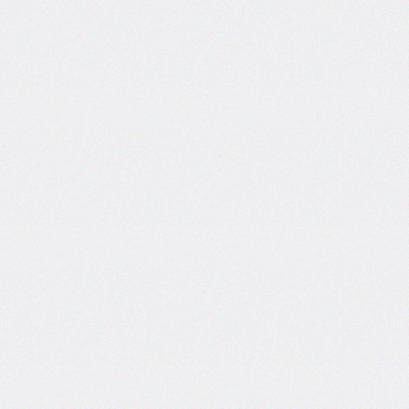
border-
image-
width
border-
inline
border-
inline-
color
border-
inline-
end
border-
inline-
end-
color
border-