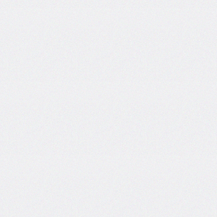
column-
span
column-
width
columns
@container
content
counter-
increment
counter-
reset
counter-
set