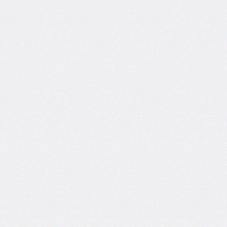
border-
spacing
border-
start-
end-
radius
border-
start-
start-
radius
border-
style
border-
top
border-
top-
color