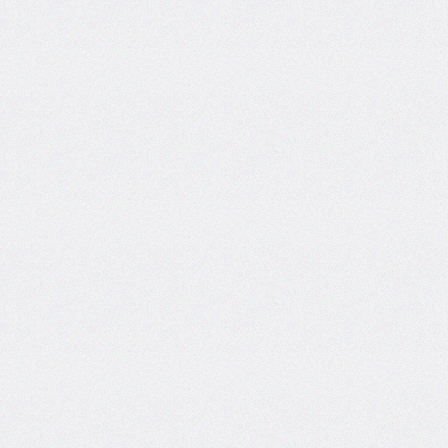
font-
size-
adjust
font-
stretch
font-
style
font-
variant
font-
variant-
caps
font-
weight
gap