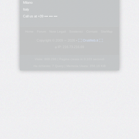
Milano
Italy
border-
Call us at +39 ••• ••• •••
block-
style
Home
Forum
Note Legali
Sostienici
Contatti
SiteMap
border-
Copyright © 2009 ∼ 2026 •
۝ OraWeb.it ۝
block-
width
IP: 216.73.216.69
Visite: 868.296 | Pagina creata in 0.103 secondi
border-
Ha richiesto: 7 Query | Memoria Usata: 356.16 KiB
bottom
border-
bottom-
color
border-
bottom-
left-
radius
border-