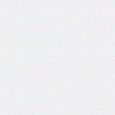
flex-
direction
flex-
flow
flex-
grow
flex-
shrink
flex-
wrap
float
@font-
face
font