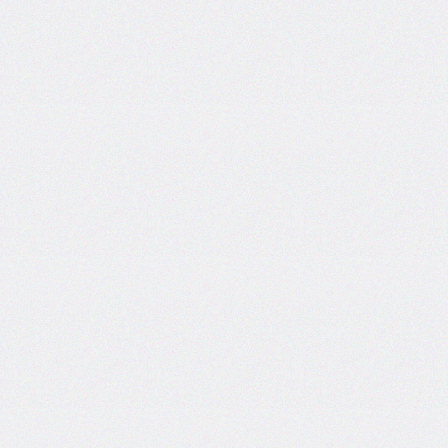
inline-
end-
style
border-
inline-
end-
width
border-
inline-
start
border-
inline-
start-
color
border-
inline-
start-
style
border-