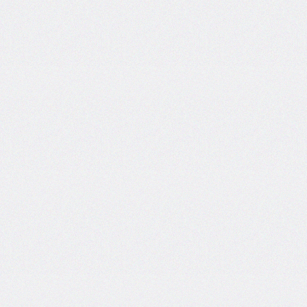
self
@keyframes
@layer
left
letter-
spacing
line-
height
list-
style
list-
style-
image