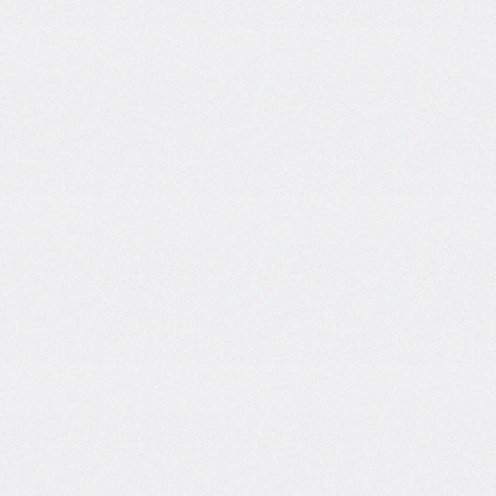
@counter-
style
cursor
direction
display
empty-
cells
filter
flex
flex-
basis