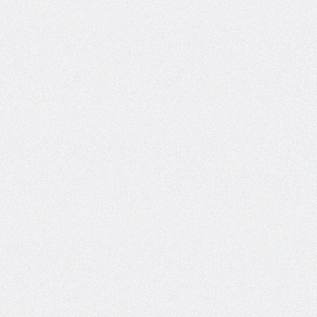
box-
decoration-
break
box-
shadow
box-
sizing
break-
after
break-
before
break-
inside
caption-