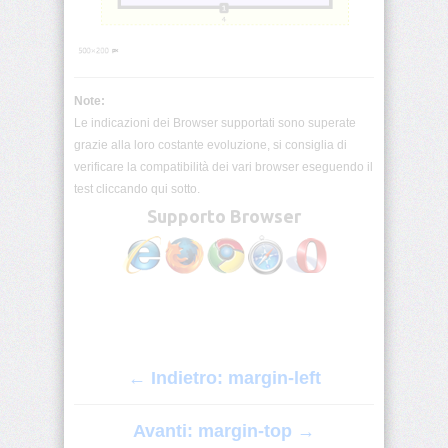
origin
background-
position
Note:
background-
Le indicazioni dei Browser supportati sono superate
position-
grazie alla loro costante evoluzione, si consiglia di
x
verificare la compatibilità dei vari browser eseguendo il
test cliccando qui sotto.
background-
Supporto Browser
position-
y
background-
repeat
background-
size
← Indietro: margin-left
block-
size
Avanti: margin-top →