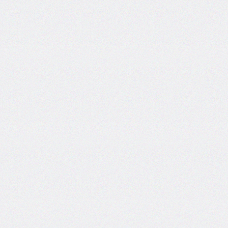
inset-
inline
inset-
inline-
end
inset-
inline-
start
isolation
justify-
content
justify-
items
justify-