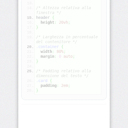
origin
/* Altezza relativa alla 
finestra */
background-
header 
{
position
height
:
20vh
;
}
background-
/* Larghezza in percentuale 
position-
del contenitore */
x
.container
{
width
:
80%
;
margin
:
0
auto
;
background-
}
position-
y
/* Padding relativo alla 
dimensione del testo */
background-
.card
{
repeat
padding
:
2em
;
}
background-
size
block-
size