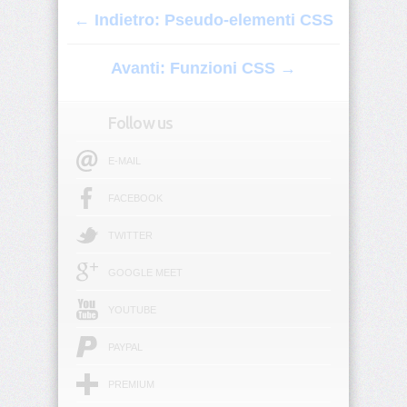
← Indietro: Pseudo-elementi CSS
border
border-
Avanti: Funzioni CSS →
block
border-
Follow us
block-
color
E-MAIL
border-
FACEBOOK
block-
end
TWITTER
border-
GOOGLE MEET
block-
end-
color
YOUTUBE
border-
PAYPAL
block-
end-
PREMIUM
style