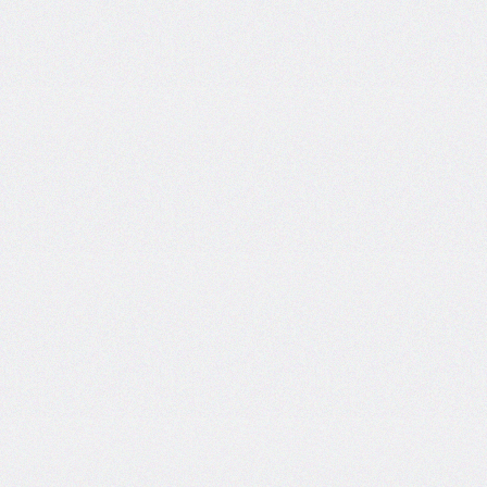
bottom-
right-
radius
border-
bottom-
style
border-
bottom-
width
border-
collapse
border-
color
border-
end-
end-
radius