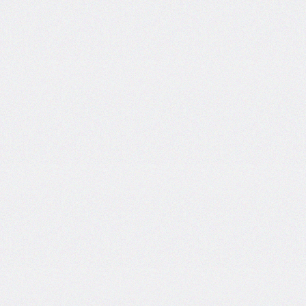
border-
end-
start-
radius
border-
image
border-
image-
outset
border-
image-
repeat
border-
image-
slice
border-
image-
source