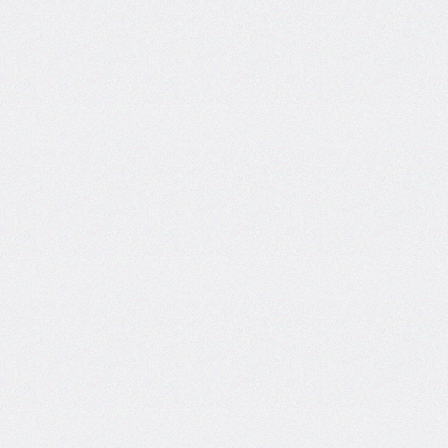
inline-
end-
style
border-
inline-
end-
width
border-
inline-
start
border-
inline-
start-
color
border-
inline-
start-
style
border-