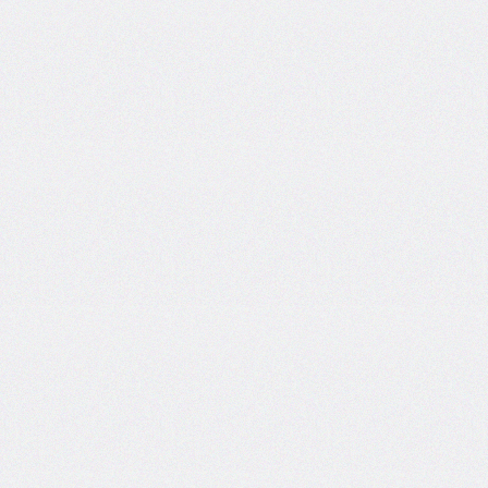
border-
spacing
border-
start-
end-
radius
border-
start-
start-
radius
border-
style
border-
top
border-
top-
color