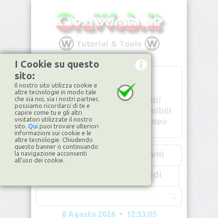
I Cookie su questo
sito:
T
- -
Il nostro sito utilizza cookie e
U - -
altre tecnologie in modo tale
che sia noi, sia i nostri partner,
Spiacenti!
possiamo ricordarci di te e
non disponibili
capire come tu e gli altri
visitatori utilizzate il nostro
Dati meteo
sito.
Qui
puoi trovare ulteriori
informazioni sui cookie e le
©2026
ilMeteo.it
altre tecnologie. Chiudendo
questo banner o continuando
Iscriviti
la navigazione acconsenti
all'uso dei cookie.
Accedi
8 Agosto 2026 • 12:53:08