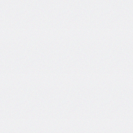
self
@keyframes
@layer
left
letter-
spacing
line-
height
list-
style
list-
style-
image