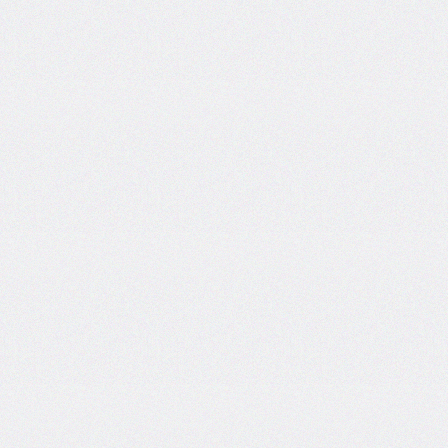
@import
initial-
letter
inline-
size
inset
inset-
block
inset-
block-
end
inset-
block-
start