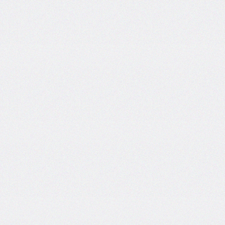
inset-
inline
inset-
inline-
end
inset-
inline-
start
isolation
justify-
content
justify-
items
justify-