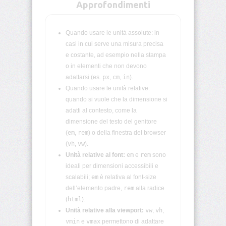
lunghezza
Approfondimenti
CSS
Funzioni
Quando usare le unità assolute: in
CSS
casi in cui serve una misura precisa
e costante, ad esempio nella stampa
Browser
o in elementi che non devono
CSS
adattarsi (es.
px
,
cm
,
in
).
Test
Quando usare le unità relative:
quando si vuole che la dimensione si
CSS
adatti al contesto, come la
/*
Commenti
dimensione del testo del genitore
*/
(
em
,
rem
) o della finestra del browser
(
vh
,
vw
).
accent-
Unità relative al font:
em
e
rem
sono
color
ideali per dimensioni accessibili e
scalabili;
em
è relativa al font-size
align-
dell’elemento padre,
rem
alla radice
content
(
html
).
Unità relative alla viewport:
vw
,
vh
,
align-
vmin
e
vmax
permettono di adattare
items