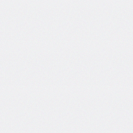
border-
top-
left-
radius
border-
top-
right-
radius
border-
top-
style
border-
top-
width
border-
width
bottom