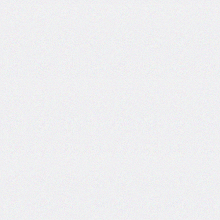
column-
fill
column-
gap
column-
rule
column-
rule-
color
column-
rule-
style
column-
rule-
width