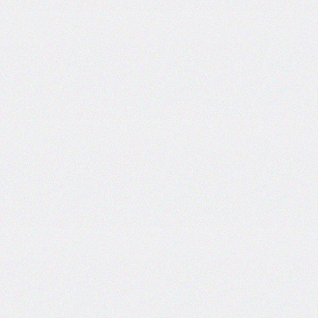
column-
span
column-
width
columns
@container
content
counter-
increment
counter-
reset
counter-
set