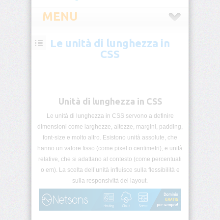
MENU
Le unità di lunghezza in
CSS
CSS
Introduzione
CSS
Selettori
Unità di lunghezza in CSS
CSS
Le unità di lunghezza in CSS servono a definire
dimensioni come larghezze, altezze, margini, padding,
Pseudo-
classi
font-size e molto altro. Esistono unità assolute, che
CSS
hanno un valore fisso (come pixel o centimetri), e unità
relative, che si adattano al contesto (come percentuali
Pseudo-
o em). La scelta dell’unità influisce sulla flessibilità e
elementi
sulla responsività del layout.
CSS
Unità
di