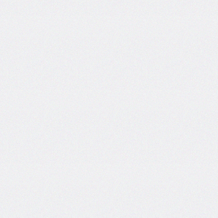
flex-
direction
flex-
flow
flex-
grow
flex-
shrink
flex-
wrap
float
@font-
face
font