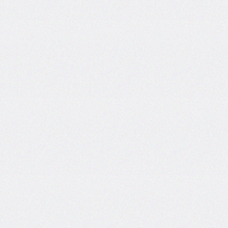
font-
family
font-
feature-
settings
font-
kerning
font-
palette
@font-
palette-
values
font-
size