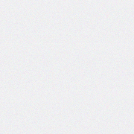
box-
decoration-
break
box-
shadow
box-
sizing
break-
after
break-
before
break-
inside
caption-