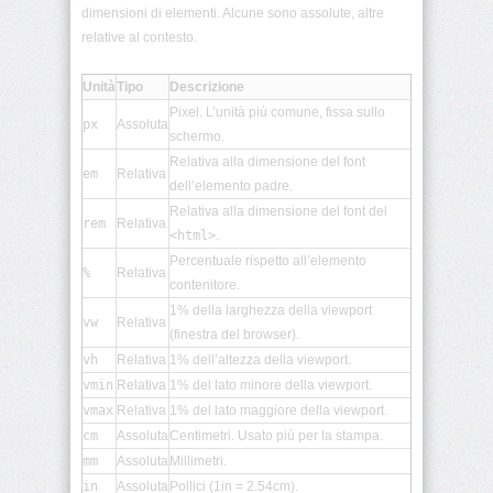
dimensioni di elementi. Alcune sono assolute, altre
animation-
relative al contesto.
iteration-
count
Unità
Tipo
Descrizione
animation-
Pixel. L’unità più comune, fissa sullo
px
Assoluta
name
schermo.
Relativa alla dimensione del font
em
Relativa
animation-
dell’elemento padre.
play-
Relativa alla dimensione del font del
state
rem
Relativa
<html>
.
Percentuale rispetto all’elemento
animation-
%
Relativa
timing-
contenitore.
function
1% della larghezza della viewport
vw
Relativa
(finestra del browser).
aspect-
vh
Relativa
1% dell’altezza della viewport.
ratio
vmin
Relativa
1% del lato minore della viewport.
vmax
Relativa
1% del lato maggiore della viewport.
backdrop-
cm
Assoluta
Centimetri. Usato più per la stampa.
filter
mm
Assoluta
Millimetri.
in
Assoluta
Pollici (1in = 2.54cm).
backface-