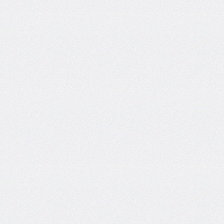
@counter-
style
cursor
direction
display
empty-
cells
filter
flex
flex-
basis