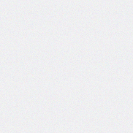
border-
left-
width
border-
radius
border-
right
border-
right-
color
border-
right-
style
border-
right-
width