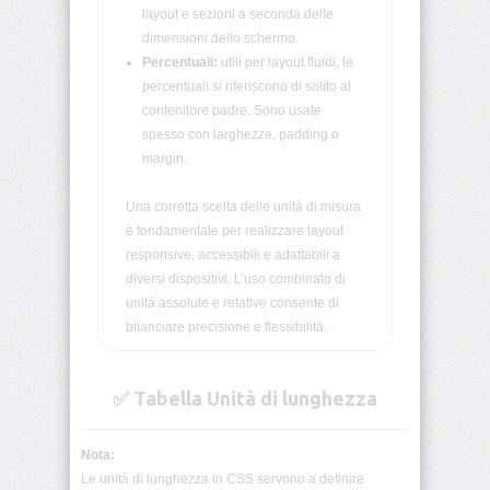
layout e sezioni a seconda delle
dimensioni dello schermo.
align-
Percentuali:
utili per layout fluidi, le
self
percentuali si riferiscono di solito al
contenitore padre. Sono usate
all
spesso con larghezze, padding o
margin.
animation
Una corretta scelta delle unità di misura
animation-
è fondamentale per realizzare layout
delay
responsive, accessibili e adattabili a
diversi dispositivi. L’uso combinato di
animation-
unità assolute e relative consente di
direction
bilanciare precisione e flessibilità.
animation-
duration
✅ Tabella Unità di lunghezza
animation-
fill-
Nota:
mode
Le unità di lunghezza in CSS servono a definire