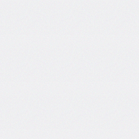
inline-
start-
width
border-
inline-
style
border-
inline-
width
border-
left
border-
left-
color
border-
left-
style