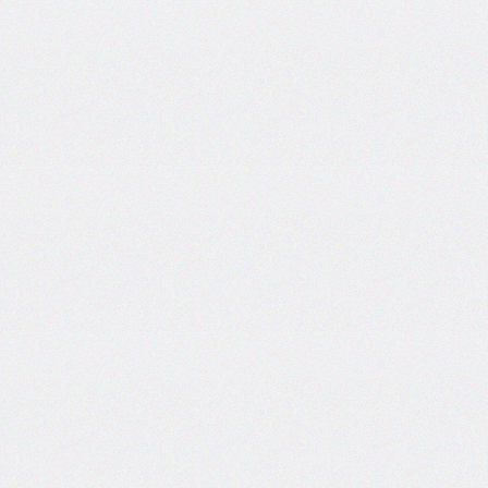
side
caret-
color
@charset
clear
clip
clip-
path
color
color-
scheme
column-
count