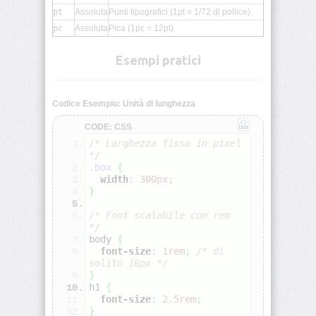
visibility
pt
Assoluta
Punti tipografici (1pt = 1/72 di pollice).
pc
Assoluta
Pica (1pc = 12pt).
background
Esempi pratici
background-
attachment
Codice Esempio: Unità di lunghezza
background-
CODE: CSS
blend-
/* Larghezza fissa in pixel 
mode
*/
.box
{
background-
width
:
300px
;
clip
}
/* Font scalabile con rem 
background-
*/
color
body 
{
font-size
:
1rem
;
/* di 
solito 16px */
background-
}
image
h1 
{
font-size
:
2.5rem
;
}
background-