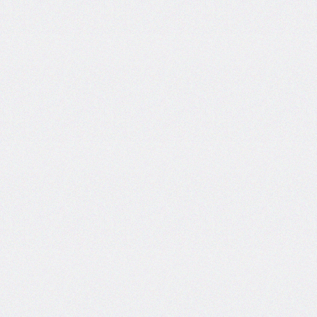
font-
size-
adjust
font-
stretch
font-
style
font-
variant
font-
variant-
caps
font-
weight
gap