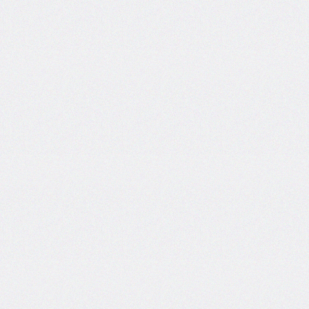
areas
grid-
template-
columns
grid-
template-
rows
hanging-
punctuation
height
hyphens
hyphenate-
character
image-
rendering