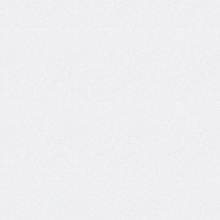
grid
grid-
area
grid-
auto-
columns
grid-
auto-
flow
grid-
auto-
rows
grid-
column
grid-
column-