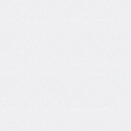
end
grid-
column-
start
grid-
row
grid-
row-
end
grid-
row-
start
grid-
template
grid-
template-