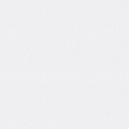
border-
image-
width
border-
inline
border-
inline-
color
border-
inline-
end
border-
inline-
end-
color
border-