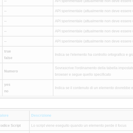
--
API sperimentale (attualmente non deve essere u
--
API sperimentale (attualmente non deve essere u
--
API sperimentale (attualmente non deve essere u
--
API sperimentale (attualmente non deve essere u
--
API sperimentale (attualmente non deve essere u
true
Indica se l'elemento ha controllo ortografico e 
false
Sovrascrive l'ordinamento della tabella impostato
Numero
browser e segue quello specificato
yes
Indica se il contenuto di un elemento dovrebbe e
no
alore
Descrizione
odice Script
Lo script viene eseguito quando un elemento perde il focus