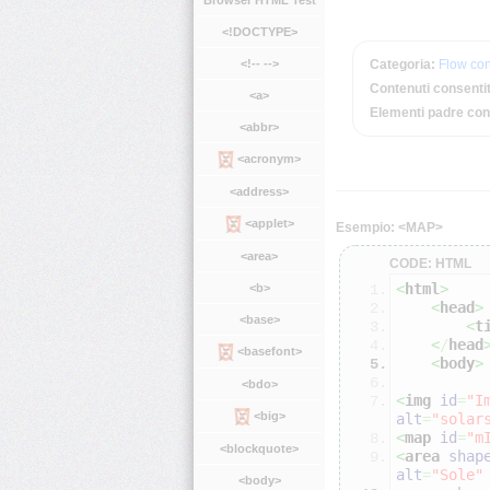
Browser HTML Test
<!DOCTYPE>
<!-- -->
Categoria:
Flow con
Contenuti consentit
<a>
Elementi padre con
<abbr>
<acronym>
<address>
<applet>
Esempio: <MAP>
<area>
CODE: HTML
<
html
>
<b>
<
head
>
<base>
<
t
<
/
head
<basefont>
<
body
>
<bdo>
<
img
id
=
"I
<big>
alt
=
"solar
<
map
id
=
"m
<blockquote>
<
area
shap
alt
=
"Sole"
<body>