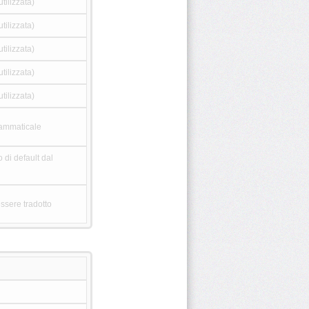
tilizzata)
tilizzata)
tilizzata)
tilizzata)
tilizzata)
grammaticale
 di default dal
ssere tradotto