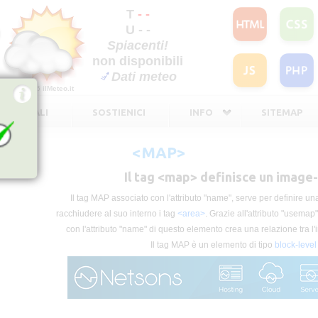
T
- -
U - -
Spiacenti!
non disponibili
Dati meteo
©2026
ilMeteo.it
TE LEGALI
SOSTIENICI
INFO
SITEMAP
<MAP>
Il tag <map> definisce un imag
Il tag MAP associato con l'attributo "name", serve per definire
racchiudere al suo interno i tag
<area>
. Grazie all'attributo "usemap
con l'attributo "name" di questo elemento crea una relazione tra 
Il tag MAP è un elemento di tipo
block-level