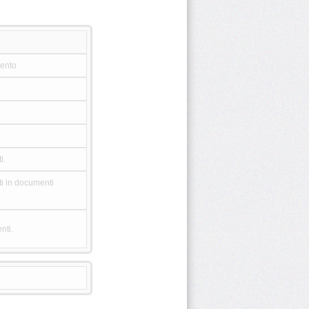
mento
i.
ti in documenti
nti.