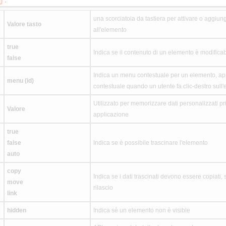
:
una scorciatoia da tastiera per attivare o aggiung
Valore tasto
all'elemento
true
Indica se il contenuto di un elemento è modifica
false
Indica un menu contestuale per un elemento, ap
menu (id)
contestuale quando un utente fa clic-destro sull
Utilizzato per memorizzare dati personalizzati pr
Valore
applicazione
true
false
Indica se è possibile trascinare l'elemento
auto
copy
Indica se i dati trascinati devono essere copiati, s
move
rilascio
link
hidden
Indica sè un elemento non è visible