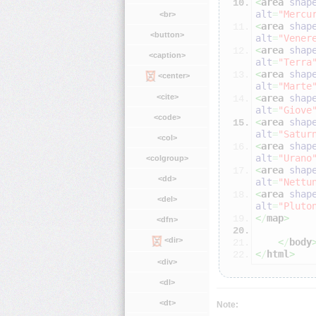
<
area
shap
alt
=
"Mercu
<br>
<
area
shap
<button>
alt
=
"Vener
<
area
shap
<caption>
alt
=
"Terra
<
area
shap
<center>
alt
=
"Marte
<
area
shap
<cite>
alt
=
"Giove
<code>
<
area
shap
alt
=
"Satur
<col>
<
area
shap
alt
=
"Urano
<colgroup>
<
area
shap
<dd>
alt
=
"Nettu
<
area
shap
<del>
alt
=
"Pluto
<
/
map
>
<dfn>
<dir>
<
/
body
<
/
html
>
<div>
<dl>
<dt>
Note: