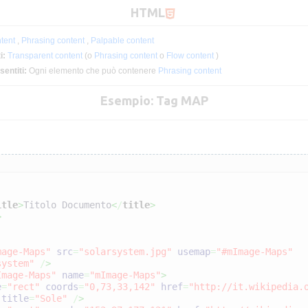
HTML
tent
,
Phrasing content
,
Palpable content
i:
Transparent content
(o
Phrasing content
o
Flow content
)
sentiti:
Ogni elemento che può contenere
Phrasing content
Esempio: Tag MAP
itle
>
Titolo Documento
<
/
title
>
>
mage-Maps"
src
=
"solarsystem.jpg"
usemap
=
"#mImage-Maps"
system"
/
>
Image-Maps"
name
=
"mImage-Maps"
>
e
=
"rect"
coords
=
"0,73,33,142"
href
=
"http://it.wikipedia.
title
=
"Sole"
/
>