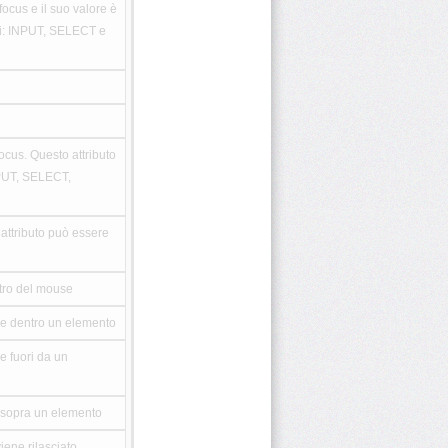
ocus e il suo valore è
nti: INPUT, SELECT e
ocus. Questo attributo
NPUT, SELECT,
attributo può essere
stro del mouse
ve dentro un elemento
e fuori da un
a sopra un elemento
iene rilasciato