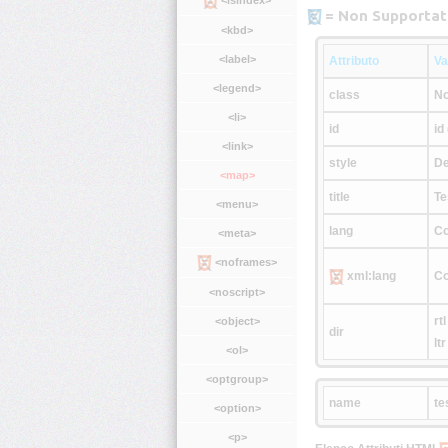
= Non Supportat
<kbd>
<label>
Attributo
Va
<legend>
class
No
<li>
id
id
<link>
style
De
<map>
title
Te
<menu>
lang
Co
<meta>
<noframes>
xml:lang
Co
<noscript>
rtl
<object>
dir
ltr
<ol>
<optgroup>
name
te
<option>
<p>