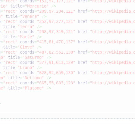
e
=
"rect"
coords
=
"152,97,177,121"
href
=
"http://wikipedia.
rio"
title
=
"Mercurio"
/
>
e
=
"rect"
coords
=
"209,97,234,121"
href
=
"http://wikipedia.
e"
title
=
"Venere"
/
>
e
=
"rect"
coords
=
"252,97,277,121"
href
=
"http://wikipedia.
"
title
=
"Terra"
/
>
e
=
"rect"
coords
=
"298,97,319,121"
href
=
"http://wikipedia.
"
title
=
"Marte"
/
>
e
=
"rect"
coords
=
"415,81,470,137"
href
=
"http://wikipedia.
"
title
=
"Giove"
/
>
e
=
"rect"
coords
=
"487,82,552,138"
href
=
"http://wikipedia.
no"
title
=
"Saturno"
/
>
e
=
"rect"
coords
=
"577,91,613,129"
href
=
"http://wikipedia.
"
title
=
"Urano"
/
>
e
=
"rect"
coords
=
"628,92,659,130"
href
=
"http://wikipedia.
no"
title
=
"Nettuno"
/
>
e
=
"rect"
coords
=
"665,95,683,123"
href
=
"http://wikipedia.
ne"
title
=
"Plutone"
/
>
>