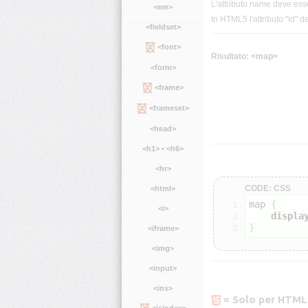
L'attributo name deve ess
<em>
In HTML5 l'attributo "id" d
<fieldset>
<font>
Risultato: <map>
<form>
<frame>
<frameset>
<head>
<h1> • <h6>
<hr>
CODE: CSS
<html>
map 
{
<i>
displa
}
<iframe>
<img>
<input>
<ins>
= Solo per HTML
<isindex>