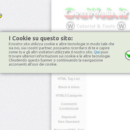
I Cookie su questo sito:
Il nostro sito utilizza cookie e altre tecnologie in modo tale che
HOME
FORUM
NO
sia noi, sia i nostri partner, possiamo ricordarci di te e capire
come tu e gli altri visitatori utilizzate il nostro sito.
Qui
puoi
trovare ulteriori informazioni sui cookie e le altre tecnologie.
Chiudendo questo banner o continuando la navigazione
HTML
acconsenti all'uso dei cookie.
Introduzione
HTML Tag List
Block & Inline
HTML5 Categorie
Commenti
Condizionali
Deprecati
Non-Standard