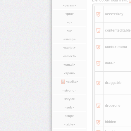
Elenco Attributi HTML
<param>
accesskey
<pre>
<q>
contenteditable
<s>
<samp>
contextmenu
<script>
<select>
data-*
<small>
<span>
<strike>
draggable
<strong>
<style>
dropzone
<sub>
<sup>
hidden
<table>