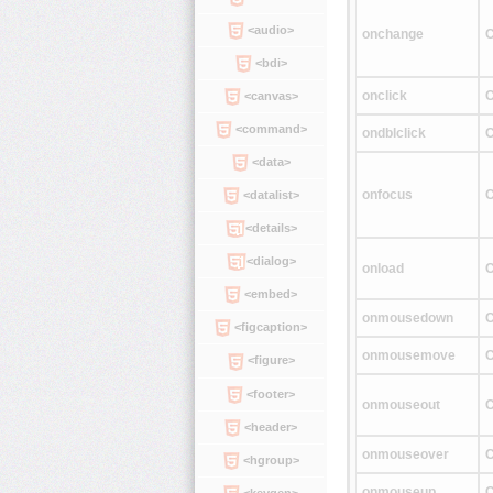
<audio>
onchange
C
<bdi>
onclick
C
<canvas>
<command>
ondblclick
C
<data>
onfocus
C
<datalist>
<details>
<dialog>
onload
C
<embed>
onmousedown
C
<figcaption>
onmousemove
C
<figure>
<footer>
onmouseout
C
<header>
onmouseover
C
<hgroup>
onmouseup
C
<keygen>