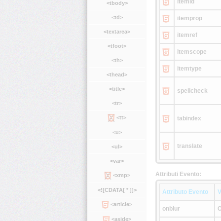
itemid
<tbody>
<td>
itemprop
<textarea>
itemref
<tfoot>
itemscope
<th>
itemtype
<thead>
<title>
spellcheck
<tr>
<tt>
tabindex
<u>
translate
<ul>
<var>
Attributi Evento:
<xmp>
<![CDATA[ * ]]>
Attributo Evento
V
<article>
onblur
C
<aside>