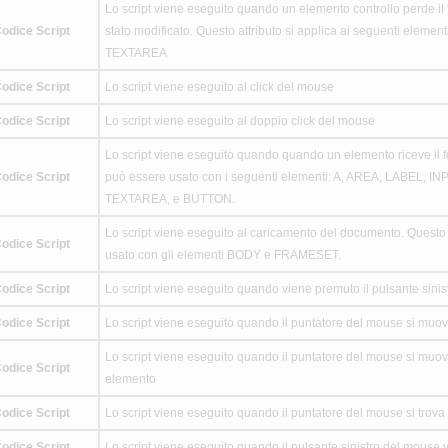
Lo script viene eseguito quando un elemento controllo perde il f
odice Script
stato modificato. Questo attributo si applica ai seguenti eleme
TEXTAREA
odice Script
Lo script viene eseguito al click del mouse
odice Script
Lo script viene eseguito al doppio click del mouse
Lo script viene eseguito quando quando un elemento riceve il f
odice Script
può essere usato con i seguenti elementi: A, AREA, LABEL, I
TEXTAREA, e BUTTON.
Lo script viene eseguito al caricamento del documento. Questo 
odice Script
usato con gli elementi BODY e FRAMESET.
odice Script
Lo script viene eseguito quando viene premuto il pulsante sini
odice Script
Lo script viene eseguito quando il puntatore del mouse si muo
Lo script viene eseguito quando il puntatore del mouse si muov
odice Script
elemento
odice Script
Lo script viene eseguito quando il puntatore del mouse si trov
odice Script
Lo script viene eseguito quando il pulsante sinistro del mouse v