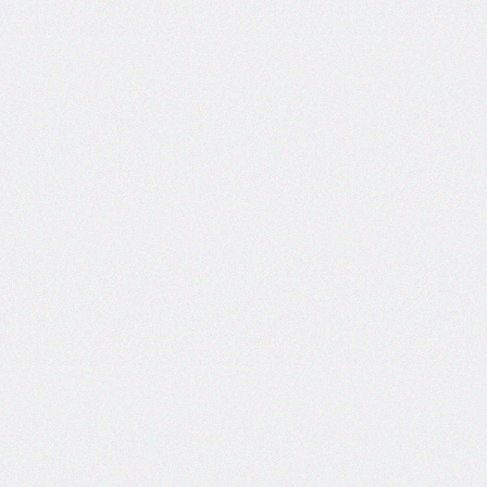
flex-
direction
flex-
flow
flex-
grow
flex-
shrink
flex-
wrap
float
@font-
face
font