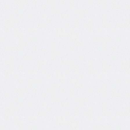
self
@keyframes
@layer
left
letter-
spacing
line-
height
list-
style
list-
style-
image