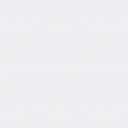
areas
grid-
template-
columns
grid-
template-
rows
hanging-
punctuation
height
hyphens
hyphenate-
character
image-
rendering