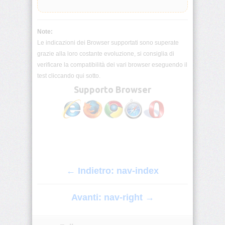
border
Note:
border-
block
Le indicazioni dei Browser supportati sono superate
grazie alla loro costante evoluzione, si consiglia di
verificare la compatibilità dei vari browser eseguendo il
border-
block-
test cliccando qui sotto.
color
Supporto Browser
border-
block-
end
border-
block-
end-
color
← Indietro: nav-index
border-
Avanti: nav-right →
block-
end-
style