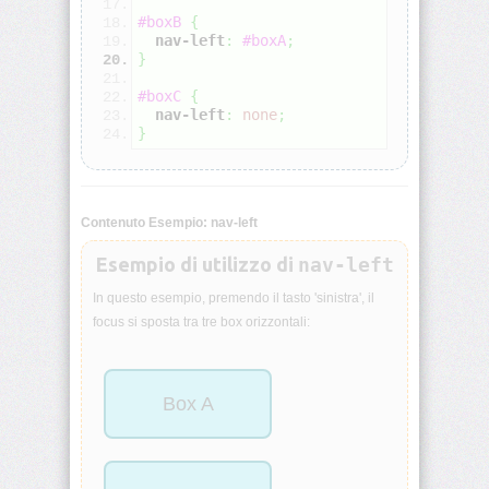
#boxB
{
animation-
nav-left
:
#boxA
;
iteration-
}
count
#boxC
{
animation-
nav-left
:
none
;
name
}
animation-
play-
state
Contenuto Esempio: nav-left
Esempio di utilizzo di
nav-left
animation-
timing-
In questo esempio, premendo il tasto 'sinistra', il
function
focus si sposta tra tre box orizzontali:
aspect-
ratio
Box A
backdrop-
filter
backface-