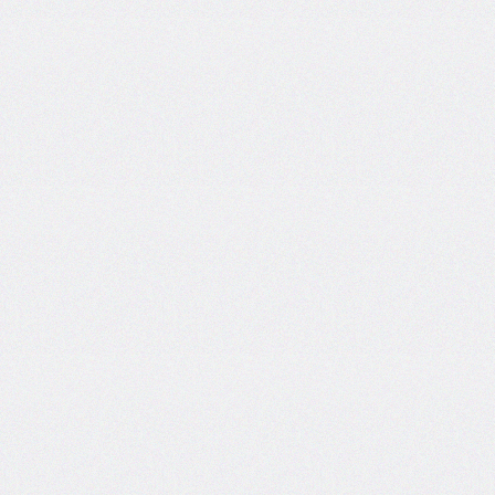
column-
span
column-
width
columns
@container
content
counter-
increment
counter-
reset
counter-
set