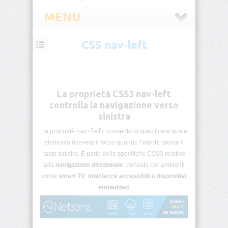
MENU
CSS nav-left
CSS
Introduzione
CSS
La proprietà CSS3 nav-left
Selettori
controlla la navigazione verso
CSS
sinistra
La proprietà
nav-left
consente di specificare quale
Pseudo-
classi
elemento riceverà il focus quando l’utente preme il
CSS
tasto sinistra. È parte delle specifiche CSS3 relative
alla
navigazione direzionale
, pensata per ambienti
Pseudo-
come
smart TV
,
interfacce accessibili
e
dispositivi
elementi
embedded
.
CSS
Unità
di