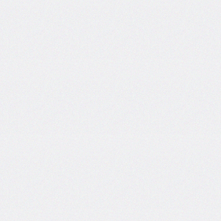
border-
left-
width
border-
radius
border-
right
border-
right-
color
border-
right-
style
border-
right-
width