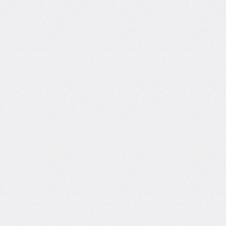
inline-
end-
style
border-
inline-
end-
width
border-
inline-
start
border-
inline-
start-
color
border-
inline-
start-
style
border-