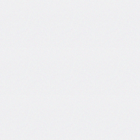
side
caret-
color
@charset
clear
clip
clip-
path
color
color-
scheme
column-
count