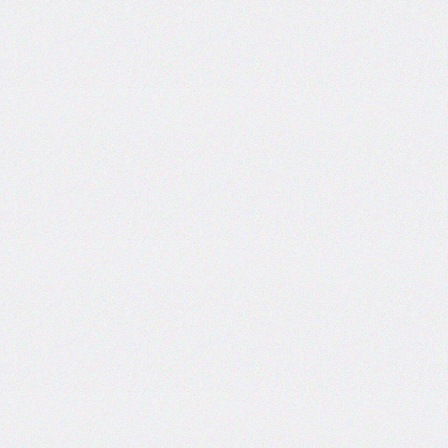
border-
end-
start-
radius
border-
image
border-
image-
outset
border-
image-
repeat
border-
image-
slice
border-
image-
source