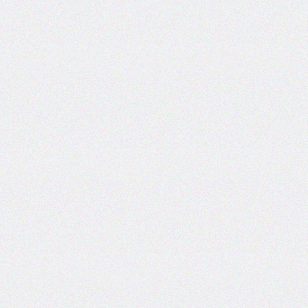
end
grid-
column-
start
grid-
row
grid-
row-
end
grid-
row-
start
grid-
template
grid-
template-