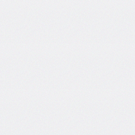
box-
decoration-
break
box-
shadow
box-
sizing
break-
after
break-
before
break-
inside
caption-