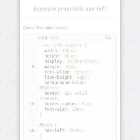
Esempio proprietà: nav-left
align-
self
Codice Esempio: nav-left
all
CODE: CSS
.nav-left-example
{
animation
width
:
150px
;
height
:
60px
;
display
:
inline-block
;
animation-
margin
:
10px
;
delay
text-align
:
center
;
line-height
:
60px
;
background-color
:
animation-
#80deea
;
direction
border
:
2px
solid
#00838f
;
animation-
border-radius
:
8px
;
duration
font-size
:
18px
;
}
animation-
#boxA
{
fill-
nav-left
:
#boxC
;
mode
}