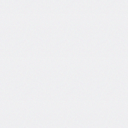
font-
size-
adjust
font-
stretch
font-
style
font-
variant
font-
variant-
caps
font-
weight
gap