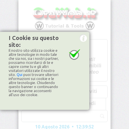
I Cookie su questo
sito:
T
- -
Il nostro sito utilizza cookie e
U - -
altre tecnologie in modo tale
che sia noi, sia i nostri partner,
Spiacenti!
possiamo ricordarci di te e
non disponibili
capire come tu e gli altri
visitatori utilizzate il nostro
Dati meteo
sito.
Qui
puoi trovare ulteriori
informazioni sui cookie e le
©2026
ilMeteo.it
altre tecnologie. Chiudendo
questo banner o continuando
Iscriviti
la navigazione acconsenti
all'uso dei cookie.
Accedi
10 Agosto 2026 • 12:39:55