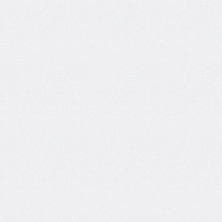
@import
initial-
letter
inline-
size
inset
inset-
block
inset-
block-
end
inset-
block-
start