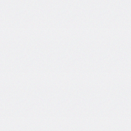
border-
image-
width
border-
inline
border-
inline-
color
border-
inline-
end
border-
inline-
end-
color
border-