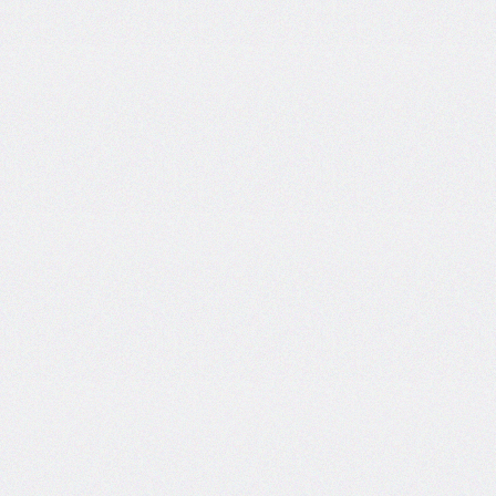
font-
family
font-
feature-
settings
font-
kerning
font-
palette
@font-
palette-
values
font-
size