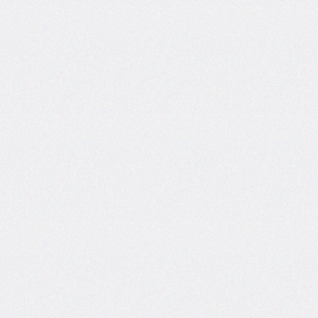
column-
fill
column-
gap
column-
rule
column-
rule-
color
column-
rule-
style
column-
rule-
width