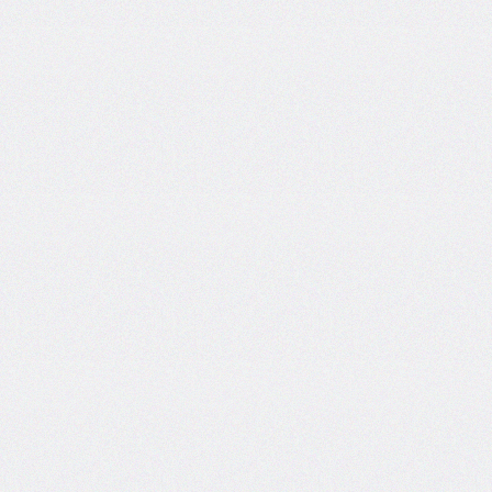
@counter-
style
cursor
direction
display
empty-
cells
filter
flex
flex-
basis