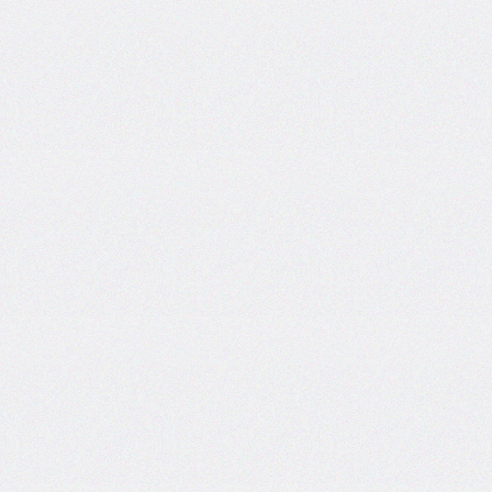
border-
top-
left-
radius
border-
top-
right-
radius
border-
top-
style
border-
top-
width
border-
width
bottom