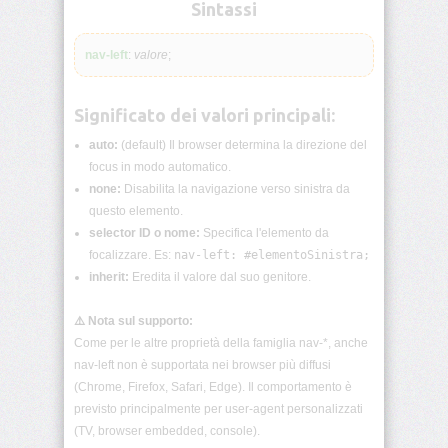
lunghezza
Sintassi
CSS
nav-left
:
valore
;
Funzioni
CSS
Significato dei valori principali:
Browser
CSS
auto:
(default) Il browser determina la direzione del
Test
focus in modo automatico.
none:
Disabilita la navigazione verso sinistra da
CSS
questo elemento.
/*
selector ID o nome:
Specifica l'elemento da
Commenti
*/
focalizzare. Es:
nav-left: #elementoSinistra;
inherit:
Eredita il valore dal suo genitore.
accent-
color
⚠️ Nota sul supporto:
Come per le altre proprietà della famiglia nav-*, anche
align-
nav-left non è supportata nei browser più diffusi
content
(Chrome, Firefox, Safari, Edge). Il comportamento è
previsto principalmente per user-agent personalizzati
align-
(TV, browser embedded, console).
items