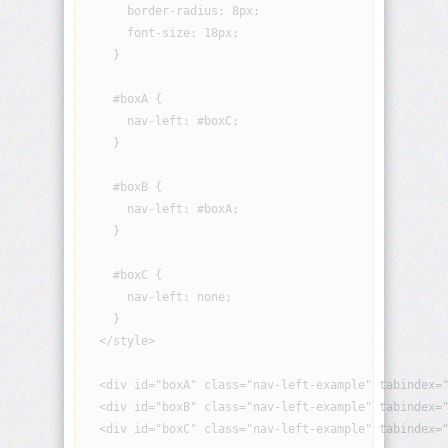
origin
      border-radius: 8px;

      font-size: 18px;

    }

background-
position
    #boxA {

background-
      nav-left: #boxC;

position-
    }

x
    #boxB {

background-
      nav-left: #boxA;

position-
y
    }

    #boxC {

background-
repeat
      nav-left: none;

    }

background-
  </style>

size
  <div id="boxA" class="nav-left-example" tabindex="
block-
  <div id="boxB" class="nav-left-example" tabindex="
size
  <div id="boxC" class="nav-left-example" tabindex="