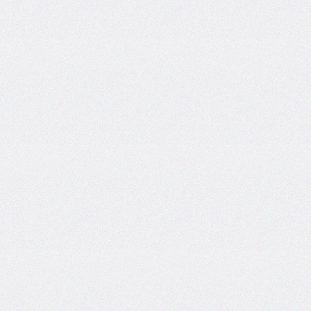
grid
grid-
area
grid-
auto-
columns
grid-
auto-
flow
grid-
auto-
rows
grid-
column
grid-
column-