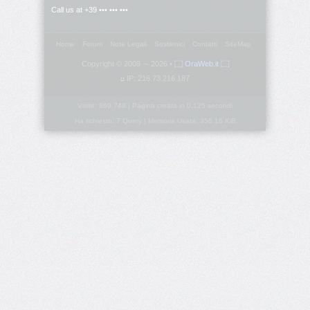
bottom-
Call us at +39 ••• ••• •••
right-
radius
Home
Forum
Note Legali
Sostienici
Contatti
SiteMap
border-
Copyright © 2009 ∼ 2026 •
۝ OraWeb.it ۝
bottom-
IP: 216.73.216.187
style
Visite: 869.748 | Pagina creata in 0.125 secondi
border-
Ha richiesto: 7 Query | Memoria Usata: 356.16 KiB
bottom-
width
border-
collapse
border-
color
border-
end-
end-
radius