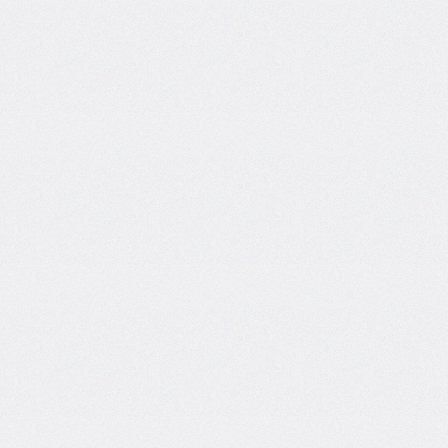
inline-
start-
width
border-
inline-
style
border-
inline-
width
border-
left
border-
left-
color
border-
left-
style