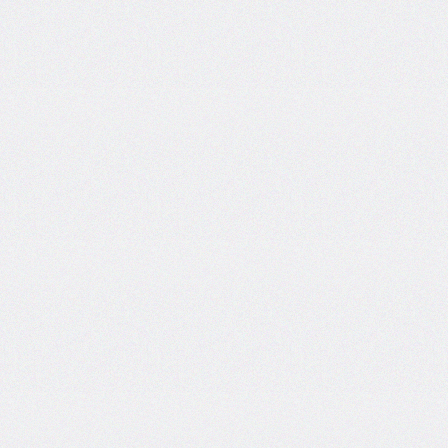
inset-
inline
inset-
inline-
end
inset-
inline-
start
isolation
justify-
content
justify-
items
justify-