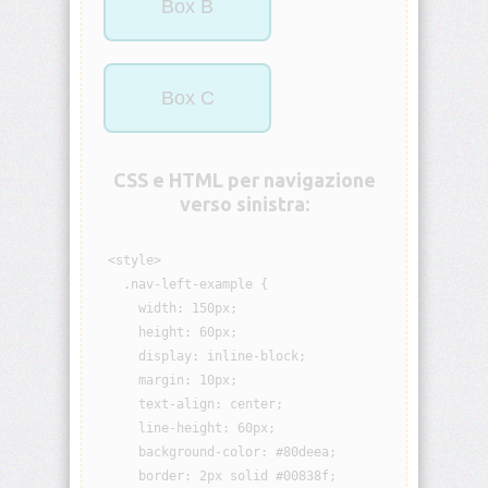
Box B
visibility
background
Box C
background-
attachment
CSS e HTML per navigazione
background-
verso sinistra:
blend-
mode
  <style>

background-
    .nav-left-example {

clip
      width: 150px;

      height: 60px;

background-
      display: inline-block;

color
      margin: 10px;

      text-align: center;

background-
      line-height: 60px;

image
      background-color: #80deea;

      border: 2px solid #00838f;

background-