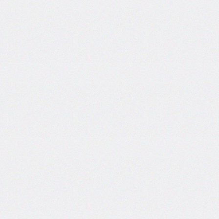
border-
spacing
border-
start-
end-
radius
border-
start-
start-
radius
border-
style
border-
top
border-
top-
color