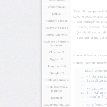
Operatori JS
Condizioni JS
Il Web Storage permette di
Cicli JS
server e possono essere p
Funzioni base JS
localStorage
: dati per
browser, persistono fin
Parametri e scope
(svuotando cache o dat
Arrow functions
sessionStorage
: dati
Callback e Funzioni
Anonime
Closures JS
Con localStorage possiamo
Oggetti JS
Codice Esempio: utilizzo
Array e metodi
CODE: Javascri
Stringhe JS
// Salvata
DOM: introduzione
localStora
DOM: selezione e
// Lettura
modifica
let valore
console.
lo
Eventi JS
// Rimozio
JavaScript: this, call,