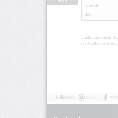
Whois
removeItem
clear
localStorage e sessionStor
tra i due dipende dalla du
Follow us
E-MAIL
FAC