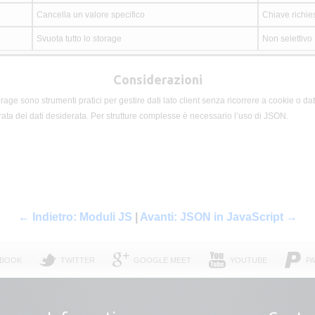
Cancella un valore specifico
Chiave richie
Svuota tutto lo storage
Non selettivo
Considerazioni
age sono strumenti pratici per gestire dati lato client senza ricorrere a cookie o da
rata dei dati desiderata. Per strutture complesse è necessario l’uso di JSON.
← Indietro: Moduli JS
|
Avanti: JSON in JavaScript →
EBOOK
TWITTER
GOOGLE MEET
YOUTUBE
PA