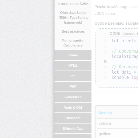
Introduzione AJAX
Poiché localStorage e ses
Oltre JavaScript
JSON.parse.
(ES6+, TypeScript,
framework)
Codice Esempio: salvata
Best practices
CODE: Javascri
let utente
Mini progetto:
Calcolatrice
// Convers
Home
localStora
HTML
// Recuper
let dati 
=
CSS
console.
lo
PHP
Generatori
Varie & Old
Metodo
OWboard
setItem
E-liquid Calc
getItem