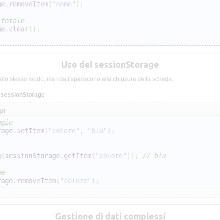
ge.
removeItem
(
"nome"
)
;
 totale
ge.
clear
(
)
;
Uso del sessionStorage
llo stesso modo, ma i dati spariscono alla chiusura della scheda.
o sessionStorage
pt
ggio
rage.
setItem
(
"colore"
,
"blu"
)
;
g
(
sessionStorage.
getItem
(
"colore"
)
)
;
// blu
ne
rage.
removeItem
(
"colore"
)
;
Gestione di dati complessi