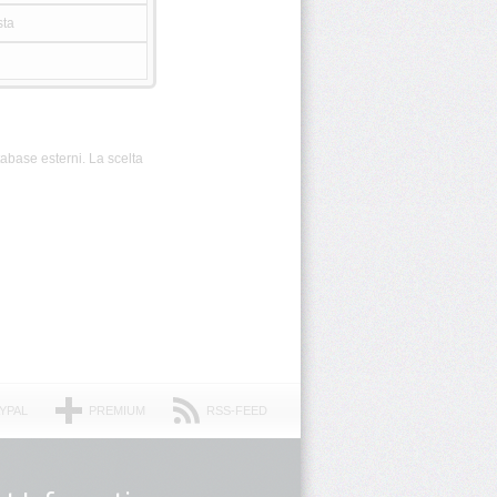
sta
tabase esterni. La scelta
YPAL
PREMIUM
RSS-FEED