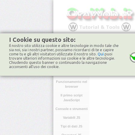
I Cookie su questo sito:
Il nostro sito utilizza cookie e altre tecnologie in modo tale che
HOME
FORUM
NO
sia noi, sia i nostri partner, possiamo ricordarci di te e capire
come tu e gli altri visitatori utilizzate il nostro sito.
Qui
puoi
trovare ulteriori informazioni sui cookie e le altre tecnologie.
Chiudendo questo banner o continuando la navigazione
JavaScript
acconsenti all'uso dei cookie.
Cos’è JavaScript
Funzionamento nel
browser
Il primo script
JavaScript
Console e strumenti
Variabili JS
Tipi di dati JS