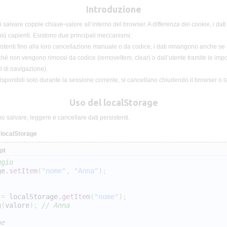
Introduzione
 salvare coppie chiave-valore all’interno del browser. A differenza dei cookie, i dat
iù capienti. Esistono due principali meccanismi:
sistenti fino alla loro cancellazione manuale o da codice, i dati rimangono anche se 
ché non vengono rimossi da codice (removeItem, clear) o dall’utente tramite le imp
i di navigazione).
 disponibili solo durante la sessione corrente, si cancellano chiudendo il browser o 
Uso del localStorage
 salvare, leggere e cancellare dati persistenti.
 localStorage
pt
ggio
ge.
setItem
(
"nome"
,
"Anna"
)
;
 
=
 localStorage.
getItem
(
"nome"
)
;
g
(
valore
)
;
// Anna
ne