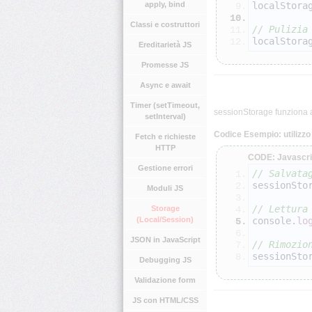
apply, bind
localStora
Classi e costruttori
// Pulizia
localStora
Ereditarietà JS
Promesse JS
Async e await
Timer (setTimeout,
sessionStorage funziona a
setInterval)
Codice Esempio: utilizz
Fetch e richieste
HTTP
CODE: Javascri
Gestione errori
// Salvata
sessionSto
Moduli JS
// Lettura
Storage
(Local/Session)
console.
lo
JSON in JavaScript
// Rimozio
sessionSto
Debugging JS
Validazione form
JS con HTML/CSS