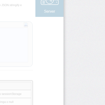
e JSON.stringify e
o sessionStorage
ringa o null