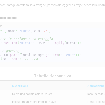
sionStorage accettano solo stringhe, per salvare oggetti o array è necessario usar
ggio oggetto
pt
 
=
{
 nome
:
"Luca"
,
 eta
:
25
}
;
ione in stringa e salvataggio
ge.
setItem
(
"utente"
,
 JSON.
stringify
(
utente
)
)
;
o e parsing
 JSON.
parse
(
localStorage.
getItem
(
"utente"
)
)
;
g
(
dati.
nome
)
;
// Luca
Tabella riassuntiva
Descrizione
Applicazione
Salva una coppia chiave-valore
localStorage 
Recupera un valore tramite chiave
Restituisce st