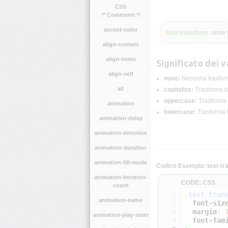
CSS
/* Commenti */
accent-color
text-transform
:
none |
align-content
align-items
Significato dei va
align-self
none:
Nessuna trasforma
all
capitalize:
Trasforma la
uppercase:
Trasforma t
animation
lowercase:
Trasforma tu
animation-delay
animation-direction
animation-duration
animation-fill-mode
Codice Esempio: text-tr
animation-iteration-
CODE: CSS
count
.text-tran
animation-name
font-siz
margin
:
animation-play-state
font-fam