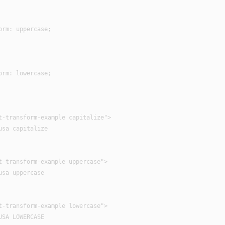
rm: uppercase;

rm: lowercase;

t-transform-example capitalize">

sa capitalize

t-transform-example uppercase">

sa uppercase

t-transform-example lowercase">

SA LOWERCASE
