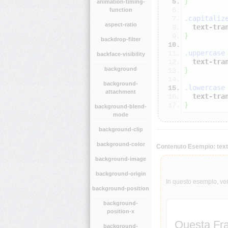
}
animation-timing-
function
.capitaliz
aspect-ratio
text-tra
}
backdrop-filter
.uppercase
backface-visibility
text-tra
background
}
background-
.lowercase
attachment
text-tra
}
background-blend-
mode
background-clip
background-color
Contenuto Esempio: text
background-image
background-origin
In questo esempio, ven
background-position
background-
position-x
Questa Fra
background-