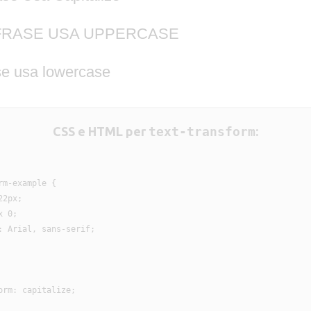
FRASE USA UPPERCASE
se usa lowercase
CSS e HTML per
text-transform
:
m-example {

2px;

 0;

: Arial, sans-serif;

rm: capitalize;
