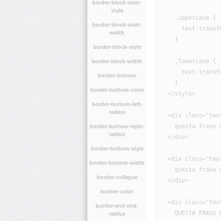
border-block-start-
style
    .uppercase {

border-block-start-
      text-transfo
width
    }

border-block-style
    .lowercase {

border-block-width
      text-transfo
border-bottom
    }

border-bottom-color
  </style>

border-bottom-left-
radius
  <div class="tex
    questa frase u
border-bottom-right-
radius
  </div>

border-bottom-style
  <div class="tex
border-bottom-width
    questa frase u
border-collapse
  </div>

border-color
  <div class="tex
border-end-end-
    QUESTA FRASE U
radius