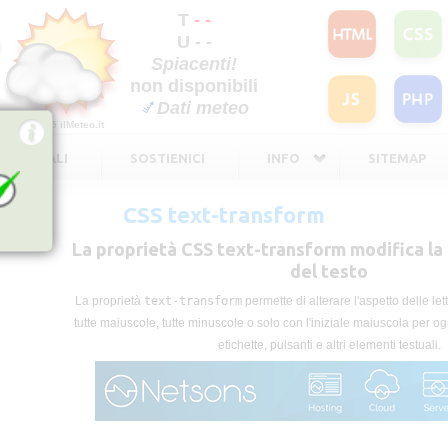
T
- -
U - -
Spiacenti!
non disponibili
Dati meteo
©2026
ilMeteo.it
TE LEGALI
SOSTIENICI
INFO
SITEMAP
CSS text-transform
La proprietà CSS text-transform modifica la
del testo
La proprietà
text-transform
permette di alterare l'aspetto delle le
tutte maiuscole, tutte minuscole o solo con l'iniziale maiuscola per ogni 
etichette, pulsanti e altri elementi testuali.