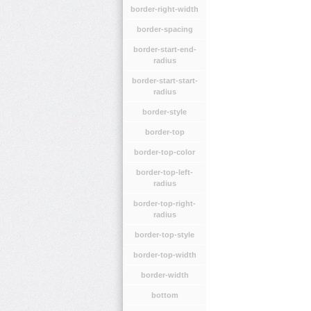
border-right-width
border-spacing
border-start-end-
radius
border-start-start-
radius
border-style
border-top
border-top-color
border-top-left-
radius
border-top-right-
radius
border-top-style
border-top-width
border-width
bottom