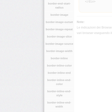
  </div>

border-end-start-
radius
border-image
Note:
border-image-outset
Le indicazioni dei Browser
border-image-repeat
vari browser eseguendo il 
border-image-slice
border-image-source
border-image-width
border-inline
border-inline-color
border-inline-end
border-inline-end-
color
border-inline-end-
style
border-inline-end-
width