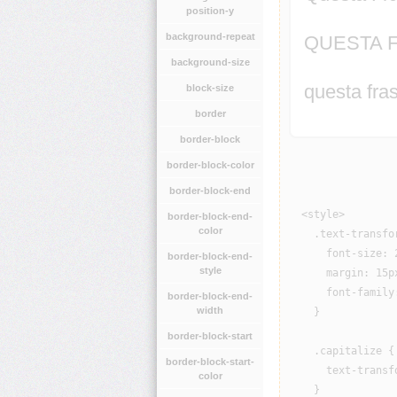
position-y
background-repeat
QUESTA 
background-size
questa fra
block-size
border
border-block
border-block-color
border-block-end
  <style>

border-block-end-
color
    .text-transfor
      font-size: 2
border-block-end-
style
      margin: 15px
      font-family
border-block-end-
width
    }

border-block-start
    .capitalize {

border-block-start-
      text-transfo
color
    }
