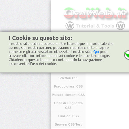
I Cookie su questo sito:
Il nostro sito utilizza cookie e altre tecnologie in modo tale che
HOME
FORUM
NO
sia noi, sia i nostri partner, possiamo ricordarci di te e capire
come tu e gli altri visitatori utilizzate il nostro sito.
Qui
puoi
trovare ulteriori informazioni sui cookie e le altre tecnologie.
Chiudendo questo banner o continuando la navigazione
CSS
acconsenti all'uso dei cookie.
Introduzione CSS
Selettori CSS
Pseudo-classi CSS
Pseudo-elementi CSS
Unità di lunghezza
CSS
Funzioni CSS
Browser CSS Test