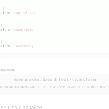
e
{
nsform
:
capitalize
;
{
nsform
:
uppercase
;
{
nsform
:
lowercase
;
-transform
Esempio di utilizzo di
text-transform
gono applicati diversi valori di
text-transform
per vedere le trasformazioni sul t
se Usa Capitalize