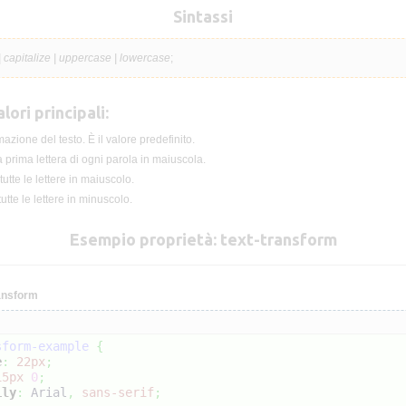
Sintassi
 capitalize | uppercase | lowercase
;
lori principali:
zione del testo. È il valore predefinito.
 prima lettera di ogni parola in maiuscola.
utte le lettere in maiuscolo.
tte le lettere in minuscolo.
Esempio proprietà: text-transform
ansform
sform-example
{
e
:
22px
;
15px
0
;
ily
:
 Arial
,
sans-serif
;