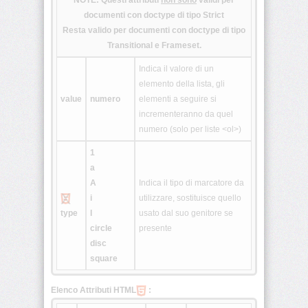
NOTE: Questi attributi
non sono
validi per
documenti con doctype di tipo Strict
Resta valido per documenti con doctype di tipo
<html>
Transitional e Frameset.
<i>
Indica il valore di un
elemento della lista, gli
<iframe>
value
numero
elementi a seguire si
incrementeranno da quel
numero (solo per liste <ol>)
<img>
1
<input>
a
A
Indica il tipo di marcatore da
<ins>
i
utilizzare, sostituisce quello
type
I
usato dal suo genitore se
circle
presente
<isindex>
disc
square
<kbd>
Elenco Attributi HTML
:
<label>