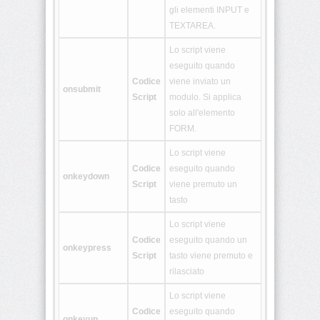
gli elementi INPUT e
TEXTAREA.
<rtc>
Lo script viene
eseguito quando
<ruby>
Codice
viene inviato un
onsubmit
Script
modulo. Si applica
solo all'elemento
<section>
FORM.
Lo script viene
Codice
eseguito quando
<source>
onkeydown
Script
viene premuto un
tasto
<summary>
Lo script viene
Codice
eseguito quando un
onkeypress
Script
tasto viene premuto e
rilasciato
<svg>
Lo script viene
Codice
eseguito quando
onkeyup