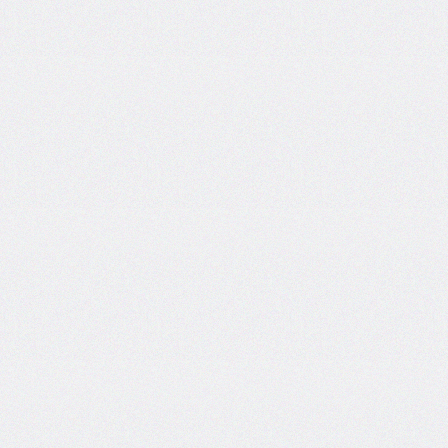
grid
grid-
area
grid-
auto-
columns
grid-
auto-
flow
grid-
auto-
rows
grid-
column
grid-
column-