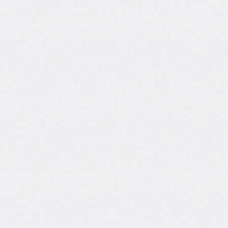
flex-
direction
flex-
flow
flex-
grow
flex-
shrink
flex-
wrap
float
@font-
face
font