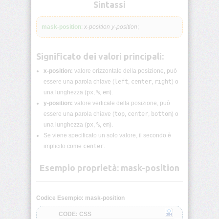
lunghezza
Sintassi
CSS
mask-position
:
x-position
y-position
;
Funzioni
CSS
Significato dei valori principali:
Browser
CSS
x-position:
valore orizzontale della posizione, può
Test
essere una parola chiave (
left
,
center
,
right
) o
una lunghezza (
px
,
%
,
em
).
CSS
y-position:
valore verticale della posizione, può
/*
essere una parola chiave (
top
,
center
,
bottom
) o
Commenti
*/
una lunghezza (
px
,
%
,
em
).
Se viene specificato un solo valore, il secondo è
implicito come
center
.
accent-
color
Esempio proprietà: mask-position
align-
content
Codice Esempio: mask-position
align-
CODE: CSS
items