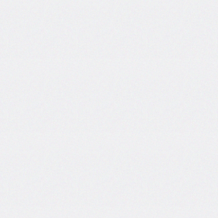
border-
left-
width
border-
radius
border-
right
border-
right-
color
border-
right-
style
border-
right-
width