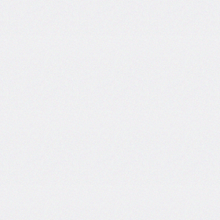
areas
grid-
template-
columns
grid-
template-
rows
hanging-
punctuation
height
hyphens
hyphenate-
character
image-
rendering