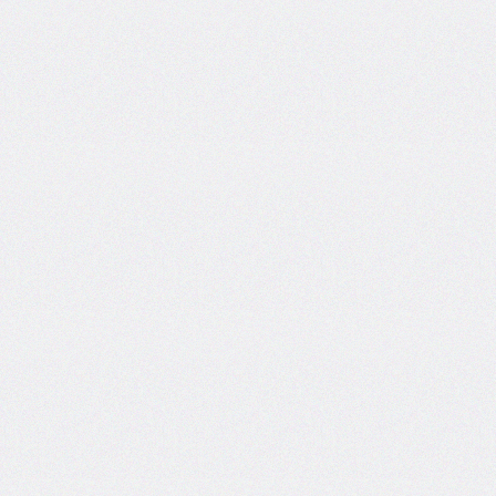
border-
spacing
border-
start-
end-
radius
border-
start-
start-
radius
border-
style
border-
top
border-
top-
color