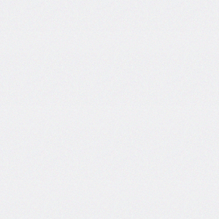
end
grid-
column-
start
grid-
row
grid-
row-
end
grid-
row-
start
grid-
template
grid-
template-