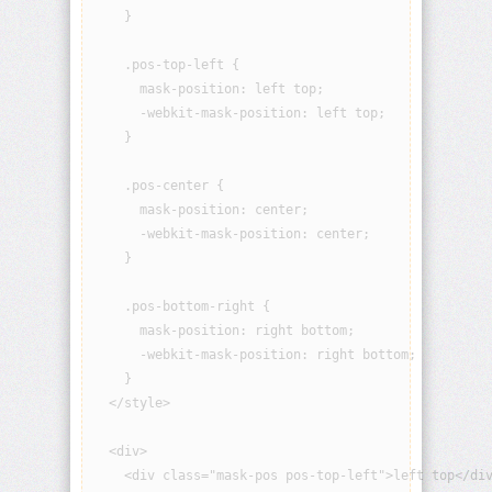
    }

border
    .pos-top-left {

border-
      mask-position: left top;

block
      -webkit-mask-position: left top;

    }

border-
block-
color
    .pos-center {

      mask-position: center;

border-
      -webkit-mask-position: center;

block-
    }

end
    .pos-bottom-right {

border-
      mask-position: right bottom;

block-
end-
      -webkit-mask-position: right bottom;

color
    }

  </style>

border-
block-
  <div>

end-
style
    <div class="mask-pos pos-top-left">left top</div