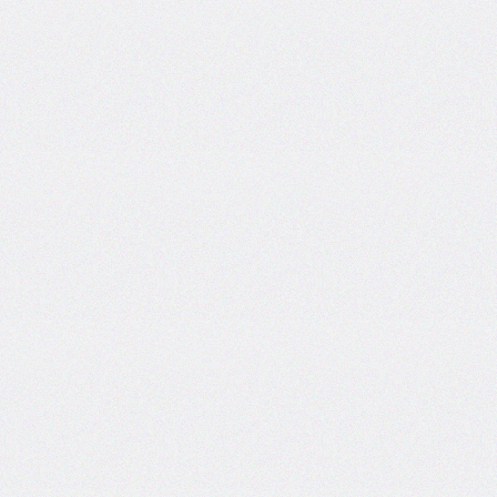
border-
top-
left-
radius
border-
top-
right-
radius
border-
top-
style
border-
top-
width
border-
width
bottom