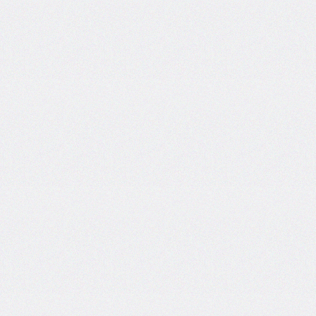
inline-
start-
width
border-
inline-
style
border-
inline-
width
border-
left
border-
left-
color
border-
left-
style