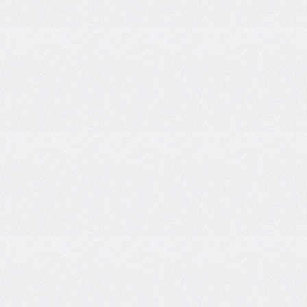
font-
family
font-
feature-
settings
font-
kerning
font-
palette
@font-
palette-
values
font-
size