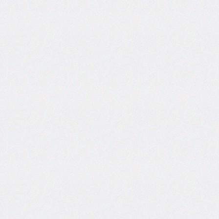
@counter-
style
cursor
direction
display
empty-
cells
filter
flex
flex-
basis