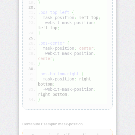
}
animation-
iteration-
.pos-top-left
{
count
  mask-position
:
left
top
;
  -webkit-mask-position
:
left
top
;
animation-
}
name
.pos-center
{
  mask-position
:
center
;
animation-
  -webkit-mask-position
:
play-
center
;
state
}
animation-
.pos-bottom-right
{
timing-
  mask-position
:
right
function
bottom
;
  -webkit-mask-position
:
right
bottom
;
aspect-
}
ratio
backdrop-
filter
Contenuto Esempio: mask-position
backface-