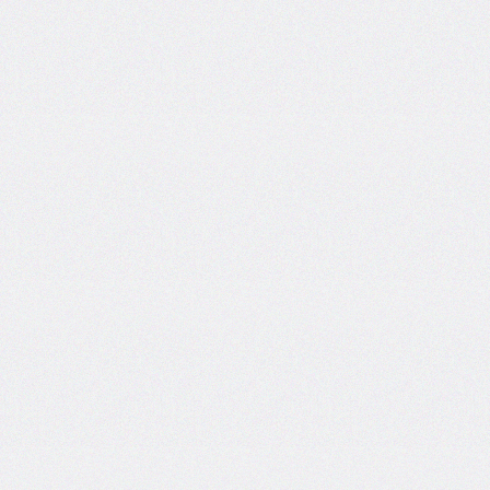
inline-
end-
style
border-
inline-
end-
width
border-
inline-
start
border-
inline-
start-
color
border-
inline-
start-
style
border-