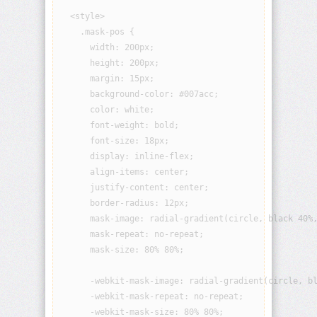
origin
  <style>

    .mask-pos {

background-
      width: 200px;

position
      height: 200px;

      margin: 15px;

background-
      background-color: #007acc;

position-
x
      color: white;

      font-weight: bold;

background-
      font-size: 18px;

position-
      display: inline-flex;

y
      align-items: center;

      justify-content: center;

background-
      border-radius: 12px;

repeat
      mask-image: radial-gradient(circle, black 40%,
      mask-repeat: no-repeat;

background-
      mask-size: 80% 80%;

size
      -webkit-mask-image: radial-gradient(circle, bl
block-
      -webkit-mask-repeat: no-repeat;

size
      -webkit-mask-size: 80% 80%;
