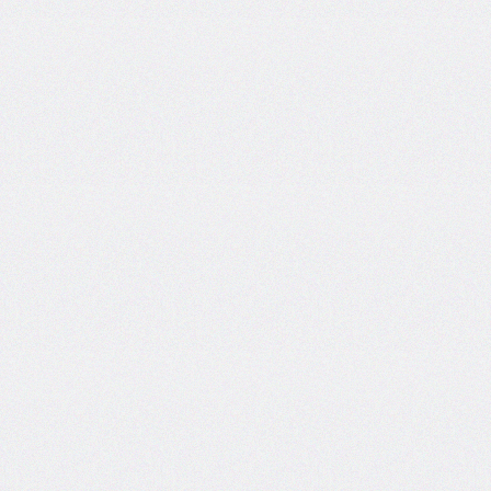
column-
span
column-
width
columns
@container
content
counter-
increment
counter-
reset
counter-
set