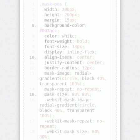
.mask-pos
{
width
:
200px
;
align-
height
:
200px
;
self
margin
:
15px
;
background-color
:
#007acc
;
all
color
:
white
;
font-weight
:
bold
;
font-size
:
18px
;
animation
display
:
 inline-flex
;
align-items
:
center
;
justify-content
:
center
;
animation-
border-radius
:
12px
;
delay
  mask-image
:
radial-
gradient
(
circle
,
black
40%
,
animation-
transparent
100%
)
;
direction
  mask-repeat
:
no-repeat
;
  mask-size
:
80%
80%
;
  -webkit-mask-image
:
animation-
radial-gradient
(
circle
,
duration
black
40%
,
transparent
100%
)
;
  -webkit-mask-repeat
:
no-
animation-
repeat
;
fill-
  -webkit-mask-size
:
80%
mode
80%
;