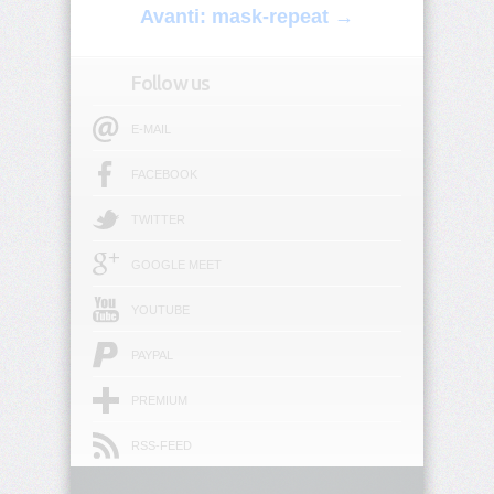
Avanti: mask-repeat →
border-
block-
Follow us
style
E-MAIL
border-
block-
width
FACEBOOK
border-
TWITTER
bottom
GOOGLE MEET
border-
bottom-
YOUTUBE
color
PAYPAL
border-
bottom-
PREMIUM
left-
radius
RSS-FEED
border-