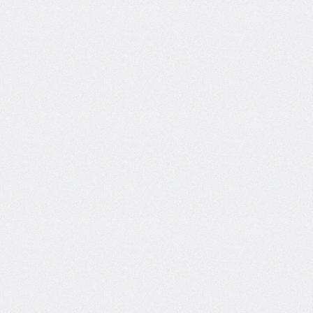
column-
fill
column-
gap
column-
rule
column-
rule-
color
column-
rule-
style
column-
rule-
width