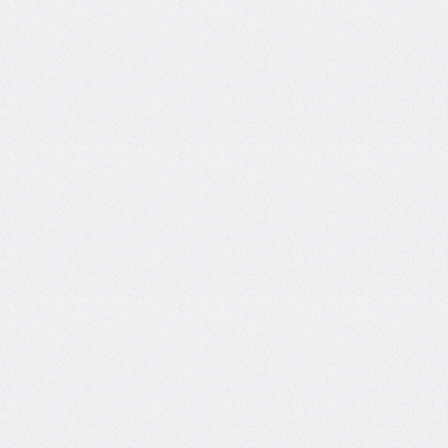
box-
decoration-
break
box-
shadow
box-
sizing
break-
after
break-
before
break-
inside
caption-