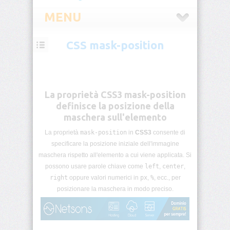
MENU
CSS mask-position
CSS
Introduzione
CSS
La proprietà CSS3 mask-position
Selettori
definisce la posizione della
CSS
maschera sull'elemento
La proprietà
mask-position
in
CSS3
consente di
Pseudo-
classi
specificare la posizione iniziale dell'immagine
CSS
maschera rispetto all'elemento a cui viene applicata. Si
possono usare parole chiave come
left
,
center
,
Pseudo-
right
oppure valori numerici in
px
,
%
, ecc., per
elementi
posizionare la maschera in modo preciso.
CSS
Unità
di