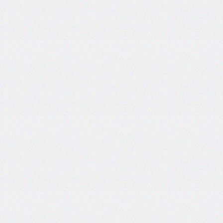
@import
initial-
letter
inline-
size
inset
inset-
block
inset-
block-
end
inset-
block-
start