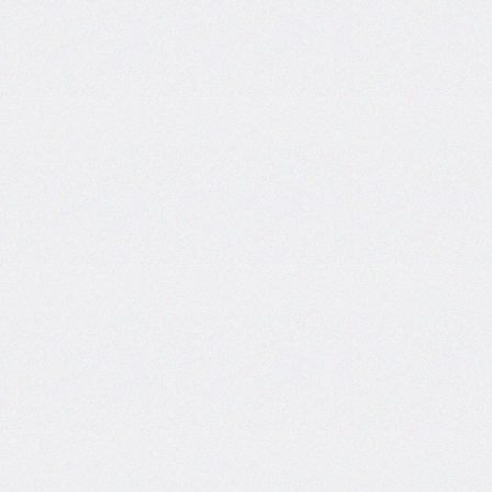
inset-
inline
inset-
inline-
end
inset-
inline-
start
isolation
justify-
content
justify-
items
justify-