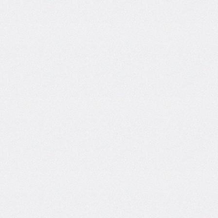
font-
size-
adjust
font-
stretch
font-
style
font-
variant
font-
variant-
caps
font-
weight
gap