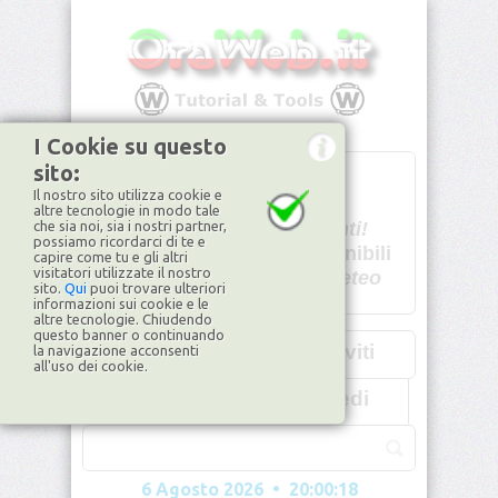
I Cookie su questo
sito:
T
- -
Il nostro sito utilizza cookie e
U - -
altre tecnologie in modo tale
che sia noi, sia i nostri partner,
Spiacenti!
possiamo ricordarci di te e
non disponibili
capire come tu e gli altri
visitatori utilizzate il nostro
Dati meteo
sito.
Qui
puoi trovare ulteriori
informazioni sui cookie e le
©2026
ilMeteo.it
altre tecnologie. Chiudendo
questo banner o continuando
Iscriviti
la navigazione acconsenti
all'uso dei cookie.
Accedi
6 Agosto 2026 • 20:00:20