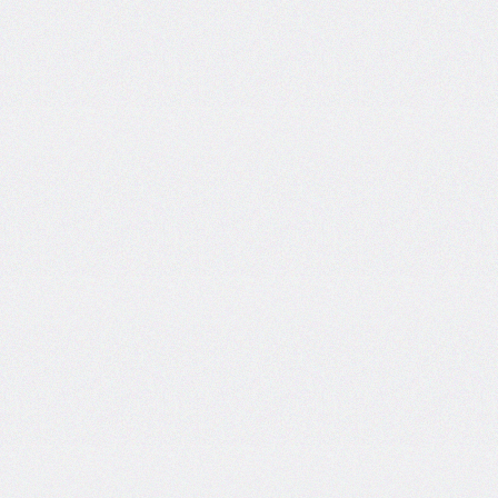
self
@keyframes
@layer
left
letter-
spacing
line-
height
list-
style
list-
style-
image