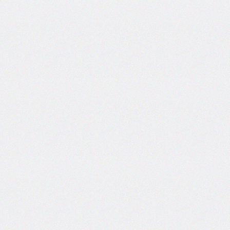
side
caret-
color
@charset
clear
clip
clip-
path
color
color-
scheme
column-
count