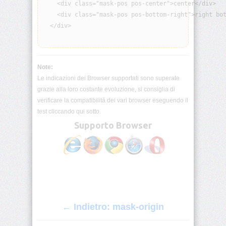
    <div class="mask-pos pos-center">center</div>

    <div class="mask-pos pos-bottom-right">right bot
border-
block-
  </div>

end-
width
border-
Note:
block-
Le indicazioni dei Browser supportati sono superate
start
grazie alla loro costante evoluzione, si consiglia di
verificare la compatibilità dei vari browser eseguendo il
border-
block-
test cliccando qui sotto.
start-
Supporto Browser
color
border-
block-
start-
style
border-
← Indietro: mask-origin
block-
start-
width