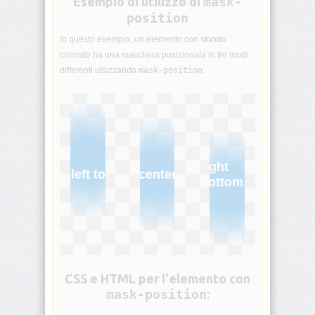
Esempio di utilizzo di
mask-
visibility
position
In questo esempio, un elemento con sfondo
background
colorato ha una maschera posizionata in tre modi
differenti utilizzando
mask-position
.
background-
attachment
background-
blend-
mode
right
left top
center
background-
bottom
clip
background-
color
background-
CSS e HTML per l'elemento con
image
mask-position
:
background-