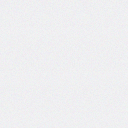
border-
image-
width
border-
inline
border-
inline-
color
border-
inline-
end
border-
inline-
end-
color
border-