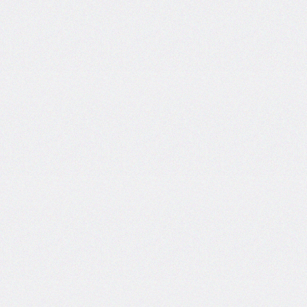
inline-
end-
style
border-
inline-
end-
width
border-
inline-
start
border-
inline-
start-
color
border-
inline-
start-
style
border-