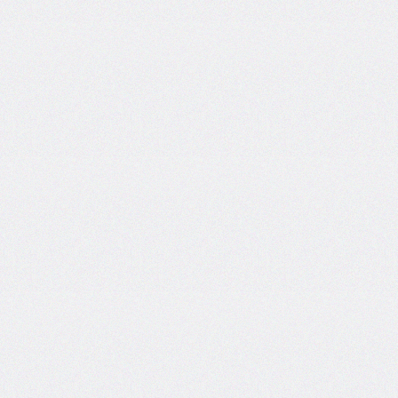
@counter-
style
cursor
direction
display
empty-
cells
filter
flex
flex-
basis