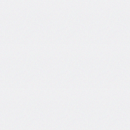
side
caret-
color
@charset
clear
clip
clip-
path
color
color-
scheme
column-
count