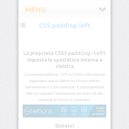
MENU
CSS padding-left
CSS
Introduzione
CSS
La proprietà CSS3
padding-left
Selettori
imposta la spaziatura interna a
CSS
sinistra
La proprietà
padding-left
in CSS3 è utilizzata per
Pseudo-
classi
aggiungere spazio interno tra il bordo sinistro
CSS
dell’elemento e il suo contenuto. È particolarmente
utile per regolare l’allineamento del testo o di altri
Pseudo-
elementi all’interno di contenitori.
elementi
CSS
Unità
Sintassi
di