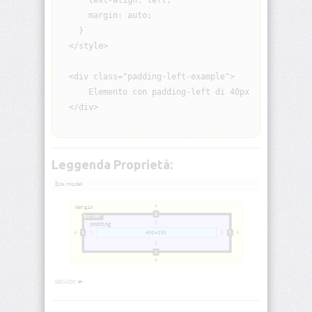
      text-align: left;

visibility
      margin: auto;

    }

background
  </style>

  <div class="padding-left-example">

background-
attachment
      Elemento con padding-left di 40px

  </div>

background-
blend-
mode
Leggenda Proprietà:
background-
clip
background-
color
background-
image
background-