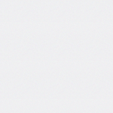
inset-
inline
inset-
inline-
end
inset-
inline-
start
isolation
justify-
content
justify-
items
justify-