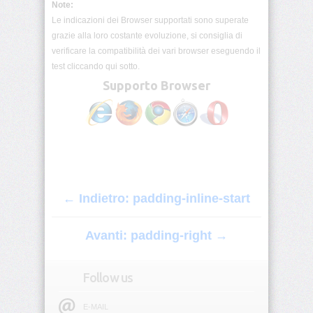
Note:
origin
Le indicazioni dei Browser supportati sono superate
grazie alla loro costante evoluzione, si consiglia di
background-
position
verificare la compatibilità dei vari browser eseguendo il
test cliccando qui sotto.
Supporto Browser
background-
position-
x
background-
position-
y
background-
← Indietro: padding-inline-start
repeat
Avanti: padding-right →
background-
size
Follow us
block-
size
E-MAIL