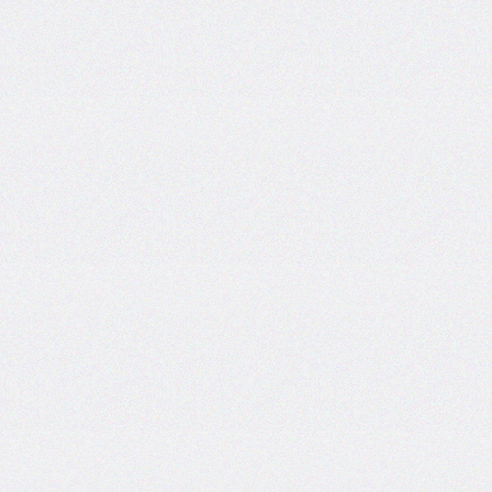
border-
end-
start-
radius
border-
image
border-
image-
outset
border-
image-
repeat
border-
image-
slice
border-
image-
source