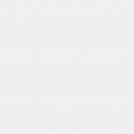
column-
span
column-
width
columns
@container
content
counter-
increment
counter-
reset
counter-
set