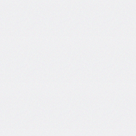
border-
left-
width
border-
radius
border-
right
border-
right-
color
border-
right-
style
border-
right-
width