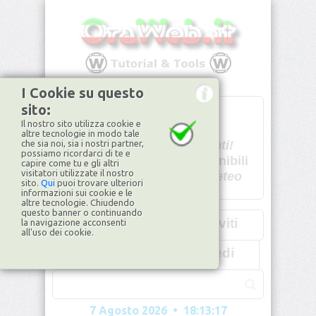
I Cookie su questo
sito:
T
- -
Il nostro sito utilizza cookie e
U - -
altre tecnologie in modo tale
che sia noi, sia i nostri partner,
Spiacenti!
possiamo ricordarci di te e
non disponibili
capire come tu e gli altri
visitatori utilizzate il nostro
Dati meteo
sito.
Qui
puoi trovare ulteriori
informazioni sui cookie e le
©2026
ilMeteo.it
altre tecnologie. Chiudendo
questo banner o continuando
Iscriviti
la navigazione acconsenti
all'uso dei cookie.
Accedi
7 Agosto 2026 • 18:13:20