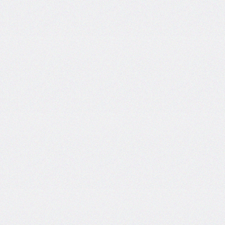
areas
grid-
template-
columns
grid-
template-
rows
hanging-
punctuation
height
hyphens
hyphenate-
character
image-
rendering