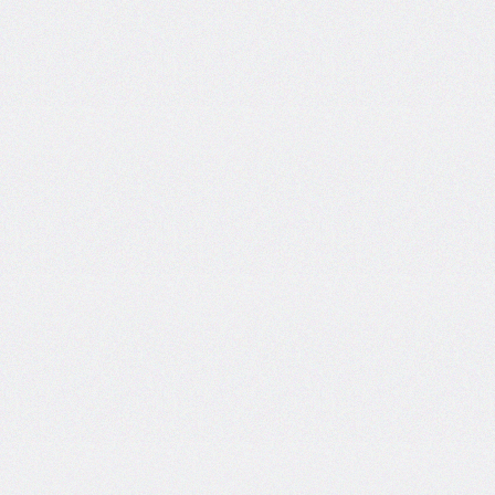
border-
image-
width
border-
inline
border-
inline-
color
border-
inline-
end
border-
inline-
end-
color
border-