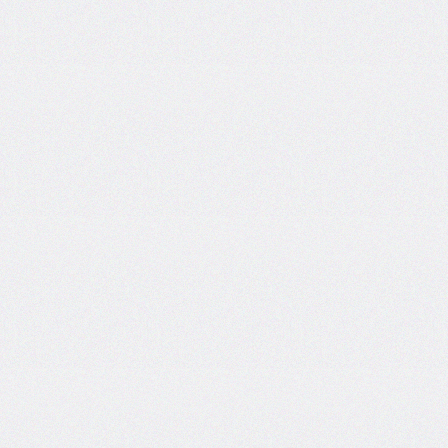
end
grid-
column-
start
grid-
row
grid-
row-
end
grid-
row-
start
grid-
template
grid-
template-