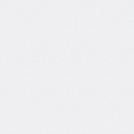
self
@keyframes
@layer
left
letter-
spacing
line-
height
list-
style
list-
style-
image