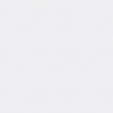
box-
decoration-
break
box-
shadow
box-
sizing
break-
after
break-
before
break-
inside
caption-