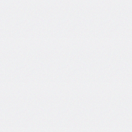
border-
spacing
border-
start-
end-
radius
border-
start-
start-
radius
border-
style
border-
top
border-
top-
color