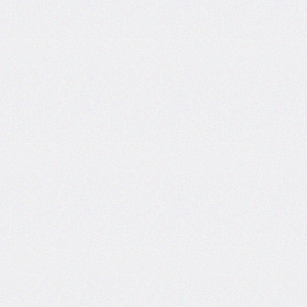
grid
grid-
area
grid-
auto-
columns
grid-
auto-
flow
grid-
auto-
rows
grid-
column
grid-
column-