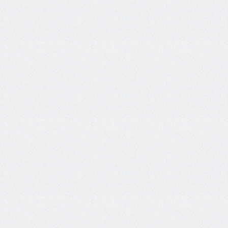
bottom-
right-
radius
border-
bottom-
style
border-
bottom-
width
border-
collapse
border-
color
border-
end-
end-
radius