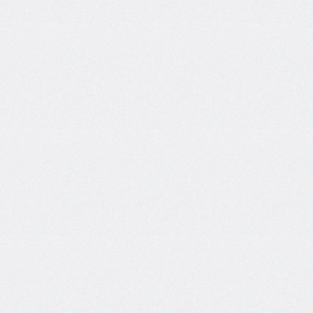
flex-
direction
flex-
flow
flex-
grow
flex-
shrink
flex-
wrap
float
@font-
face
font