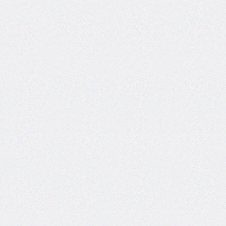
inline-
start-
width
border-
inline-
style
border-
inline-
width
border-
left
border-
left-
color
border-
left-
style