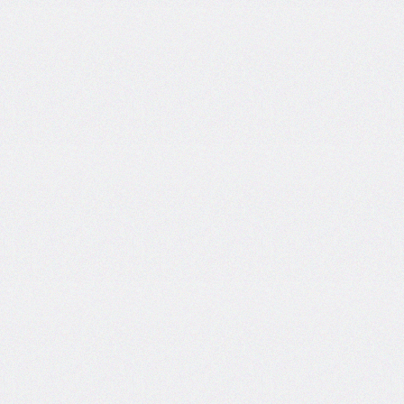
column-
fill
column-
gap
column-
rule
column-
rule-
color
column-
rule-
style
column-
rule-
width