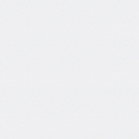
@import
initial-
letter
inline-
size
inset
inset-
block
inset-
block-
end
inset-
block-
start