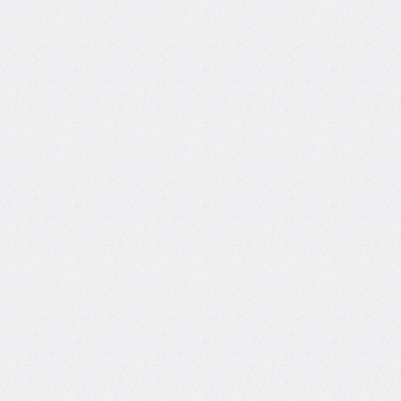
border-
top-
left-
radius
border-
top-
right-
radius
border-
top-
style
border-
top-
width
border-
width
bottom