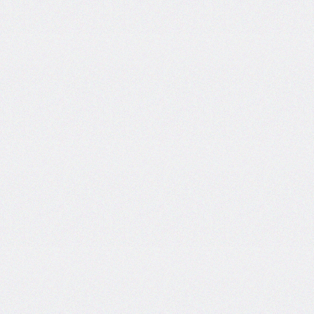
font-
size-
adjust
font-
stretch
font-
style
font-
variant
font-
variant-
caps
font-
weight
gap