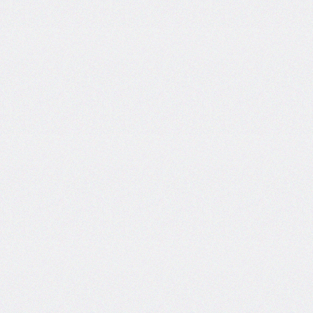
font-
family
font-
feature-
settings
font-
kerning
font-
palette
@font-
palette-
values
font-
size