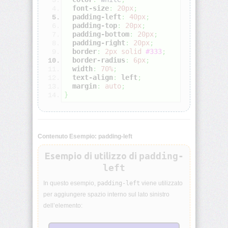
font-size
:
20px
;
padding-left
:
40px
;
align-
padding-top
:
20px
;
self
padding-bottom
:
20px
;
padding-right
:
20px
;
border
:
2px
solid
#333
;
all
border-radius
:
6px
;
width
:
70%
;
text-align
:
left
;
animation
margin
:
auto
;
}
animation-
delay
animation-
Contenuto Esempio: padding-left
direction
Esempio di utilizzo di
padding-
left
animation-
duration
In questo esempio,
padding-left
viene utilizzato
per aggiungere spazio interno sul lato sinistro
animation-
dell’elemento:
fill-
mode