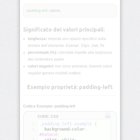
lunghezza
CSS
padding-left
:
valore
;
Funzioni
CSS
Significato dei valori principali:
lunghezza:
imposta uno spazio specifico sulla
Browser
CSS
sinistra dell’elemento. Esempi:
15px
,
2em
,
5%
.
Test
percentuale (%):
calcolata rispetto alla larghezza
del contenitore padre.
CSS
valori negativi:
non sono ammessi. Inserire valori
/*
negativi genera risultati inattesi.
Commenti
*/
Esempio proprietà: padding-left
accent-
color
Codice Esempio: padding-left
align-
CODE: CSS
content
.padding-left-example
{
background-color
:
align-
#6a5acd
;
items
color
:
white
;