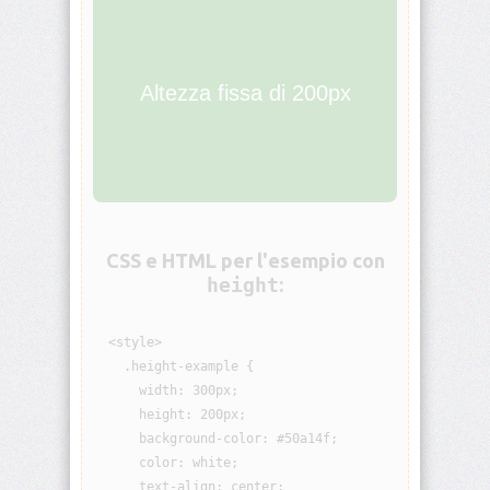
animation-
iteration-
count
Altezza fissa di 200px
animation-
name
animation-
play-
state
CSS e HTML per l'esempio con
animation-
height
:
timing-
function
  <style>

aspect-
    .height-example {

ratio
      width: 300px;

      height: 200px;

backdrop-
filter
      background-color: #50a14f;

      color: white;

      text-align: center;

backface-