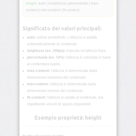
lunghezza
height
:
auto | lunghezza | percentuale | max-
CSS
content | min-content | fit-content
;
Funzioni
CSS
Significato dei valori principali:
auto:
valore predefinito. L'altezza si adatta
Browser
CSS
automaticamente al contenuto.
Test
lunghezza (es.
200px
):
imposta un'altezza fissa.
percentuale (es.
50%
):
l'altezza è calcolata in base
CSS
al contenitore padre.
/*
max-content:
l'altezza è determinata dalla
Commenti
*/
dimensione massima del contenuto.
min-content:
l'altezza è determinata dalla
dimensione minima del contenuto.
accent-
color
fit-content:
l'altezza si adatta al contenuto, ma
rispettando vincoli di spazio disponibili.
align-
content
Esempio proprietà: height
align-
items