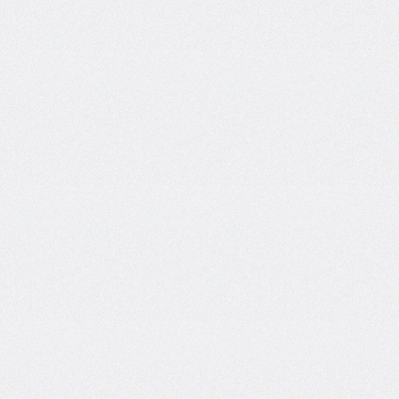
grid
grid-
area
grid-
auto-
columns
grid-
auto-
flow
grid-
auto-
rows
grid-
column
grid-
column-