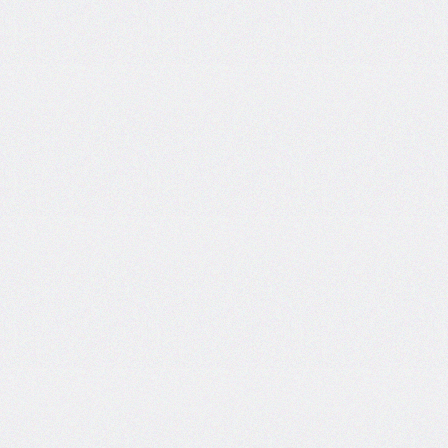
end
grid-
column-
start
grid-
row
grid-
row-
end
grid-
row-
start
grid-
template
grid-
template-