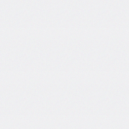
self
@keyframes
@layer
left
letter-
spacing
line-
height
list-
style
list-
style-
image