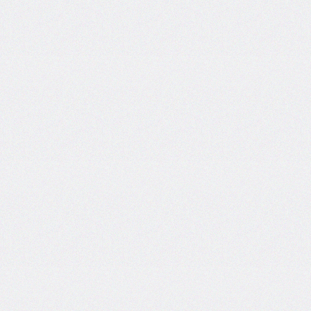
bottom-
right-
radius
border-
bottom-
style
border-
bottom-
width
border-
collapse
border-
color
border-
end-
end-
radius