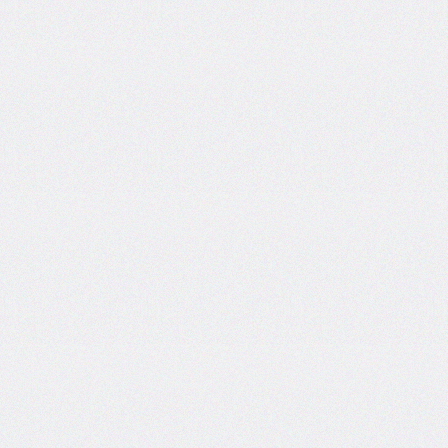
font-
family
font-
feature-
settings
font-
kerning
font-
palette
@font-
palette-
values
font-
size