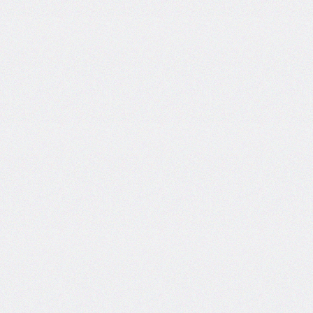
@counter-
style
cursor
direction
display
empty-
cells
filter
flex
flex-
basis