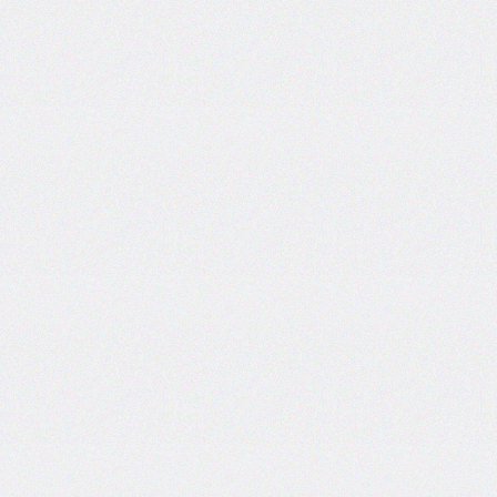
border-
image-
width
border-
inline
border-
inline-
color
border-
inline-
end
border-
inline-
end-
color
border-