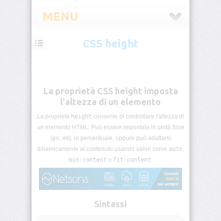
MENU
CSS height
CSS
Introduzione
CSS
La proprietà CSS height imposta
Selettori
l'altezza di un elemento
CSS
La proprietà
height
consente di controllare l'altezza di
un elemento HTML. Può essere impostata in unità fisse
Pseudo-
classi
(
px
,
em
), in percentuale, oppure può adattarsi
CSS
dinamicamente al contenuto usando valori come
auto
,
min-content
o
fit-content
.
Pseudo-
elementi
CSS
Sintassi
Unità
di