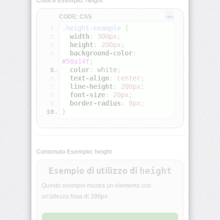
Codice Esempio: height
CODE: CSS
align-
.height-example
{
self
width
:
300px
;
height
:
200px
;
all
background-color
:
#50a14f
;
color
:
white
;
animation
text-align
:
center
;
line-height
:
200px
;
font-size
:
20px
;
animation-
border-radius
:
8px
;
delay
}
animation-
direction
Contenuto Esempio: height
animation-
duration
Esempio di utilizzo di
height
Questo esempio mostra un elemento con
animation-
un'altezza fissa di
200px
:
fill-
mode