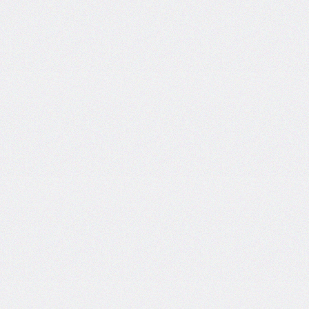
inline-
end-
style
border-
inline-
end-
width
border-
inline-
start
border-
inline-
start-
color
border-
inline-
start-
style
border-