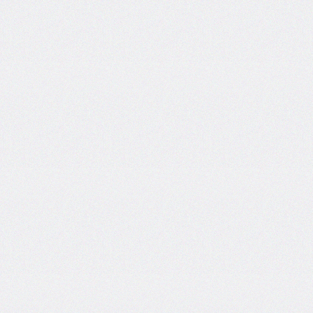
border-
end-
start-
radius
border-
image
border-
image-
outset
border-
image-
repeat
border-
image-
slice
border-
image-
source