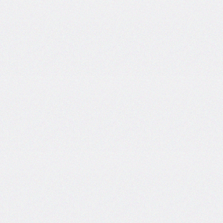
side
caret-
color
@charset
clear
clip
clip-
path
color
color-
scheme
column-
count