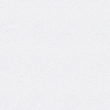
flex-
direction
flex-
flow
flex-
grow
flex-
shrink
flex-
wrap
float
@font-
face
font