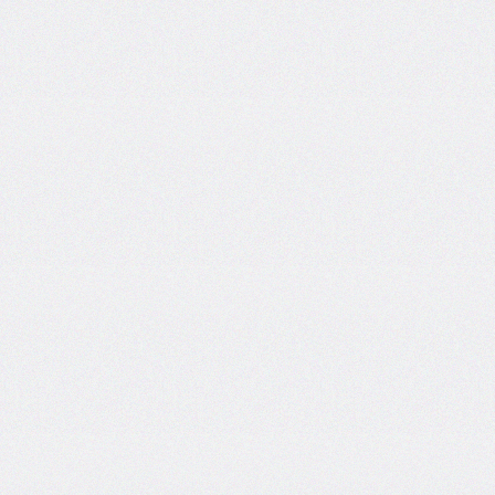
inset-
inline
inset-
inline-
end
inset-
inline-
start
isolation
justify-
content
justify-
items
justify-