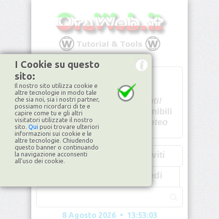
I Cookie su questo
sito:
T
- -
Il nostro sito utilizza cookie e
U - -
altre tecnologie in modo tale
che sia noi, sia i nostri partner,
Spiacenti!
possiamo ricordarci di te e
non disponibili
capire come tu e gli altri
visitatori utilizzate il nostro
Dati meteo
sito.
Qui
puoi trovare ulteriori
informazioni sui cookie e le
©2026
ilMeteo.it
altre tecnologie. Chiudendo
questo banner o continuando
Iscriviti
la navigazione acconsenti
all'uso dei cookie.
Accedi
8 Agosto 2026 • 13:53:06