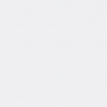
inline-
start-
width
border-
inline-
style
border-
inline-
width
border-
left
border-
left-
color
border-
left-
style