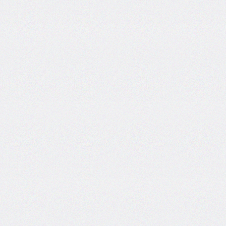
font-
size-
adjust
font-
stretch
font-
style
font-
variant
font-
variant-
caps
font-
weight
gap