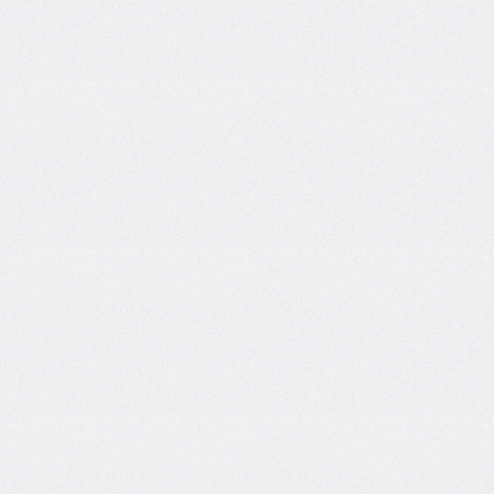
border-
block-
style
border-
block-
width
border-
bottom
border-
bottom-
color
border-
bottom-
left-
radius
border-