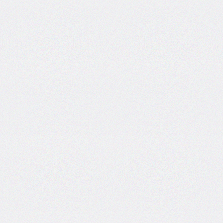
border-
left-
width
border-
radius
border-
right
border-
right-
color
border-
right-
style
border-
right-
width