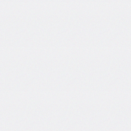
column-
fill
column-
gap
column-
rule
column-
rule-
color
column-
rule-
style
column-
rule-
width