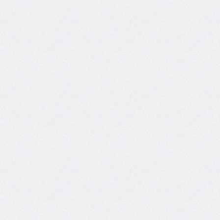
border-
spacing
border-
start-
end-
radius
border-
start-
start-
radius
border-
style
border-
top
border-
top-
color