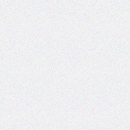
@import
initial-
letter
inline-
size
inset
inset-
block
inset-
block-
end
inset-
block-
start