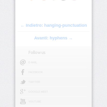
origin
background-
position
← Indietro: hanging-punctuation
background-
position-
x
Avanti: hyphens →
background-
position-
Follow us
y
E-MAIL
background-
repeat
FACEBOOK
background-
TWITTER
size
GOOGLE MEET
block-
size
YOUTUBE