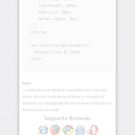
visibility
      line-height: 200px;

      font-size: 20px;

      border-radius: 8px;

background
    }

  </style>

background-
attachment
  <div class="height-example">

    Altezza fissa di 200px

background-
blend-
  </div>

mode
background-
clip
Note:
Le indicazioni dei Browser supportati sono superate
background-
grazie alla loro costante evoluzione, si consiglia di
color
verificare la compatibilità dei vari browser eseguendo il
test cliccando qui sotto.
background-
Supporto Browser
image
background-