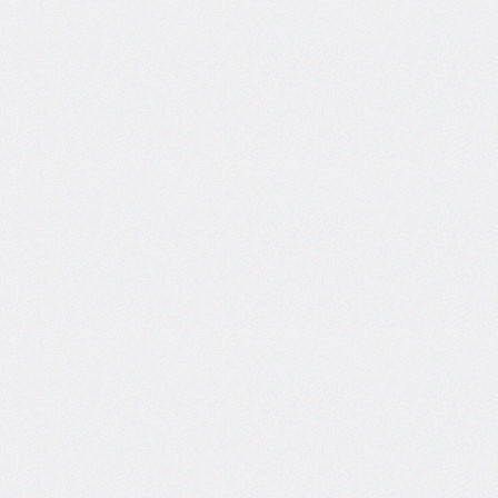
box-
decoration-
break
box-
shadow
box-
sizing
break-
after
break-
before
break-
inside
caption-