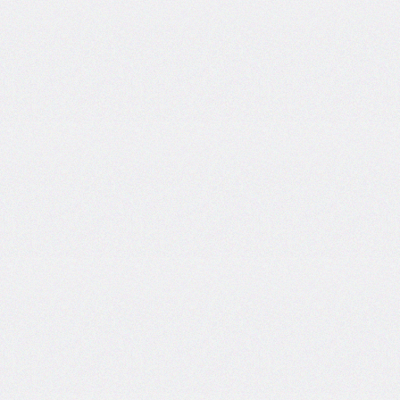
border-
top-
left-
radius
border-
top-
right-
radius
border-
top-
style
border-
top-
width
border-
width
bottom