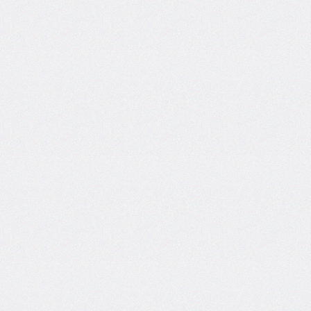
areas
grid-
template-
columns
grid-
template-
rows
hanging-
punctuation
height
hyphens
hyphenate-
character
image-
rendering