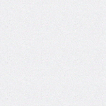
column-
span
column-
width
columns
@container
content
counter-
increment
counter-
reset
counter-
set