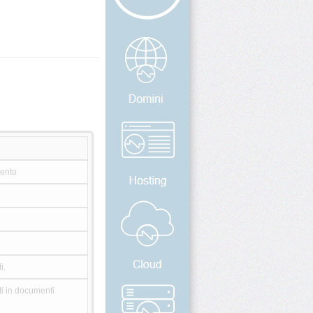
mento
i.
ti in documenti