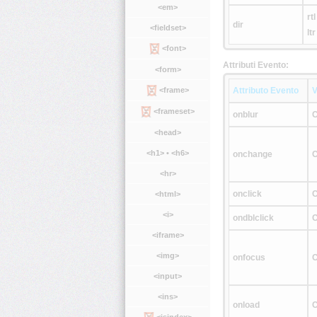
<em>
rtl
dir
<fieldset>
ltr
<font>
Attributi Evento:
<form>
<frame>
Attributo Evento
V
<frameset>
onblur
C
<head>
<h1> • <h6>
onchange
C
<hr>
onclick
C
<html>
<i>
ondblclick
C
<iframe>
<img>
onfocus
C
<input>
<ins>
onload
C
<isindex>