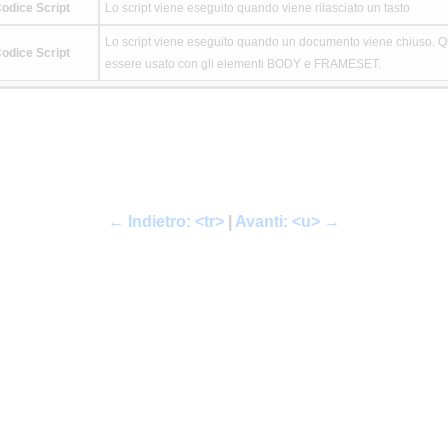
odice Script
Lo script viene eseguito quando viene rilasciato un tasto
Lo script viene eseguito quando un documento viene chiuso. Qu
odice Script
essere usato con gli elementi BODY e FRAMESET.
← Indietro: <tr>
|
Avanti: <u> →