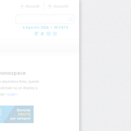
Accedi
Iscriviti
6 Agosto 2026 • 03:54:20
e/monospace
 a spaziatura fissa, questo
alizzato su un display a
ento
<code>
.