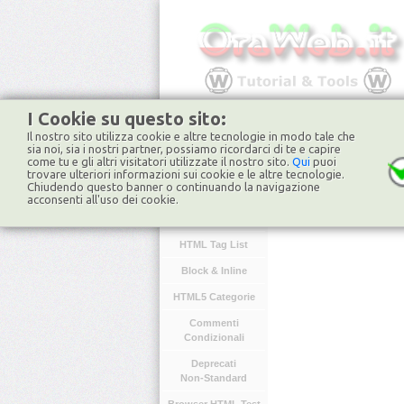
I Cookie su questo sito:
Il nostro sito utilizza cookie e altre tecnologie in modo tale che
HOME
FORUM
NO
sia noi, sia i nostri partner, possiamo ricordarci di te e capire
come tu e gli altri visitatori utilizzate il nostro sito.
Qui
puoi
trovare ulteriori informazioni sui cookie e le altre tecnologie.
Chiudendo questo banner o continuando la navigazione
HTML
acconsenti all'uso dei cookie.
Introduzione
HTML Tag List
Block & Inline
HTML5 Categorie
Commenti
Condizionali
Deprecati
Non-Standard