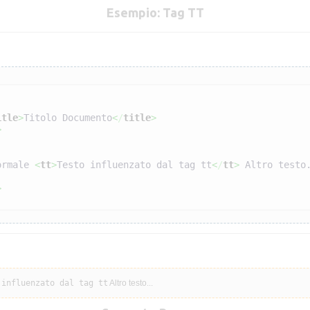
Esempio: Tag TT
itle
>
Titolo Documento
<
/
title
>
>
ormale 
<
tt
>
Testo influenzato dal tag tt
<
/
tt
>
 Altro testo
>
 influenzato dal tag tt
Altro testo...