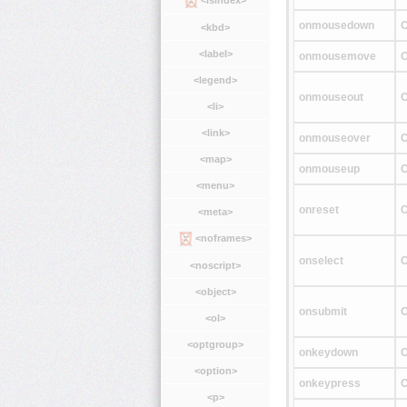
onmousedown
C
<kbd>
<label>
onmousemove
C
<legend>
onmouseout
C
<li>
<link>
onmouseover
C
<map>
onmouseup
C
<menu>
onreset
C
<meta>
<noframes>
onselect
C
<noscript>
<object>
onsubmit
C
<ol>
<optgroup>
onkeydown
C
<option>
onkeypress
C
<p>