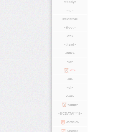
<tbody>
<td>
<textarea>
<tfoot>
<th>
<thead>
<title>
<tr>
<tt>
<u>
<ul>
<var>
<xmp>
<![CDATA[ * ]]>
<article>
<aside>