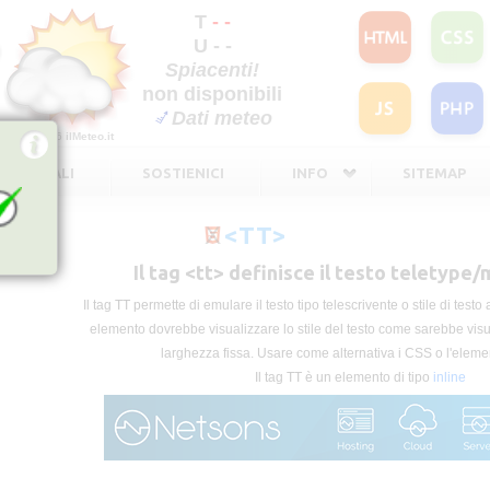
T
- -
U - -
Spiacenti!
non disponibili
Dati meteo
©2026
ilMeteo.it
TE LEGALI
SOSTIENICI
INFO
SITEMAP
<TT>
Il tag <tt> definisce il testo teletyp
Il tag TT permette di emulare il testo tipo telescrivente o stile di testo
elemento dovrebbe visualizzare lo stile del testo come sarebbe visu
larghezza fissa. Usare come alternativa i CSS o l'elem
Il tag TT è un elemento di tipo
inline