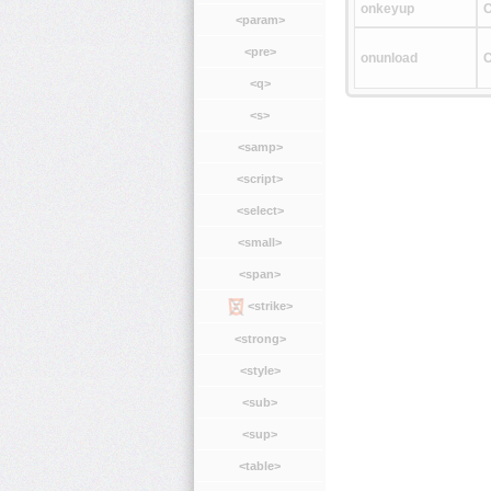
onkeyup
C
<param>
<pre>
onunload
C
<q>
<s>
<samp>
<script>
<select>
<small>
<span>
<strike>
<strong>
<style>
<sub>
<sup>
<table>