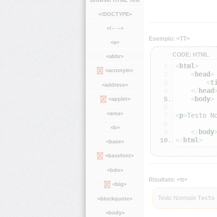
Browser HTML Test
<!DOCTYPE>
<!-- -->
Esempio: <TT>
<a>
CODE: HTML
<abbr>
<
html
>
<acronym>
<
head
>
<
t
<address>
<
/
head
<
body
>
<applet>
<area>
<
p
>
Testo N
<b>
<
/
body
<
/
html
>
<base>
<basefont>
<bdo>
Risultato: <tt>
<big>
Testo Normale
Testo
<blockquote>
<body>