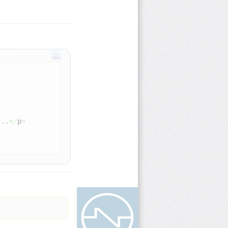
...
<
/
p
>