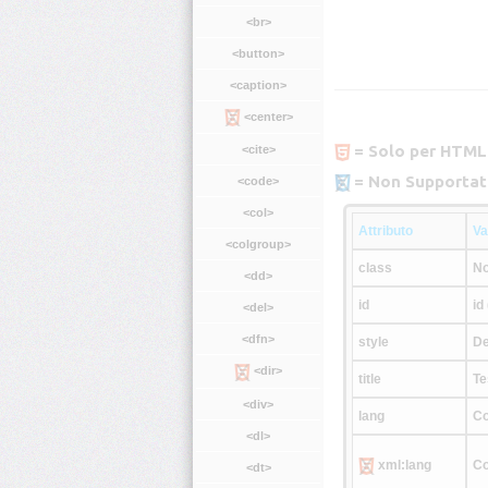
<br>
<button>
<caption>
<center>
= Solo per HTML
<cite>
= Non Supportat
<code>
<col>
Attributo
Va
<colgroup>
class
No
<dd>
id
id
<del>
<dfn>
style
De
<dir>
title
Te
<div>
lang
Co
<dl>
xml:lang
Co
<dt>