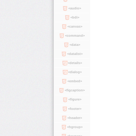
<audio>
<bdi>
<canvas>
<command>
<data>
<datalist>
<details>
<dialog>
<embed>
<figcaption>
<figure>
<footer>
<header>
<hgroup>
<keygen>