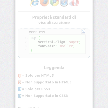
<blockquote>
Proprietà standard di
<body>
visualizzazione
<br>
CODE: CSS
sup 
{
vertical-align
:
super
;
<button>
font-size
:
smaller
;
}
<caption>
Leggenda
<center>
= Solo per HTML5
<cite>
= Non Supportato in HTML5
= Solo per CSS3
<code>
= Non Supportato in CSS3
<col>