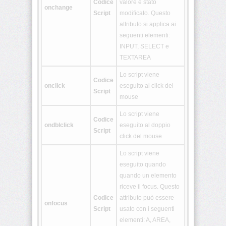
Codice
valore è stato
onchange
Script
modificato. Questo
<tt>
attributo si applica ai
seguenti elementi:
<u>
INPUT, SELECT e
TEXTAREA
<ul>
Lo script viene
Codice
onclick
eseguito al click del
<var>
Script
mouse
Lo script viene
Codice
<xmp>
ondblclick
eseguito al doppio
Script
click del mouse
<!
[CDATA[
Lo script viene
*
eseguito quando
]]>
quando un elemento
riceve il focus. Questo
Codice
attributo può essere
<article>
onfocus
Script
usato con i seguenti
elementi: A, AREA,