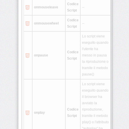
Codice
onmouseleave
--
Script
Codice
onmousewheel
--
Script
Lo script viene
eseguito quando
l'utente ha
Codice
onpause
messo in pausa
Script
la riproduzione o
tramite il metodo
pause()
Lo script viene
eseguito quando
il browser ha
avviato la
Codice
riproduzione,
onplay
Script
tramite il metodo
play() o l'attributo
"autoplay" ha