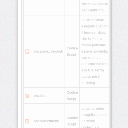
<template>
fine senza pause
per il buffering
Lo script viene
<time>
eseguito quando
il browser stima
che la risorsa
<track>
media potrebbe
Codice
oncanplay
through
essere riprodotta
Script
con valore di
<video>
rate corrente fino
alla fine senza
<wbr>
pause per il
buffering
Home
Codice
onclose
--
CSS
Script
Lo script viene
JavaScript
eseguito quando
Codice
PHP
oncontextmenu
un menu
Script
contestuale