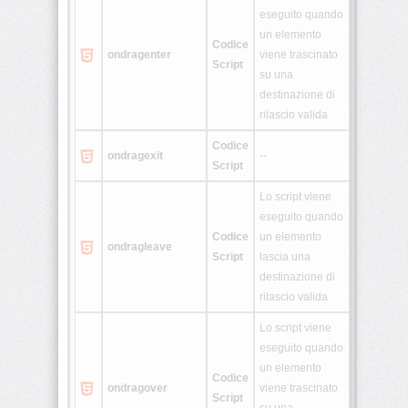
eseguito quando
un elemento
Codice
ondragenter
viene trascinato
Script
su una
destinazione di
rilascio valida
Codice
ondragexit
--
Script
Lo script viene
eseguito quando
Codice
un elemento
ondragleave
Script
lascia una
destinazione di
rilascio valida
Lo script viene
eseguito quando
un elemento
Codice
ondragover
viene trascinato
Script