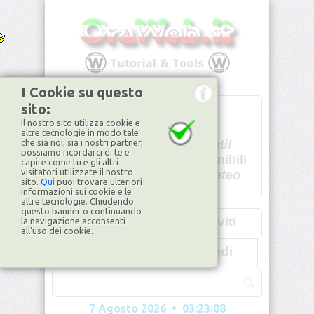
I Cookie su questo
sito:
T
- -
Il nostro sito utilizza cookie e
U - -
altre tecnologie in modo tale
che sia noi, sia i nostri partner,
Spiacenti!
possiamo ricordarci di te e
non disponibili
capire come tu e gli altri
visitatori utilizzate il nostro
Dati meteo
sito.
Qui
puoi trovare ulteriori
informazioni sui cookie e le
©2026
ilMeteo.it
altre tecnologie. Chiudendo
questo banner o continuando
Iscriviti
la navigazione acconsenti
all'uso dei cookie.
Accedi
7 Agosto 2026 • 03:23:10