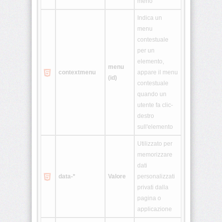
meno
Indica un
<html>
menu
contestuale
<i>
per un
elemento,
menu
<iframe>
contextmenu
appare il menu
(id)
contestuale
quando un
<img>
utente fa clic-
destro
<input>
sull'elemento
<ins>
Utilizzato per
memorizzare
dati
<isindex>
data-*
Valore
personalizzati
privati dalla
<kbd>
pagina o
applicazione
<label>