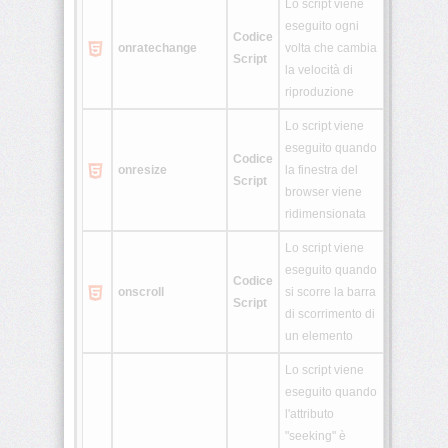
Lo script viene
eseguito ogni
Codice
onratechange
volta che cambia
Script
la velocità di
riproduzione
Lo script viene
eseguito quando
Codice
onresize
la finestra del
Script
browser viene
ridimensionata
Lo script viene
eseguito quando
Codice
onscroll
si scorre la barra
Script
di scorrimento di
un elemento
Lo script viene
eseguito quando
l'attributo
"seeking" è