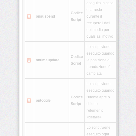
eseguito in caso
di arresto
Codice
onsuspend
durante il
Script
recupero i dati
dei media per
qualsiasi motivo
Lo script viene
eseguito quando
Codice
ontimeupdate
la posizione di
Script
riproduzione è
cambiata
Lo script viene
eseguito quando
Codice
l'utente apre o
ontoggle
Script
chiude
l'elemento
<details>
Lo script viene
eseguito ogni