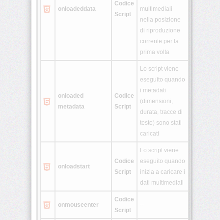
Codice
onloadeddata
multimediali
Script
nella posizione
di riproduzione
corrente per la
prima volta
Lo script viene
eseguito quando
i metadati
onloaded
Codice
(dimensioni,
metadata
Script
durata, tracce di
testo) sono stati
caricati
Lo script viene
Codice
eseguito quando
onloadstart
Script
inizia a caricare i
dati multimediali
Codice
onmouseenter
--
Script