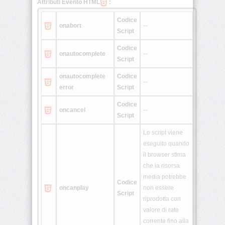
Attributi Evento HTML
:
Codice
<rtc>
onabort
--
Script
Codice
onautocomplete
--
<ruby>
Script
onautocomplete
Codice
--
error
Script
<section>
Codice
oncancel
--
Script
<source>
Lo script viene
eseguito quando
<summary>
il browser stima
che la risorsa
media potrebbe
Codice
oncanplay
non essere
Script
riprodotta con
<svg>
valore di rate
corrente fino alla