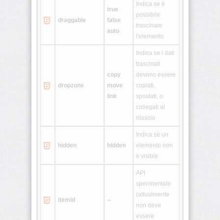
Indica se è
true
possibile
draggable
false
<legend>
trascinare
auto
l'elemento
<li>
Indica se i dati
trascinati
<link>
copy
devono essere
dropzone
move
copiati,
<map>
link
spostati, o
collegati al
<menu>
rilascio
Indica sè un
<meta>
hidden
hidden
elemento non
è visible
<noframes>
API
sperimentale
(attualmente
<noscript>
itemid
--
non deve
essere
<object>