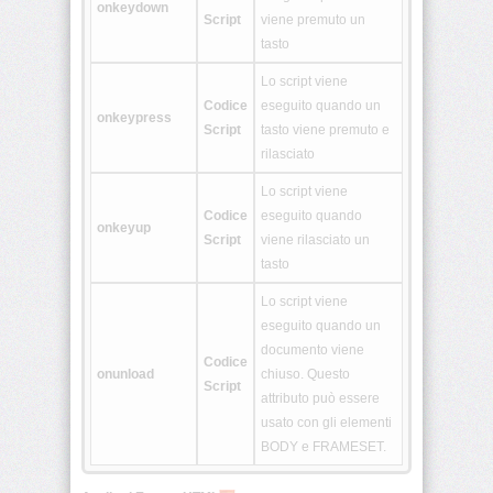
onkeydown
Script
viene premuto un
tasto
<nav>
Lo script viene
Codice
eseguito quando un
onkeypress
<output>
Script
tasto viene premuto e
rilasciato
<picture>
Lo script viene
Codice
eseguito quando
onkeyup
Script
viene rilasciato un
<progress>
tasto
Lo script viene
eseguito quando un
<rb>
documento viene
Codice
onunload
chiuso. Questo
Script
attributo può essere
<rp>
usato con gli elementi
BODY e FRAMESET.
<rt>