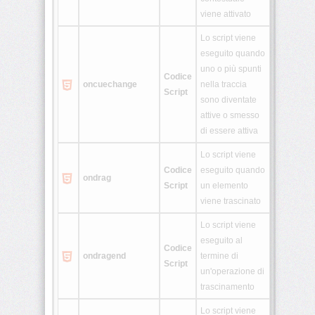
Generatori
viene attivato
Varie
Lo script viene
&
eseguito quando
uno o più spunti
Old
Codice
oncuechange
nella traccia
Script
OWboard
sono diventate
attive o smesso
E-
di essere attiva
liquid
Lo script viene
Calcu
Codice
eseguito quando
ondrag
Script
un elemento
Whois
viene trascinato
Lo script viene
eseguito al
Codice
ondragend
termine di
Script
un'operazione di
trascinamento
Lo script viene