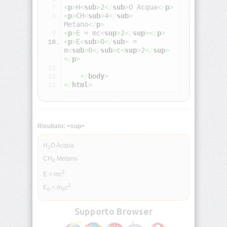
<
p
>
H
<
sub
>
2
<
/
sub
>
O Acqua
<
/
p
>
<
p
>
CH
<
sub
>
4
<
/
sub
>
Metano
<
/
p
>
<address>
<
p
>
E = mc
<
sup
>
2
<
/
sup
><
/
p
>
<
p
>
E
<
sub
>
0
<
/
sub
>
 = 
m
<
sub
>
0
<
/
sub
>
c
<
sup
>
2
<
/
sup
>
<applet>
<
/
p
>
<
/
body
>
<area>
<
/
html
>
<b>
Risultato: <sup>
<base>
H
O Acqua
2
CH
Metano
4
<basefont>
2
E = mc
2
<bdo>
E
= m
c
0
0
Supporto Browser
<big>