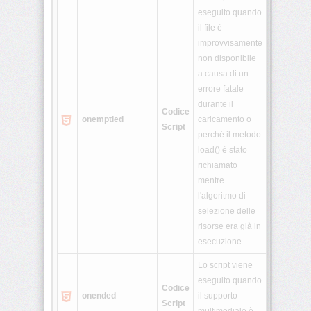
eseguito quando
il file è
improvvisamente
non disponibile
a causa di un
errore fatale
durante il
Codice
onemptied
caricamento o
Script
perché il metodo
load() è stato
richiamato
mentre
l'algoritmo di
selezione delle
risorse era già in
esecuzione
Lo script viene
eseguito quando
Codice
onended
il supporto
Script