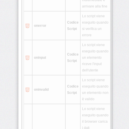
multimediale è
arrivare alla fine
Lo script viene
Codice
eseguito quando
onerror
Script
si verifica un
errore
Lo script viene
eseguito quando
Codice
oninput
un elemento
Script
riceve l'input
dell'utente
Lo script viene
Codice
eseguito quando
oninvalid
Script
un elemento non
è valido
Lo script viene
eseguito quando
il browser carica
i dati