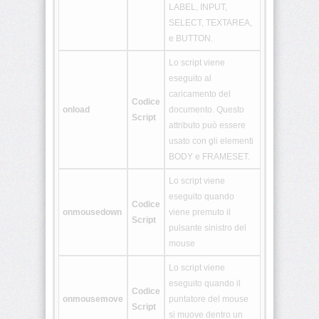
LABEL, INPUT,
<aside>
SELECT, TEXTAREA,
e BUTTON.
<audio>
Lo script viene
eseguito al
caricamento del
Codice
<bdi>
onload
documento. Questo
Script
attributo può essere
usato con gli elementi
<canvas>
BODY e FRAMESET.
Lo script viene
<command>
eseguito quando
Codice
onmousedown
viene premuto il
Script
pulsante sinistro del
<data>
mouse
Lo script viene
eseguito quando il
<datalist>
Codice
onmousemove
puntatore del mouse
Script
si muove dentro un