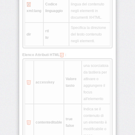
Codice
lingua del contenuto
<fieldset>
xml:lang
linguaggio
negli elementi in
documenti XHTML.
Specifica la direzione
<font>
rtl
dir
del testo contenuto
ltr
negli elementi.
<form>
Elenco Attributi HTML
:
<frame>
una scorciatoia
da tastiera per
Valore
attivare o
<frameset>
accesskey
tasto
aggiungere il
focus
<head>
all'elemento
Indica se il
<h1>
•
contenuto di
true
<h6>
contenteditable
un elemento è
false
modificabile o
<hr>