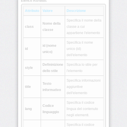
Elenco Attributi:
<colgroup>
Attributo
Valore
Descrizione
Specifica il nome della
<dd>
Nome della
class
classe a cui
classe
appartiene l'elemento
<del>
Specifica il nome
id (nome
id
unico (id)
<dfn>
unico)
dell'elemento
Defininizione
Specifica lo stile per
style
<dir>
dello stile
l'elemento
Specifica informazioni
<div>
Testo
title
aggiuntive
informativo
dell'elemento
<dl>
Specifica il codice
Codice
<dt>
lang
lingua del contenuto
linguaggio
negli elementi.
<em>
Specifica il codice