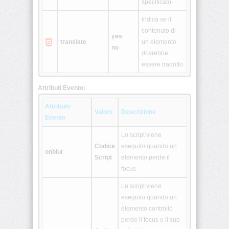
specificato
<table>
Indica se il
contenuto di
yes
<tbody>
translate
un elemento
no
dovrebbe
essere tradotto
<td>
Attributi Evento:
<textarea>
Attributo
Valore
Descrizione
<tfoot>
Evento
Lo script viene
<th>
Codice
eseguito quando un
onblur
Script
elemento perde il
<thead>
focus
Lo script viene
<title>
eseguito quando un
elemento controllo
<tr>
perde il focus e il suo