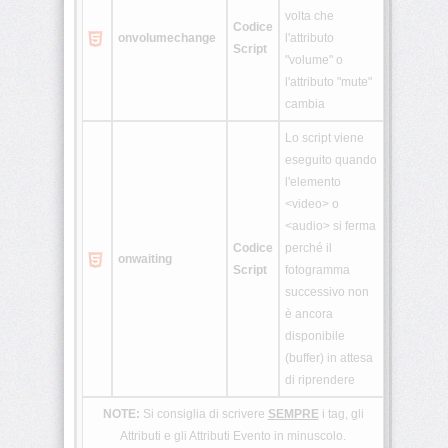
volta che
Codice
onvolumechange
l'attributo
Script
"volume" o
l'attributo "mute"
cambia
Lo script viene
eseguito quando
l'elemento
<video> o
<audio> si ferma
Codice
perché il
onwaiting
Script
fotogramma
successivo non
è ancora
disponibile
(buffer) in attesa
di riprendere
NOTE:
Si consiglia di scrivere
SEMPRE
i tag, gli
Attributi e gli Attributi Evento in minuscolo.