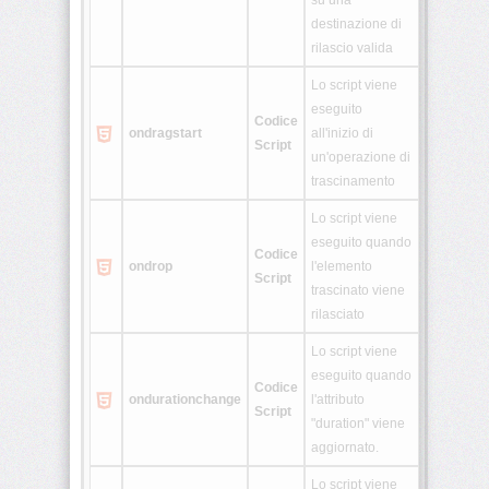
su una
destinazione di
rilascio valida
Lo script viene
eseguito
Codice
ondragstart
all'inizio di
Script
un'operazione di
trascinamento
Lo script viene
eseguito quando
Codice
ondrop
l'elemento
Script
trascinato viene
rilasciato
Lo script viene
eseguito quando
Codice
ondurationchange
l'attributo
Script
"duration" viene
aggiornato.
Lo script viene