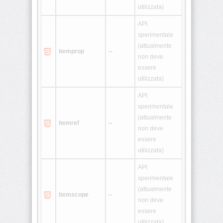
utilizzata)
<ol>
API
sperimentale
(attualmente
<optgroup>
itemprop
--
non deve
essere
<option>
utilizzata)
<p>
API
sperimentale
(attualmente
<param>
itemref
--
non deve
essere
<pre>
utilizzata)
<q>
API
sperimentale
(attualmente
<s>
itemscope
--
non deve
essere
<samp>
utilizzata)