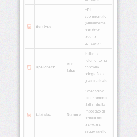
<script>
API
sperimentale
(attualmente
<select>
itemtype
--
non deve
essere
<small>
utilizzata)
<span>
Indica se
l'elemento ha
true
spellcheck
controllo
false
<strike>
ortografico e
grammaticale
<strong>
Sovrascrive
l'ordinamento
<style>
della tabella
impostato di
tabindex
Numero
<sub>
default dal
browser e
segue quello
<sup>