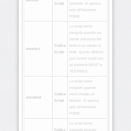
onreset
Script
azzerato. Si applica
<hgroup>
solo all'elemento
FORM.
<keygen>
Lo script viene
eseguito quando un
utente seleziona del
<main>
Codice
testo in un campo di
onselect
Script
testo. Questo attributo
può essere usato con
<mark>
gli elementi INPUT e
TEXTAREA.
Lo script viene
eseguito quando
<math>
Codice
viene inviato un
onsubmit
Script
modulo. Si applica
<menuitem>
solo all'elemento
FORM.
Lo script viene
<meter>
Codice
eseguito quando