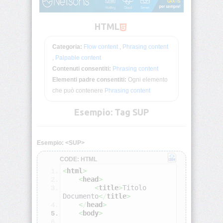
Deprecati
Non-
Standard
HTML
Categoria:
Flow content
,
Phrasing content
Browser
HTML
,
Palpable content
Test
Contenuti consentiti:
Phrasing content
Elementi padre consentiti:
Ogni elemento
<!DOCTYPE>
che può contenere
Phrasing content
Esempio: Tag SUP
<!-
-
-
-
Esempio: <SUP>
>
CODE: HTML
<a>
<
html
>
<
head
>
<
title
>
Titolo 
<abbr>
Documento
<
/
title
>
<
/
head
>
<
body
>
<acronym>