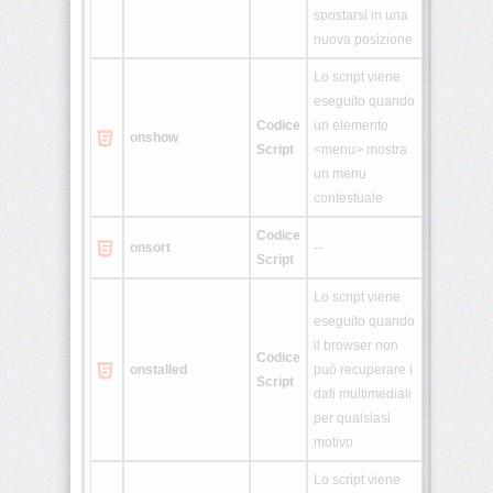
spostarsi in una
nuova posizione
Lo script viene
eseguito quando
Codice
un elemento
onshow
Script
<menu> mostra
un menu
contestuale
Codice
onsort
--
Script
Lo script viene
eseguito quando
il browser non
Codice
onstalled
può recuperare i
Script
dati multimediali
per qualsiasi
motivo
Lo script viene