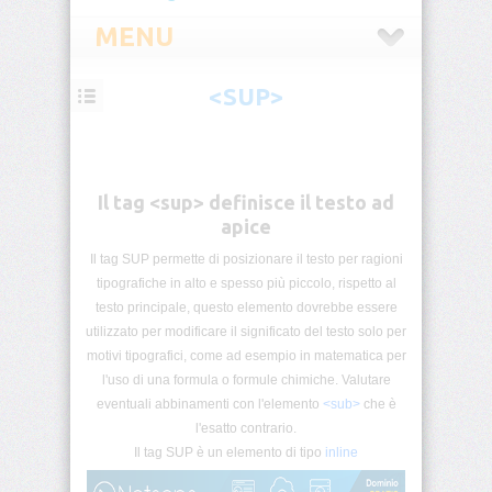
MENU
<SUP>
HTML
Introduzione
Il tag <sup> definisce il testo ad
HTML
Tag
apice
List
Il tag SUP permette di posizionare il testo per ragioni
tipografiche in alto e spesso più piccolo, rispetto al
Block
&
testo principale, questo elemento dovrebbe essere
Inline
utilizzato per modificare il significato del testo solo per
motivi tipografici, come ad esempio in matematica per
HTML5
l'uso di una formula o formule chimiche. Valutare
Categorie
eventuali abbinamenti con l'elemento
<sub>
che è
l'esatto contrario.
Commenti
Il tag SUP è un elemento di tipo
inline
Condizionali