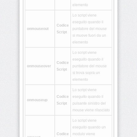
<details>
elemento
Lo script viene
eseguito quando il
<dialog>
Codice
onmouseout
puntatore del mouse
Script
si muove fuori da un
elemento
<embed>
Lo script viene
eseguito quando il
Codice
<figcaption>
onmouseover
puntatore del mouse
Script
si trova sopra un
elemento
<figure>
Lo script viene
Codice
eseguito quando il
onmouseup
<footer>
Script
pulsante sinistro del
mouse viene rilasciato
Lo script viene
<header>
eseguito quando un
Codice
modulo viene