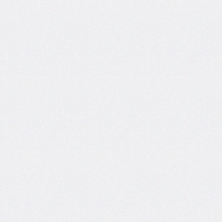
side
caret-
color
@charset
clear
clip
clip-
path
color
color-
scheme
column-
count