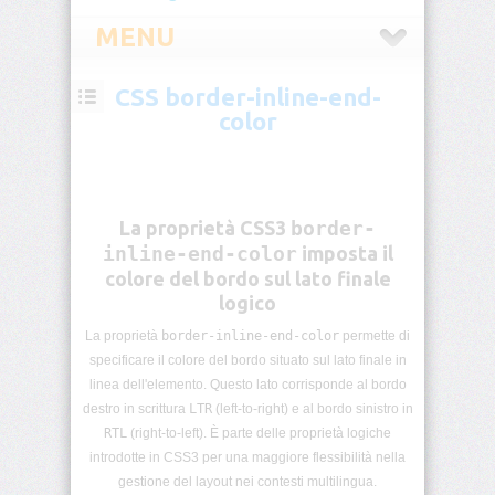
MENU
CSS border-inline-end-
CSS
color
Introduzione
CSS
Selettori
La proprietà CSS3
border-
CSS
inline-end-color
imposta il
colore del bordo sul lato finale
Pseudo-
logico
classi
CSS
La proprietà
border-inline-end-color
permette di
specificare il colore del bordo situato sul lato finale in
Pseudo-
linea dell'elemento. Questo lato corrisponde al bordo
elementi
destro in scrittura
LTR
(left-to-right) e al bordo sinistro in
CSS
RTL
(right-to-left). È parte delle proprietà logiche
introdotte in CSS3 per una maggiore flessibilità nella
Unità
di
gestione del layout nei contesti multilingua.