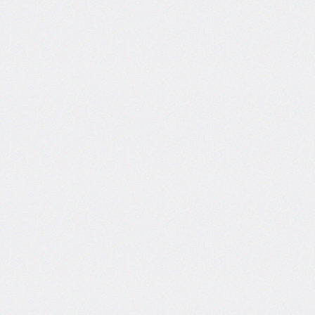
border-
end-
start-
radius
border-
image
border-
image-
outset
border-
image-
repeat
border-
image-
slice
border-
image-
source