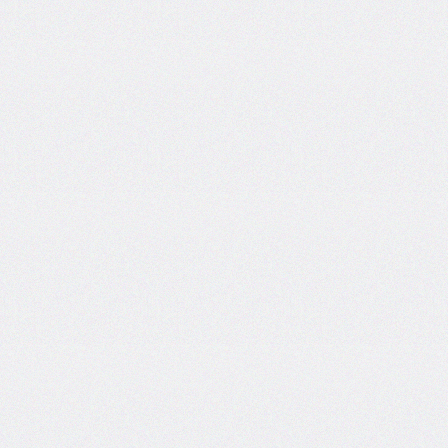
font-
family
font-
feature-
settings
font-
kerning
font-
palette
@font-
palette-
values
font-
size