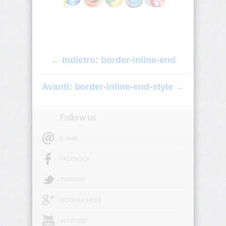
origin
background-
position
← Indietro: border-inline-end
background-
position-
x
Avanti: border-inline-end-style →
background-
position-
Follow us
y
E-MAIL
background-
repeat
FACEBOOK
background-
size
TWITTER
GOOGLE MEET
block-
size
YOUTUBE