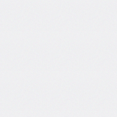
border-
left-
width
border-
radius
border-
right
border-
right-
color
border-
right-
style
border-
right-
width