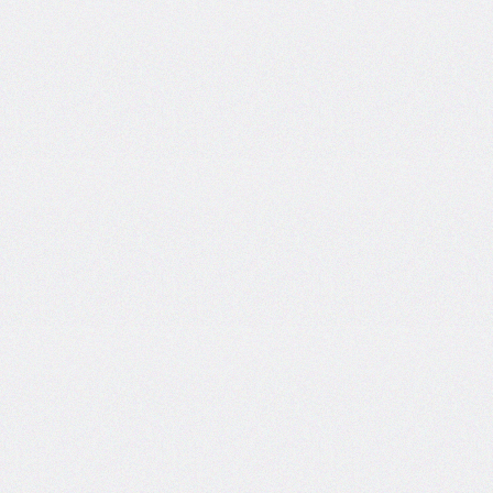
box-
decoration-
break
box-
shadow
box-
sizing
break-
after
break-
before
break-
inside
caption-