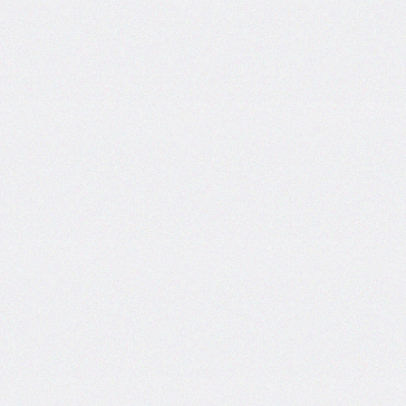
inline-
start-
width
border-
inline-
style
border-
inline-
width
border-
left
border-
left-
color
border-
left-
style