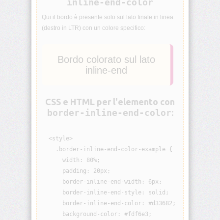
inline-end-color
animation-
Qui il bordo è presente solo sul lato finale in linea
iteration-
count
(destro in LTR) con un colore specifico:
animation-
name
Bordo colorato sul lato
inline-end
animation-
play-
state
CSS e HTML per l'elemento con
border-inline-end-color
:
animation-
timing-
function
  <style>

    .border-inline-end-color-example {

aspect-
      width: 80%;

ratio
      padding: 20px;

      border-inline-end-width: 6px;

backdrop-
      border-inline-end-style: solid;

filter
      border-inline-end-color: #d33682;

      background-color: #fdf6e3;

backface-