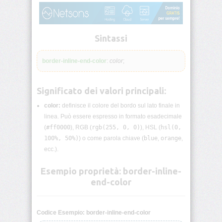
lunghezza
CSS
Funzioni
Sintassi
CSS
border-inline-end-color
:
color
;
Browser
CSS
Test
Significato dei valori principali:
CSS
color:
definisce il colore del bordo sul lato finale in
/*
linea. Può essere espresso in formato esadecimale
Commenti
*/
(
#ff0000
), RGB (
rgb(255, 0, 0)
), HSL (
hsl(0,
100%, 50%)
) o come parola chiave (
blue
,
orange
,
ecc.).
accent-
color
Esempio proprietà: border-inline-
end-color
align-
content
align-
Codice Esempio: border-inline-end-color
items