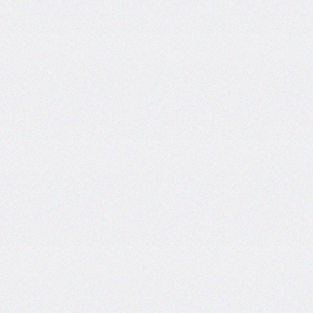
font-
size-
adjust
font-
stretch
font-
style
font-
variant
font-
variant-
caps
font-
weight
gap