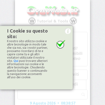
I Cookie su questo
sito:
T
- -
Il nostro sito utilizza cookie e
U - -
altre tecnologie in modo tale
che sia noi, sia i nostri partner,
Spiacenti!
possiamo ricordarci di te e
non disponibili
capire come tu e gli altri
visitatori utilizzate il nostro
Dati meteo
sito.
Qui
puoi trovare ulteriori
informazioni sui cookie e le
©2026
ilMeteo.it
altre tecnologie. Chiudendo
questo banner o continuando
Iscriviti
la navigazione acconsenti
all'uso dei cookie.
Accedi
9 Agosto 2026 • 08:39:00