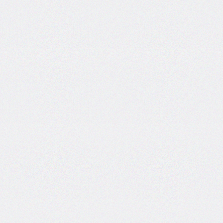
self
@keyframes
@layer
left
letter-
spacing
line-
height
list-
style
list-
style-
image