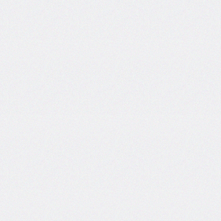
bottom-
right-
radius
border-
bottom-
style
border-
bottom-
width
border-
collapse
border-
color
border-
end-
end-
radius