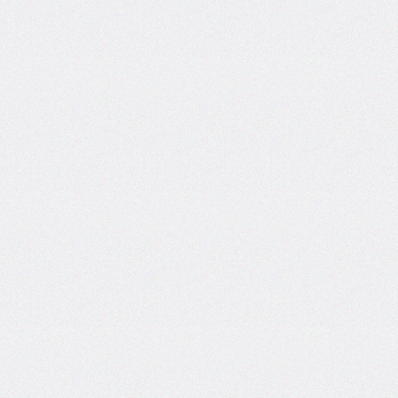
end
grid-
column-
start
grid-
row
grid-
row-
end
grid-
row-
start
grid-
template
grid-
template-