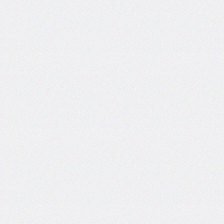
inline-
end-
style
border-
inline-
end-
width
border-
inline-
start
border-
inline-
start-
color
border-
inline-
start-
style
border-