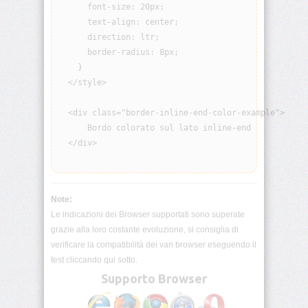
      font-size: 20px;

visibility
      text-align: center;

      direction: ltr;

background
      border-radius: 8px;

    }

background-
  </style>

attachment
  <div class="border-inline-end-color-example">

background-
      Bordo colorato sul lato inline-end

blend-
mode
  </div>

background-
clip
Note:
Le indicazioni dei Browser supportati sono superate
background-
color
grazie alla loro costante evoluzione, si consiglia di
verificare la compatibilità dei vari browser eseguendo il
test cliccando qui sotto.
background-
image
Supporto Browser
background-