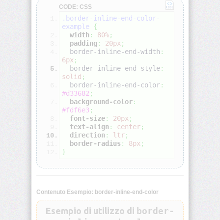
CODE: CSS
.border-inline-end-color-
align-
example
{
self
width
:
80%
;
padding
:
20px
;
  border-inline-end-width
:
all
6px
;
  border-inline-end-style
:
animation
solid
;
  border-inline-end-color
:
#d33682
;
animation-
background-color
:
delay
#fdf6e3
;
font-size
:
20px
;
text-align
:
center
;
animation-
direction
:
ltr
;
direction
border-radius
:
8px
;
}
animation-
duration
animation-
Contenuto Esempio: border-inline-end-color
fill-
mode
Esempio di utilizzo di
border-