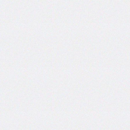
@import
initial-
letter
inline-
size
inset
inset-
block
inset-
block-
end
inset-
block-
start