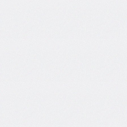
border-
top-
left-
radius
border-
top-
right-
radius
border-
top-
style
border-
top-
width
border-
width
bottom