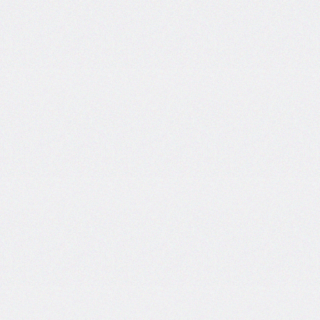
border-
image-
width
border-
inline
border-
inline-
color
border-
inline-
end
border-
inline-
end-
color
border-