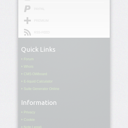
border
PAYPAL
border-
PREMIUM
block
RSS-FEED
border-
block-
color
Quick Links
Forum
border-
block-
Whois
end
CMS OWboard
E-liquid Calculator
border-
block-
Suite Generator Online
end-
color
Information
border-
Privacy
block-
end-
Cookie
style
Note Legali