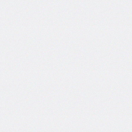
inset-
inline
inset-
inline-
end
inset-
inline-
start
isolation
justify-
content
justify-
items
justify-