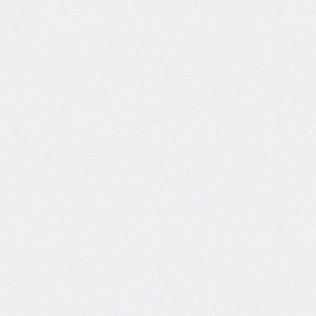
@counter-
style
cursor
direction
display
empty-
cells
filter
flex
flex-
basis