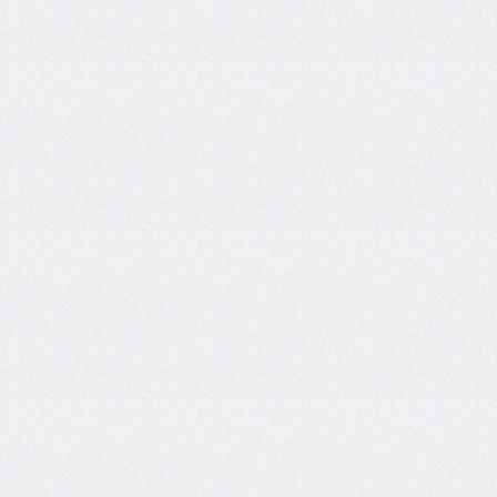
grid
grid-
area
grid-
auto-
columns
grid-
auto-
flow
grid-
auto-
rows
grid-
column
grid-
column-