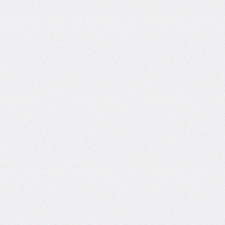
flex-
direction
flex-
flow
flex-
grow
flex-
shrink
flex-
wrap
float
@font-
face
font