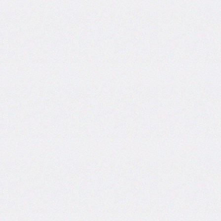
border-
spacing
border-
start-
end-
radius
border-
start-
start-
radius
border-
style
border-
top
border-
top-
color