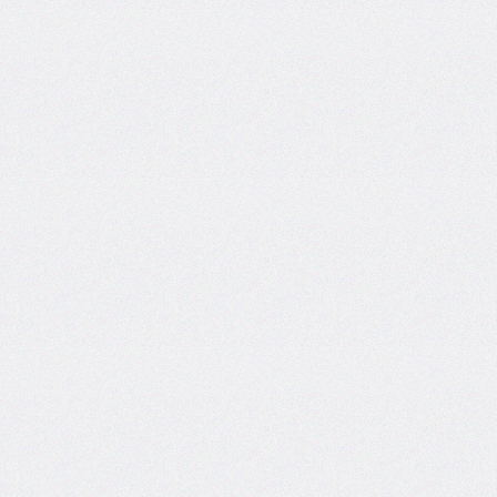
column-
fill
column-
gap
column-
rule
column-
rule-
color
column-
rule-
style
column-
rule-
width