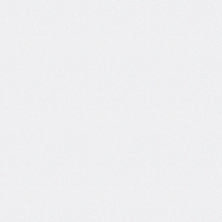
areas
grid-
template-
columns
grid-
template-
rows
hanging-
punctuation
height
hyphens
hyphenate-
character
image-
rendering