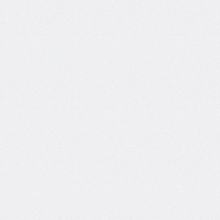
border-
block-
style
border-
block-
width
border-
bottom
border-
bottom-
color
border-
bottom-
left-
radius
border-