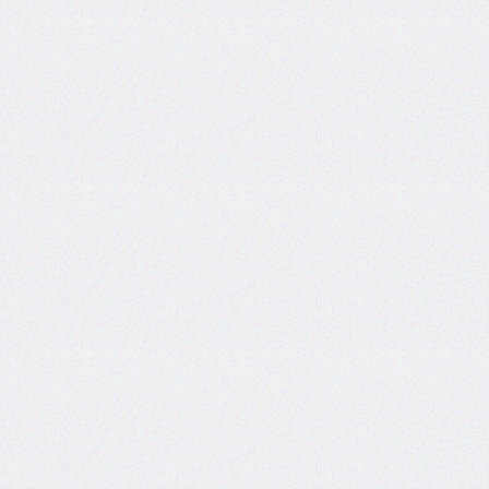
column-
span
column-
width
columns
@container
content
counter-
increment
counter-
reset
counter-
set