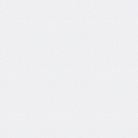
end
grid-
column-
start
grid-
row
grid-
row-
end
grid-
row-
start
grid-
template
grid-
template-