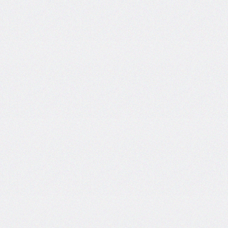
@import
initial-
letter
inline-
size
inset
inset-
block
inset-
block-
end
inset-
block-
start