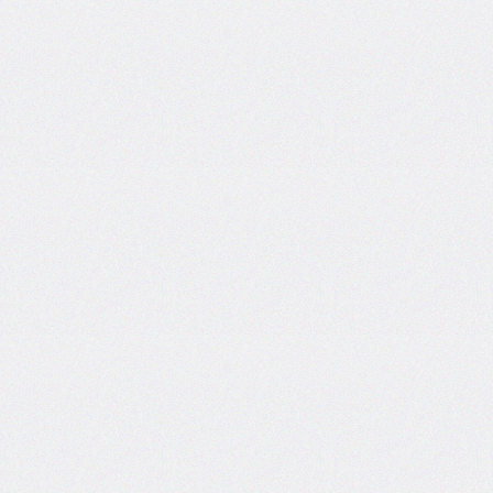
side
caret-
color
@charset
clear
clip
clip-
path
color
color-
scheme
column-
count