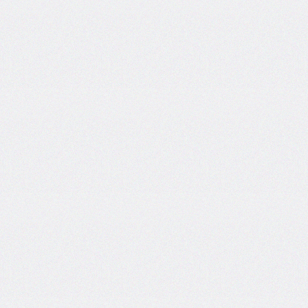
border-
spacing
border-
start-
end-
radius
border-
start-
start-
radius
border-
style
border-
top
border-
top-
color