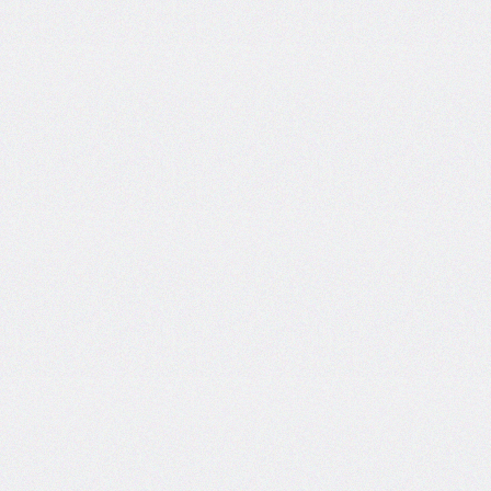
font-
family
font-
feature-
settings
font-
kerning
font-
palette
@font-
palette-
values
font-
size