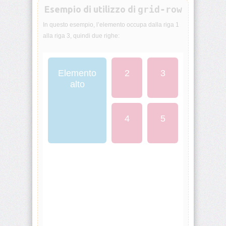
Esempio di utilizzo di
grid-row
animation-
iteration-
In questo esempio, l’elemento occupa dalla riga 1
count
alla riga 3, quindi due righe:
animation-
name
Elemento
2
3
animation-
alto
play-
state
4
5
animation-
timing-
function
aspect-
ratio
backdrop-
filter
backface-