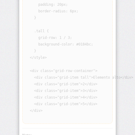
origin
      padding: 20px;

      border-radius: 6px;

background-
    }

position
    .tall {

background-
      grid-row: 1 / 3;

position-
      background-color: #0184bc;

x
    }

  </style>

background-
position-
y
  <div class="grid-row-container">

    <div class="grid-item tall">Elemento alto</div>

background-
    <div class="grid-item">2</div>

repeat
    <div class="grid-item">3</div>

    <div class="grid-item">4</div>

background-
    <div class="grid-item">5</div>

size
  </div>

block-
size