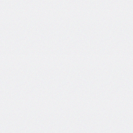
flex-
direction
flex-
flow
flex-
grow
flex-
shrink
flex-
wrap
float
@font-
face
font