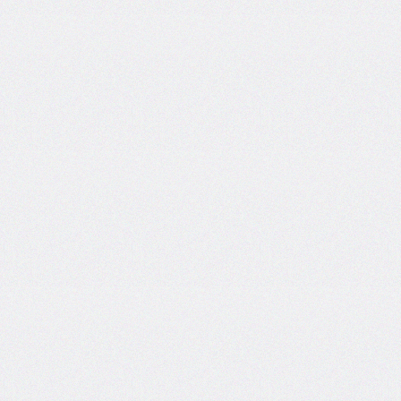
column-
span
column-
width
columns
@container
content
counter-
increment
counter-
reset
counter-
set