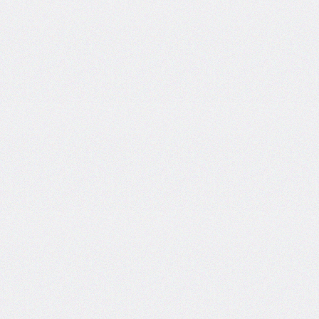
box-
decoration-
break
box-
shadow
box-
sizing
break-
after
break-
before
break-
inside
caption-