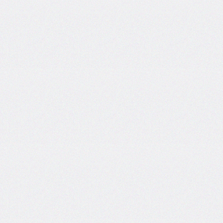
border-
top-
left-
radius
border-
top-
right-
radius
border-
top-
style
border-
top-
width
border-
width
bottom