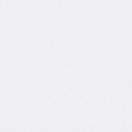
areas
grid-
template-
columns
grid-
template-
rows
hanging-
punctuation
height
hyphens
hyphenate-
character
image-
rendering