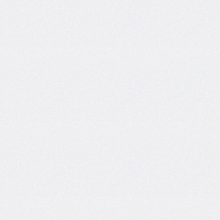
border-
image-
width
border-
inline
border-
inline-
color
border-
inline-
end
border-
inline-
end-
color
border-