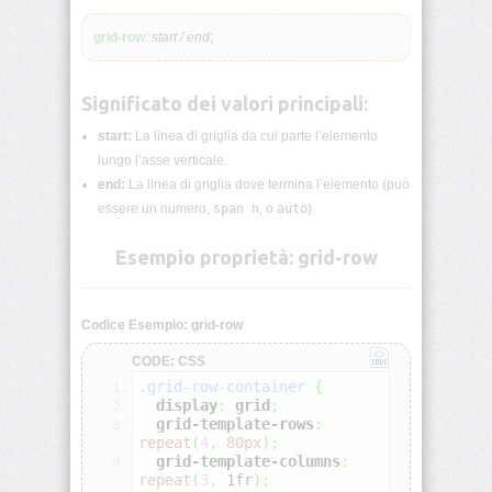
lunghezza
CSS
grid-row
:
start / end
;
Funzioni
CSS
Significato dei valori principali:
start:
La linea di griglia da cui parte l’elemento
Browser
CSS
lungo l’asse verticale.
Test
end:
La linea di griglia dove termina l’elemento (può
essere un numero,
span n
, o
auto
).
CSS
/*
Esempio proprietà: grid-row
Commenti
*/
Codice Esempio: grid-row
accent-
color
CODE: CSS
.grid-row-container
{
align-
display
:
grid
;
content
grid-template-rows
:
repeat
(
4
,
80px
)
;
grid-template-columns
:
align-
repeat
(
3
,
 1fr
)
;
items