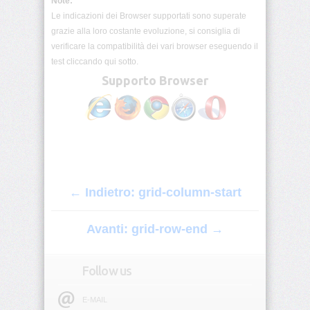
Note:
border
Le indicazioni dei Browser supportati sono superate
grazie alla loro costante evoluzione, si consiglia di
border-
verificare la compatibilità dei vari browser eseguendo il
block
test cliccando qui sotto.
Supporto Browser
border-
block-
color
border-
block-
end
← Indietro: grid-column-start
border-
block-
end-
Avanti: grid-row-end →
color
border-
Follow us
block-
end-
style
E-MAIL