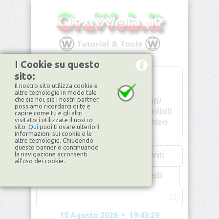
I Cookie su questo
sito:
T
- -
Il nostro sito utilizza cookie e
U - -
altre tecnologie in modo tale
che sia noi, sia i nostri partner,
Spiacenti!
possiamo ricordarci di te e
non disponibili
capire come tu e gli altri
visitatori utilizzate il nostro
Dati meteo
sito.
Qui
puoi trovare ulteriori
informazioni sui cookie e le
©2026
ilMeteo.it
altre tecnologie. Chiudendo
questo banner o continuando
Iscriviti
la navigazione acconsenti
all'uso dei cookie.
Accedi
10 Agosto 2026 • 19:43:32