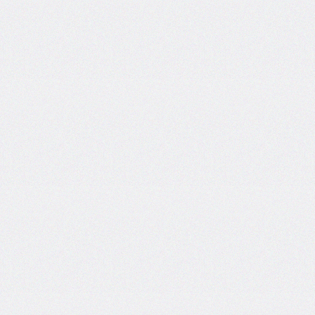
inline-
start-
width
border-
inline-
style
border-
inline-
width
border-
left
border-
left-
color
border-
left-
style