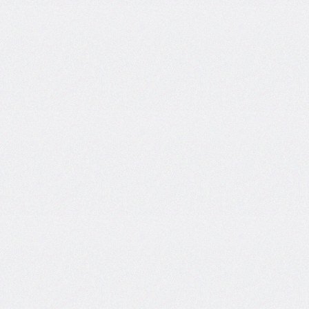
column-
fill
column-
gap
column-
rule
column-
rule-
color
column-
rule-
style
column-
rule-
width