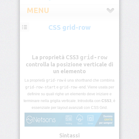
MENU
CSS grid-row
CSS
Introduzione
CSS
La proprietà CSS3
grid-row
Selettori
controlla la posizione verticale di
CSS
un elemento
La proprietà
grid-row
è una shorthand che combina
Pseudo-
classi
grid-row-start
e
grid-row-end
. Viene usata per
CSS
definire su quali righe un elemento deve iniziare e
terminare nella griglia verticale. Introdotta con
CSS3
, è
Pseudo-
essenziale per layout avanzati con CSS Grid.
elementi
CSS
Unità
Sintassi
di