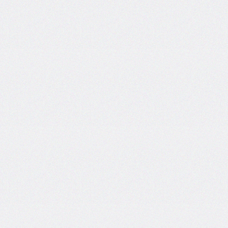
self
@keyframes
@layer
left
letter-
spacing
line-
height
list-
style
list-
style-
image