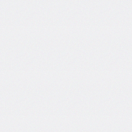
inset-
inline
inset-
inline-
end
inset-
inline-
start
isolation
justify-
content
justify-
items
justify-