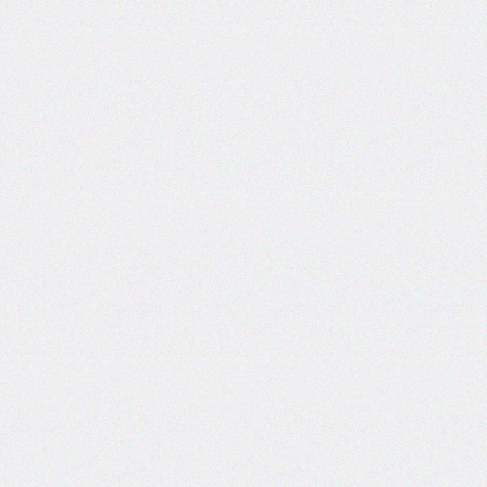
@counter-
style
cursor
direction
display
empty-
cells
filter
flex
flex-
basis