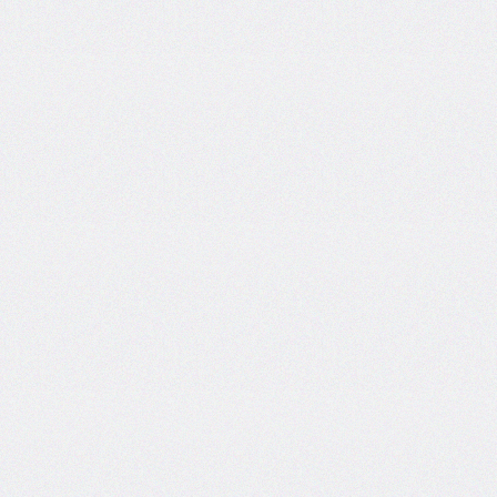
font-
size-
adjust
font-
stretch
font-
style
font-
variant
font-
variant-
caps
font-
weight
gap