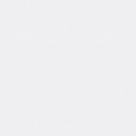
inline-
end-
style
border-
inline-
end-
width
border-
inline-
start
border-
inline-
start-
color
border-
inline-
start-
style
border-