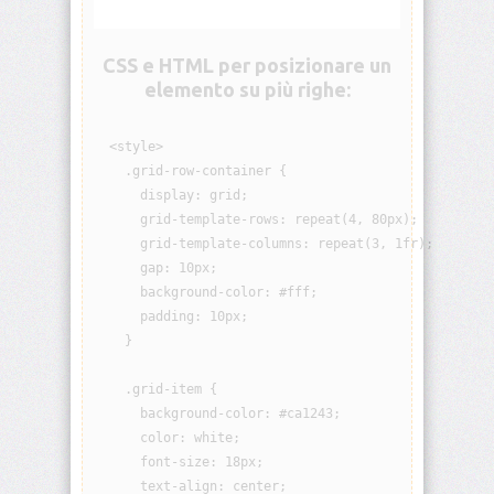
visibility
CSS e HTML per posizionare un
background
elemento su più righe:
background-
attachment
  <style>

    .grid-row-container {

background-
      display: grid;

blend-
      grid-template-rows: repeat(4, 80px);

mode
      grid-template-columns: repeat(3, 1fr);

      gap: 10px;

background-
      background-color: #fff;

clip
      padding: 10px;

    }

background-
color
    .grid-item {

      background-color: #ca1243;

background-
image
      color: white;

      font-size: 18px;

      text-align: center;

background-