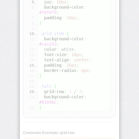
  gap
:
10px
;
background-color
:
#f0f0f0
;
align-
padding
:
10px
;
self
}
all
.grid-item
{
background-color
:
#ca1243
;
animation
color
:
white
;
font-size
:
18px
;
text-align
:
center
;
animation-
padding
:
20px
;
delay
border-radius
:
6px
;
}
animation-
.tall
{
direction
grid-row
:
1
 / 
3
;
background-color
:
animation-
#0184bc
;
duration
}
animation-
fill-
mode
Contenuto Esempio: grid-row