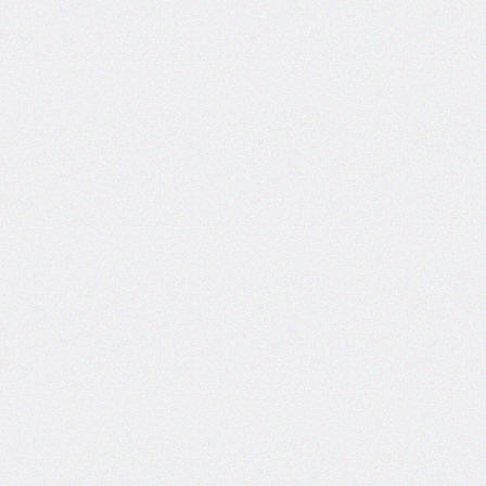
grid
grid-
area
grid-
auto-
columns
grid-
auto-
flow
grid-
auto-
rows
grid-
column
grid-
column-