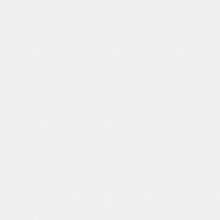
border-
end-
start-
radius
border-
image
border-
image-
outset
border-
image-
repeat
border-
image-
slice
border-
image-
source