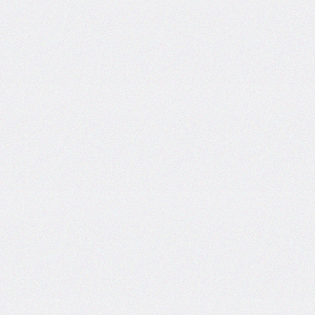
border-
left-
width
border-
radius
border-
right
border-
right-
color
border-
right-
style
border-
right-
width