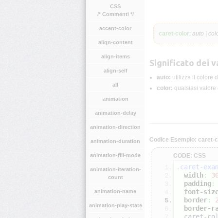
CSS
/* Commenti */
accent-color
caret-color
:
auto | col
align-content
align-items
Significato dei va
align-self
auto:
utilizza il colore 
all
color:
qualsiasi valore 
animation
animation-delay
animation-direction
Codice Esempio: caret-c
animation-duration
animation-fill-mode
CODE: CSS
.caret-exa
animation-iteration-
width
:
3
count
padding
:
font-siz
animation-name
border
:
animation-play-state
border-r
  caret-co