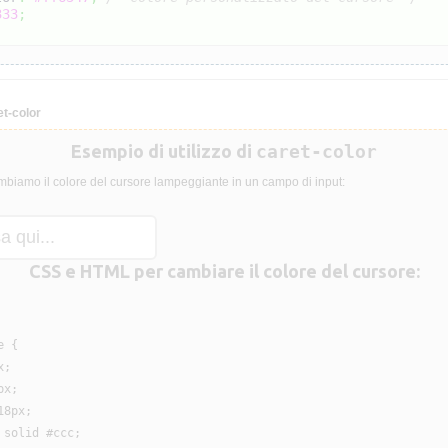
333
;
t-color
Esempio di utilizzo di
caret-color
biamo il colore del cursore lampeggiante in un campo di input:
CSS e HTML per cambiare il colore del cursore:
 {

;

x;

8px;

solid #ccc;
