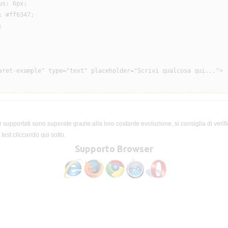
s: 6px;

 #ff6347;



aret-example" type="text" placeholder="Scrivi qualcosa qui...">

 supportati sono superate grazie alla loro costante evoluzione, si consiglia di verifi
test cliccando qui sotto.
Supporto Browser