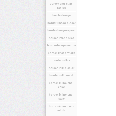
border-end-start-
radius
border-image
border-image-outset
border-image-repeat
border-image-slice
border-image-source
border-image-width
border-inline
border-inline-color
border-inline-end
border-inline-end-
color
border-inline-end-
style
border-inline-end-
width