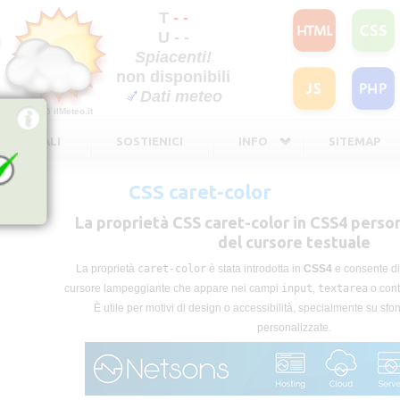
T
- -
U - -
Spiacenti!
non disponibili
Dati meteo
©2026
ilMeteo.it
TE LEGALI
SOSTIENICI
INFO
SITEMAP
CSS caret-color
La proprietà CSS caret-color in CSS4 person
del cursore testuale
La proprietà
caret-color
è stata introdotta in
CSS4
e consente di 
cursore lampeggiante che appare nei campi
input
,
textarea
o cont
È utile per motivi di design o accessibilità, specialmente su sfon
personalizzate.