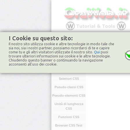
I Cookie su questo sito:
Il nostro sito utilizza cookie e altre tecnologie in modo tale che
HOME
FORUM
NO
sia noi, sia i nostri partner, possiamo ricordarci di te e capire
come tu e gli altri visitatori utilizzate il nostro sito.
Qui
puoi
trovare ulteriori informazioni sui cookie e le altre tecnologie.
Chiudendo questo banner o continuando la navigazione
CSS
acconsenti all'uso dei cookie.
Introduzione CSS
Selettori CSS
Pseudo-classi CSS
Pseudo-elementi CSS
Unità di lunghezza
CSS
Funzioni CSS
Browser CSS Test