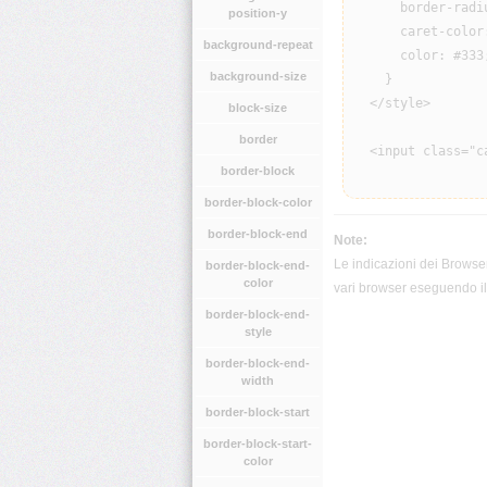
      border-radiu
position-y
      caret-color:
background-repeat
      color: #333;
background-size
    }

  </style>

block-size
border
  <input class="c
border-block
border-block-color
border-block-end
Note:
Le indicazioni dei Browser
border-block-end-
color
vari browser eseguendo il 
border-block-end-
style
border-block-end-
width
border-block-start
border-block-start-
color