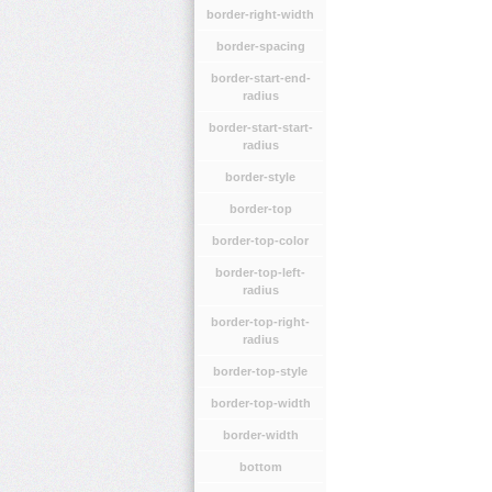
border-right-width
border-spacing
border-start-end-
radius
border-start-start-
radius
border-style
border-top
border-top-color
border-top-left-
radius
border-top-right-
radius
border-top-style
border-top-width
border-width
bottom