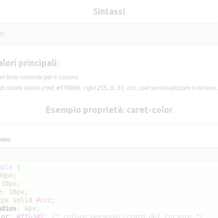
Sintassi
or
;
lori principali:
del testo corrente per il cursore.
di colore valido (
red
,
#ff0000
,
rgb(255,0,0)
, ecc.) per personalizzare il cursore.
Esempio proprietà: caret-color
olor
mple
{
00px
;
10px
;
e
:
18px
;
2px
solid
#ccc
;
adius
:
6px
;
lor
:
#ff6347
;
/* colore personalizzato del cursore */