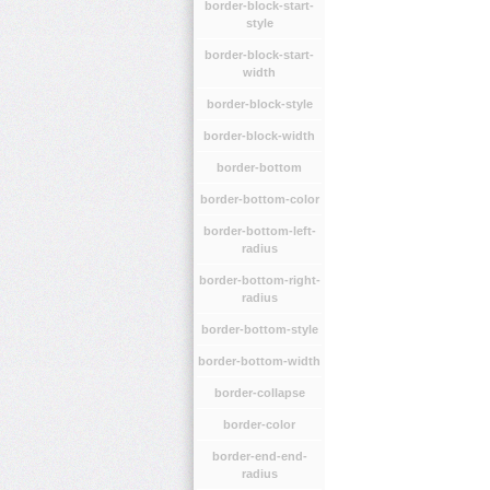
border-block-start-
style
border-block-start-
width
border-block-style
border-block-width
border-bottom
border-bottom-color
border-bottom-left-
radius
border-bottom-right-
radius
border-bottom-style
border-bottom-width
border-collapse
border-color
border-end-end-
radius