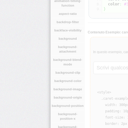
animation-timing-
color
:
#
function
}
aspect-ratio
backdrop-filter
backface-visibility
Contenuto Esempio: care
background
background-
attachment
In questo esempio, cam
background-blend-
mode
background-clip
background-color
background-image
  <style>

background-origin
    .caret-example
      width: 300px
background-position
      padding: 10p
background-
      font-size: 1
position-x
      border: 2px 
background-