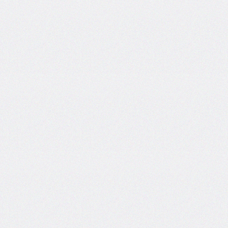
box-
decoration-
break
box-
shadow
box-
sizing
break-
after
break-
before
break-
inside
caption-