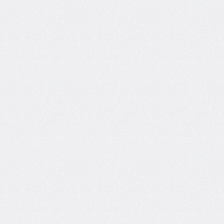
border-
left-
width
border-
radius
border-
right
border-
right-
color
border-
right-
style
border-
right-
width