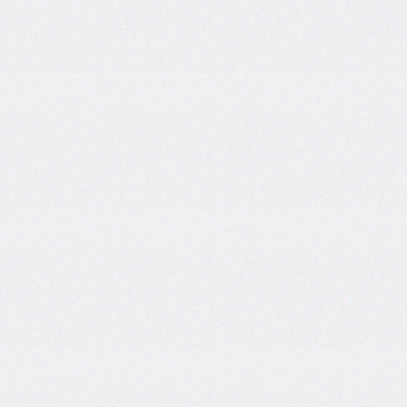
bottom-
right-
radius
border-
bottom-
style
border-
bottom-
width
border-
collapse
border-
color
border-
end-
end-
radius