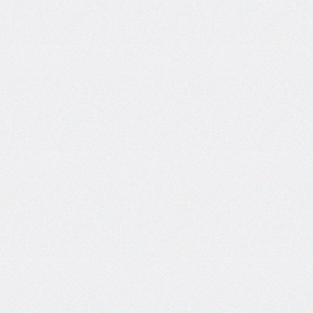
end
grid-
column-
start
grid-
row
grid-
row-
end
grid-
row-
start
grid-
template
grid-
template-