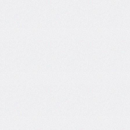
self
@keyframes
@layer
left
letter-
spacing
line-
height
list-
style
list-
style-
image