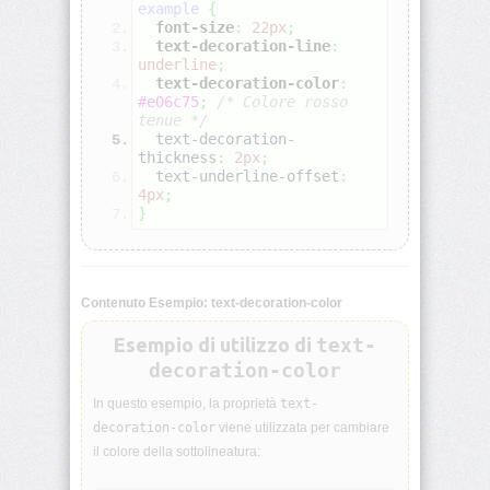
example
{
font-size
:
22px
;
text-decoration-line
:
align-
underline
;
self
text-decoration-color
:
#e06c75
;
/* Colore rosso 
all
tenue */
  text-decoration-
thickness
:
2px
;
animation
  text-underline-offset
:
4px
;
}
animation-
delay
animation-
Contenuto Esempio: text-decoration-color
direction
Esempio di utilizzo di
text-
animation-
decoration-color
duration
In questo esempio, la proprietà
text-
animation-
decoration-color
viene utilizzata per cambiare
fill-
il colore della sottolineatura:
mode