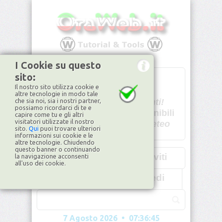
I Cookie su questo
sito:
T
- -
Il nostro sito utilizza cookie e
U - -
altre tecnologie in modo tale
che sia noi, sia i nostri partner,
Spiacenti!
possiamo ricordarci di te e
non disponibili
capire come tu e gli altri
visitatori utilizzate il nostro
Dati meteo
sito.
Qui
puoi trovare ulteriori
informazioni sui cookie e le
©2026
ilMeteo.it
altre tecnologie. Chiudendo
questo banner o continuando
Iscriviti
la navigazione acconsenti
all'uso dei cookie.
Accedi
7 Agosto 2026 • 07:36:48