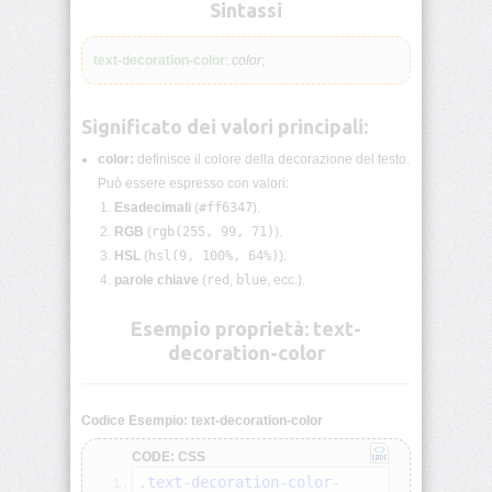
lunghezza
Sintassi
CSS
text-decoration-color
:
color
;
Funzioni
CSS
Significato dei valori principali:
Browser
CSS
color:
definisce il colore della decorazione del testo.
Test
Può essere espresso con valori:
Esadecimali
(
#ff6347
).
CSS
RGB
(
rgb(255, 99, 71)
).
/*
HSL
(
hsl(9, 100%, 64%)
).
Commenti
*/
parole chiave
(
red
,
blue
, ecc.).
Esempio proprietà: text-
accent-
color
decoration-color
align-
content
Codice Esempio: text-decoration-color
CODE: CSS
align-
.text-decoration-color-
items