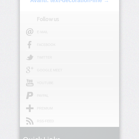
Avanti: text-decoration-line →
origin
background-
Follow us
position
E-MAIL
background-
position-
FACEBOOK
x
TWITTER
background-
position-
GOOGLE MEET
y
YOUTUBE
background-
repeat
PAYPAL
background-
PREMIUM
size
RSS-FEED
block-
size