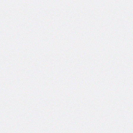
border-
top-
left-
radius
border-
top-
right-
radius
border-
top-
style
border-
top-
width
border-
width
bottom