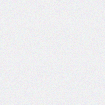
@import
initial-
letter
inline-
size
inset
inset-
block
inset-
block-
end
inset-
block-
start