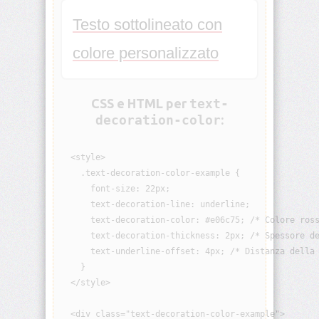
animation-
Testo sottolineato con
iteration-
count
colore personalizzato
animation-
name
CSS e HTML per
text-
animation-
decoration-color
:
play-
state
  <style>

animation-
    .text-decoration-color-example {

timing-
      font-size: 22px;

function
      text-decoration-line: underline;

      text-decoration-color: #e06c75; /* Colore ross
aspect-
      text-decoration-thickness: 2px; /* Spessore de
ratio
      text-underline-offset: 4px; /* Distanza della 
    }

backdrop-
  </style>

filter
  <div class="text-decoration-color-example">

backface-