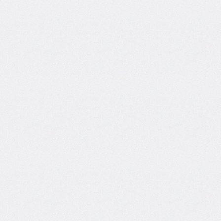
side
caret-
color
@charset
clear
clip
clip-
path
color
color-
scheme
column-
count