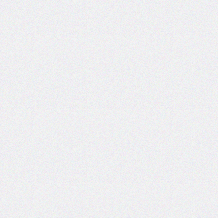
areas
grid-
template-
columns
grid-
template-
rows
hanging-
punctuation
height
hyphens
hyphenate-
character
image-
rendering