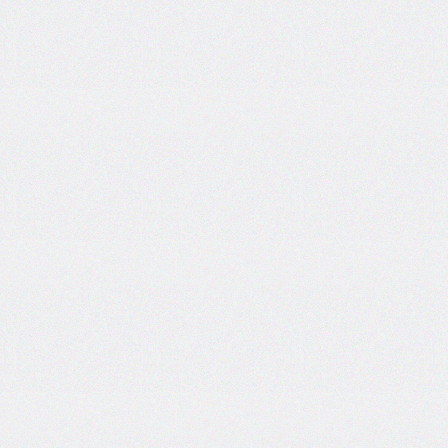
border-
end-
start-
radius
border-
image
border-
image-
outset
border-
image-
repeat
border-
image-
slice
border-
image-
source