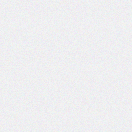
border-
block-
style
border-
block-
width
border-
bottom
border-
bottom-
color
border-
bottom-
left-
radius
border-