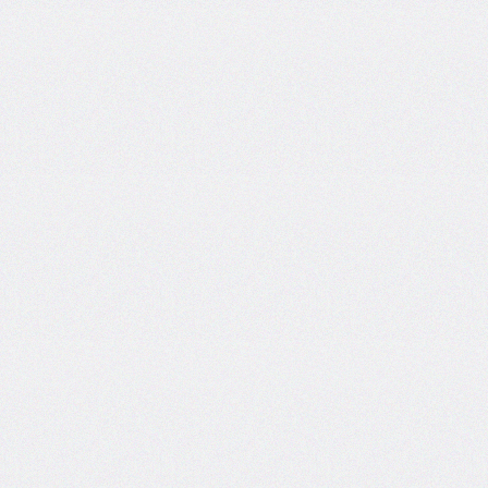
column-
fill
column-
gap
column-
rule
column-
rule-
color
column-
rule-
style
column-
rule-
width