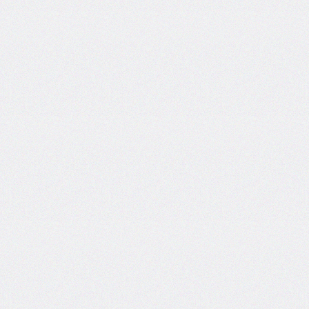
column-
span
column-
width
columns
@container
content
counter-
increment
counter-
reset
counter-
set