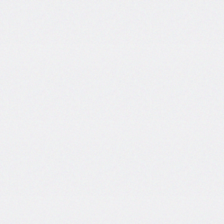
inset-
inline
inset-
inline-
end
inset-
inline-
start
isolation
justify-
content
justify-
items
justify-