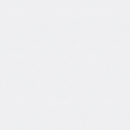
flex-
direction
flex-
flow
flex-
grow
flex-
shrink
flex-
wrap
float
@font-
face
font