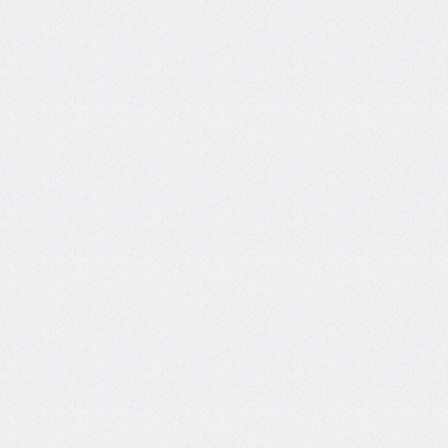
inline-
end-
style
border-
inline-
end-
width
border-
inline-
start
border-
inline-
start-
color
border-
inline-
start-
style
border-