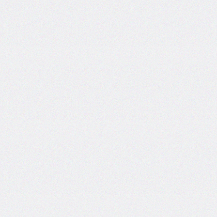
border-
image-
width
border-
inline
border-
inline-
color
border-
inline-
end
border-
inline-
end-
color
border-