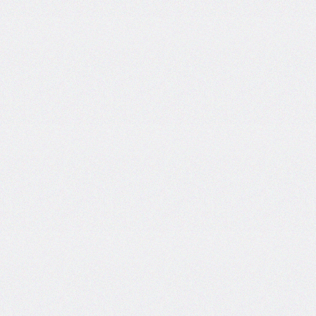
@counter-
style
cursor
direction
display
empty-
cells
filter
flex
flex-
basis