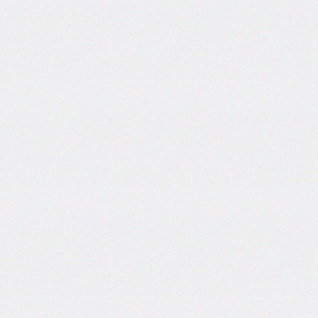
inline-
start-
width
border-
inline-
style
border-
inline-
width
border-
left
border-
left-
color
border-
left-
style