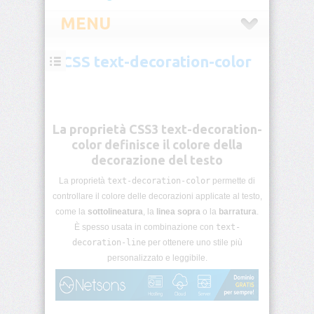
MENU
CSS text-decoration-color
CSS
Introduzione
CSS
La proprietà CSS3 text-decoration-
Selettori
color definisce il colore della
CSS
decorazione del testo
La proprietà
text-decoration-color
permette di
Pseudo-
classi
controllare il colore delle decorazioni applicate al testo,
CSS
come la
sottolineatura
, la
linea sopra
o la
barratura
.
È spesso usata in combinazione con
text-
Pseudo-
decoration-line
per ottenere uno stile più
elementi
personalizzato e leggibile.
CSS
Unità
di