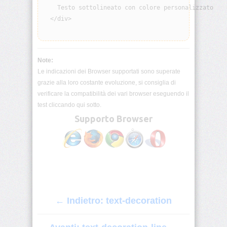
    Testo sottolineato con colore personalizzato

visibility
  </div>

background
background-
Note:
attachment
Le indicazioni dei Browser supportati sono superate
grazie alla loro costante evoluzione, si consiglia di
background-
verificare la compatibilità dei vari browser eseguendo il
blend-
mode
test cliccando qui sotto.
Supporto Browser
background-
clip
background-
color
background-
← Indietro: text-decoration
image
background-