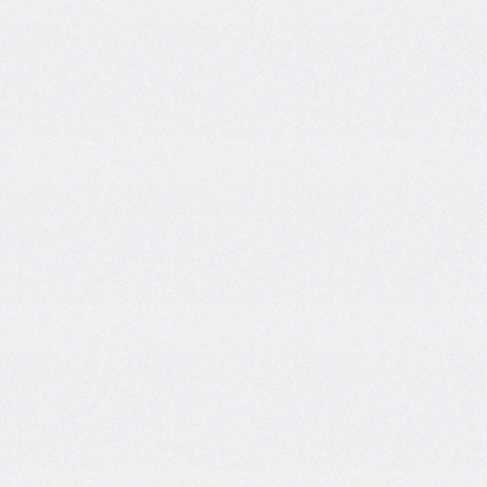
border-
spacing
border-
start-
end-
radius
border-
start-
start-
radius
border-
style
border-
top
border-
top-
color