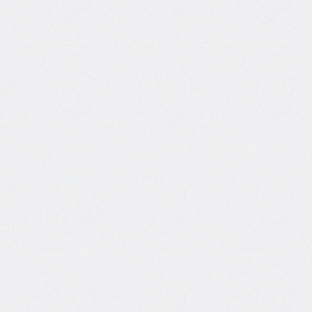
grid
grid-
area
grid-
auto-
columns
grid-
auto-
flow
grid-
auto-
rows
grid-
column
grid-
column-