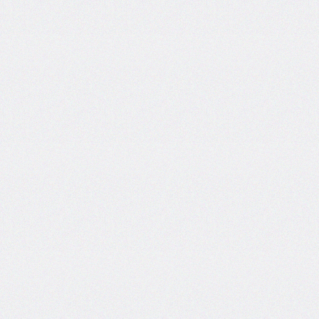
font-
size-
adjust
font-
stretch
font-
style
font-
variant
font-
variant-
caps
font-
weight
gap