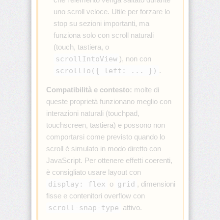
bottom-
right-
uno scroll veloce. Utile per forzare lo
radius
stop su sezioni importanti, ma
funziona solo con scroll naturali
border-
(touch, tastiera, o
bottom-
style
scrollIntoView
), non con
scrollTo({ left: ... })
.
border-
bottom-
Compatibilità e contesto:
molte di
width
queste proprietà funzionano meglio con
interazioni naturali (touchpad,
border-
touchscreen, tastiera) e possono non
collapse
comportarsi come previsto quando lo
scroll è simulato in modo diretto con
border-
color
JavaScript. Per ottenere effetti coerenti,
è consigliato usare layout con
border-
display: flex
o
grid
, dimensioni
end-
fisse e contenitori overflow con
end-
radius
scroll-snap-type
attivo.