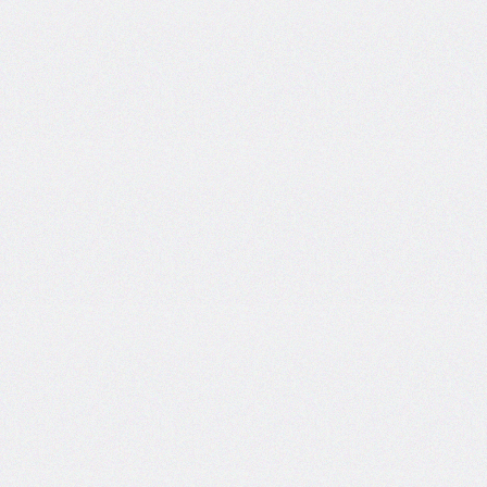
border-
spacing
border-
start-
end-
radius
border-
start-
start-
radius
border-
style
border-
top
border-
top-
color