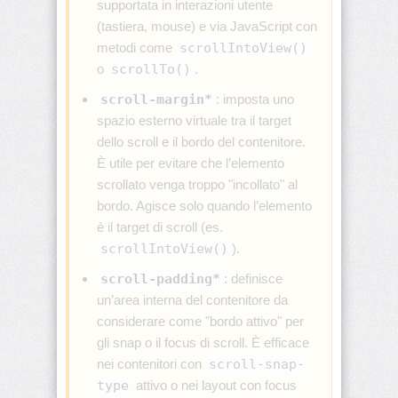
supportata in interazioni utente
(tastiera, mouse) e via JavaScript con
border-
block-
metodi come
scrollIntoView()
end-
o
scrollTo()
.
width
scroll-margin*
: imposta uno
border-
spazio esterno virtuale tra il target
block-
start
dello scroll e il bordo del contenitore.
È utile per evitare che l’elemento
border-
scrollato venga troppo "incollato" al
block-
bordo. Agisce solo quando l’elemento
start-
color
è il target di scroll (es.
scrollIntoView()
).
border-
scroll-padding*
: definisce
block-
start-
un’area interna del contenitore da
style
considerare come "bordo attivo" per
gli snap o il focus di scroll. È efficace
border-
nei contenitori con
scroll-snap-
block-
start-
type
attivo o nei layout con focus
width