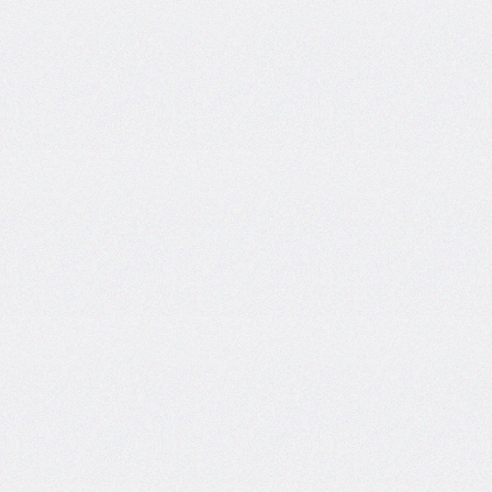
border-
top-
left-
radius
border-
top-
right-
radius
border-
top-
style
border-
top-
width
border-
width
bottom