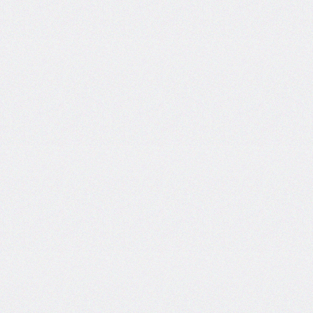
grid
grid-
area
grid-
auto-
columns
grid-
auto-
flow
grid-
auto-
rows
grid-
column
grid-
column-