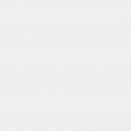
flex-
direction
flex-
flow
flex-
grow
flex-
shrink
flex-
wrap
float
@font-
face
font