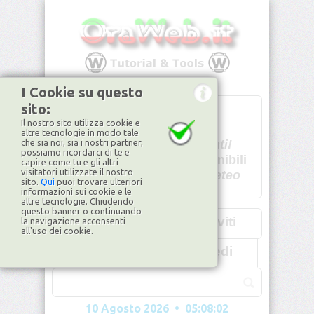
I Cookie su questo
sito:
T
- -
Il nostro sito utilizza cookie e
U - -
altre tecnologie in modo tale
che sia noi, sia i nostri partner,
Spiacenti!
possiamo ricordarci di te e
non disponibili
capire come tu e gli altri
visitatori utilizzate il nostro
Dati meteo
sito.
Qui
puoi trovare ulteriori
informazioni sui cookie e le
©2026
ilMeteo.it
altre tecnologie. Chiudendo
questo banner o continuando
Iscriviti
la navigazione acconsenti
all'uso dei cookie.
Accedi
10 Agosto 2026 • 05:08:04