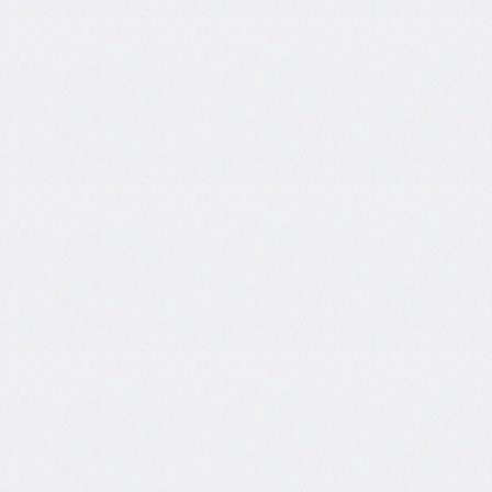
column-
span
column-
width
columns
@container
content
counter-
increment
counter-
reset
counter-
set