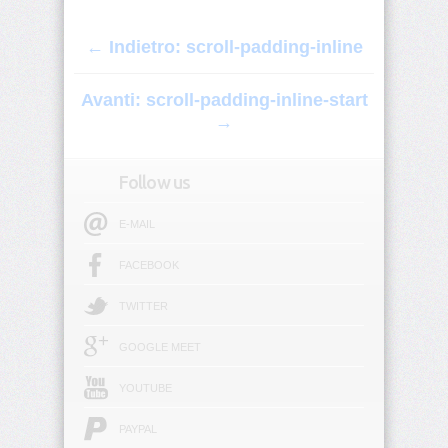
border-
← Indietro: scroll-padding-inline
image-
width
Avanti: scroll-padding-inline-start
border-
→
inline
Follow us
border-
inline-
color
E-MAIL
border-
FACEBOOK
inline-
end
TWITTER
border-
GOOGLE MEET
inline-
end-
color
YOUTUBE
PAYPAL
border-