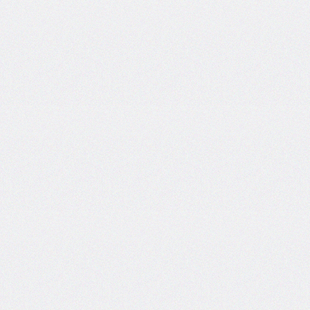
side
caret-
color
@charset
clear
clip
clip-
path
color
color-
scheme
column-
count