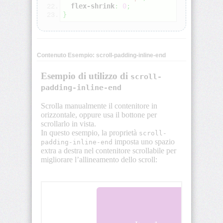
flex-shrink
:
0
;
animation-
}
iteration-
count
animation-
Contenuto Esempio: scroll-padding-inline-end
name
animation-
play-
state
animation-
timing-
function
aspect-
ratio
backdrop-
filter
backface-