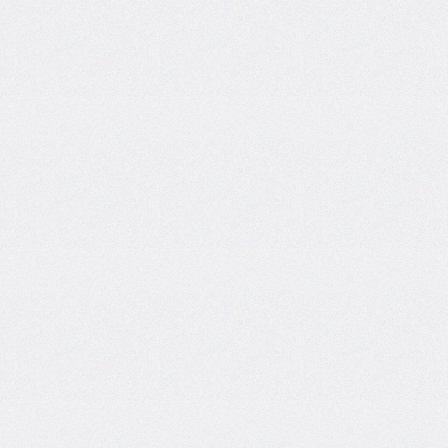
self
@keyframes
@layer
left
letter-
spacing
line-
height
list-
style
list-
style-
image