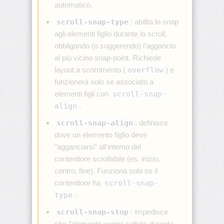
automatico.
border-
scroll-snap-type
: abilita lo snap
block-
agli elementi figlio durante lo scroll,
style
obbligando (o suggerendo) l’aggancio
al più vicino snap-point. Richiede
border-
block-
layout a scorrimento (
overflow
) e
width
funzionerà solo se associato a
elementi figli con
scroll-snap-
border-
align
.
bottom
scroll-snap-align
: definisce
border-
dove un elemento figlio deve
bottom-
"agganciarsi" all'interno del
color
contenitore scrollabile (es. inizio,
centro, fine). Funziona solo se il
border-
bottom-
contenitore ha
scroll-snap-
left-
type
.
radius
scroll-snap-stop
: impedisce
border-
che l’elemento venga saltato durante