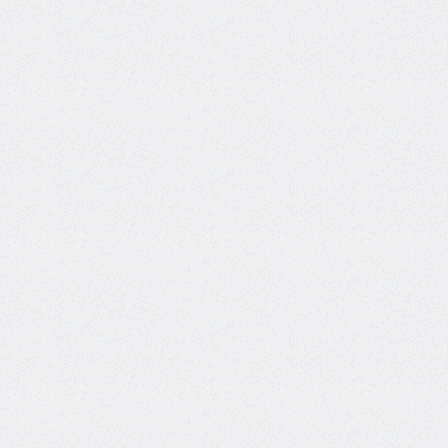
@import
initial-
letter
inline-
size
inset
inset-
block
inset-
block-
end
inset-
block-
start