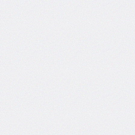
end
grid-
column-
start
grid-
row
grid-
row-
end
grid-
row-
start
grid-
template
grid-
template-