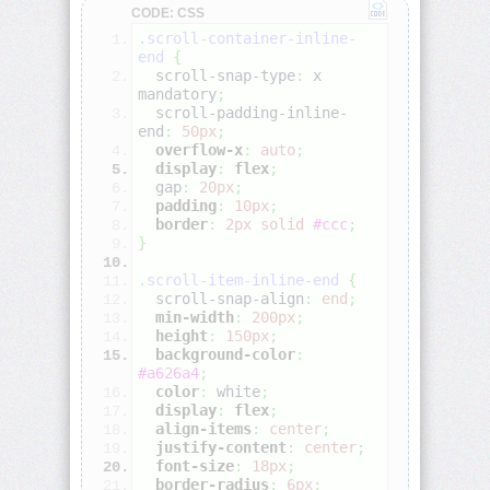
CODE: CSS
.scroll-container-inline-
align-
end
{
self
  scroll-snap-type
:
 x 
mandatory
;
  scroll-padding-inline-
all
end
:
50px
;
overflow-x
:
auto
;
display
:
flex
;
animation
  gap
:
20px
;
padding
:
10px
;
animation-
border
:
2px
solid
#ccc
;
delay
}
.scroll-item-inline-end
{
animation-
  scroll-snap-align
:
end
;
direction
min-width
:
200px
;
height
:
150px
;
background-color
:
animation-
#a626a4
;
duration
color
:
white
;
display
:
flex
;
animation-
align-items
:
center
;
fill-
justify-content
:
center
;
mode
font-size
:
18px
;
border-radius
:
6px
;