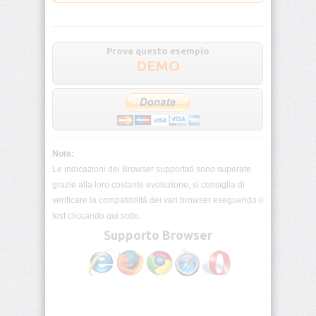
border-
end-
start-
radius
Prova questo esempio
DEMO
border-
image
border-
image-
outset
Note:
Le indicazioni dei Browser supportati sono superate
border-
grazie alla loro costante evoluzione, si consiglia di
image-
repeat
verificare la compatibilità dei vari browser eseguendo il
test cliccando qui sotto.
border-
Supporto Browser
image-
slice
border-
image-
source