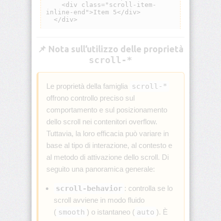
border
border-
block
📌 Nota sull’utilizzo delle proprietà
scroll-*
border-
block-
color
Le proprietà della famiglia
scroll-*
offrono controllo preciso sul
border-
comportamento e sul posizionamento
block-
end
dello scroll nei contenitori overflow.
Tuttavia, la loro efficacia può variare in
border-
base al tipo di interazione, al contesto e
block-
al metodo di attivazione dello scroll. Di
end-
color
seguito una panoramica generale:
scroll-behavior
: controlla se lo
border-
block-
scroll avviene in modo fluido
end-
(
smooth
) o istantaneo (
auto
). È
style