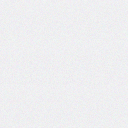
box-
decoration-
break
box-
shadow
box-
sizing
break-
after
break-
before
break-
inside
caption-