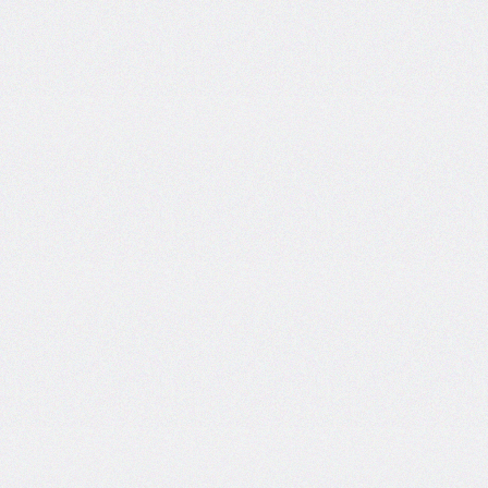
inset-
inline
inset-
inline-
end
inset-
inline-
start
isolation
justify-
content
justify-
items
justify-