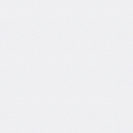
@counter-
style
cursor
direction
display
empty-
cells
filter
flex
flex-
basis