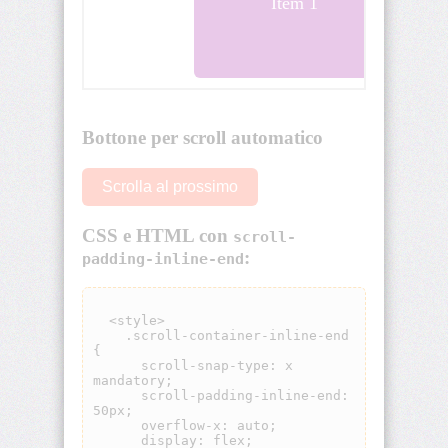
visibility
background
background-
attachment
background-
blend-
mode
background-
clip
background-
color
background-
image
background-