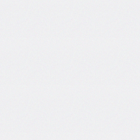
border-
left-
width
border-
radius
border-
right
border-
right-
color
border-
right-
style
border-
right-
width