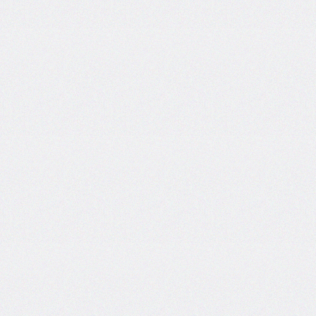
font-
family
font-
feature-
settings
font-
kerning
font-
palette
@font-
palette-
values
font-
size