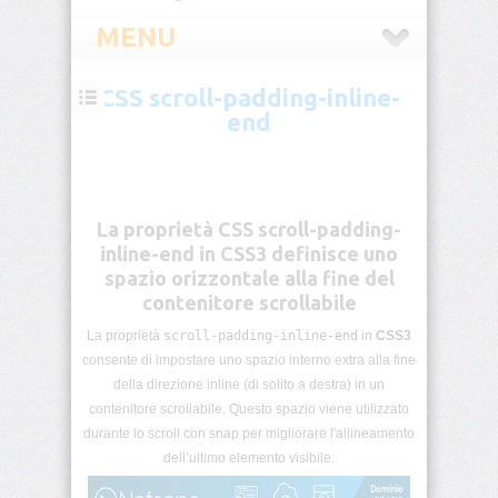
MENU
CSS scroll-padding-inline-
CSS
end
Introduzione
CSS
Selettori
La proprietà CSS scroll-padding-
CSS
inline-end in CSS3 definisce uno
spazio orizzontale alla fine del
Pseudo-
contenitore scrollabile
classi
CSS
La proprietà
scroll-padding-inline-end
in
CSS3
consente di impostare uno spazio interno extra alla fine
Pseudo-
della direzione inline (di solito a destra) in un
elementi
contenitore scrollabile. Questo spazio viene utilizzato
CSS
durante lo scroll con snap per migliorare l'allineamento
dell’ultimo elemento visibile.
Unità
di