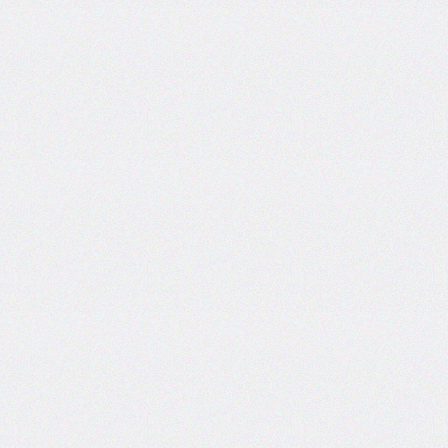
column-
fill
column-
gap
column-
rule
column-
rule-
color
column-
rule-
style
column-
rule-
width