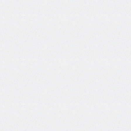
font-
size-
adjust
font-
stretch
font-
style
font-
variant
font-
variant-
caps
font-
weight
gap