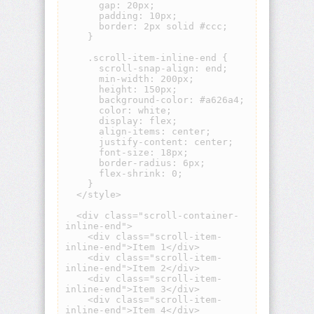
origin
background-
position
background-
position-
x
background-
position-
y
background-
repeat
background-
size
block-
size