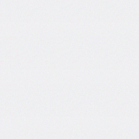
areas
grid-
template-
columns
grid-
template-
rows
hanging-
punctuation
height
hyphens
hyphenate-
character
image-
rendering