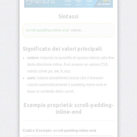
lunghezza
CSS
Sintassi
Funzioni
CSS
scroll-padding-inline-end
:
valore
;
Browser
CSS
Significato dei valori principali:
Test
valore:
imposta la quantità di spazio interno alla fine
CSS
della direzione inline. Può essere un valore CSS
/*
valido come
px
,
em
,
%
, ecc.
Commenti
*/
auto:
(valore predefinito) lascia che il browser
calcoli automaticamente il padding inline-end in
base al contesto dello scroll.
accent-
color
Esempio proprietà: scroll-padding-
inline-end
align-
content
Codice Esempio: scroll-padding-inline-end
align-
items