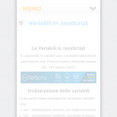
MENU
Variabili in JavaScript
JavaScript
Cos’è
JavaScript
Le Variabili in JavaScript
Funzionamento
nel
In JavaScript, le variabili sono contenitori utilizzati per
browser
memorizzare dati. Possono essere dichiarate usando
var
,
let
oppure
const
.
Il
primo
script
JavaScript
Dichiarazione delle variabili
Console
Le tre parole chiave principali per dichiarare variabili
e
sono:
strumenti
var
– dichiarazione classica, con scope di funzione
let
– dichiarazione moderna, con scope di blocco