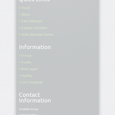
JS
Forum
Storage
Whois
(Local/Session)
CMS OWboard
E-liquid Calculator
JSON
Suite Generator Online
in
JavaScript
Information
Debugging
JS
Privacy
Cookie
Validazione
Note Legali
form
Hosting
Link Consigliati
JS
con
HTML/CSS
Contact
Information
Introduzione
AJAX
OraWeb Group
www.oraweb.it