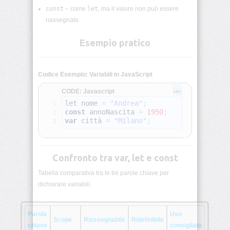
Variabili
const
– come
let
, ma il valore non può essere
JS
riassegnato
Tipi
Esempio pratico
di
dati
JS
Codice Esempio: Variabili in JavaScript
Operatori
JS
CODE: Javascript
let nome 
=
"Andrea"
;
const
 annoNascita 
=
1950
;
Condizioni
var
 città 
=
"Milano"
;
JS
Cicli
JS
Confronto tra var, let e const
Tabella comparativa tra le tre parole chiave per
Funzioni
dichiarare variabili.
base
JS
Parola
Uso
Parametri
Scope
Riassegnabile
Ridefinibile
chiave
consigliato
e