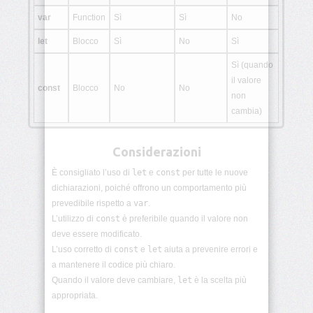
scope
var
Function
Sì
Sì
No
let
Arrow
Blocco
Sì
No
Sì
functions
Sì (quando
il valore
Callback
const
Blocco
No
No
non
e
Funzioni
cambia)
Anonime
Considerazioni
Closures
JS
È consigliato l’uso di
let
e
const
per tutte le nuove
dichiarazioni, poiché offrono un comportamento più
Oggetti
prevedibile rispetto a
var
.
JS
L’utilizzo di
const
è preferibile quando il valore non
deve essere modificato.
Array
L’uso corretto di
const
e
let
aiuta a prevenire errori e
e
metodi
a mantenere il codice più chiaro.
Quando il valore deve cambiare,
let
è la scelta più
Stringhe
appropriata.
JS