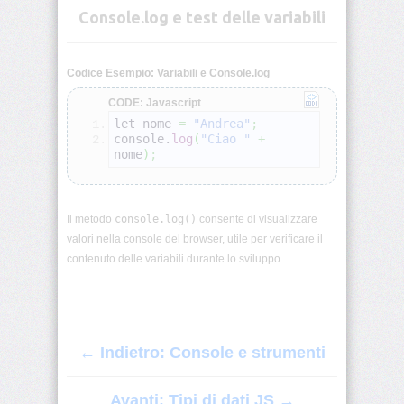
Console.log e test delle variabili
DOM:
introduzione
Codice Esempio: Variabili e Console.log
DOM:
CODE: Javascript
selezione
e
let nome 
=
"Andrea"
;
modifica
console.
log
(
"Ciao "
+
nome
)
;
Eventi
JS
Il metodo
console.log()
consente di visualizzare
JavaScript:
valori nella console del browser, utile per verificare il
this,
contenuto delle variabili durante lo sviluppo.
call,
apply,
bind
Classi
e
← Indietro: Console e strumenti
costruttori
Avanti: Tipi di dati JS →
Ereditarietà