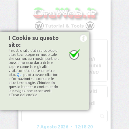
I Cookie su questo
sito:
T
- -
Il nostro sito utilizza cookie e
U - -
altre tecnologie in modo tale
che sia noi, sia i nostri partner,
Spiacenti!
possiamo ricordarci di te e
non disponibili
capire come tu e gli altri
visitatori utilizzate il nostro
Dati meteo
sito.
Qui
puoi trovare ulteriori
informazioni sui cookie e le
©2026
ilMeteo.it
altre tecnologie. Chiudendo
questo banner o continuando
Iscriviti
la navigazione acconsenti
all'uso dei cookie.
Accedi
7 Agosto 2026 • 12:18:20