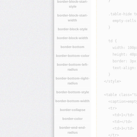
    }

border-block-start-
style
    .table-hide td
border-block-start-
width
      empty-cells:
    }

border-block-style
border-block-width
    td {

border-bottom
      width: 100px
      height: 40px
border-bottom-color
      border: 3px 
border-bottom-left-
      text-align: 
radius
    }

border-bottom-right-
  </style>

radius
border-bottom-style
  <table class="ta
border-bottom-width
    <caption>empt
    <tr>

border-collapse
      <td>1</td>

border-color
      <td></td>

border-end-end-
      <td>3</td>

radius
    </tr>
