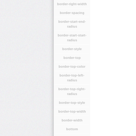
border-right-width
border-spacing
border-start-end-
radius
border-start-start-
radius
border-style
border-top
border-top-color
border-top-left-
radius
border-top-right-
radius
border-top-style
border-top-width
border-width
bottom