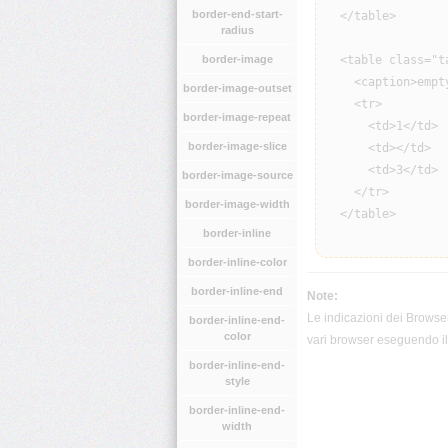
border-end-start-
  </table>

radius
border-image
  <table class="ta
    <caption>empt
border-image-outset
    <tr>

border-image-repeat
      <td>1</td>

border-image-slice
      <td></td>

      <td>3</td>

border-image-source
    </tr>

border-image-width
  </table>

border-inline
border-inline-color
border-inline-end
Note:
Le indicazioni dei Browser
border-inline-end-
color
vari browser eseguendo il 
border-inline-end-
style
border-inline-end-
width