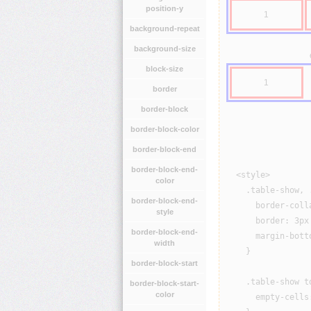
position-y
1
background-repeat
background-size
block-size
1
border
border-block
border-block-color
border-block-end
border-block-end-
  <style>

color
    .table-show, .
border-block-end-
      border-colla
style
      border: 3px 
border-block-end-
      margin-botto
width
    }

border-block-start
    .table-show td
border-block-start-
color
      empty-cells: