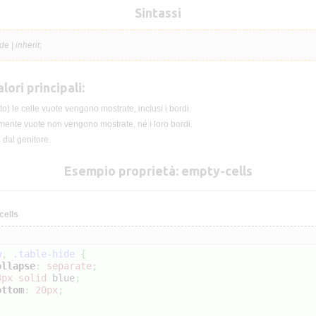
Sintassi
de | inherit
;
lori principali:
to) le celle vuote vengono mostrate, inclusi i bordi.
mente vuote non vengono mostrate, né i loro bordi.
e dal genitore.
Esempio proprietà: empty-cells
cells
w
,
.table-hide
{
ollapse
:
separate
;
3px
solid
blue
;
ottom
:
20px
;