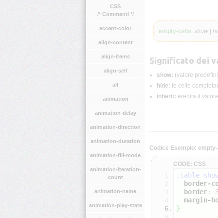
CSS
/* Commenti */
accent-color
empty-cells
:
show | hi
align-content
align-items
Significato dei va
align-self
show:
(valore predefini
all
hide:
le celle completa
inherit:
eredita il valor
animation
animation-delay
animation-direction
animation-duration
Codice Esempio: empty-
animation-fill-mode
CODE: CSS
animation-iteration-
.table-sho
count
border-c
border
:
animation-name
margin-b
animation-play-state
}