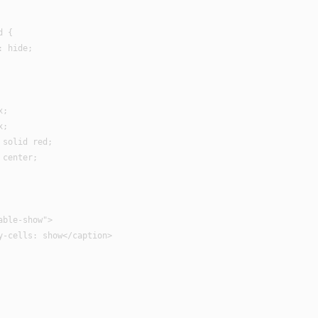
 {

 hide;

;

;

solid red;

center;

ble-show">

y-cells: show</caption>
