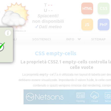
T
- -
U - -
Spiacenti!
non disponibili
Dati meteo
©2026
ilMeteo.it
TE LEGALI
SOSTIENICI
INFO
SITEMAP
CSS empty-cells
La proprietà CSS2.1 empty-cells controlla la 
celle vuote
La proprietà
empty-cells
è utilizzata nei layout di tabella per de
debbano essere visualizzate. Impostando il valore
hide
, le celle c
contenuto o spazi) vengono rimosse dal rendering, compres