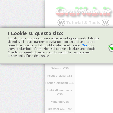
I Cookie su questo sito:
Il nostro sito utilizza cookie e altre tecnologie in modo tale che
HOME
FORUM
NO
sia noi, sia i nostri partner, possiamo ricordarci di te e capire
come tu e gli altri visitatori utilizzate il nostro sito.
Qui
puoi
trovare ulteriori informazioni sui cookie e le altre tecnologie.
Chiudendo questo banner o continuando la navigazione
CSS
acconsenti all'uso dei cookie.
Introduzione CSS
Selettori CSS
Pseudo-classi CSS
Pseudo-elementi CSS
Unità di lunghezza
CSS
Funzioni CSS
Browser CSS Test