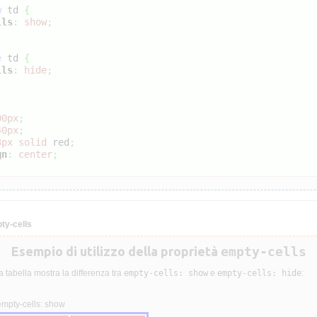
w
 td 
{
lls
:
show
;
e
 td 
{
lls
:
hide
;
00px
;
40px
;
3px
solid
red
;
gn
:
center
;
ty-cells
Esempio di utilizzo della proprietà
empty-cells
 tabella mostra la differenza tra
empty-cells: show
e
empty-cells: hide
:
empty-cells: show