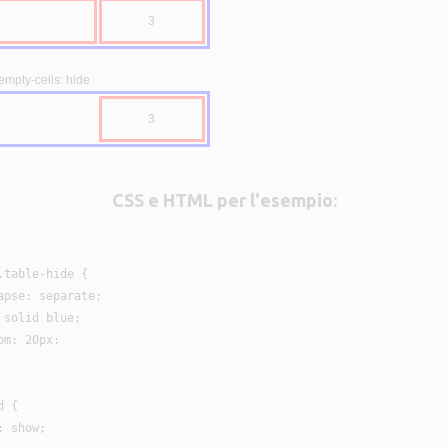
3
empty-cells: hide
3
CSS e HTML per l'esempio:
table-hide {

pse: separate;

solid blue;

m: 20px;

 {

 show;
