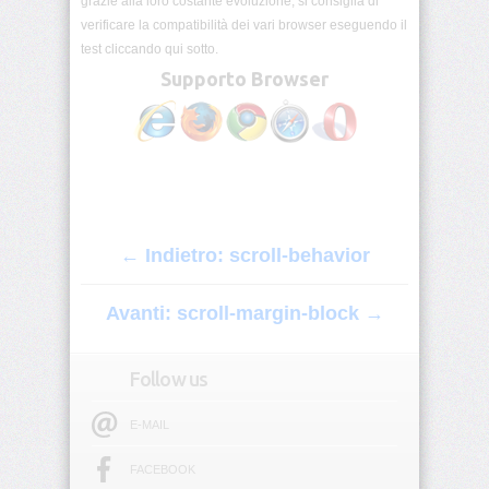
grazie alla loro costante evoluzione, si consiglia di
inline-
end-
verificare la compatibilità dei vari browser eseguendo il
style
test cliccando qui sotto.
Supporto Browser
border-
inline-
end-
width
border-
inline-
start
← Indietro: scroll-behavior
border-
inline-
Avanti: scroll-margin-block →
start-
color
Follow us
border-
inline-
start-
E-MAIL
style
FACEBOOK
border-