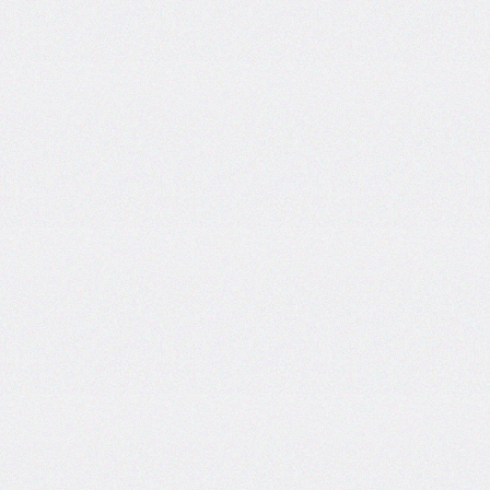
grid
grid-
area
grid-
auto-
columns
grid-
auto-
flow
grid-
auto-
rows
grid-
column
grid-
column-