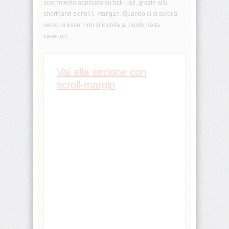
scorrimento applicato su tutti i lati, grazie alla
animation-
shorthand
scroll-margin
. Quando ci si scrolla
iteration-
verso di esso, non si incolla al bordo della
count
viewport.
animation-
name
Vai alla sezione con
scroll-margin
animation-
play-
state
animation-
timing-
function
aspect-
ratio
backdrop-
filter
backface-