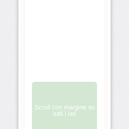
origin
background-
position
background-
position-
x
background-
position-
y
background-
repeat
background-
size
Scroll con margine su
tutti i lati
block-
size