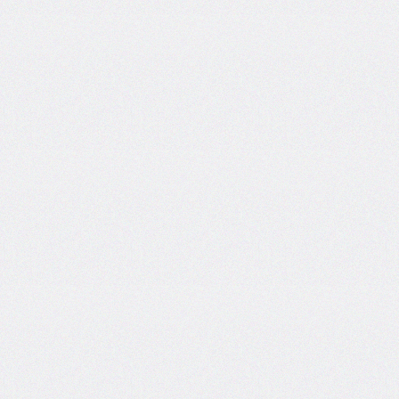
column-
span
column-
width
columns
@container
content
counter-
increment
counter-
reset
counter-
set