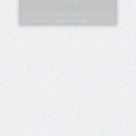
IP: 216.73.216.196
border-
spacing
Visite: 866.105 | Pagina creata in 0.104 secondi
Ha richiesto: 7 Query | Memoria Usata: 356.16 KiB
border-
start-
end-
radius
border-
start-
start-
radius
border-
style
border-
top
border-
top-
color