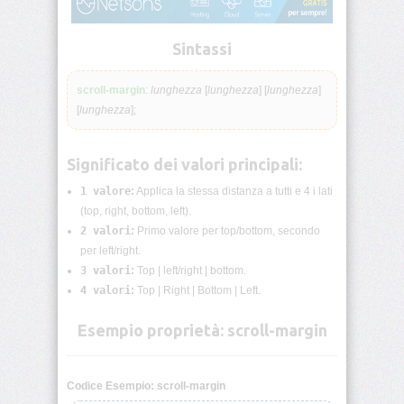
lunghezza
CSS
Sintassi
Funzioni
CSS
scroll-margin
:
lunghezza
[
lunghezza
] [
lunghezza
]
[
lunghezza
];
Browser
CSS
Test
Significato dei valori principali:
CSS
1 valore
:
Applica la stessa distanza a tutti e 4 i lati
/*
(top, right, bottom, left).
Commenti
*/
2 valori
:
Primo valore per top/bottom, secondo
per left/right.
3 valori
:
Top | left/right | bottom.
accent-
color
4 valori
:
Top | Right | Bottom | Left.
Esempio proprietà: scroll-margin
align-
content
align-
Codice Esempio: scroll-margin
items