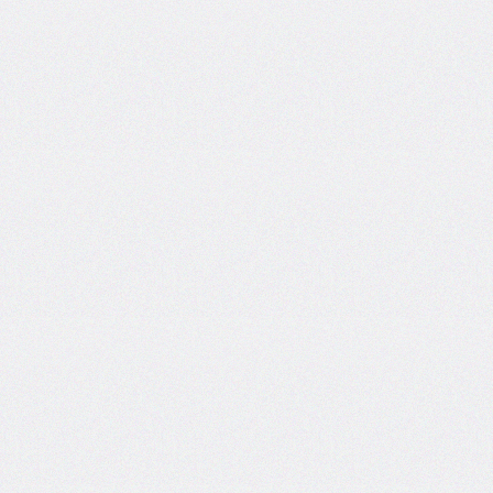
border-
top-
left-
radius
border-
top-
right-
radius
border-
top-
style
border-
top-
width
border-
width
bottom