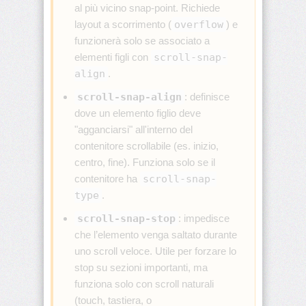
al più vicino snap-point. Richiede
border-
end-
layout a scorrimento (
overflow
) e
start-
funzionerà solo se associato a
radius
elementi figli con
scroll-snap-
align
.
border-
image
scroll-snap-align
: definisce
dove un elemento figlio deve
border-
image-
"agganciarsi" all'interno del
outset
contenitore scrollabile (es. inizio,
centro, fine). Funziona solo se il
border-
contenitore ha
scroll-snap-
image-
repeat
type
.
scroll-snap-stop
: impedisce
border-
che l’elemento venga saltato durante
image-
slice
uno scroll veloce. Utile per forzare lo
stop su sezioni importanti, ma
border-
funziona solo con scroll naturali
image-
(touch, tastiera, o
source