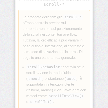
scroll-*
border-
block-
Le proprietà della famiglia
scroll-*
style
offrono controllo preciso sul
comportamento e sul posizionamento
border-
block-
dello scroll nei contenitori overflow.
width
Tuttavia, la loro efficacia può variare in
base al tipo di interazione, al contesto e
border-
al metodo di attivazione dello scroll. Di
bottom
seguito una panoramica generale:
border-
scroll-behavior
: controlla se lo
bottom-
color
scroll avviene in modo fluido
(
smooth
) o istantaneo (
auto
). È
border-
supportata in interazioni utente
bottom-
(tastiera, mouse) e via JavaScript con
left-
radius
metodi come
scrollIntoView()
o
scrollTo()
.
border-