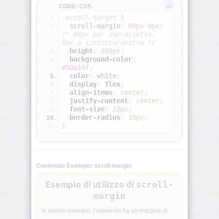
CODE: CSS
.scroll-target
{
align-
  scroll-margin
:
80px
0px
;
self
/* 80px per sopra/sotto, 
0px a sinistra/destra */
height
:
200px
;
all
background-color
:
#50a14f
;
color
:
white
;
animation
display
:
flex
;
align-items
:
center
;
animation-
justify-content
:
center
;
delay
font-size
:
22px
;
border-radius
:
10px
;
}
animation-
direction
animation-
Contenuto Esempio: scroll-margin
duration
Esempio di utilizzo di
scroll-
animation-
margin
fill-
mode
In questo esempio, l’elemento ha un margine di