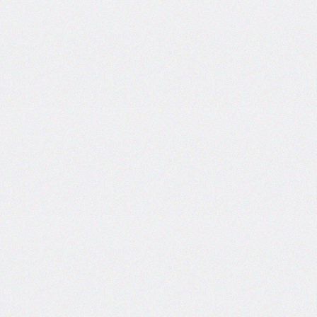
side
caret-
color
@charset
clear
clip
clip-
path
color
color-
scheme
column-
count