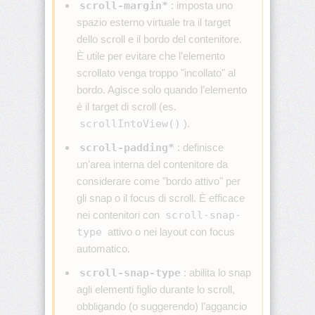
bottom-
scroll-margin*
: imposta uno
right-
spazio esterno virtuale tra il target
radius
dello scroll e il bordo del contenitore.
È utile per evitare che l’elemento
border-
bottom-
scrollato venga troppo "incollato" al
style
bordo. Agisce solo quando l’elemento
è il target di scroll (es.
border-
scrollIntoView()
).
bottom-
width
scroll-padding*
: definisce
un’area interna del contenitore da
border-
considerare come "bordo attivo" per
collapse
gli snap o il focus di scroll. È efficace
border-
nei contenitori con
scroll-snap-
color
type
attivo o nei layout con focus
automatico.
border-
end-
scroll-snap-type
: abilita lo snap
end-
agli elementi figlio durante lo scroll,
radius
obbligando (o suggerendo) l’aggancio