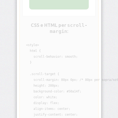
border
border-
block
CSS e HTML per
scroll-
margin
:
border-
block-
color
  <style>

    html {

border-
      scroll-behavior: smooth;

block-
    }

end
    .scroll-target {

border-
      scroll-margin: 80px 0px; /* 80px per sopra/sot
block-
end-
      height: 200px;

color
      background-color: #50a14f;

      color: white;

border-
      display: flex;

block-
      align-items: center;

end-
style
      justify-content: center;
