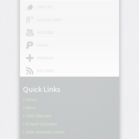
inline-
TWITTER
start-
width
GOOGLE MEET
border-
YOUTUBE
inline-
style
PAYPAL
border-
inline-
PREMIUM
width
RSS-FEED
border-
left
Quick Links
border-
Forum
left-
color
Whois
CMS OWboard
border-
E-liquid Calculator
left-
style
Suite Generator Online