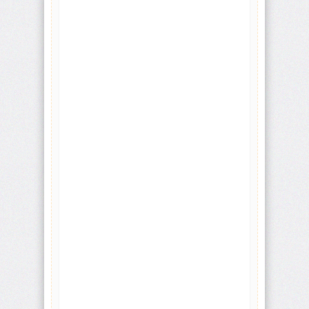
visibility
background
background-
attachment
background-
blend-
mode
background-
clip
background-
color
background-
image
background-