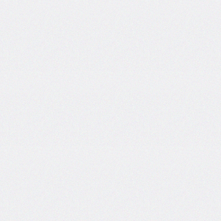
box-
decoration-
break
box-
shadow
box-
sizing
break-
after
break-
before
break-
inside
caption-