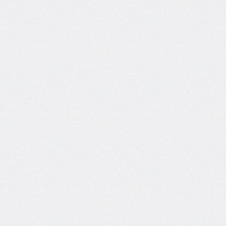
inset-
inline
inset-
inline-
end
inset-
inline-
start
isolation
justify-
content
justify-
items
justify-