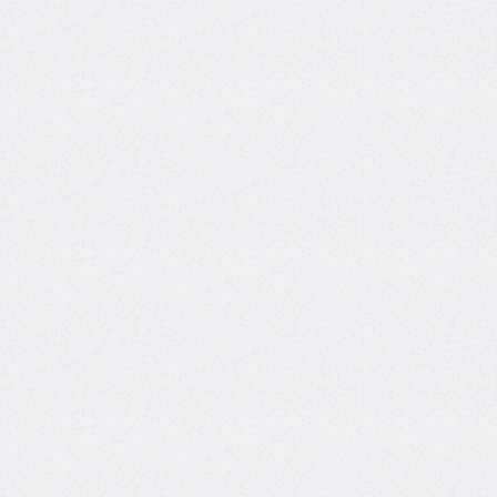
areas
grid-
template-
columns
grid-
template-
rows
hanging-
punctuation
height
hyphens
hyphenate-
character
image-
rendering