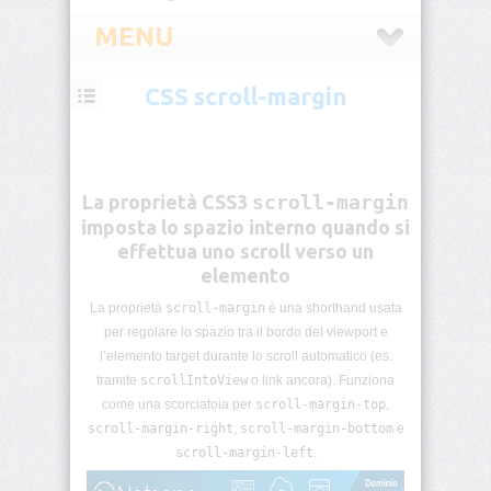
MENU
CSS scroll-margin
CSS
Introduzione
CSS
La proprietà CSS3
scroll-margin
Selettori
imposta lo spazio interno quando si
CSS
effettua uno scroll verso un
elemento
Pseudo-
classi
La proprietà
scroll-margin
è una shorthand usata
CSS
per regolare lo spazio tra il bordo del viewport e
l’elemento target durante lo scroll automatico (es.
Pseudo-
tramite
scrollIntoView
o link ancora). Funziona
elementi
come una scorciatoia per
scroll-margin-top
,
CSS
scroll-margin-right
,
scroll-margin-bottom
e
scroll-margin-left
.
Unità
di