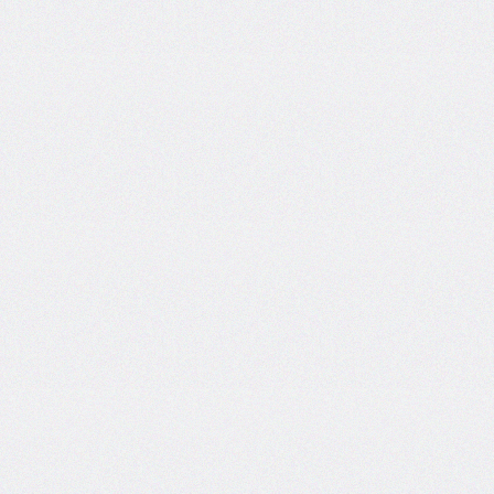
font-
size-
adjust
font-
stretch
font-
style
font-
variant
font-
variant-
caps
font-
weight
gap