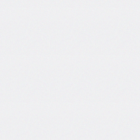
@counter-
style
cursor
direction
display
empty-
cells
filter
flex
flex-
basis