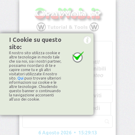
I Cookie su questo
sito:
T
- -
Il nostro sito utilizza cookie e
U - -
altre tecnologie in modo tale
che sia noi, sia i nostri partner,
Spiacenti!
possiamo ricordarci di te e
non disponibili
capire come tu e gli altri
visitatori utilizzate il nostro
Dati meteo
sito.
Qui
puoi trovare ulteriori
informazioni sui cookie e le
©2026
ilMeteo.it
altre tecnologie. Chiudendo
questo banner o continuando
Iscriviti
la navigazione acconsenti
all'uso dei cookie.
Accedi
6 Agosto 2026 • 15:29:16