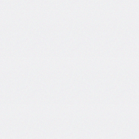
flex-
direction
flex-
flow
flex-
grow
flex-
shrink
flex-
wrap
float
@font-
face
font