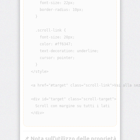
      font-size: 22px;

border-
      border-radius: 10px;

block-
    }

end-
width
    .scroll-link {

      font-size: 20px;

border-
block-
      color: #ff6347;

start
      text-decoration: underline;

      cursor: pointer;

border-
    }

block-
  </style>

start-
color
  <a href="#target" class="scroll-link">Vai alla sez
border-
block-
  <div id="target" class="scroll-target">

start-
    Scroll con margine su tutti i lati

style
  </div>

border-
block-
start-
📌 Nota sull’utilizzo delle proprietà
width