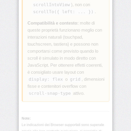
scrollIntoView
), non con
scrollTo({ left: ... })
.
border-
image-
width
Compatibilità e contesto:
molte di
queste proprietà funzionano meglio con
border-
interazioni naturali (touchpad,
inline
touchscreen, tastiera) e possono non
comportarsi come previsto quando lo
border-
scroll è simulato in modo diretto con
inline-
color
JavaScript. Per ottenere effetti coerenti,
è consigliato usare layout con
border-
display: flex
o
grid
, dimensioni
inline-
end
fisse e contenitori overflow con
scroll-snap-type
attivo.
border-
inline-
end-
color
Note:
Le indicazioni dei Browser supportati sono superate
border-