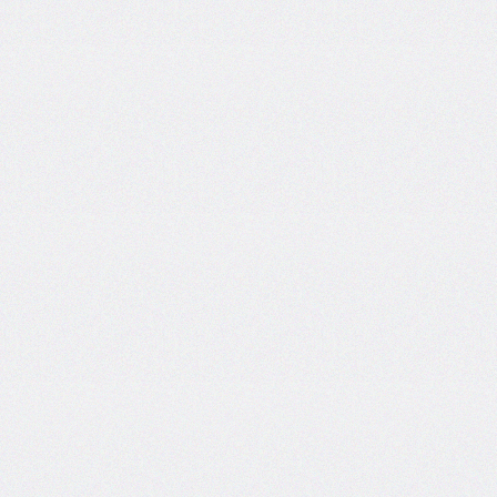
font-
family
font-
feature-
settings
font-
kerning
font-
palette
@font-
palette-
values
font-
size