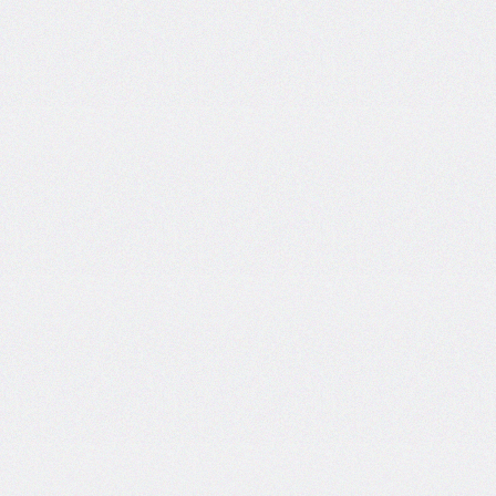
self
@keyframes
@layer
left
letter-
spacing
line-
height
list-
style
list-
style-
image