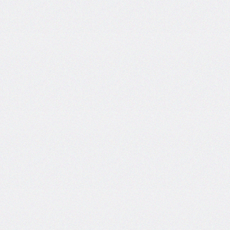
end
grid-
column-
start
grid-
row
grid-
row-
end
grid-
row-
start
grid-
template
grid-
template-