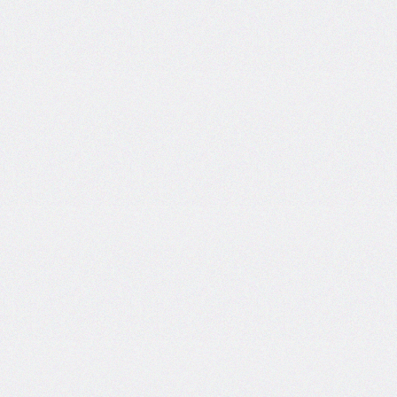
@import
initial-
letter
inline-
size
inset
inset-
block
inset-
block-
end
inset-
block-
start