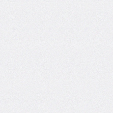
column-
fill
column-
gap
column-
rule
column-
rule-
color
column-
rule-
style
column-
rule-
width