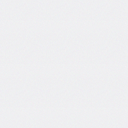
PHP:
Struttura
MVC
PHP:
Tabella
funzioni
stringhe
Home
HTML
CSS
JavaScript
Generatori
Varie
&