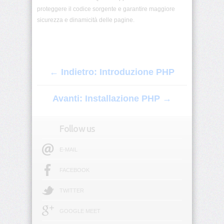
Array
proteggere il codice sorgente e garantire maggiore
multidimensionali
sicurezza e dinamicità delle pagine.
PHP:
Funzioni
per
array
← Indietro: Introduzione PHP
PHP:
Stringhe
Avanti: Installazione PHP →
PHP:
Input
Follow us
utente
($_GET
e
E-MAIL
$_POST)
FACEBOOK
PHP:
Validazione
TWITTER
dati
GOOGLE MEET
PHP: