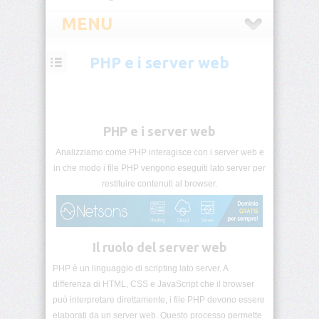
MENU
PHP e i server web
PHP
Introduzione
PHP
PHP e i server web
PHP
e
Analizziamo come PHP interagisce con i server web e
i
in che modo i file PHP vengono eseguiti lato server per
server
restituire contenuti al browser.
web
Installazione
PHP
Il ruolo del server web
Il
PHP è un linguaggio di scripting lato server. A
primo
differenza di HTML, CSS e JavaScript che il browser
script
PHP
può interpretare direttamente, i file PHP devono essere
elaborati da un server web. Questo processo permette