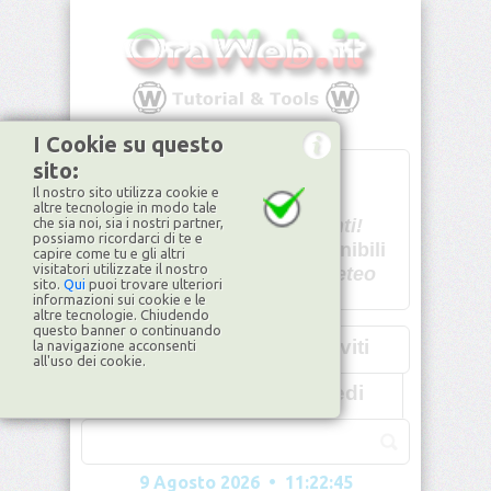
I Cookie su questo
sito:
T
- -
Il nostro sito utilizza cookie e
U - -
altre tecnologie in modo tale
che sia noi, sia i nostri partner,
Spiacenti!
possiamo ricordarci di te e
non disponibili
capire come tu e gli altri
visitatori utilizzate il nostro
Dati meteo
sito.
Qui
puoi trovare ulteriori
informazioni sui cookie e le
©2026
ilMeteo.it
altre tecnologie. Chiudendo
questo banner o continuando
Iscriviti
la navigazione acconsenti
all'uso dei cookie.
Accedi
9 Agosto 2026 • 11:22:46