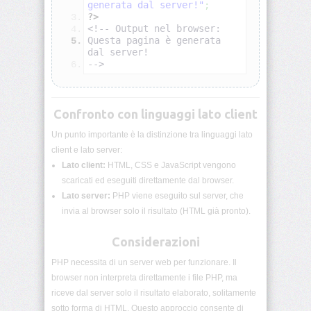
generata dal server!"
;
PHP:
?>
Condizioni
<!-- Output nel browser:
Questa pagina è generata 
dal server!
PHP:
Cicli
-->
PHP:
Scope
Confronto con linguaggi lato client
variabili
Un punto importante è la distinzione tra linguaggi lato
client e lato server:
PHP:
Funzioni
Lato client:
HTML, CSS e JavaScript vengono
scaricati ed eseguiti direttamente dal browser.
PHP:
Lato server:
PHP viene eseguito sul server, che
Array
invia al browser solo il risultato (HTML già pronto).
indicizzati
Considerazioni
PHP:
Array
PHP necessita di un server web per funzionare. Il
associativi
browser non interpreta direttamente i file PHP, ma
riceve dal server solo il risultato elaborato, solitamente
PHP:
sotto forma di HTML. Questo approccio consente di