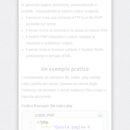
di generare pagine dinamiche, personalizzate e
Sintassi
base
protette, nascondendo al client il codice sorgente.
di
Il browser invia una richiesta HTTP a un file PHP
PHP
presente sul server.
Il server riceve la richiesta e la passa al motore PHP.
PHP:
Il motore PHP interpreta il codice, esegue le
Commenti
istruzioni e costruisce l’output.
Il server invia al browser soltanto il risultato finale,
PHP:
Variabili
solitamente in formato HTML.
Un esempio pratico
PHP:
Tipi
Consideriamo un semplice file
index.php
salvato
di
dati
nella cartella del server. Quando un utente digita
l’indirizzo nel browser, il server elabora il file e invia la
risposta già pronta.
PHP:
Costanti
Codice Esempio: file index.php
PHP:
CODE: PHP
Operatori
<?php
echo
"Questa pagina è 