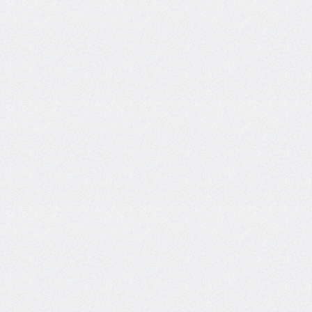
box-
decoration-
break
box-
shadow
box-
sizing
break-
after
break-
before
break-
inside
caption-