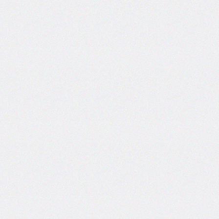
self
@keyframes
@layer
left
letter-
spacing
line-
height
list-
style
list-
style-
image