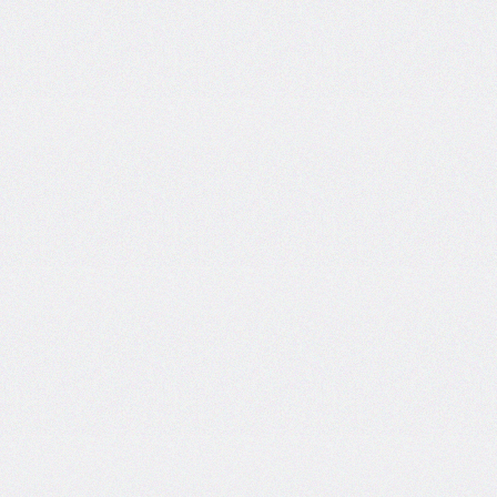
border-
end-
start-
radius
border-
image
border-
image-
outset
border-
image-
repeat
border-
image-
slice
border-
image-
source