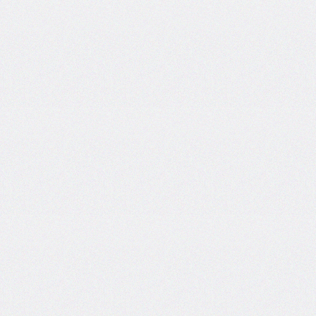
side
caret-
color
@charset
clear
clip
clip-
path
color
color-
scheme
column-
count