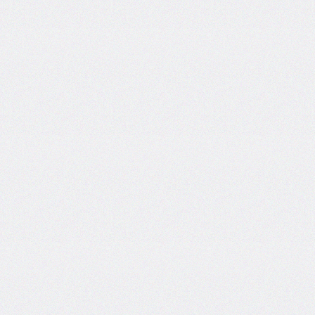
font-
family
font-
feature-
settings
font-
kerning
font-
palette
@font-
palette-
values
font-
size