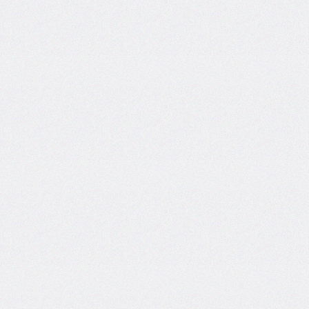
bottom-
right-
radius
border-
bottom-
style
border-
bottom-
width
border-
collapse
border-
color
border-
end-
end-
radius