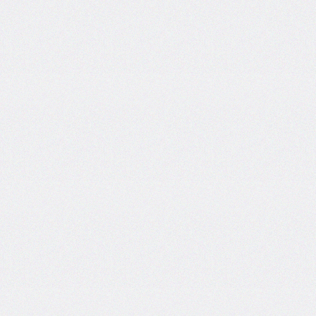
inline-
end-
style
border-
inline-
end-
width
border-
inline-
start
border-
inline-
start-
color
border-
inline-
start-
style
border-