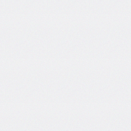
font-
size-
adjust
font-
stretch
font-
style
font-
variant
font-
variant-
caps
font-
weight
gap