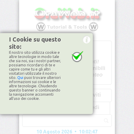
I Cookie su questo
sito:
T
- -
Il nostro sito utilizza cookie e
U - -
altre tecnologie in modo tale
che sia noi, sia i nostri partner,
Spiacenti!
possiamo ricordarci di te e
non disponibili
capire come tu e gli altri
visitatori utilizzate il nostro
Dati meteo
sito.
Qui
puoi trovare ulteriori
informazioni sui cookie e le
©2026
ilMeteo.it
altre tecnologie. Chiudendo
questo banner o continuando
Iscriviti
la navigazione acconsenti
all'uso dei cookie.
Accedi
10 Agosto 2026 • 10:02:50