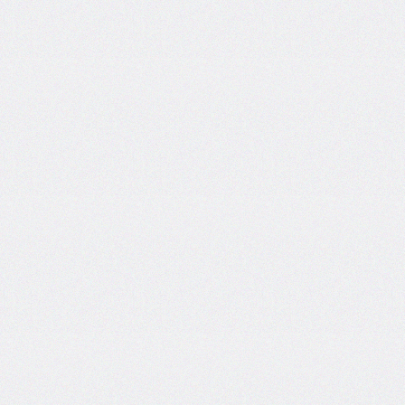
end
grid-
column-
start
grid-
row
grid-
row-
end
grid-
row-
start
grid-
template
grid-
template-