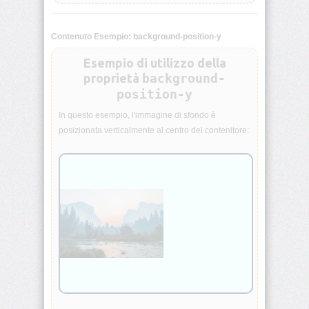
animation-
iteration-
Contenuto Esempio: background-position-y
count
Esempio di utilizzo della
animation-
proprietà
background-
name
position-y
animation-
In questo esempio, l'immagine di sfondo è
play-
posizionata verticalmente al centro del contenitore:
state
animation-
timing-
function
aspect-
ratio
backdrop-
filter
backface-