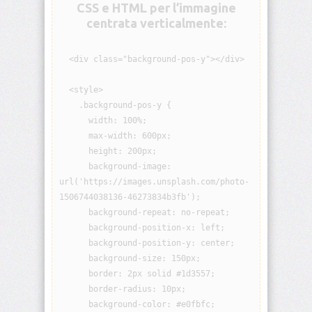
CSS e HTML per l’immagine
visibility
centrata verticalmente:
background
  <div class="background-pos-y"></div>

background-
attachment
  <style>

    .background-pos-y {

      width: 100%;

background-
blend-
      max-width: 600px;

mode
      height: 200px;

      background-image: 
background-
url('https://images.unsplash.com/photo-
clip
1506744038136-46273834b3fb');

      background-repeat: no-repeat;

background-
      background-position-x: left;

color
      background-position-y: center;

      background-size: 150px;

background-
      border: 2px solid #1d3557;

image
      border-radius: 10px;

      background-color: #e0fbfc;

background-