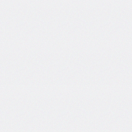
border-
top-
left-
radius
border-
top-
right-
radius
border-
top-
style
border-
top-
width
border-
width
bottom