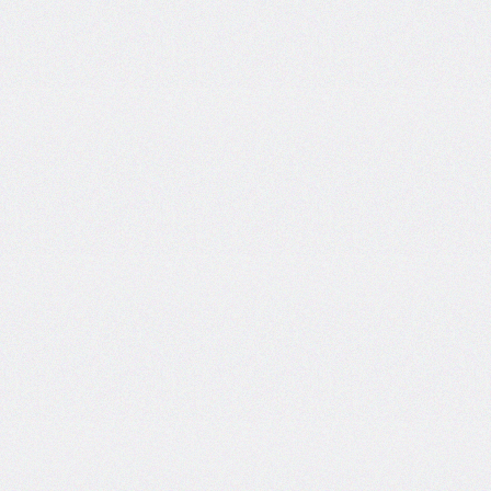
@import
initial-
letter
inline-
size
inset
inset-
block
inset-
block-
end
inset-
block-
start