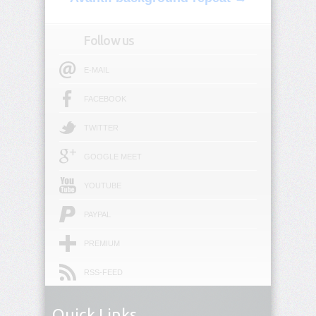
border
Follow us
border-
block
E-MAIL
border-
FACEBOOK
block-
color
TWITTER
border-
GOOGLE MEET
block-
end
YOUTUBE
border-
block-
PAYPAL
end-
color
PREMIUM
border-
RSS-FEED
block-
end-
style
Quick Links