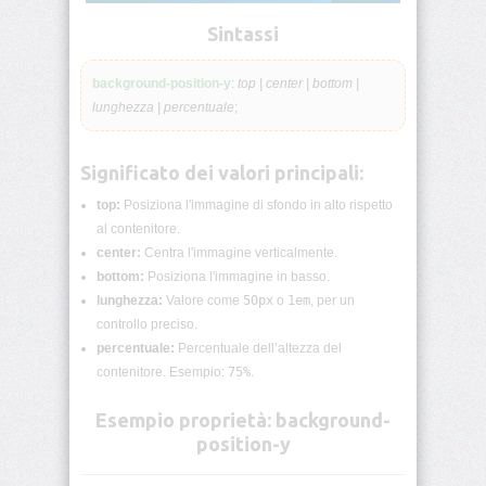
lunghezza
CSS
Sintassi
Funzioni
background-position-y
:
top | center | bottom |
CSS
lunghezza | percentuale
;
Browser
CSS
Significato dei valori principali:
Test
top:
Posiziona l'immagine di sfondo in alto rispetto
CSS
al contenitore.
/*
center:
Centra l'immagine verticalmente.
Commenti
*/
bottom:
Posiziona l'immagine in basso.
lunghezza:
Valore come
50px
o
1em
, per un
controllo preciso.
accent-
color
percentuale:
Percentuale dell’altezza del
contenitore. Esempio:
75%
.
align-
content
Esempio proprietà: background-
position-y
align-
items