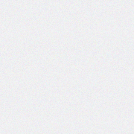
inset-
inline
inset-
inline-
end
inset-
inline-
start
isolation
justify-
content
justify-
items
justify-