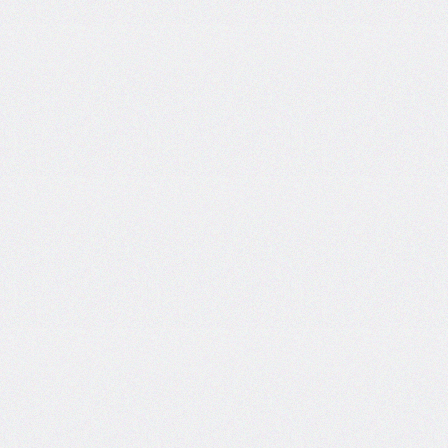
@counter-
style
cursor
direction
display
empty-
cells
filter
flex
flex-
basis