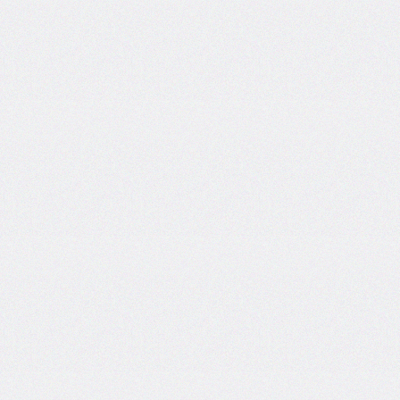
inline-
start-
width
border-
inline-
style
border-
inline-
width
border-
left
border-
left-
color
border-
left-
style