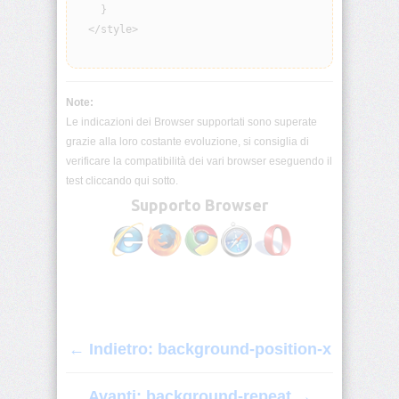
origin
    }

  </style>

background-
position
Note:
background-
position-
Le indicazioni dei Browser supportati sono superate
x
grazie alla loro costante evoluzione, si consiglia di
verificare la compatibilità dei vari browser eseguendo il
background-
test cliccando qui sotto.
position-
Supporto Browser
y
background-
repeat
background-
size
← Indietro: background-position-x
block-
size
Avanti: background-repeat →