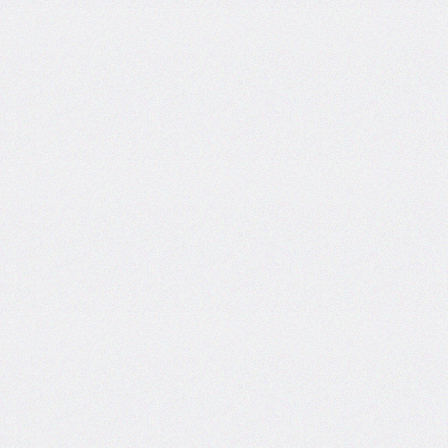
column-
fill
column-
gap
column-
rule
column-
rule-
color
column-
rule-
style
column-
rule-
width