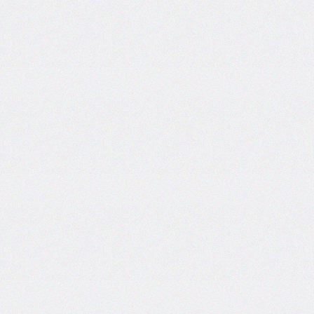
border-
image-
width
border-
inline
border-
inline-
color
border-
inline-
end
border-
inline-
end-
color
border-