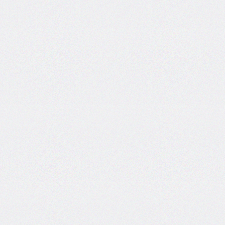
grid
grid-
area
grid-
auto-
columns
grid-
auto-
flow
grid-
auto-
rows
grid-
column
grid-
column-