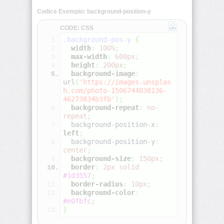
Codice Esempio: background-position-y
align-
CODE: CSS
self
.background-pos-y
{
width
:
100%
;
all
max-width
:
600px
;
height
:
200px
;
background-image
:
animation
url
(
'https://images.unsplas
h.com/photo-1506744038136-
46273834b3fb'
)
;
animation-
background-repeat
:
no-
delay
repeat
;
  background-position-x
:
animation-
left
;
direction
  background-position-y
:
center
;
background-size
:
150px
;
animation-
border
:
2px
solid
duration
#1d3557
;
border-radius
:
10px
;
background-color
:
animation-
#e0fbfc
;
fill-
}
mode