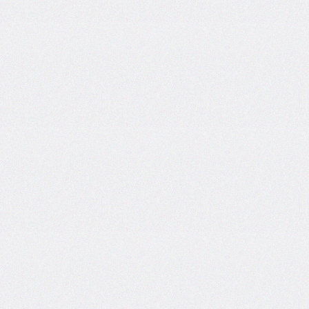
flex-
direction
flex-
flow
flex-
grow
flex-
shrink
flex-
wrap
float
@font-
face
font