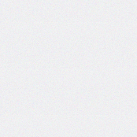
areas
grid-
template-
columns
grid-
template-
rows
hanging-
punctuation
height
hyphens
hyphenate-
character
image-
rendering