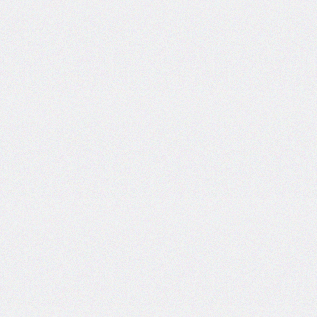
border-
spacing
border-
start-
end-
radius
border-
start-
start-
radius
border-
style
border-
top
border-
top-
color