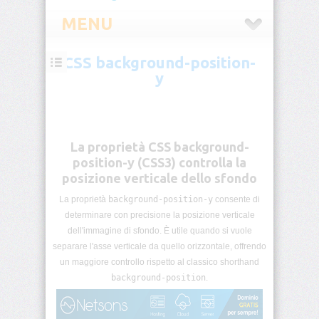
MENU
CSS background-position-
CSS
y
Introduzione
CSS
Selettori
La proprietà CSS background-
CSS
position-y (CSS3) controlla la
posizione verticale dello sfondo
Pseudo-
classi
La proprietà
background-position-y
consente di
CSS
determinare con precisione la posizione verticale
dell'immagine di sfondo. È utile quando si vuole
Pseudo-
separare l'asse verticale da quello orizzontale, offrendo
elementi
un maggiore controllo rispetto al classico shorthand
CSS
background-position
.
Unità
di