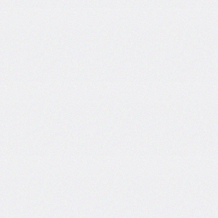
column-
span
column-
width
columns
@container
content
counter-
increment
counter-
reset
counter-
set