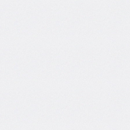
border-
left-
width
border-
radius
border-
right
border-
right-
color
border-
right-
style
border-
right-
width