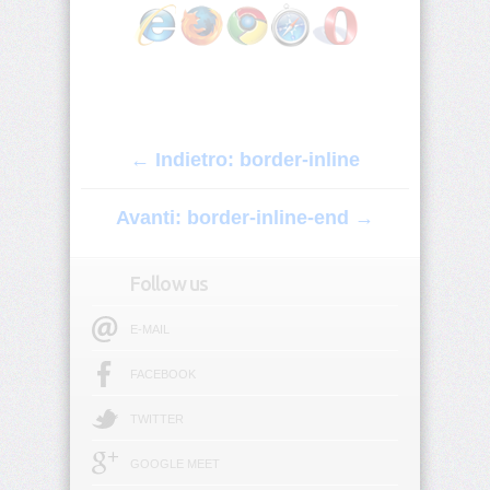
origin
background-
position
background-
position-
← Indietro: border-inline
x
Avanti: border-inline-end →
background-
position-
y
Follow us
background-
repeat
E-MAIL
background-
FACEBOOK
size
TWITTER
block-
size
GOOGLE MEET