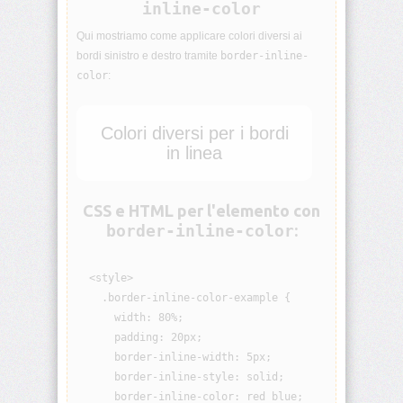
inline-color
animation-
iteration-
Qui mostriamo come applicare colori diversi ai
count
bordi sinistro e destro tramite
border-inline-
color
:
animation-
name
Colori diversi per i bordi
animation-
in linea
play-
state
CSS e HTML per l'elemento con
animation-
border-inline-color
:
timing-
function
  <style>

aspect-
    .border-inline-color-example {

ratio
      width: 80%;

      padding: 20px;

backdrop-
      border-inline-width: 5px;

filter
      border-inline-style: solid;

      border-inline-color: red blue;

backface-