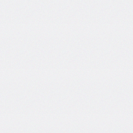
bottom-
right-
radius
border-
bottom-
style
border-
bottom-
width
border-
collapse
border-
color
border-
end-
end-
radius