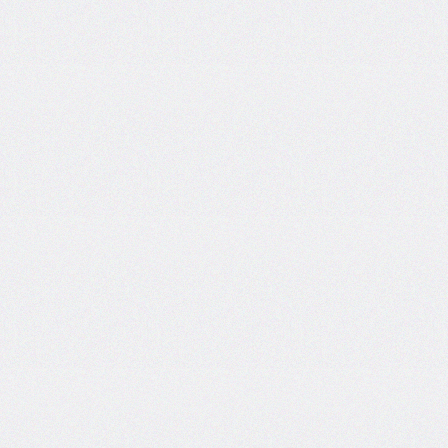
end
grid-
column-
start
grid-
row
grid-
row-
end
grid-
row-
start
grid-
template
grid-
template-