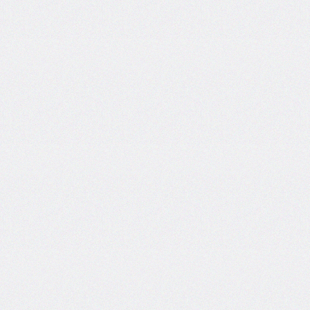
grid
grid-
area
grid-
auto-
columns
grid-
auto-
flow
grid-
auto-
rows
grid-
column
grid-
column-