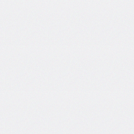
side
caret-
color
@charset
clear
clip
clip-
path
color
color-
scheme
column-
count