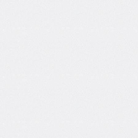
inset-
inline
inset-
inline-
end
inset-
inline-
start
isolation
justify-
content
justify-
items
justify-