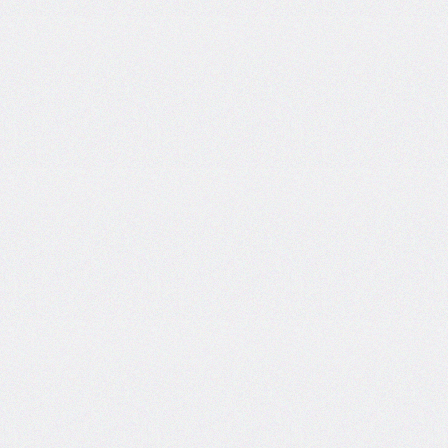
column-
span
column-
width
columns
@container
content
counter-
increment
counter-
reset
counter-
set