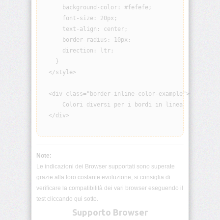
      background-color: #fefefe;

visibility
      font-size: 20px;

      text-align: center;

background
      border-radius: 10px;

      direction: ltr;

background-
    }

attachment
  </style>

background-
blend-
  <div class="border-inline-color-example">

mode
      Colori diversi per i bordi in linea

  </div>

background-
clip
background-
Note:
color
Le indicazioni dei Browser supportati sono superate
grazie alla loro costante evoluzione, si consiglia di
background-
verificare la compatibilità dei vari browser eseguendo il
image
test cliccando qui sotto.
Supporto Browser
background-