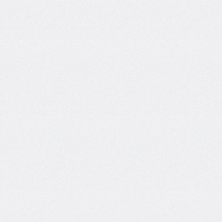
@import
initial-
letter
inline-
size
inset
inset-
block
inset-
block-
end
inset-
block-
start