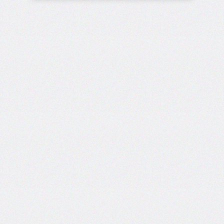
border-
block-
style
border-
block-
width
border-
bottom
border-
bottom-
color
border-
bottom-
left-
radius
border-