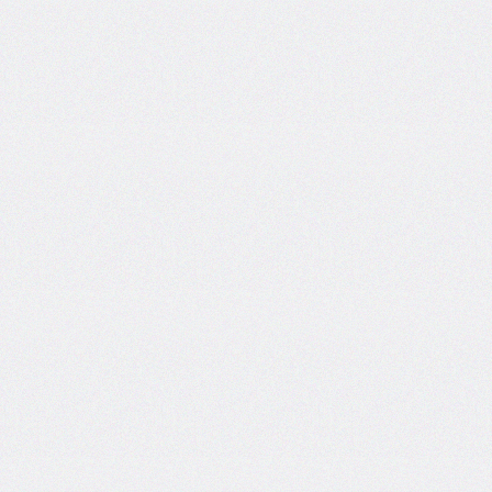
inline-
start-
width
border-
inline-
style
border-
inline-
width
border-
left
border-
left-
color
border-
left-
style