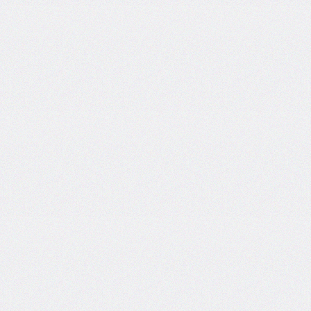
column-
fill
column-
gap
column-
rule
column-
rule-
color
column-
rule-
style
column-
rule-
width