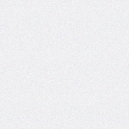
@counter-
style
cursor
direction
display
empty-
cells
filter
flex
flex-
basis