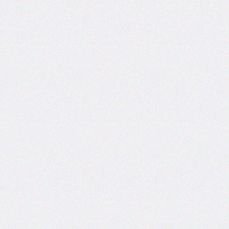
border-
end-
start-
radius
border-
image
border-
image-
outset
border-
image-
repeat
border-
image-
slice
border-
image-
source