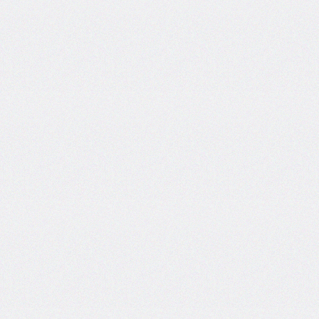
border-
spacing
border-
start-
end-
radius
border-
start-
start-
radius
border-
style
border-
top
border-
top-
color