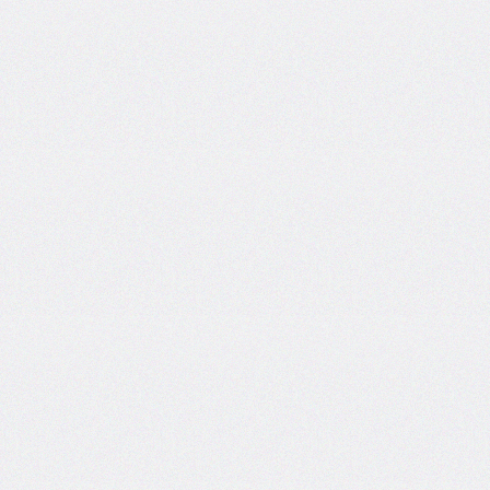
border-
top-
left-
radius
border-
top-
right-
radius
border-
top-
style
border-
top-
width
border-
width
bottom