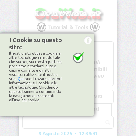
I Cookie su questo
sito:
T
- -
Il nostro sito utilizza cookie e
U - -
altre tecnologie in modo tale
che sia noi, sia i nostri partner,
Spiacenti!
possiamo ricordarci di te e
non disponibili
capire come tu e gli altri
visitatori utilizzate il nostro
Dati meteo
sito.
Qui
puoi trovare ulteriori
informazioni sui cookie e le
©2026
ilMeteo.it
altre tecnologie. Chiudendo
questo banner o continuando
Iscriviti
la navigazione acconsenti
all'uso dei cookie.
Accedi
9 Agosto 2026 • 12:39:44