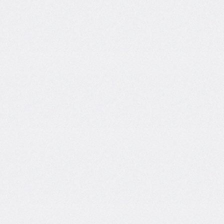
inline-
end-
style
border-
inline-
end-
width
border-
inline-
start
border-
inline-
start-
color
border-
inline-
start-
style
border-