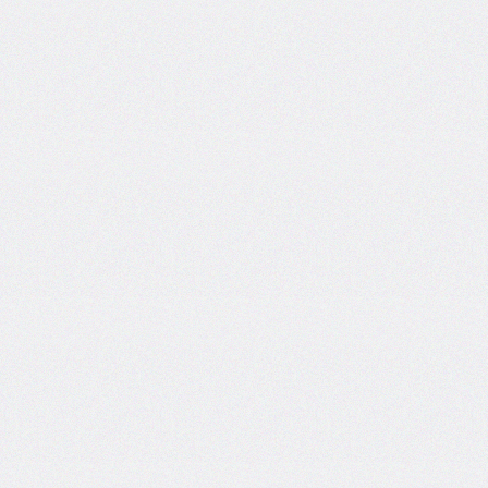
border-
left-
width
border-
radius
border-
right
border-
right-
color
border-
right-
style
border-
right-
width