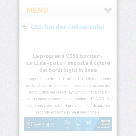
MENU
CSS border-inline-color
CSS
Introduzione
CSS
La proprietà CSS3
border-
Selettori
inline-color
imposta il colore
CSS
dei bordi logici in linea
Pseudo-
La proprietà
border-inline-color
definisce il colore
classi
dei bordi sinistro e destro in base alla direzione del
CSS
testo. È utile per creare layout multilingua che si
adattano automaticamente alla scrittura
LTR
o
RTL
. Può
Pseudo-
ricevere uno o due valori: il primo per il bordo iniziale, il
elementi
secondo (opzionale) per il bordo finale.
CSS
Unità
di