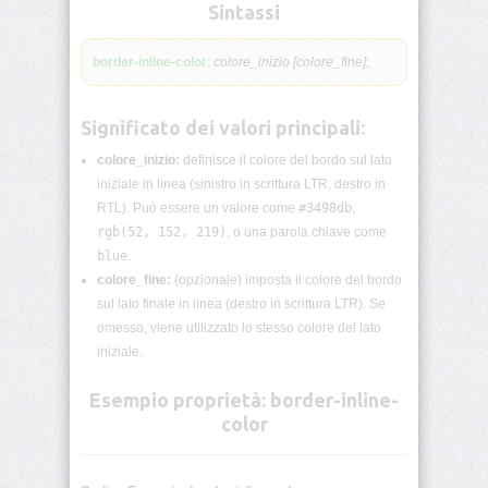
lunghezza
Sintassi
CSS
border-inline-color
:
colore_inizio [colore_fine]
;
Funzioni
CSS
Significato dei valori principali:
Browser
CSS
colore_inizio:
definisce il colore del bordo sul lato
Test
iniziale in linea (sinistro in scrittura LTR, destro in
RTL). Può essere un valore come
#3498db
,
CSS
rgb(52, 152, 219)
, o una parola chiave come
/*
blue
.
Commenti
*/
colore_fine:
(opzionale) imposta il colore del bordo
sul lato finale in linea (destro in scrittura LTR). Se
omesso, viene utilizzato lo stesso colore del lato
accent-
color
iniziale.
Esempio proprietà: border-inline-
align-
content
color
align-
items