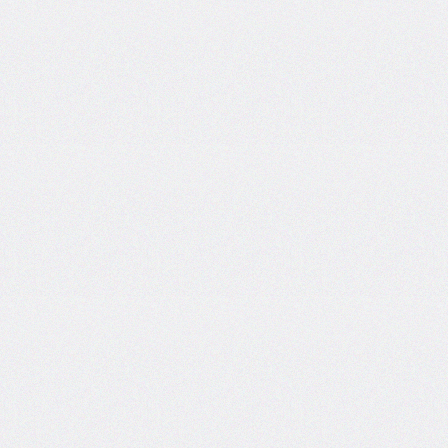
box-
decoration-
break
box-
shadow
box-
sizing
break-
after
break-
before
break-
inside
caption-