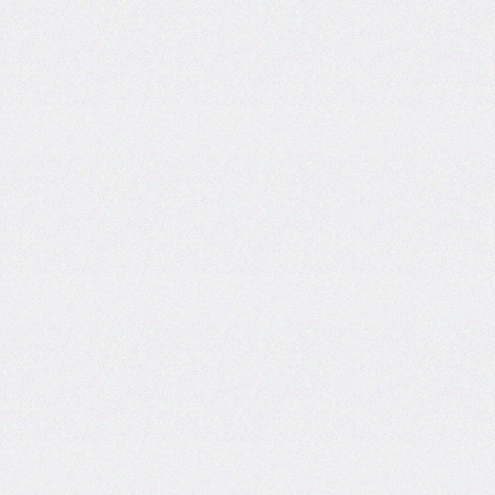
self
@keyframes
@layer
left
letter-
spacing
line-
height
list-
style
list-
style-
image