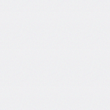
font-
size-
adjust
font-
stretch
font-
style
font-
variant
font-
variant-
caps
font-
weight
gap