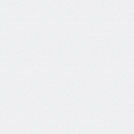
areas
grid-
template-
columns
grid-
template-
rows
hanging-
punctuation
height
hyphens
hyphenate-
character
image-
rendering