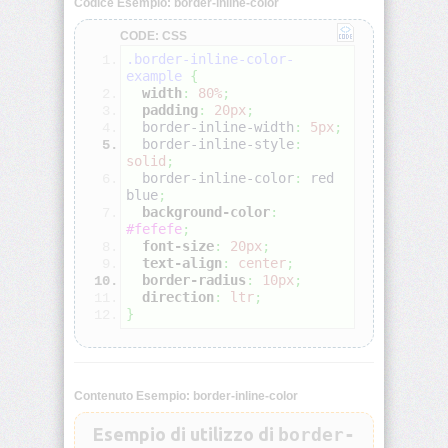
Codice Esempio: border-inline-color
CODE: CSS
align-
.border-inline-color-
self
example
{
width
:
80%
;
all
padding
:
20px
;
  border-inline-width
:
5px
;
  border-inline-style
:
animation
solid
;
  border-inline-color
:
red
blue
;
animation-
background-color
:
delay
#fefefe
;
font-size
:
20px
;
text-align
:
center
;
animation-
border-radius
:
10px
;
direction
direction
:
ltr
;
}
animation-
duration
animation-
Contenuto Esempio: border-inline-color
fill-
mode
Esempio di utilizzo di
border-