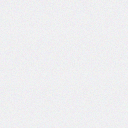
border-
image-
width
border-
inline
border-
inline-
color
border-
inline-
end
border-
inline-
end-
color
border-