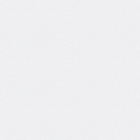
font-
family
font-
feature-
settings
font-
kerning
font-
palette
@font-
palette-
values
font-
size