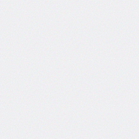
flex-
direction
flex-
flow
flex-
grow
flex-
shrink
flex-
wrap
float
@font-
face
font