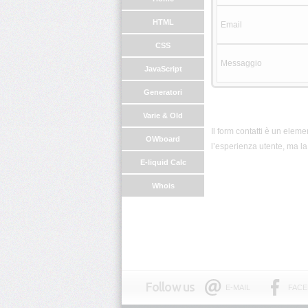
HTML
Email
CSS
Messaggio
JavaScript
Generatori
Varie & Old
Il form contatti è un elem
OWboard
l’esperienza utente, ma l
E-liquid Calc
Whois
Follow us
E-MAIL
FAC