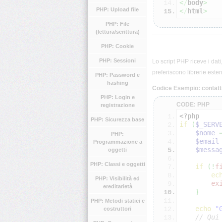
<
/
body
>
PHP: Upload file
<
/
html
>
PHP: File
(lettura/scrittura)
PHP: Cookie
PHP: Sessioni
Lo script PHP riceve i dati
preferiscono librerie est
PHP: Password e
hashing
Codice Esempio: contatt
PHP: Login e
CODE: PHP
registrazione
<?php
PHP: Sicurezza base
if
(
$_SERV
$nome
PHP:
$email
Programmazione a
$messa
oggetti
PHP: Classi e oggetti
if
(
!
f
ec
PHP: Visibilità ed
ex
ereditarietà
}
PHP: Metodi statici e
echo
"
costruttori
// Qui