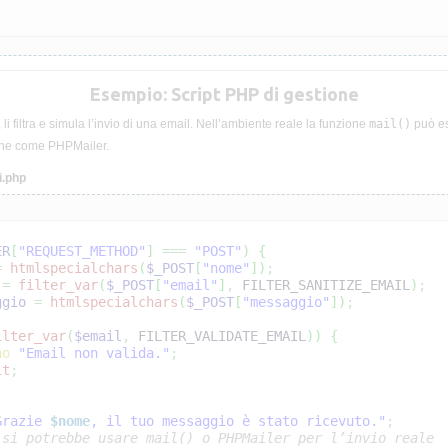
Esempio: Script PHP di gestione
, li filtra e simula l’invio di una email. Nell’ambiente reale la funzione
mail()
può es
erne come PHPMailer.
i.php
ER
[
"REQUEST_METHOD"
]
===
"POST"
)
{
=
htmlspecialchars
(
$_POST
[
"nome"
]
)
;
=
filter_var
(
$_POST
[
"email"
]
,
 FILTER_SANITIZE_EMAIL
)
;
ggio
=
htmlspecialchars
(
$_POST
[
"messaggio"
]
)
;
ilter_var
(
$email
,
 FILTER_VALIDATE_EMAIL
)
)
{
ho
"Email non valida."
;
it
;
Grazie 
$nome
, il tuo messaggio è stato ricevuto."
;
 si potrebbe usare mail() o PHPMailer per l’invio reale