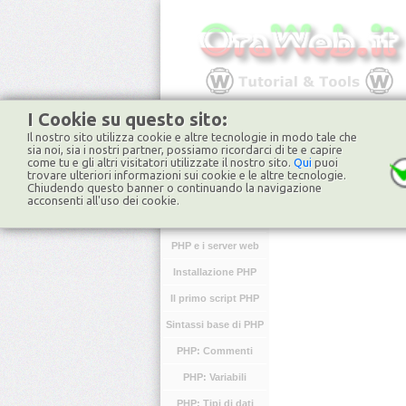
I Cookie su questo sito:
Il nostro sito utilizza cookie e altre tecnologie in modo tale che
HOME
FORUM
NO
sia noi, sia i nostri partner, possiamo ricordarci di te e capire
come tu e gli altri visitatori utilizzate il nostro sito.
Qui
puoi
trovare ulteriori informazioni sui cookie e le altre tecnologie.
Chiudendo questo banner o continuando la navigazione
PHP
acconsenti all'uso dei cookie.
Introduzione PHP
PHP e i server web
Installazione PHP
Il primo script PHP
Sintassi base di PHP
PHP: Commenti
PHP: Variabili
PHP: Tipi di dati