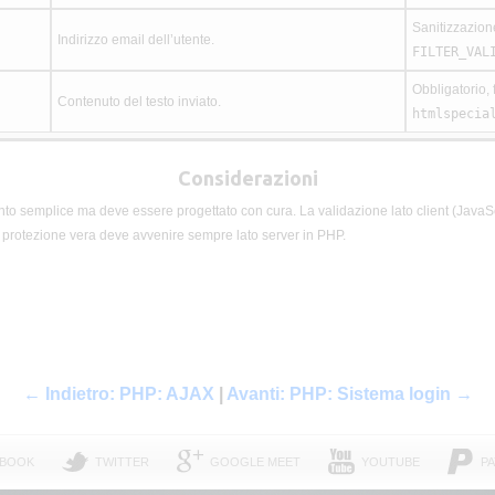
Sanitizzazion
Indirizzo email dell’utente.
FILTER_VAL
Obbligatorio, 
Contenuto del testo inviato.
htmlspecia
Considerazioni
ento semplice ma deve essere progettato con cura. La validazione lato client (JavaSc
a protezione vera deve avvenire sempre lato server in PHP.
← Indietro: PHP: AJAX
|
Avanti: PHP: Sistema login →
EBOOK
TWITTER
GOOGLE MEET
YOUTUBE
PA