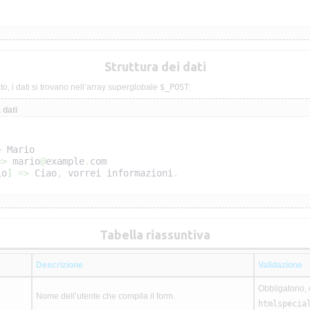
Struttura dei dati
to, i dati si trovano nell’array superglobale
$_POST
:
 dati
>
 Mario
=>
 mario
@
example
.
com
io
]
=>
 Ciao
,
 vorrei informazioni
.
Tabella riassuntiva
Descrizione
Validazione
Obbligatorio, 
Nome dell’utente che compila il form.
htmlspecia