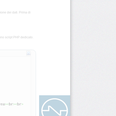
ione dei dati. Prima di
.
no script PHP dedicato.
rea
><
br
><
br
>