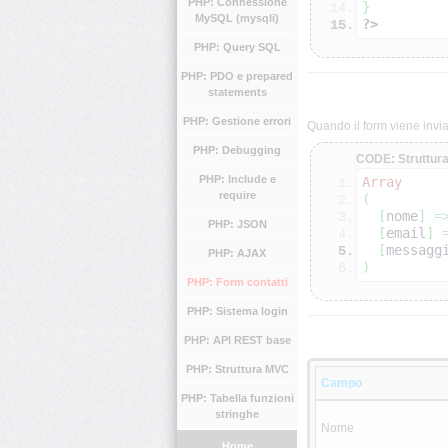
PHP: Connessione
}
MySQL (mysqli)
?>
PHP: Query SQL
PHP: PDO e prepared
statements
PHP: Gestione errori
Quando il form viene invia
PHP: Debugging
CODE: Struttura
PHP: Include e
Array
require
(
[
nome
]
=
PHP: JSON
[
email
]
[
messagg
PHP: AJAX
)
PHP: Form contatti
PHP: Sistema login
PHP: API REST base
PHP: Struttura MVC
Campo
PHP: Tabella funzioni
stringhe
Nome
Home