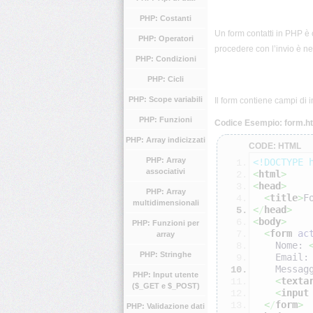
PHP: Costanti
Un form contatti in PHP è 
PHP: Operatori
procedere con l’invio è ne
PHP: Condizioni
PHP: Cicli
PHP: Scope variabili
Il form contiene campi di
PHP: Funzioni
Codice Esempio: form.h
PHP: Array indicizzati
CODE: HTML
PHP: Array
<!DOCTYPE 
associativi
<
html
>
<
head
>
PHP: Array
<
title
>
F
multidimensionali
<
/
head
>
<
body
>
PHP: Funzioni per
<
form
ac
array
    Nome: 
PHP: Stringhe
    Email:
    Messa
PHP: Input utente
<
texta
($_GET e $_POST)
<
input
<
/
form
>
PHP: Validazione dati