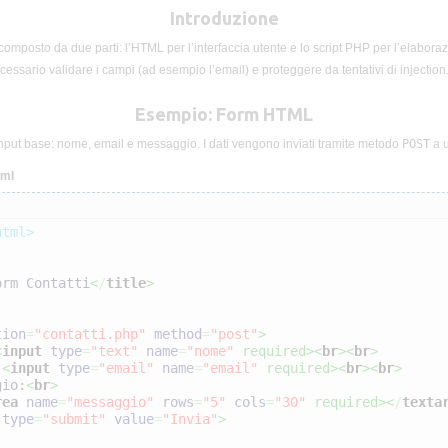
Introduzione
composto da due parti: l’HTML per l’interfaccia utente e lo script PHP per l’elaboraz
cessario validare i campi (ad esempio l’email) e proteggere da tentativi di injection
Esempio: Form HTML
 input base: nome, email e messaggio. I dati vengono inviati tramite metodo
POST
a u
tml
html>
orm Contatti
<
/
title
>
tion
=
"contatti.php"
method
=
"post"
>
<
input
type
=
"text"
name
=
"nome"
 required><
br
><
br
>
 
<
input
type
=
"email"
name
=
"email"
 required><
br
><
br
>
ggio:
<
br
>
rea
name
=
"messaggio"
rows
=
"5"
cols
=
"30"
 required><
/
texta
type
=
"submit"
value
=
"Invia"
>