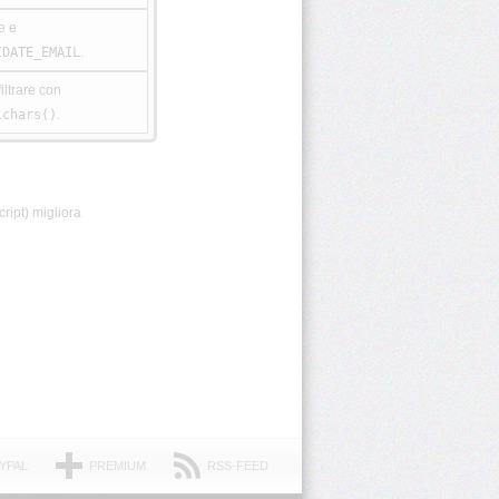
e e
IDATE_EMAIL
.
filtrare con
lchars()
.
ript) migliora
YPAL
PREMIUM
RSS-FEED