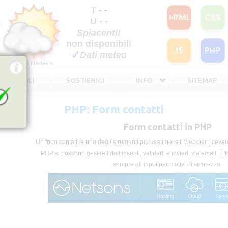
T
- -
U - -
Spiacenti!
non disponibili
Dati meteo
©2026
ilMeteo.it
TE LEGALI
SOSTIENICI
INFO
SITEMAP
PHP: Form contatti
Form contatti in PHP
Un form contatti è uno degli strumenti più usati nei siti web per riceve
PHP si possono gestire i dati inseriti, validarli e inviarli via email. 
sempre gli input per motivi di sicurezza.