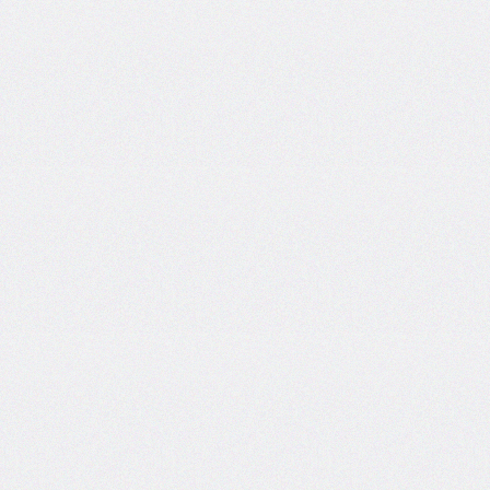
side
caret-
color
@charset
clear
clip
clip-
path
color
color-
scheme
column-
count