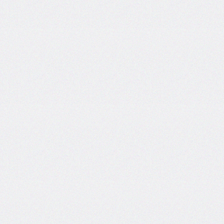
grid
grid-
area
grid-
auto-
columns
grid-
auto-
flow
grid-
auto-
rows
grid-
column
grid-
column-