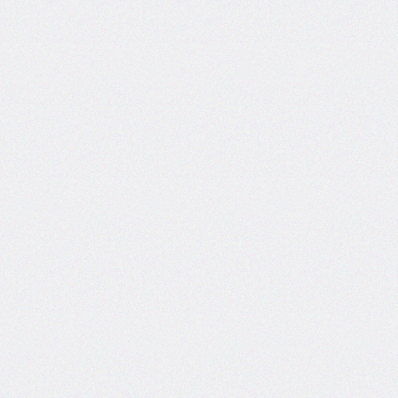
font-
size-
adjust
font-
stretch
font-
style
font-
variant
font-
variant-
caps
font-
weight
gap