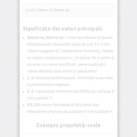
lunghezza
CSS
scale
:
fattore-sx
fattore-sy
;
Funzioni
CSS
Significato dei valori principali:
fattore-sx, fattore-sy:
i valori specificano di quanto
Browser
CSS
ridimensionare l'elemento lungo gli assi X e Y. Un
Test
valore maggiore di 1 ingrandisce l'elemento, mentre
un valore compreso tra 0 e 1 lo riduce. Se il valore di
CSS
un asse non viene specificato, viene applicato il
/*
valore dell'altro asse anche a quest'ultimo.
Commenti
*/
1, 1:
nessuna trasformazione, l'elemento resta nella
sua dimensione originale.
2, 2:
ingrandisce l'elemento del 200% sia sull'asse X
accent-
color
che sull'asse Y.
0.5, 0.5:
riduce l'elemento al 50% della sua
align-
dimensione originale sia sull'asse X che sull'asse Y.
content
Esempio proprietà: scale
align-
items