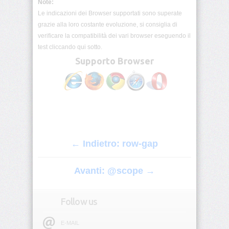
Note:
origin
Le indicazioni dei Browser supportati sono superate
grazie alla loro costante evoluzione, si consiglia di
background-
verificare la compatibilità dei vari browser eseguendo il
position
test cliccando qui sotto.
Supporto Browser
background-
position-
x
background-
position-
y
background-
← Indietro: row-gap
repeat
Avanti: @scope →
background-
size
Follow us
block-
size
E-MAIL