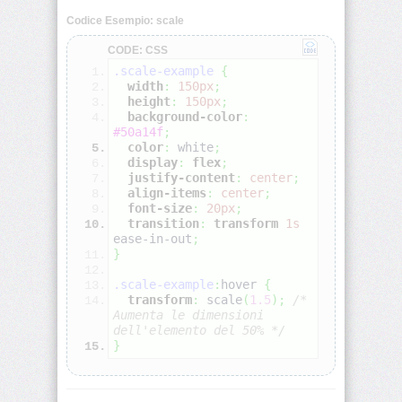
Codice Esempio: scale
align-
CODE: CSS
self
.scale-example
{
width
:
150px
;
all
height
:
150px
;
background-color
:
#50a14f
;
animation
color
:
white
;
display
:
flex
;
justify-content
:
center
;
animation-
align-items
:
center
;
delay
font-size
:
20px
;
transition
:
transform
1s
animation-
ease-in-out
;
direction
}
.scale-example
:
hover
{
animation-
transform
:
scale
(
1.5
)
;
/* 
duration
Aumenta le dimensioni 
dell'elemento del 50% */
}
animation-
fill-
mode