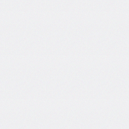
font-
family
font-
feature-
settings
font-
kerning
font-
palette
@font-
palette-
values
font-
size