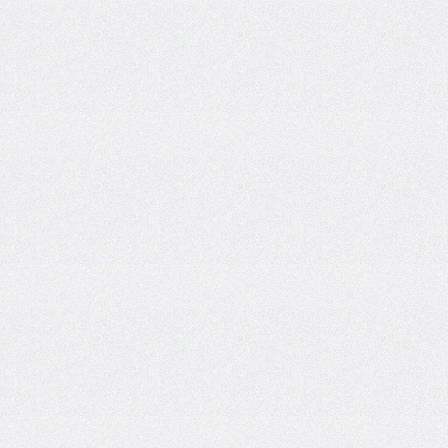
inline-
start-
width
border-
inline-
style
border-
inline-
width
border-
left
border-
left-
color
border-
left-
style