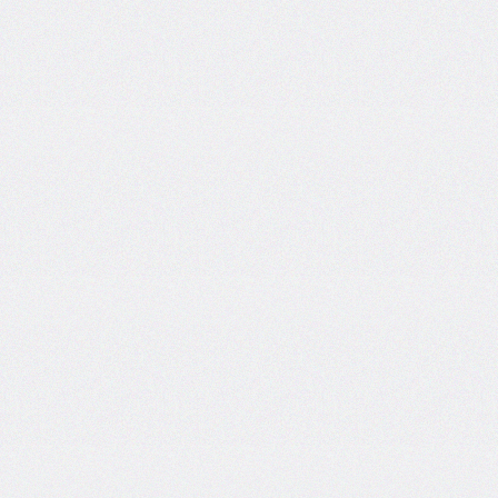
border-
image-
width
border-
inline
border-
inline-
color
border-
inline-
end
border-
inline-
end-
color
border-