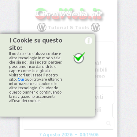
I Cookie su questo
sito:
T
- -
Il nostro sito utilizza cookie e
U - -
altre tecnologie in modo tale
che sia noi, sia i nostri partner,
Spiacenti!
possiamo ricordarci di te e
non disponibili
capire come tu e gli altri
visitatori utilizzate il nostro
Dati meteo
sito.
Qui
puoi trovare ulteriori
informazioni sui cookie e le
©2026
ilMeteo.it
altre tecnologie. Chiudendo
questo banner o continuando
Iscriviti
la navigazione acconsenti
all'uso dei cookie.
Accedi
7 Agosto 2026 • 04:19:09