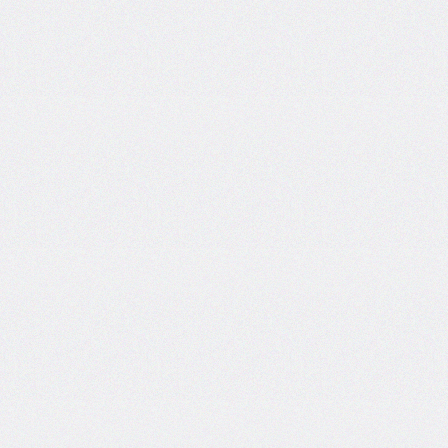
self
@keyframes
@layer
left
letter-
spacing
line-
height
list-
style
list-
style-
image