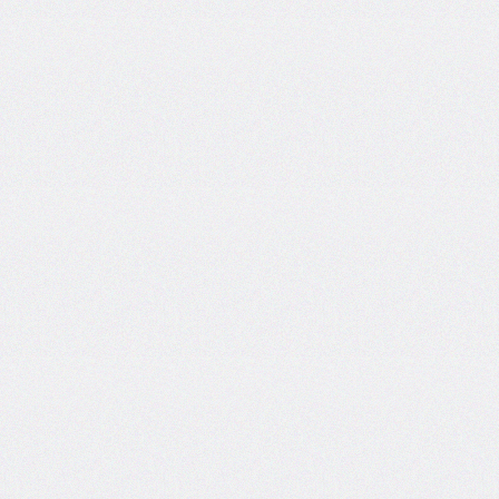
column-
span
column-
width
columns
@container
content
counter-
increment
counter-
reset
counter-
set