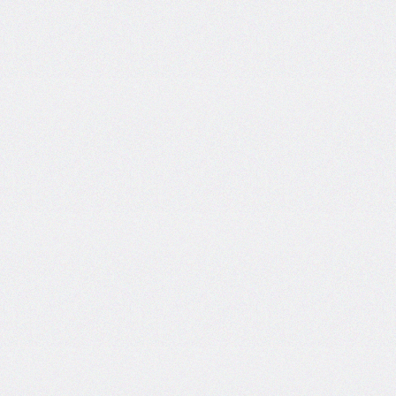
inset-
inline
inset-
inline-
end
inset-
inline-
start
isolation
justify-
content
justify-
items
justify-