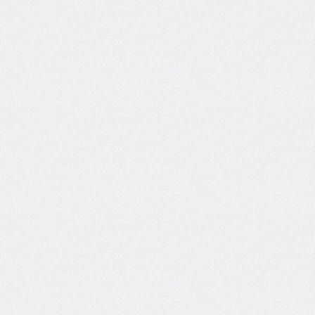
inline-
end-
style
border-
inline-
end-
width
border-
inline-
start
border-
inline-
start-
color
border-
inline-
start-
style
border-