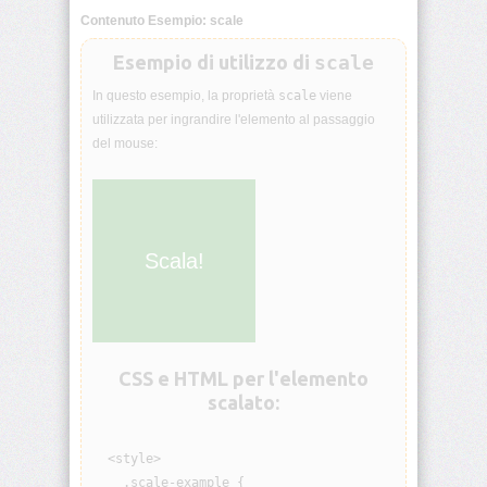
Contenuto Esempio: scale
animation-
iteration-
count
Esempio di utilizzo di
scale
In questo esempio, la proprietà
scale
viene
animation-
utilizzata per ingrandire l'elemento al passaggio
name
del mouse:
animation-
play-
state
Scala!
animation-
timing-
function
aspect-
ratio
CSS e HTML per l'elemento
scalato:
backdrop-
filter
  <style>

    .scale-example {

backface-