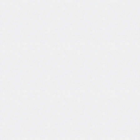
border-
top-
left-
radius
border-
top-
right-
radius
border-
top-
style
border-
top-
width
border-
width
bottom