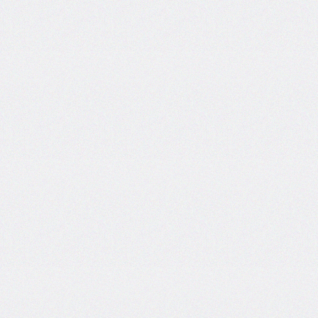
areas
grid-
template-
columns
grid-
template-
rows
hanging-
punctuation
height
hyphens
hyphenate-
character
image-
rendering