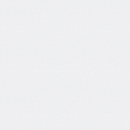
border-
end-
start-
radius
border-
image
border-
image-
outset
border-
image-
repeat
border-
image-
slice
border-
image-
source