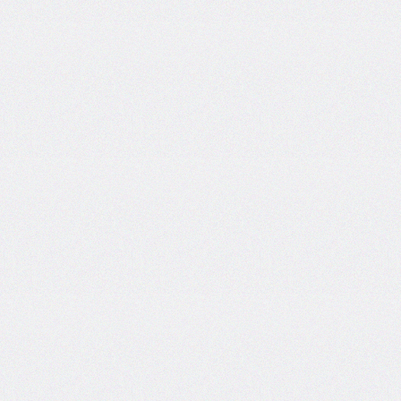
@counter-
style
cursor
direction
display
empty-
cells
filter
flex
flex-
basis