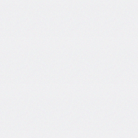
border-
left-
width
border-
radius
border-
right
border-
right-
color
border-
right-
style
border-
right-
width