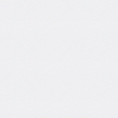
bottom-
right-
radius
border-
bottom-
style
border-
bottom-
width
border-
collapse
border-
color
border-
end-
end-
radius