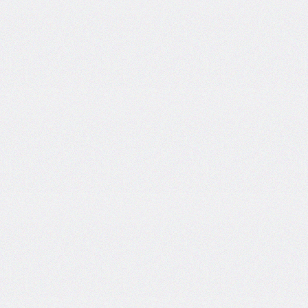
border-
spacing
border-
start-
end-
radius
border-
start-
start-
radius
border-
style
border-
top
border-
top-
color