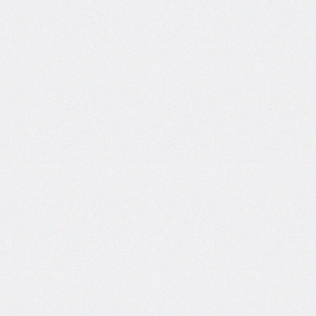
@import
initial-
letter
inline-
size
inset
inset-
block
inset-
block-
end
inset-
block-
start