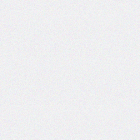
flex-
direction
flex-
flow
flex-
grow
flex-
shrink
flex-
wrap
float
@font-
face
font