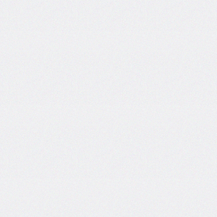
end
grid-
column-
start
grid-
row
grid-
row-
end
grid-
row-
start
grid-
template
grid-
template-