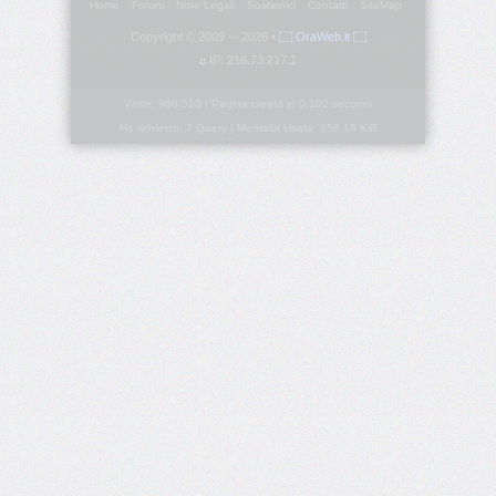
Home
Forum
Note Legali
Sostienici
Contatti
SiteMap
Copyright © 2009 ∼ 2026 •
۝ OraWeb.it ۝
border-
IP: 216.73.217.1
block-
style
Visite: 866.513 | Pagina creata in 0.102 secondi
Ha richiesto: 7 Query | Memoria Usata: 356.16 KiB
border-
block-
width
border-
bottom
border-
bottom-
color
border-
bottom-
left-
radius
border-