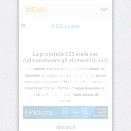
MENU
CSS scale
CSS
Introduzione
CSS
La proprietà CSS scale per
Selettori
ridimensionare gli elementi (CSS3)
CSS
La proprietà
scale
consente di ridimensionare un
elemento in modo uniforme o non uniforme, sia per
Pseudo-
classi
l'asse X che per l'asse Y. Un valore di
1
rappresenta le
CSS
dimensioni originali, mentre un valore maggiore di
1
ingrandisce l'elemento, e un valore minore di
1
lo
Pseudo-
riduce.
elementi
CSS
Unità
Sintassi
di