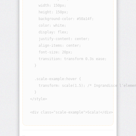
visibility
      width: 150px;

      height: 150px;

      background-color: #50a14f;

background
      color: white;

      display: flex;

background-
attachment
      justify-content: center;

      align-items: center;

      font-size: 20px;

background-
blend-
      transition: transform 0.3s ease;

mode
    }

background-
    .scale-example:hover {

clip
      transform: scale(1.5); /* Ingrandisce l'elemen
    }

background-
  </style>

color
  <div class="scale-example">Scala!</div>

background-
image
background-