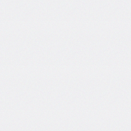
border-
block-
style
border-
block-
width
border-
bottom
border-
bottom-
color
border-
bottom-
left-
radius
border-