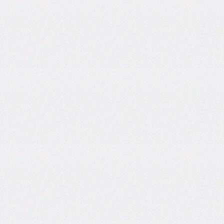
border-
top-
left-
radius
border-
top-
right-
radius
border-
top-
style
border-
top-
width
border-
width
bottom