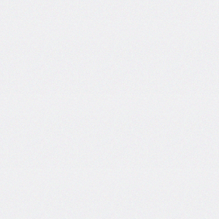
font-
family
font-
feature-
settings
font-
kerning
font-
palette
@font-
palette-
values
font-
size