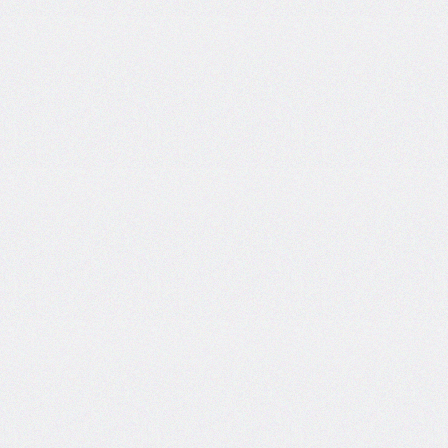
column-
span
column-
width
columns
@container
content
counter-
increment
counter-
reset
counter-
set