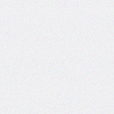
flex-
direction
flex-
flow
flex-
grow
flex-
shrink
flex-
wrap
float
@font-
face
font