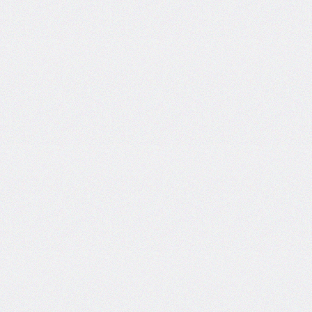
grid
grid-
area
grid-
auto-
columns
grid-
auto-
flow
grid-
auto-
rows
grid-
column
grid-
column-