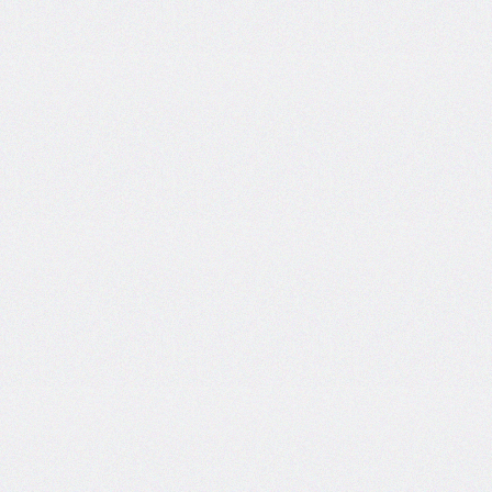
font-
size-
adjust
font-
stretch
font-
style
font-
variant
font-
variant-
caps
font-
weight
gap