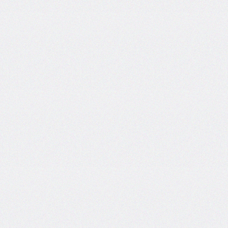
@counter-
style
cursor
direction
display
empty-
cells
filter
flex
flex-
basis