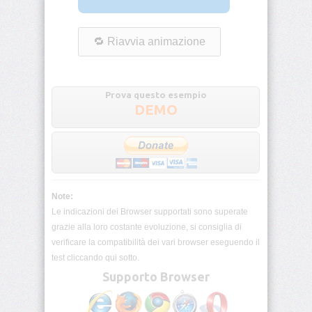
visibility
background
background-
attachment
Prova questo esempio
DEMO
background-
blend-
mode
background-
clip
Note:
Le indicazioni dei Browser supportati sono superate
background-
grazie alla loro costante evoluzione, si consiglia di
color
verificare la compatibilità dei vari browser eseguendo il
test cliccando qui sotto.
background-
Supporto Browser
image
background-