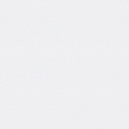
column-
fill
column-
gap
column-
rule
column-
rule-
color
column-
rule-
style
column-
rule-
width