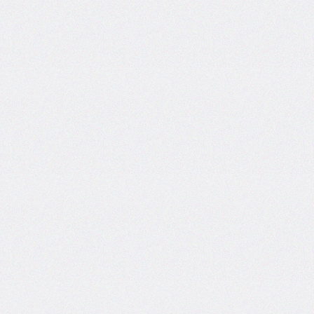
border-
image-
width
border-
inline
border-
inline-
color
border-
inline-
end
border-
inline-
end-
color
border-