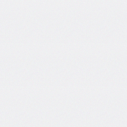
side
caret-
color
@charset
clear
clip
clip-
path
color
color-
scheme
column-
count