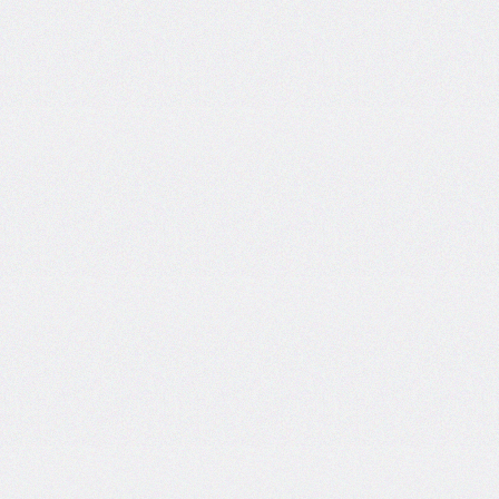
self
@keyframes
@layer
left
letter-
spacing
line-
height
list-
style
list-
style-
image