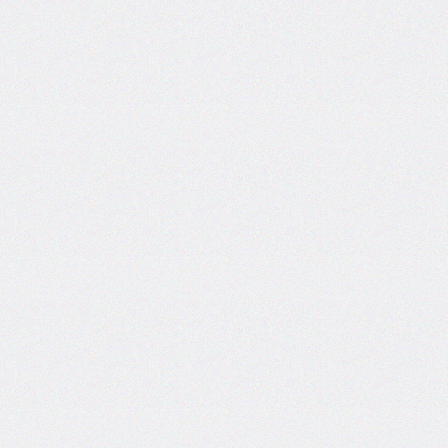
inline-
end-
style
border-
inline-
end-
width
border-
inline-
start
border-
inline-
start-
color
border-
inline-
start-
style
border-