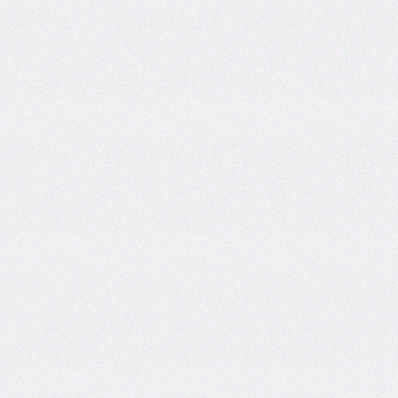
inline-
start-
width
border-
inline-
style
border-
inline-
width
border-
left
border-
left-
color
border-
left-
style