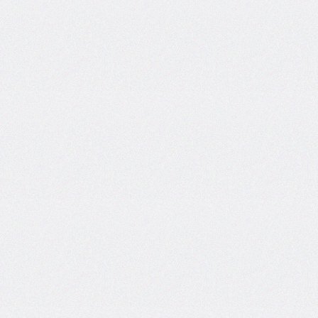
border-
spacing
border-
start-
end-
radius
border-
start-
start-
radius
border-
style
border-
top
border-
top-
color