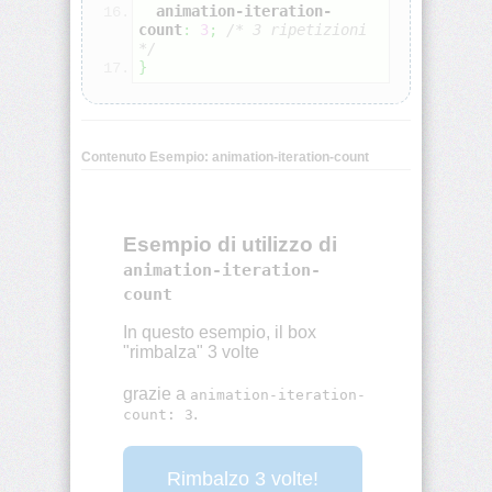
animation-iteration-
animation-
count
:
3
;
/* 3 ripetizioni 
iteration-
*/
count
}
animation-
name
Contenuto Esempio: animation-iteration-count
animation-
play-
state
animation-
timing-
function
aspect-
ratio
backdrop-
filter
backface-