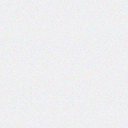
@import
initial-
letter
inline-
size
inset
inset-
block
inset-
block-
end
inset-
block-
start