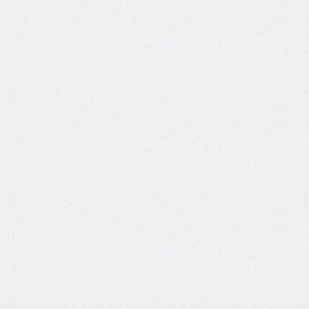
areas
grid-
template-
columns
grid-
template-
rows
hanging-
punctuation
height
hyphens
hyphenate-
character
image-
rendering