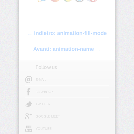
origin
background-
position
← Indietro: animation-fill-mode
background-
position-
x
Avanti: animation-name →
background-
position-
Follow us
y
E-MAIL
background-
repeat
FACEBOOK
background-
TWITTER
size
GOOGLE MEET
block-
size
YOUTUBE