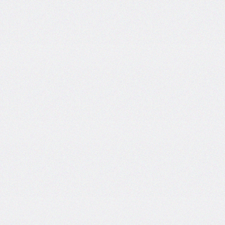
border-
end-
start-
radius
border-
image
border-
image-
outset
border-
image-
repeat
border-
image-
slice
border-
image-
source