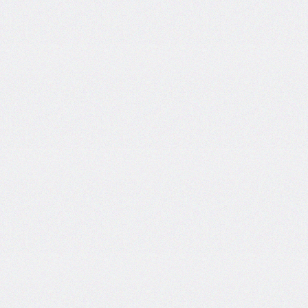
end
grid-
column-
start
grid-
row
grid-
row-
end
grid-
row-
start
grid-
template
grid-
template-