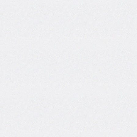
border-
left-
width
border-
radius
border-
right
border-
right-
color
border-
right-
style
border-
right-
width