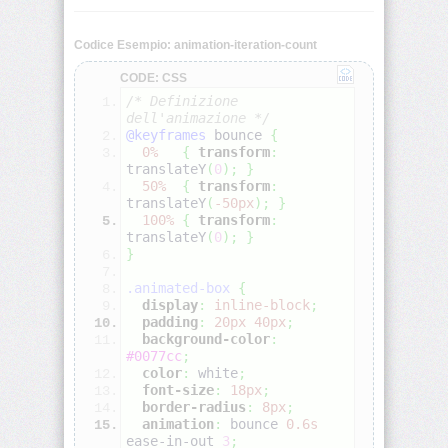
align-
Codice Esempio: animation-iteration-count
self
CODE: CSS
/* Definizione 
all
dell'animazione */
@keyframes
 bounce 
{
0%
{
transform
:
animation
translateY
(
0
)
;
}
50%
{
transform
:
animation-
translateY
(
-50px
)
;
}
delay
100%
{
transform
:
translateY
(
0
)
;
}
}
animation-
direction
.animated-box
{
display
:
inline-block
;
padding
:
20px
40px
;
animation-
background-color
:
duration
#0077cc
;
color
:
white
;
font-size
:
18px
;
animation-
border-radius
:
8px
;
fill-
mode
animation
:
 bounce 
0.6s
ease-in-out 
3
;