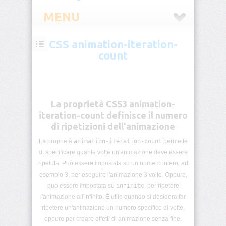
MENU
CSS animation-iteration-
CSS
count
Introduzione
CSS
Selettori
La proprietà CSS3 animation-
CSS
iteration-count definisce il numero
di ripetizioni dell'animazione
Pseudo-
classi
La proprietà
animation-iteration-count
permette
CSS
di specificare quante volte un'animazione deve essere
ripetuta. Può essere impostata su un numero intero, ad
Pseudo-
esempio
3
, per eseguire l'animazione 3 volte. Oppure,
elementi
può essere impostata su
infinite
, per ripetere
CSS
l'animazione all'infinito. È utile quando si desidera far
ripetere un'animazione un numero specifico di volte,
Unità
di
oppure per creare effetti di animazione senza fine,