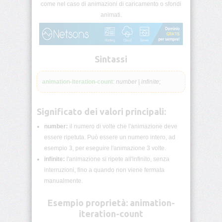
lunghezza
come nel caso di animazioni di caricamento o sfondi
CSS
animati.
Funzioni
CSS
Sintassi
Browser
CSS
Test
animation-iteration-count
:
number
|
infinite
;
CSS
Significato dei valori principali:
/*
Commenti
*/
number:
il numero di volte che l'animazione deve
essere ripetuta. Può essere un numero intero, ad
esempio
3
, per eseguire l'animazione 3 volte.
accent-
color
infinite:
l'animazione si ripete all'infinito, senza
interruzioni, fino a quando non viene fermata
align-
manualmente.
content
Esempio proprietà: animation-
align-
iteration-count
items