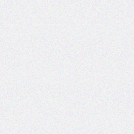
bottom-
right-
radius
border-
bottom-
style
border-
bottom-
width
border-
collapse
border-
color
border-
end-
end-
radius