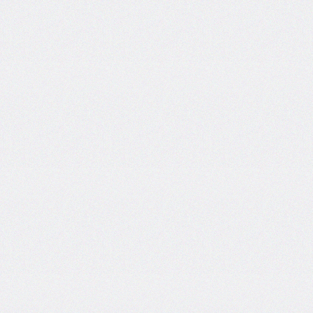
inset-
inline
inset-
inline-
end
inset-
inline-
start
isolation
justify-
content
justify-
items
justify-