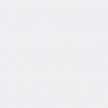
box-
decoration-
break
box-
shadow
box-
sizing
break-
after
break-
before
break-
inside
caption-