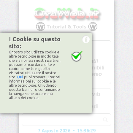
I Cookie su questo
sito:
T
- -
Il nostro sito utilizza cookie e
U - -
altre tecnologie in modo tale
che sia noi, sia i nostri partner,
Spiacenti!
possiamo ricordarci di te e
non disponibili
capire come tu e gli altri
visitatori utilizzate il nostro
Dati meteo
sito.
Qui
puoi trovare ulteriori
informazioni sui cookie e le
©2026
ilMeteo.it
altre tecnologie. Chiudendo
questo banner o continuando
Iscriviti
la navigazione acconsenti
all'uso dei cookie.
Accedi
7 Agosto 2026 • 15:36:31