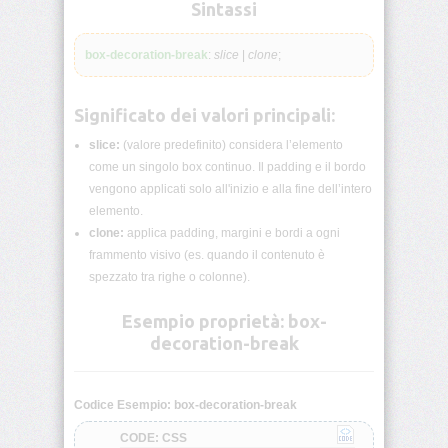
lunghezza
Sintassi
CSS
box-decoration-break
:
slice
|
clone
;
Funzioni
CSS
Significato dei valori principali:
Browser
CSS
slice:
(valore predefinito) considera l’elemento
Test
come un singolo box continuo. Il padding e il bordo
vengono applicati solo all'inizio e alla fine dell’intero
CSS
elemento.
/*
clone:
applica padding, margini e bordi a ogni
Commenti
*/
frammento visivo (es. quando il contenuto è
spezzato tra righe o colonne).
accent-
color
Esempio proprietà: box-
decoration-break
align-
content
Codice Esempio: box-decoration-break
align-
CODE: CSS
items