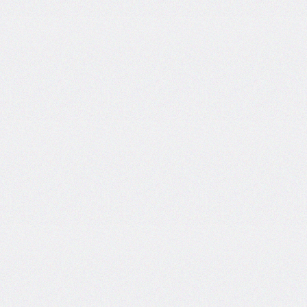
@counter-
style
cursor
direction
display
empty-
cells
filter
flex
flex-
basis