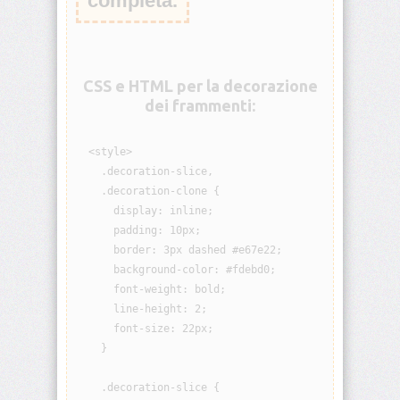
completa.
origin
background-
position
CSS e HTML per la decorazione
dei frammenti:
background-
position-
x
  <style>

    .decoration-slice,

background-
    .decoration-clone {

position-
y
      display: inline;

      padding: 10px;

background-
      border: 3px dashed #e67e22;

repeat
      background-color: #fdebd0;

      font-weight: bold;

background-
      line-height: 2;

size
      font-size: 22px;

    }

block-
size
    .decoration-slice {
