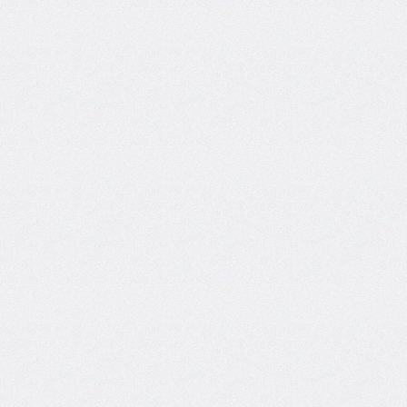
column-
fill
column-
gap
column-
rule
column-
rule-
color
column-
rule-
style
column-
rule-
width