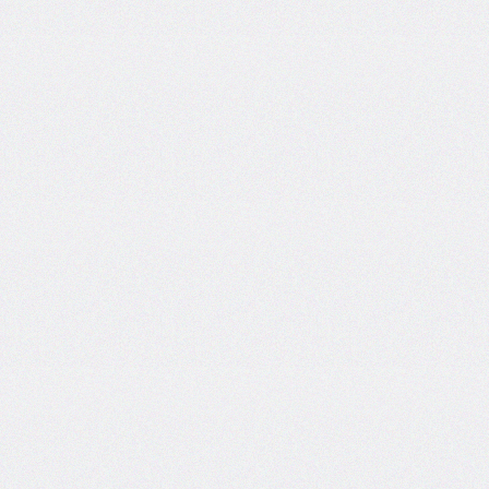
flex-
direction
flex-
flow
flex-
grow
flex-
shrink
flex-
wrap
float
@font-
face
font