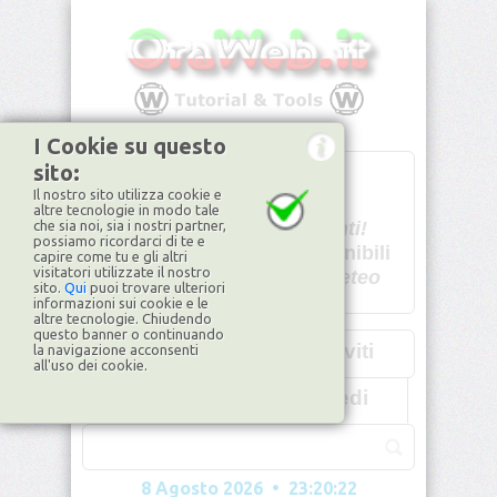
I Cookie su questo
sito:
T
- -
Il nostro sito utilizza cookie e
U - -
altre tecnologie in modo tale
che sia noi, sia i nostri partner,
Spiacenti!
possiamo ricordarci di te e
non disponibili
capire come tu e gli altri
visitatori utilizzate il nostro
Dati meteo
sito.
Qui
puoi trovare ulteriori
informazioni sui cookie e le
©2026
ilMeteo.it
altre tecnologie. Chiudendo
questo banner o continuando
Iscriviti
la navigazione acconsenti
all'uso dei cookie.
Accedi
8 Agosto 2026 • 23:20:25