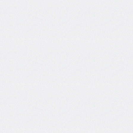
border-
spacing
border-
start-
end-
radius
border-
start-
start-
radius
border-
style
border-
top
border-
top-
color