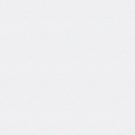
end
grid-
column-
start
grid-
row
grid-
row-
end
grid-
row-
start
grid-
template
grid-
template-