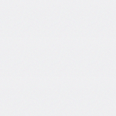
box-
decoration-
break
box-
shadow
box-
sizing
break-
after
break-
before
break-
inside
caption-