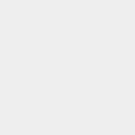
font-
family
font-
feature-
settings
font-
kerning
font-
palette
@font-
palette-
values
font-
size