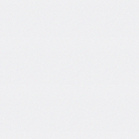
border-
left-
width
border-
radius
border-
right
border-
right-
color
border-
right-
style
border-
right-
width