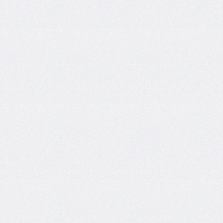
grid
grid-
area
grid-
auto-
columns
grid-
auto-
flow
grid-
auto-
rows
grid-
column
grid-
column-