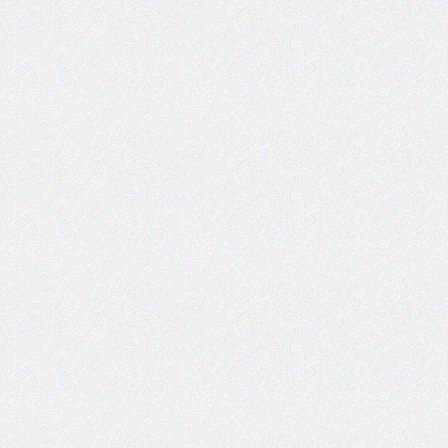
inset-
inline
inset-
inline-
end
inset-
inline-
start
isolation
justify-
content
justify-
items
justify-