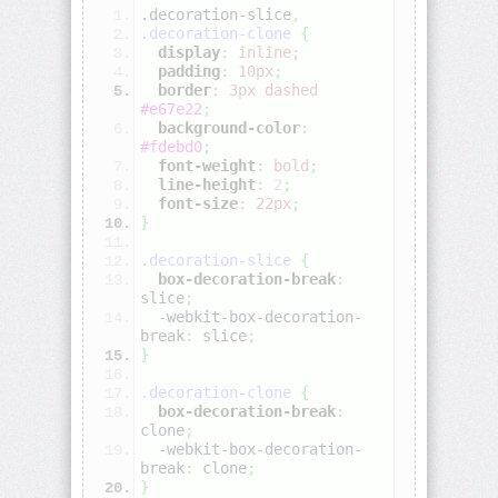
.decoration-slice
,
.decoration-clone
{
align-
display
:
inline
;
self
padding
:
10px
;
border
:
3px
dashed
#e67e22
;
all
background-color
:
#fdebd0
;
font-weight
:
bold
;
animation
line-height
:
2
;
font-size
:
22px
;
}
animation-
delay
.decoration-slice
{
box-decoration-break
:
animation-
slice
;
direction
  -webkit-box-decoration-
break
:
 slice
;
}
animation-
duration
.decoration-clone
{
box-decoration-break
:
clone
;
animation-
  -webkit-box-decoration-
fill-
break
:
 clone
;
mode
}