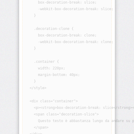
      box-decoration-break: slice;

border
      -webkit-box-decoration-break: slice;

    }

border-
block
    .decoration-clone {

      box-decoration-break: clone;

border-
      -webkit-box-decoration-break: clone;

block-
color
    }

    .container {

border-
block-
      width: 220px;

end
      margin-bottom: 40px;

    }

border-
  </style>

block-
end-
color
  <div class="container">

    <p><strong>box-decoration-break: slice</strong><
    <span class="decoration-slice">

border-
block-
      Questo testo è abbastanza lungo da andare su p
end-
    </span>

style