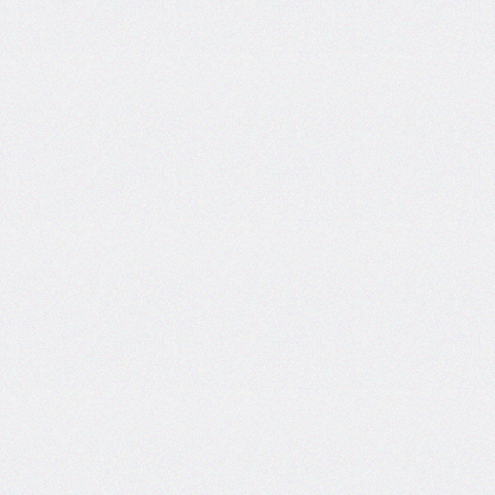
font-
size-
adjust
font-
stretch
font-
style
font-
variant
font-
variant-
caps
font-
weight
gap