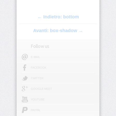
border-
block-
← Indietro: bottom
style
Avanti: box-shadow →
border-
block-
width
Follow us
border-
bottom
E-MAIL
border-
FACEBOOK
bottom-
color
TWITTER
border-
GOOGLE MEET
bottom-
left-
YOUTUBE
radius
PAYPAL
border-