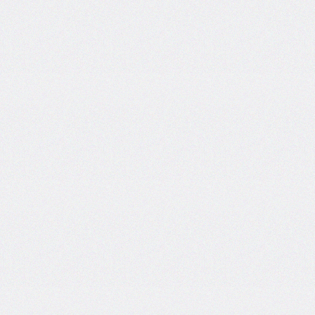
inline-
end-
style
border-
inline-
end-
width
border-
inline-
start
border-
inline-
start-
color
border-
inline-
start-
style
border-