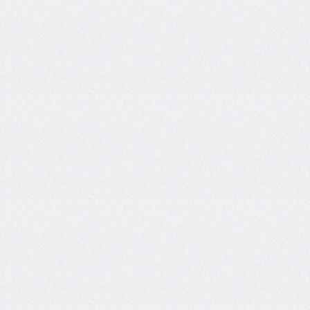
border-
top-
left-
radius
border-
top-
right-
radius
border-
top-
style
border-
top-
width
border-
width
bottom