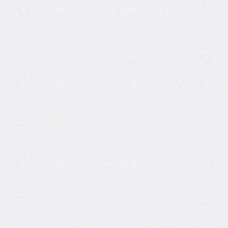
column-
span
column-
width
columns
@container
content
counter-
increment
counter-
reset
counter-
set