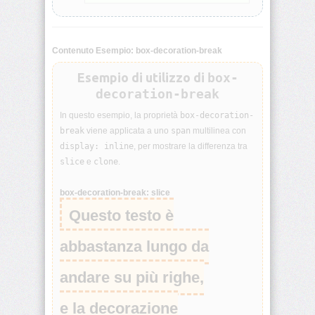
animation-
iteration-
count
Contenuto Esempio: box-decoration-break
animation-
Esempio di utilizzo di
box-
name
decoration-break
animation-
In questo esempio, la proprietà
box-decoration-
play-
break
viene applicata a uno
span
multilinea con
state
display: inline
, per mostrare la differenza tra
slice
e
clone
.
animation-
timing-
box-decoration-break: slice
function
Questo testo è
aspect-
ratio
abbastanza lungo da
backdrop-
andare su più righe,
filter
e la decorazione
backface-