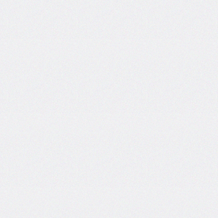
@import
initial-
letter
inline-
size
inset
inset-
block
inset-
block-
end
inset-
block-
start