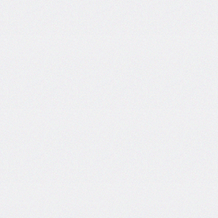
areas
grid-
template-
columns
grid-
template-
rows
hanging-
punctuation
height
hyphens
hyphenate-
character
image-
rendering