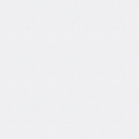
border-
image-
width
border-
inline
border-
inline-
color
border-
inline-
end
border-
inline-
end-
color
border-