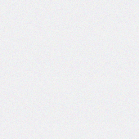
self
@keyframes
@layer
left
letter-
spacing
line-
height
list-
style
list-
style-
image