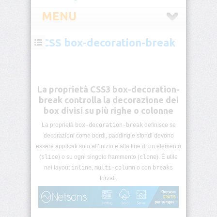
MENU
CSS box-decoration-break
CSS
Introduzione
CSS
La proprietà CSS3 box-decoration-
Selettori
break controlla la decorazione dei
CSS
box divisi su più righe o colonne
La proprietà
box-decoration-break
definisce se
Pseudo-
classi
decorazioni come bordi, padding e sfondi devono
CSS
essere applicati solo all’inizio e alla fine di un elemento
(
slice
) o su ogni singolo frammento (
clone
). È utile
Pseudo-
nei layout
inline
,
multi-column
o con
breaks
elementi
forzati.
CSS
Unità
di