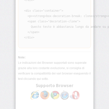
  </div>

border-
  <div class="container">

block-
end-
    <p><strong>box-decoration-break: clone</strong><
width
    <span class="decoration-clone">

      Questo testo è abbastanza lungo da andare su p
border-
    </span>

block-
  </div>

start
border-
block-
start-
Note:
color
Le indicazioni dei Browser supportati sono superate
grazie alla loro costante evoluzione, si consiglia di
border-
verificare la compatibilità dei vari browser eseguendo il
block-
test cliccando qui sotto.
start-
style
Supporto Browser
border-
block-
start-
width