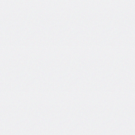
side
caret-
color
@charset
clear
clip
clip-
path
color
color-
scheme
column-
count