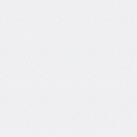
inline-
start-
width
border-
inline-
style
border-
inline-
width
border-
left
border-
left-
color
border-
left-
style