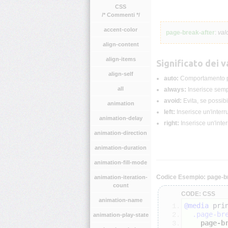
CSS
/* Commenti */
accent-color
page-break-after
:
val
align-content
align-items
Significato dei va
align-self
auto:
Comportamento pre
all
always:
Inserisce semp
avoid:
Evita, se possibi
animation
left:
Inserisce un'interr
animation-delay
right:
Inserisce un'inter
animation-direction
animation-duration
animation-fill-mode
Codice Esempio: page-br
animation-iteration-
count
CODE: CSS
animation-name
@media
 pri
.page-br
animation-play-state
page-b