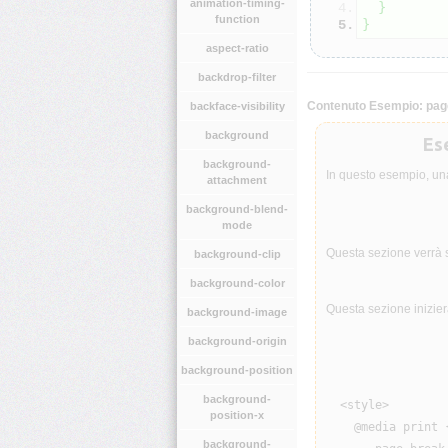
animation-timing-
}
function
}
aspect-ratio
backdrop-filter
Contenuto Esempio: pag
backface-visibility
background
Ese
background-
In questo esempio, una
attachment
background-blend-
mode
Questa sezione verrà 
background-clip
background-color
Questa sezione inizier
background-image
background-origin
background-position
background-
  <style>

position-x
    @media print {
background-