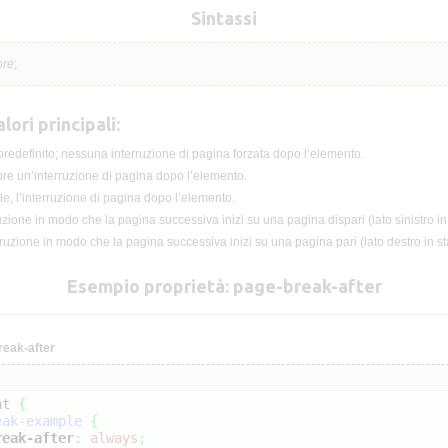
Sintassi
ore
;
lori principali:
definito; nessuna interruzione di pagina forzata dopo l’elemento.
re un’interruzione di pagina dopo l’elemento.
le, l’interruzione di pagina dopo l’elemento.
uzione in modo che la pagina successiva inizi su una pagina dispari (lato sinistro in
ruzione in modo che la pagina successiva inizi su una pagina pari (lato destro in st
Esempio proprietà: page-break-after
eak-after
nt 
{
eak-example
{
reak-after
:
always
;