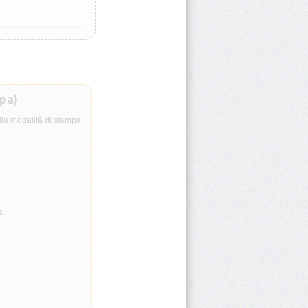
pa)
lla modalità di stampa:
s
.