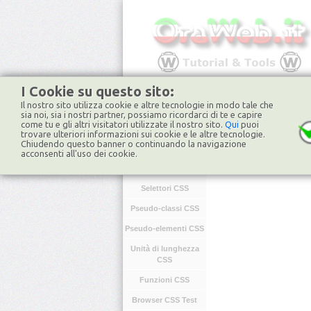
I Cookie su questo sito:
Il nostro sito utilizza cookie e altre tecnologie in modo tale che
HOME
FORUM
NO
sia noi, sia i nostri partner, possiamo ricordarci di te e capire
come tu e gli altri visitatori utilizzate il nostro sito.
Qui
puoi
trovare ulteriori informazioni sui cookie e le altre tecnologie.
Chiudendo questo banner o continuando la navigazione
CSS
acconsenti all'uso dei cookie.
Introduzione CSS
Selettori CSS
Pseudo-classi CSS
Pseudo-elementi CSS
Unità di lunghezza
CSS
Funzioni CSS
Browser CSS Test