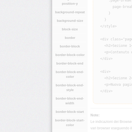
      .page-break-
position-y
        page-break
background-repeat
      }

    }

background-size
  </style>

block-size
border
  <div class="page
    <h2>Sezione 1<
border-block
    <p>Contenuto d
border-block-color
  </div>

border-block-end
  <div>

border-block-end-
color
    <h2>Sezione 2<
    <p>Nuova pagin
border-block-end-
style
  </div>

border-block-end-
width
border-block-start
Note:
border-block-start-
Le indicazioni dei Browser
color
vari browser eseguendo il 