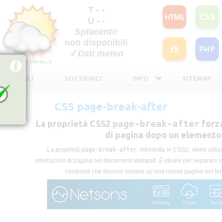
T
- -
U - -
Spiacenti!
non disponibili
Dati meteo
©2026
ilMeteo.it
TE LEGALI
SOSTIENICI
INFO
SITEMAP
CSS page-break-after
La proprietà CSS2
page-break-after
forza
di pagina dopo un elemento
La proprietà
page-break-after
, introdotta in CSS2, viene utiliz
interruzioni di pagina nei documenti stampati. È ideale per separare se
contenuti che devono iniziare su una nuova pagina nel fo