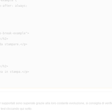
example {

-after: always;

-break-example">

/h2>

a stampare.</p>

/h2>

a in stampa.</p>

 supportati sono superate grazie alla loro costante evoluzione, si consiglia di verifi
test cliccando qui sotto.