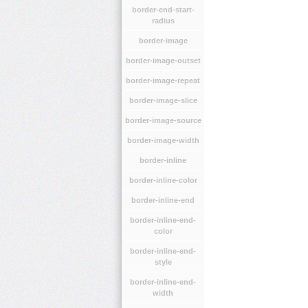
border-end-start-
radius
border-image
border-image-outset
border-image-repeat
border-image-slice
border-image-source
border-image-width
border-inline
border-inline-color
border-inline-end
border-inline-end-
color
border-inline-end-
style
border-inline-end-
width