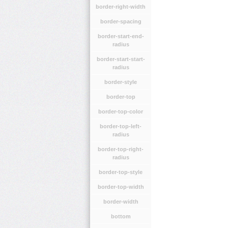
border-right-width
border-spacing
border-start-end-
radius
border-start-start-
radius
border-style
border-top
border-top-color
border-top-left-
radius
border-top-right-
radius
border-top-style
border-top-width
border-width
bottom