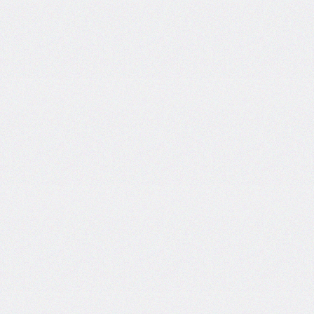
inline-
start-
width
border-
inline-
style
border-
inline-
width
border-
left
border-
left-
color
border-
left-
style