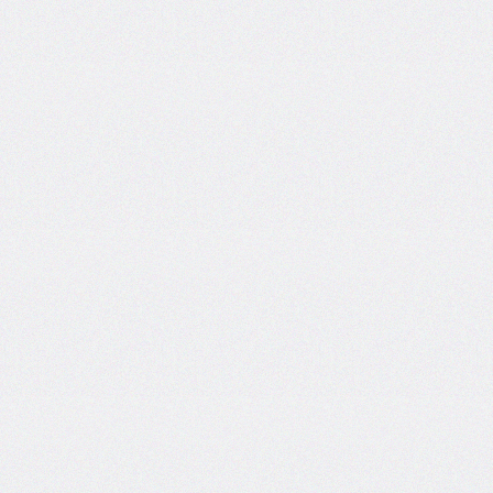
grid
grid-
area
grid-
auto-
columns
grid-
auto-
flow
grid-
auto-
rows
grid-
column
grid-
column-