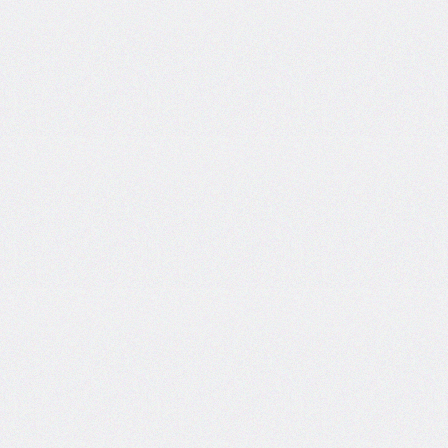
border-
top-
left-
radius
border-
top-
right-
radius
border-
top-
style
border-
top-
width
border-
width
bottom