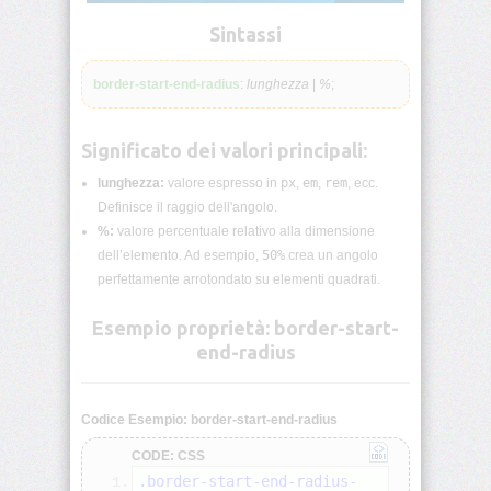
lunghezza
CSS
Sintassi
Funzioni
border-start-end-radius
:
lunghezza
|
%
;
CSS
Browser
Significato dei valori principali:
CSS
Test
lunghezza:
valore espresso in
px
,
em
,
rem
, ecc.
Definisce il raggio dell'angolo.
CSS
%:
valore percentuale relativo alla dimensione
/*
dell’elemento. Ad esempio,
50%
crea un angolo
Commenti
*/
perfettamente arrotondato su elementi quadrati.
Esempio proprietà: border-start-
accent-
color
end-radius
align-
content
Codice Esempio: border-start-end-radius
CODE: CSS
align-
.border-start-end-radius-
items