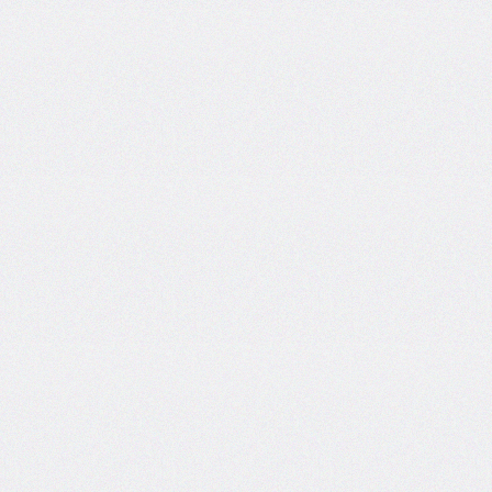
column-
fill
column-
gap
column-
rule
column-
rule-
color
column-
rule-
style
column-
rule-
width