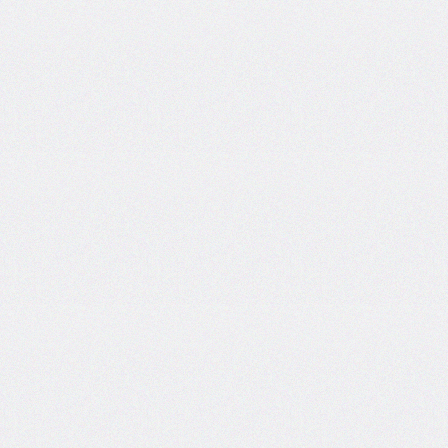
side
caret-
color
@charset
clear
clip
clip-
path
color
color-
scheme
column-
count