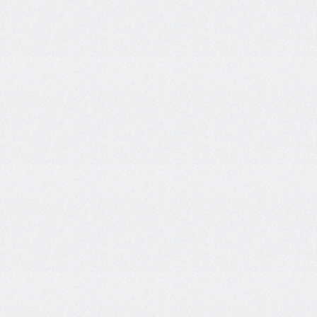
bottom-
right-
radius
border-
bottom-
style
border-
bottom-
width
border-
collapse
border-
color
border-
end-
end-
radius