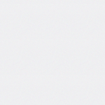
column-
span
column-
width
columns
@container
content
counter-
increment
counter-
reset
counter-
set