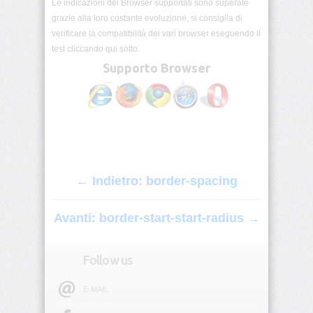
Le indicazioni dei Browser supportati sono superate
origin
grazie alla loro costante evoluzione, si consiglia di
verificare la compatibilità dei vari browser eseguendo il
background-
test cliccando qui sotto.
position
Supporto Browser
background-
position-
x
background-
position-
y
← Indietro: border-spacing
background-
repeat
Avanti: border-start-start-radius →
background-
size
Follow us
block-
E-MAIL
size