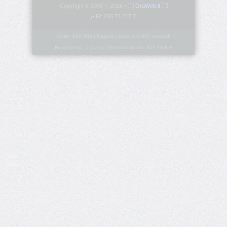
Copyright © 2009 ∼ 2026 •
۝ OraWeb.it ۝
IP: 216.73.217.7
border-
block-
style
Visite: 866.360 | Pagina creata in 0.087 secondi
Ha richiesto: 7 Query | Memoria Usata: 356.16 KiB
border-
block-
width
border-
bottom
border-
bottom-
color
border-
bottom-
left-
radius
border-