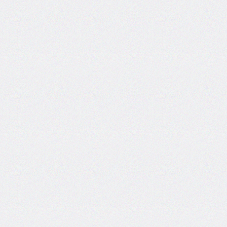
inline-
end-
style
border-
inline-
end-
width
border-
inline-
start
border-
inline-
start-
color
border-
inline-
start-
style
border-