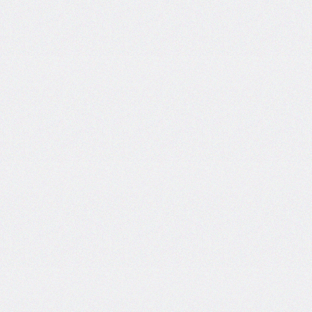
@import
initial-
letter
inline-
size
inset
inset-
block
inset-
block-
end
inset-
block-
start