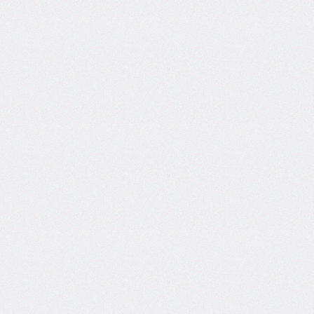
@counter-
style
cursor
direction
display
empty-
cells
filter
flex
flex-
basis