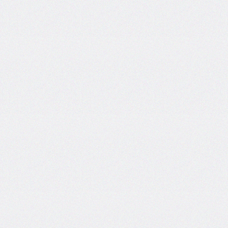
areas
grid-
template-
columns
grid-
template-
rows
hanging-
punctuation
height
hyphens
hyphenate-
character
image-
rendering