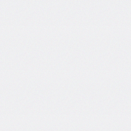
inset-
inline
inset-
inline-
end
inset-
inline-
start
isolation
justify-
content
justify-
items
justify-