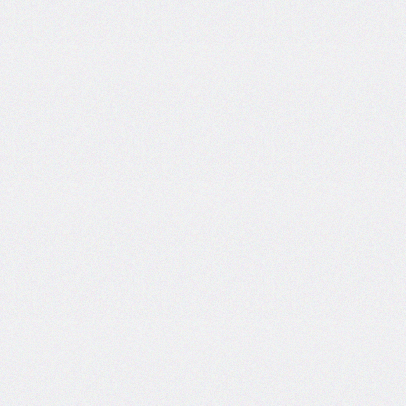
font-
size-
adjust
font-
stretch
font-
style
font-
variant
font-
variant-
caps
font-
weight
gap