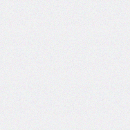
border-
end-
start-
radius
border-
image
border-
image-
outset
border-
image-
repeat
border-
image-
slice
border-
image-
source