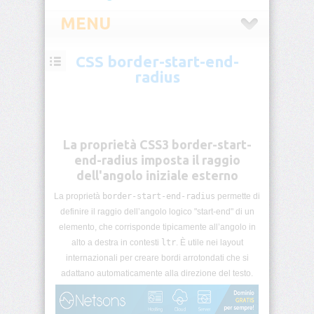
MENU
CSS border-start-end-
CSS
radius
Introduzione
CSS
Selettori
La proprietà CSS3 border-start-
CSS
end-radius imposta il raggio
dell'angolo iniziale esterno
Pseudo-
classi
La proprietà
border-start-end-radius
permette di
CSS
definire il raggio dell’angolo logico "start-end" di un
elemento, che corrisponde tipicamente all’angolo in
Pseudo-
alto a destra in contesti
ltr
. È utile nei layout
elementi
internazionali per creare bordi arrotondati che si
CSS
adattano automaticamente alla direzione del testo.
Unità
di