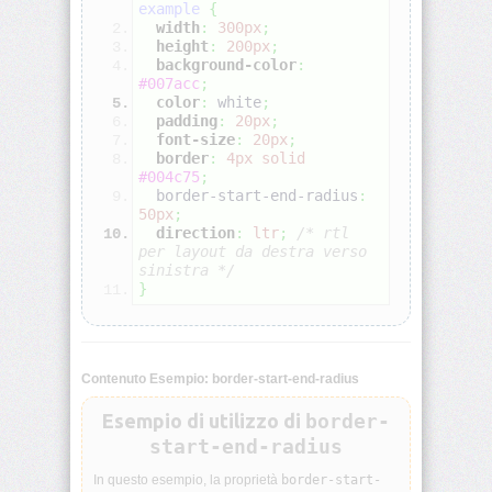
example
{
width
:
300px
;
height
:
200px
;
align-
background-color
:
self
#007acc
;
color
:
white
;
all
padding
:
20px
;
font-size
:
20px
;
border
:
4px
solid
animation
#004c75
;
  border-start-end-radius
:
50px
;
animation-
direction
:
ltr
;
/* rtl 
delay
per layout da destra verso 
sinistra */
}
animation-
direction
animation-
duration
Contenuto Esempio: border-start-end-radius
Esempio di utilizzo di
border-
animation-
start-end-radius
fill-
mode
In questo esempio, la proprietà
border-start-