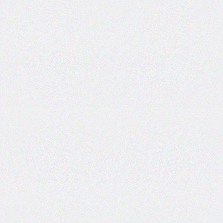
end
grid-
column-
start
grid-
row
grid-
row-
end
grid-
row-
start
grid-
template
grid-
template-