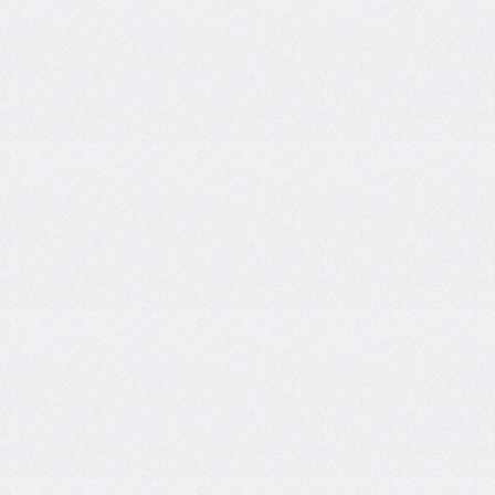
border-
spacing
border-
start-
end-
radius
border-
start-
start-
radius
border-
style
border-
top
border-
top-
color