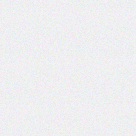
font-
family
font-
feature-
settings
font-
kerning
font-
palette
@font-
palette-
values
font-
size