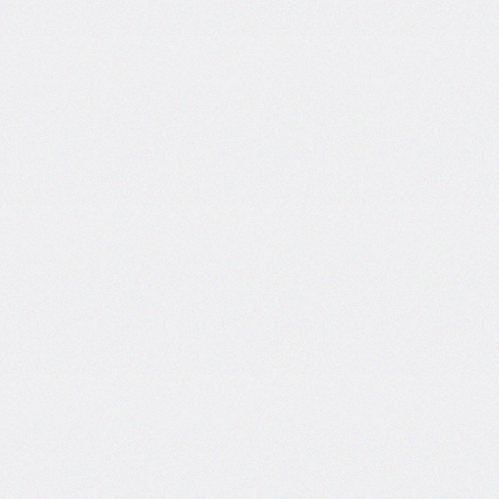
flex-
direction
flex-
flow
flex-
grow
flex-
shrink
flex-
wrap
float
@font-
face
font