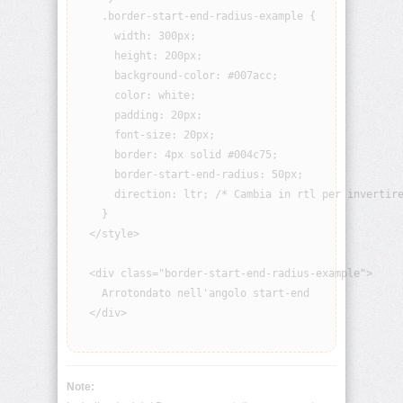
visibility
    .border-start-end-radius-example {

      width: 300px;

      height: 200px;

background
      background-color: #007acc;

      color: white;

background-
attachment
      padding: 20px;

      font-size: 20px;

      border: 4px solid #004c75;

background-
blend-
      border-start-end-radius: 50px;

mode
      direction: ltr; /* Cambia in rtl per invertire
    }

background-
  </style>

clip
  <div class="border-start-end-radius-example">

background-
    Arrotondato nell'angolo start-end

color
  </div>

background-
image
Note:
background-