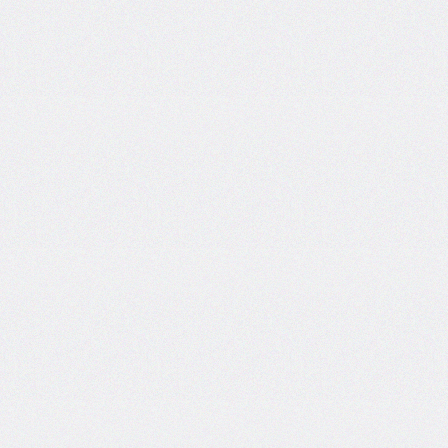
border-
image-
width
border-
inline
border-
inline-
color
border-
inline-
end
border-
inline-
end-
color
border-