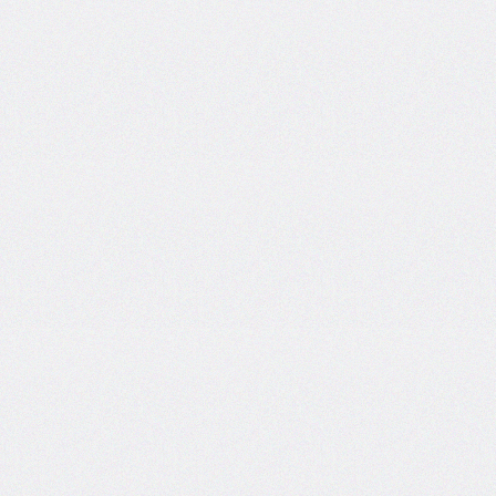
box-
decoration-
break
box-
shadow
box-
sizing
break-
after
break-
before
break-
inside
caption-