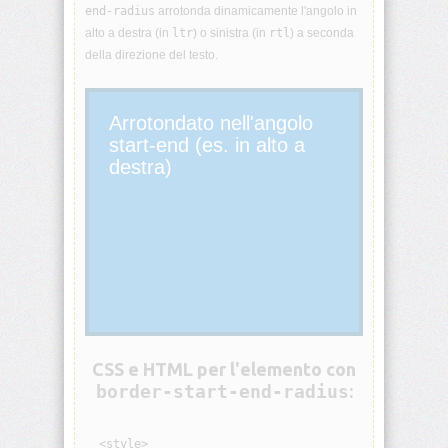
end-radius
arrotonda dinamicamente l'angolo in
animation-
alto a destra (in
ltr
) o sinistra (in
rtl
) a seconda
iteration-
count
della direzione del testo.
animation-
name
Arrotondato nell'angolo
start-end (es. in alto a
destra)
animation-
play-
state
animation-
timing-
function
aspect-
ratio
CSS e HTML per l'elemento con
backdrop-
border-start-end-radius
:
filter
  <style>

backface-