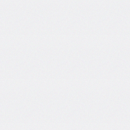
border-
left-
width
border-
radius
border-
right
border-
right-
color
border-
right-
style
border-
right-
width