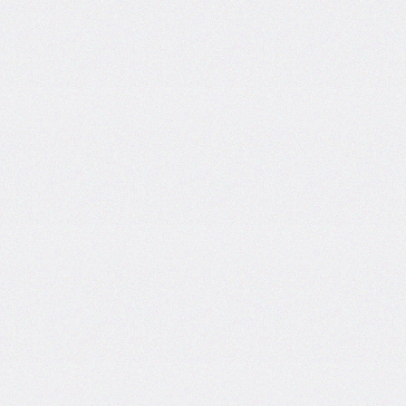
self
@keyframes
@layer
left
letter-
spacing
line-
height
list-
style
list-
style-
image