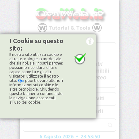
I Cookie su questo
sito:
T
- -
Il nostro sito utilizza cookie e
U - -
altre tecnologie in modo tale
che sia noi, sia i nostri partner,
Spiacenti!
possiamo ricordarci di te e
non disponibili
capire come tu e gli altri
visitatori utilizzate il nostro
Dati meteo
sito.
Qui
puoi trovare ulteriori
informazioni sui cookie e le
©2026
ilMeteo.it
altre tecnologie. Chiudendo
questo banner o continuando
Iscriviti
la navigazione acconsenti
all'uso dei cookie.
Accedi
6 Agosto 2026 • 23:53:53