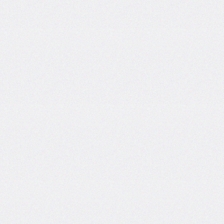
grid
grid-
area
grid-
auto-
columns
grid-
auto-
flow
grid-
auto-
rows
grid-
column
grid-
column-