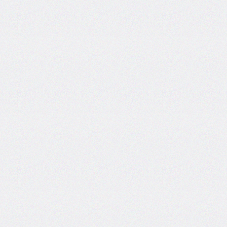
areas
grid-
template-
columns
grid-
template-
rows
hanging-
punctuation
height
hyphens
hyphenate-
character
image-
rendering