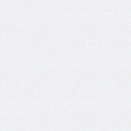
font-
family
font-
feature-
settings
font-
kerning
font-
palette
@font-
palette-
values
font-
size