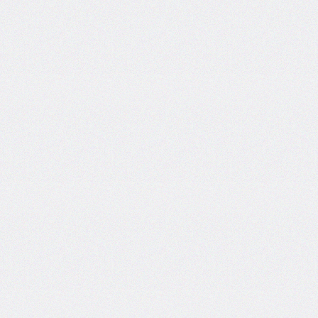
inline-
end-
style
border-
inline-
end-
width
border-
inline-
start
border-
inline-
start-
color
border-
inline-
start-
style
border-