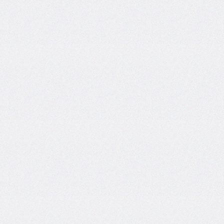
inset-
inline
inset-
inline-
end
inset-
inline-
start
isolation
justify-
content
justify-
items
justify-