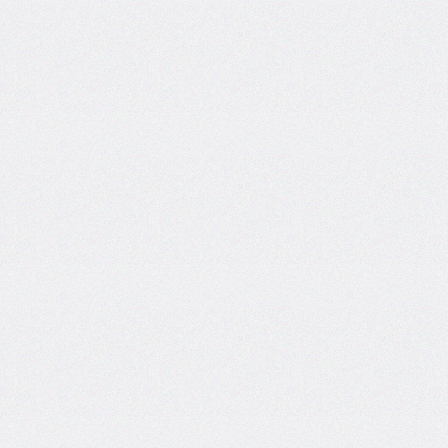
inline-
start-
width
border-
inline-
style
border-
inline-
width
border-
left
border-
left-
color
border-
left-
style