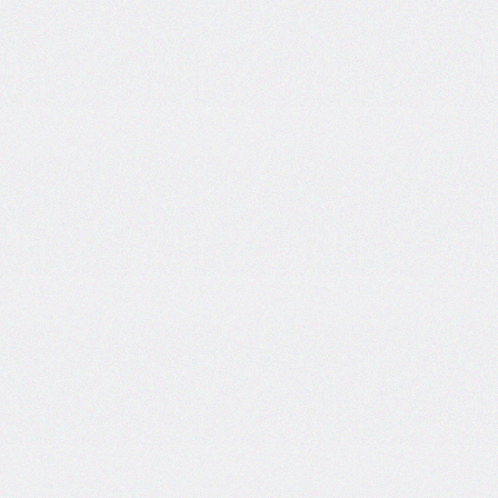
self
@keyframes
@layer
left
letter-
spacing
line-
height
list-
style
list-
style-
image