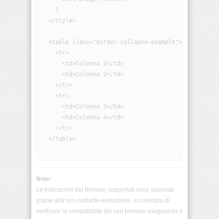
visibility
    }

  </style>

background
  <table class="border-collapse-example">

    <tr>

background-
attachment
      <td>Colonna 1</td>

      <td>Colonna 2</td>

background-
    </tr>

blend-
    <tr>

mode
      <td>Colonna 3</td>

      <td>Colonna 4</td>

background-
    </tr>

clip
  </table>

background-
color
Note:
background-
Le indicazioni dei Browser supportati sono superate
image
grazie alla loro costante evoluzione, si consiglia di
verificare la compatibilità dei vari browser eseguendo il
background-