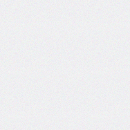
bottom-
right-
radius
border-
bottom-
style
border-
bottom-
width
border-
collapse
border-
color
border-
end-
end-
radius