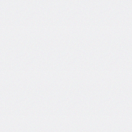
border-
end-
start-
radius
border-
image
border-
image-
outset
border-
image-
repeat
border-
image-
slice
border-
image-
source