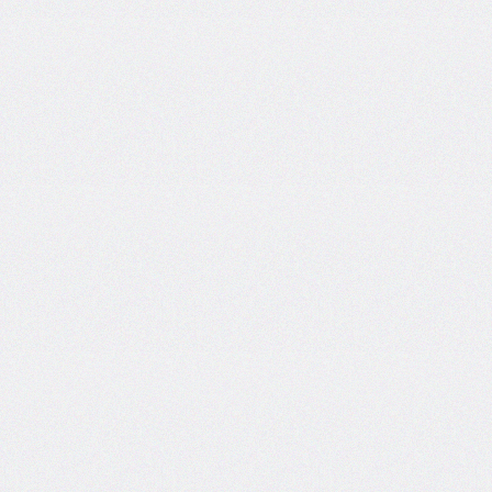
column-
span
column-
width
columns
@container
content
counter-
increment
counter-
reset
counter-
set