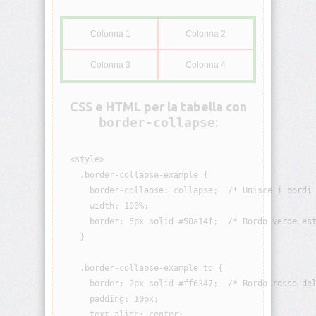
animation-
iteration-
Colonna 1
Colonna 2
count
Colonna 3
Colonna 4
animation-
name
CSS e HTML per la tabella con
animation-
border-collapse
:
play-
state
  <style>

animation-
    .border-collapse-example {

timing-
      border-collapse: collapse;  /* Unisce i bordi 
function
      width: 100%;

      border: 5px solid #50a14f;  /* Bordo verde est
aspect-
    }

ratio
    .border-collapse-example td {

backdrop-
filter
      border: 2px solid #ff6347;  /* Bordo rosso del
      padding: 10px;

      text-align: center;

backface-