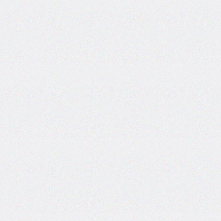
border-
spacing
border-
start-
end-
radius
border-
start-
start-
radius
border-
style
border-
top
border-
top-
color