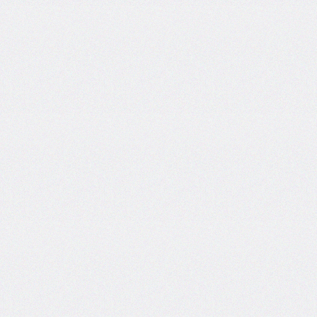
column-
fill
column-
gap
column-
rule
column-
rule-
color
column-
rule-
style
column-
rule-
width