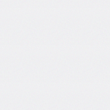
flex-
direction
flex-
flow
flex-
grow
flex-
shrink
flex-
wrap
float
@font-
face
font