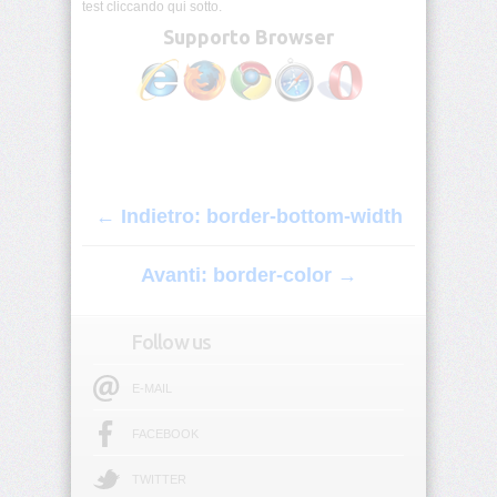
test cliccando qui sotto.
origin
Supporto Browser
background-
position
background-
position-
x
← Indietro: border-bottom-width
background-
position-
y
Avanti: border-color →
background-
repeat
Follow us
background-
E-MAIL
size
FACEBOOK
block-
size
TWITTER