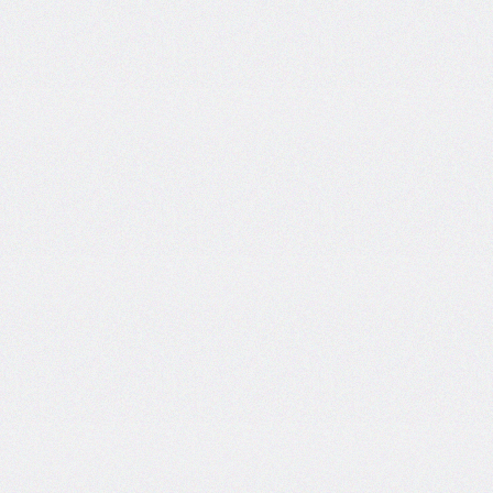
@import
initial-
letter
inline-
size
inset
inset-
block
inset-
block-
end
inset-
block-
start