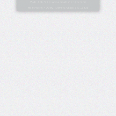
Visite: 866.731 | Pagina creata in 0.11 secondi
Ha richiesto: 7 Query | Memoria Usata: 340.16 KiB
border-
block-
style
border-
block-
width
border-
bottom
border-
bottom-
color
border-
bottom-
left-
radius
border-