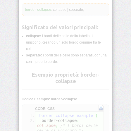
lunghezza
CSS
border-collapse
: collapse | separate;
Funzioni
CSS
Significato dei valori principali:
collapse:
i bordi delle celle della tabella si
Browser
CSS
uniscono, creando un solo bordo comune tra le
Test
celle.
separate:
i bordi delle celle sono separati, ognuna
CSS
con il proprio bordo.
/*
Commenti
Esempio proprietà: border-
*/
collapse
accent-
color
Codice Esempio: border-collapse
align-
CODE: CSS
content
.border-collapse-example
{
border-collapse
:
align-
collapse
;
/* I bordi delle 
items
celle si uniscono */