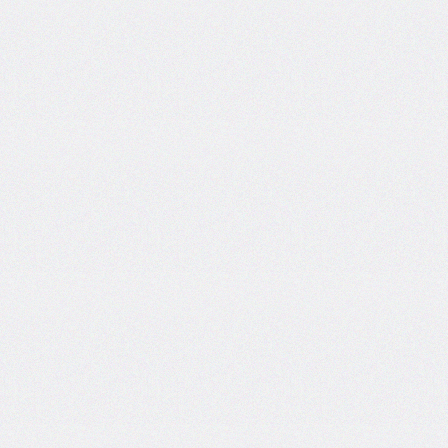
border-
left-
width
border-
radius
border-
right
border-
right-
color
border-
right-
style
border-
right-
width