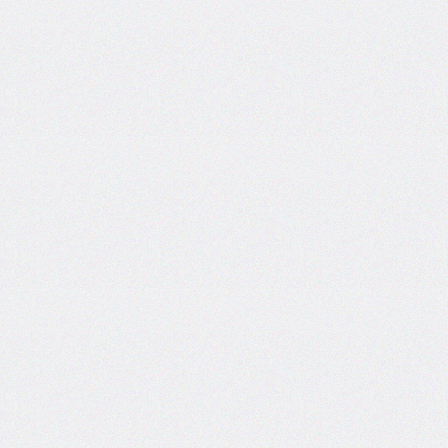
border-
top-
left-
radius
border-
top-
right-
radius
border-
top-
style
border-
top-
width
border-
width
bottom