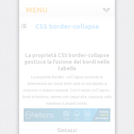
MENU
CSS border-collapse
CSS
Introduzione
CSS
La proprietà CSS border-collapse
Selettori
gestisce la fusione dei bordi nelle
CSS
tabelle
La proprietà
border-collapse
consente di
Pseudo-
classi
determinare se i bordi delle celle di una tabella si
CSS
uniscono o restano separati. Con il valore
collapse
, i
bordi si fondono, mentre con
separate
, ciascuna cella
Pseudo-
mantiene il proprio bordo.
elementi
CSS
Unità
Sintassi
di