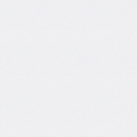
border-
image-
width
border-
inline
border-
inline-
color
border-
inline-
end
border-
inline-
end-
color
border-