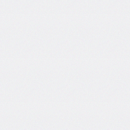
font-
size-
adjust
font-
stretch
font-
style
font-
variant
font-
variant-
caps
font-
weight
gap