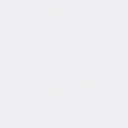
box-
decoration-
break
box-
shadow
box-
sizing
break-
after
break-
before
break-
inside
caption-