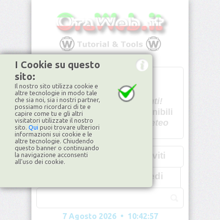
I Cookie su questo
sito:
T
- -
Il nostro sito utilizza cookie e
U - -
altre tecnologie in modo tale
che sia noi, sia i nostri partner,
Spiacenti!
possiamo ricordarci di te e
non disponibili
capire come tu e gli altri
visitatori utilizzate il nostro
Dati meteo
sito.
Qui
puoi trovare ulteriori
informazioni sui cookie e le
©2026
ilMeteo.it
altre tecnologie. Chiudendo
questo banner o continuando
Iscriviti
la navigazione acconsenti
all'uso dei cookie.
Accedi
7 Agosto 2026 • 10:42:59