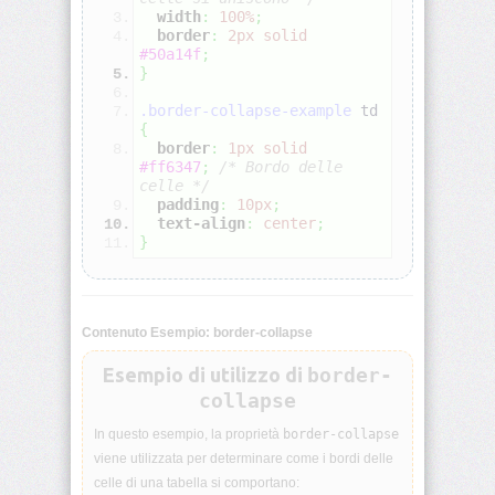
width
:
100%
;
border
:
2px
solid
align-
#50a14f
;
self
}
.border-collapse-example
 td 
all
{
border
:
1px
solid
#ff6347
;
/* Bordo delle 
animation
celle */
padding
:
10px
;
text-align
:
center
;
animation-
delay
}
animation-
direction
Contenuto Esempio: border-collapse
animation-
Esempio di utilizzo di
border-
duration
collapse
animation-
In questo esempio, la proprietà
border-collapse
fill-
viene utilizzata per determinare come i bordi delle
mode
celle di una tabella si comportano: