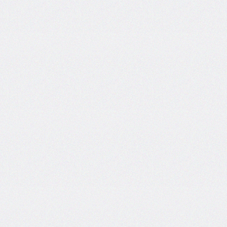
end
grid-
column-
start
grid-
row
grid-
row-
end
grid-
row-
start
grid-
template
grid-
template-