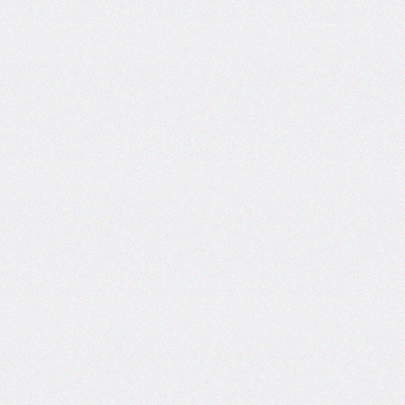
@counter-
style
cursor
direction
display
empty-
cells
filter
flex
flex-
basis