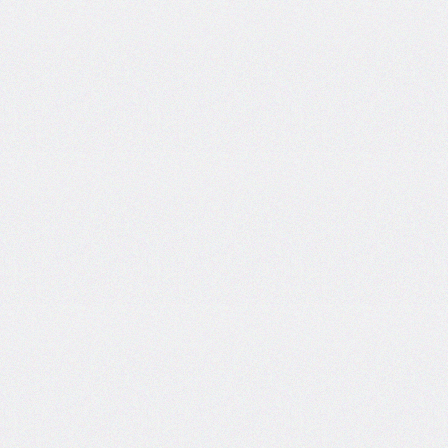
side
caret-
color
@charset
clear
clip
clip-
path
color
color-
scheme
column-
count