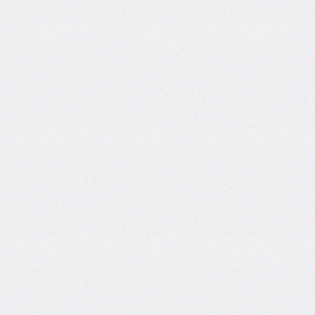
flex-
direction
flex-
flow
flex-
grow
flex-
shrink
flex-
wrap
float
@font-
face
font