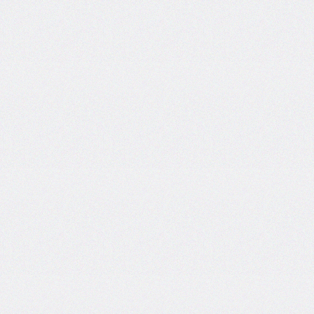
inset-
inline
inset-
inline-
end
inset-
inline-
start
isolation
justify-
content
justify-
items
justify-