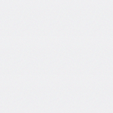
box-
decoration-
break
box-
shadow
box-
sizing
break-
after
break-
before
break-
inside
caption-