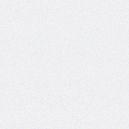
@import
initial-
letter
inline-
size
inset
inset-
block
inset-
block-
end
inset-
block-
start