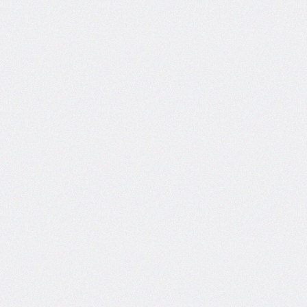
font-
family
font-
feature-
settings
font-
kerning
font-
palette
@font-
palette-
values
font-
size