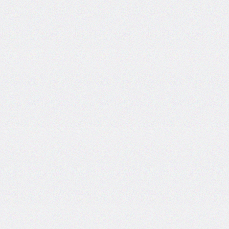
border-
image-
width
border-
inline
border-
inline-
color
border-
inline-
end
border-
inline-
end-
color
border-