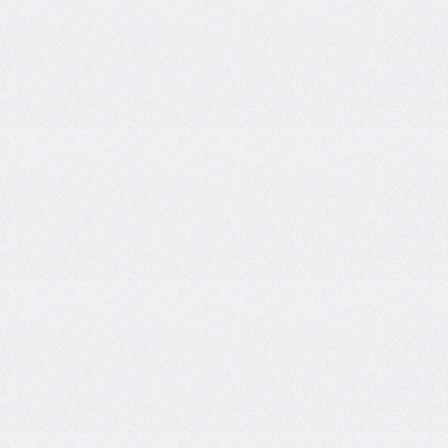
border-
spacing
border-
start-
end-
radius
border-
start-
start-
radius
border-
style
border-
top
border-
top-
color