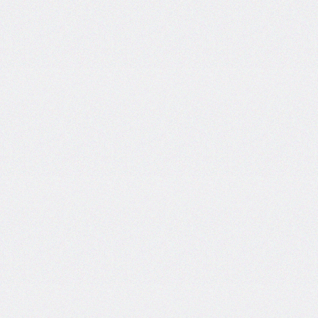
self
@keyframes
@layer
left
letter-
spacing
line-
height
list-
style
list-
style-
image