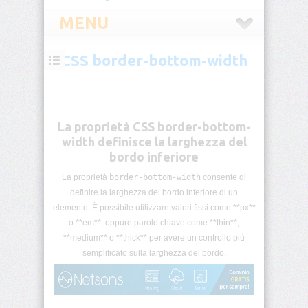
MENU
CSS border-bottom-width
CSS
Introduzione
CSS
La proprietà CSS border-bottom-
Selettori
width definisce la larghezza del
CSS
bordo inferiore
La proprietà
border-bottom-width
consente di
Pseudo-
classi
definire la larghezza del bordo inferiore di un
CSS
elemento. È possibile utilizzare valori fissi come **px**
o **em**, oppure parole chiave come **thin**,
Pseudo-
**medium** o **thick** per avere un controllo più
elementi
semplificato sulla larghezza del bordo.
CSS
Unità
di