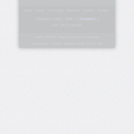
Home
Forum
Note Legali
Sostienici
Contatti
SiteMap
border-
block-
Copyright © 2009 ∼ 2026 •
۝ OraWeb.it ۝
style
IP: 216.73.216.191
border-
Visite: 868.672 | Pagina creata in 0.1 secondi
block-
Ha richiesto: 7 Query | Memoria Usata: 356.16 KiB
width
border-
bottom
border-
bottom-
color
border-
bottom-
left-
radius
border-