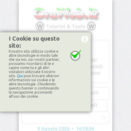
I Cookie su questo
sito:
T
- -
Il nostro sito utilizza cookie e
U - -
altre tecnologie in modo tale
che sia noi, sia i nostri partner,
Spiacenti!
possiamo ricordarci di te e
non disponibili
capire come tu e gli altri
visitatori utilizzate il nostro
Dati meteo
sito.
Qui
puoi trovare ulteriori
informazioni sui cookie e le
©2026
ilMeteo.it
altre tecnologie. Chiudendo
questo banner o continuando
Iscriviti
la navigazione acconsenti
all'uso dei cookie.
Accedi
9 Agosto 2026 • 16:28:09