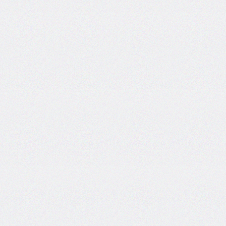
@counter-
style
cursor
direction
display
empty-
cells
filter
flex
flex-
basis