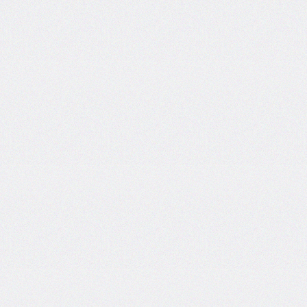
border-
end-
start-
radius
border-
image
border-
image-
outset
border-
image-
repeat
border-
image-
slice
border-
image-
source