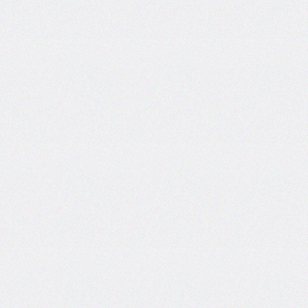
grid
grid-
area
grid-
auto-
columns
grid-
auto-
flow
grid-
auto-
rows
grid-
column
grid-
column-