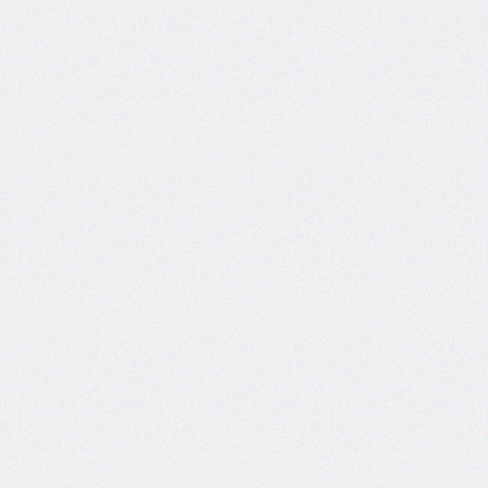
inline-
start-
width
border-
inline-
style
border-
inline-
width
border-
left
border-
left-
color
border-
left-
style