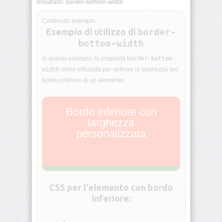
Risultato: border-bottom-width
animation-
iteration-
Contenuto esempio...
count
Esempio di utilizzo di
border-
bottom-width
animation-
name
In questo esempio, la proprietà
border-bottom-
width
viene utilizzata per definire la larghezza del
bordo inferiore di un elemento:
animation-
play-
state
Bordo inferiore con
larghezza
animation-
timing-
personalizzata
function
aspect-
ratio
CSS per l'elemento con bordo
backdrop-
inferiore:
filter
backface-