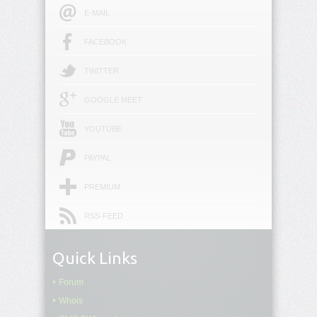
E-MAIL
border
FACEBOOK
border-
block
TWITTER
border-
GOOGLE MEET
block-
color
YOUTUBE
border-
PAYPAL
block-
end
PREMIUM
border-
block-
RSS-FEED
end-
color
Quick Links
border-
block-
Forum
end-
Whois
style