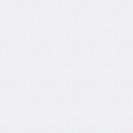
areas
grid-
template-
columns
grid-
template-
rows
hanging-
punctuation
height
hyphens
hyphenate-
character
image-
rendering