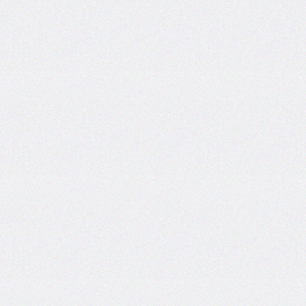
inline-
end-
style
border-
inline-
end-
width
border-
inline-
start
border-
inline-
start-
color
border-
inline-
start-
style
border-