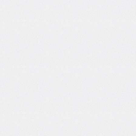
end
grid-
column-
start
grid-
row
grid-
row-
end
grid-
row-
start
grid-
template
grid-
template-