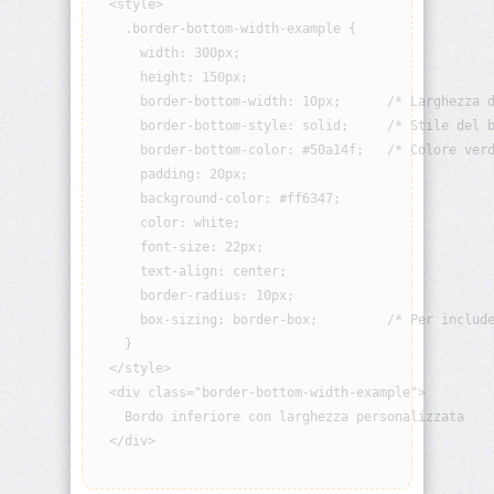
  <style>

visibility
    .border-bottom-width-example {

      width: 300px;

background
      height: 150px;

      border-bottom-width: 10px;      /* Larghezza d
background-
      border-bottom-style: solid;     /* Stile del b
attachment
      border-bottom-color: #50a14f;   /* Colore verd
      padding: 20px;

background-
      background-color: #ff6347;

blend-
      color: white;

mode
      font-size: 22px;

      text-align: center;

background-
      border-radius: 10px;

clip
      box-sizing: border-box;         /* Per include
    }

background-
color
  </style>

  <div class="border-bottom-width-example">

    Bordo inferiore con larghezza personalizzata

background-
image
  </div>

background-