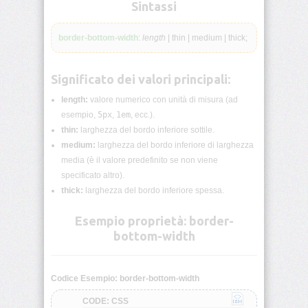
lunghezza
Sintassi
CSS
border-bottom-width
:
length
| thin | medium | thick;
Funzioni
CSS
Significato dei valori principali:
Browser
CSS
length:
valore numerico con unità di misura (ad
Test
esempio,
5px
,
1em
, ecc.).
thin:
larghezza del bordo inferiore sottile.
CSS
medium:
larghezza del bordo inferiore di larghezza
/*
media (è il valore predefinito se non viene
Commenti
*/
specificato altro).
thick:
larghezza del bordo inferiore spessa.
accent-
color
Esempio proprietà: border-
bottom-width
align-
content
Codice Esempio: border-bottom-width
align-
CODE: CSS
items