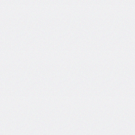
column-
span
column-
width
columns
@container
content
counter-
increment
counter-
reset
counter-
set