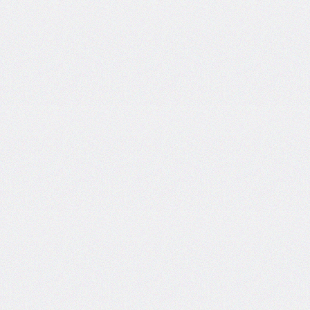
side
caret-
color
@charset
clear
clip
clip-
path
color
color-
scheme
column-
count