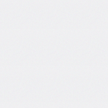
border-
left-
width
border-
radius
border-
right
border-
right-
color
border-
right-
style
border-
right-
width