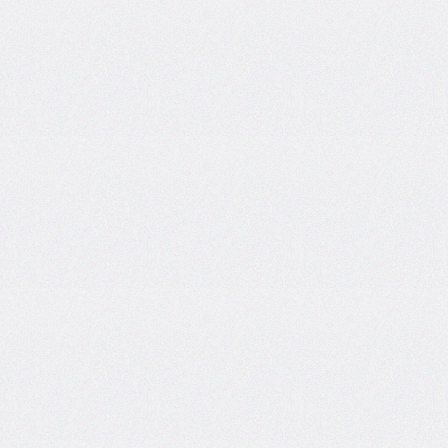
border-
top-
left-
radius
border-
top-
right-
radius
border-
top-
style
border-
top-
width
border-
width
bottom