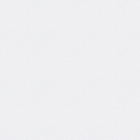
font-
size-
adjust
font-
stretch
font-
style
font-
variant
font-
variant-
caps
font-
weight
gap