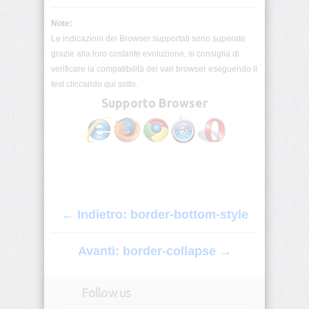
origin
Note:
Le indicazioni dei Browser supportati sono superate
background-
position
grazie alla loro costante evoluzione, si consiglia di
verificare la compatibilità dei vari browser eseguendo il
background-
test cliccando qui sotto.
position-
Supporto Browser
x
background-
position-
y
background-
repeat
← Indietro: border-bottom-style
background-
size
Avanti: border-collapse →
block-
size
Follow us