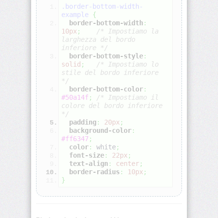
.border-bottom-width-
example
{
align-
border-bottom-width
:
self
10px
;
   /* Impostiamo la 
larghezza del bordo 
inferiore */
all
border-bottom-style
:
solid
;
  /* Impostiamo lo 
stile del bordo inferiore 
animation
*/
border-bottom-color
:
#50a14f
;
/* Impostiamo il 
animation-
colore del bordo inferiore 
delay
*/
padding
:
20px
;
animation-
background-color
:
direction
#ff6347
;
color
:
white
;
font-size
:
22px
;
animation-
text-align
:
center
;
duration
border-radius
:
10px
;
}
animation-
fill-
mode