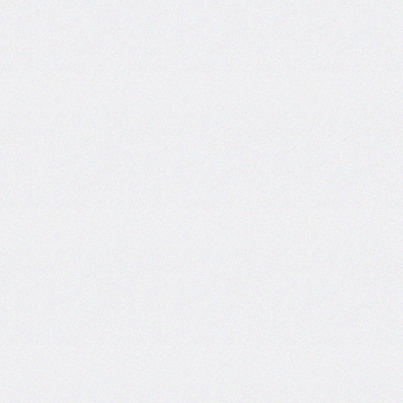
bottom-
right-
radius
border-
bottom-
style
border-
bottom-
width
border-
collapse
border-
color
border-
end-
end-
radius