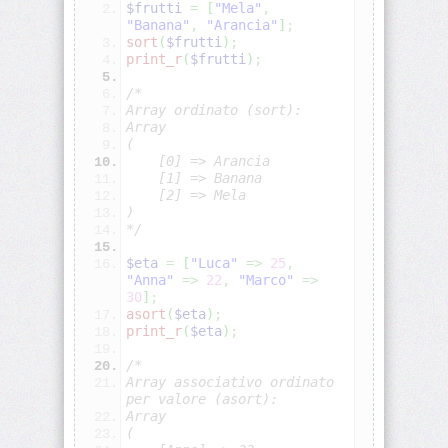
Upload
$frutti
=
[
"Mela"
,
file
"Banana"
,
"Arancia"
]
;
sort
(
$frutti
)
;
print_r
(
$frutti
)
;
PHP:
File
/*
(lettura/scrittura)
Array ordinato (sort):
Array
PHP:
(
Cookie
    [0] => Arancia
    [1] => Banana
    [2] => Mela
PHP:
)
Sessioni
*/
$eta
=
[
"Luca"
=>
25
,
PHP:
"Anna"
=>
22
,
"Marco"
=>
Password
30
]
;
e
asort
(
$eta
)
;
hashing
print_r
(
$eta
)
;
PHP:
/*
Login
Array associativo ordinato 
e
per valore (asort):
registrazione
Array
(