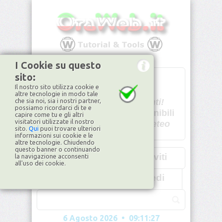
I Cookie su questo
sito:
T
- -
Il nostro sito utilizza cookie e
U - -
altre tecnologie in modo tale
che sia noi, sia i nostri partner,
Spiacenti!
possiamo ricordarci di te e
non disponibili
capire come tu e gli altri
visitatori utilizzate il nostro
Dati meteo
sito.
Qui
puoi trovare ulteriori
informazioni sui cookie e le
©2026
ilMeteo.it
altre tecnologie. Chiudendo
questo banner o continuando
Iscriviti
la navigazione acconsenti
all'uso dei cookie.
Accedi
6 Agosto 2026 • 09:11:28