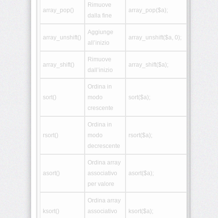
Rimuove
PHP:
array_pop()
array_pop($a);
dalla fine
Include
e
require
Aggiunge
array_unshift()
array_unshift($a, 0);
all’inizio
PHP:
Rimuove
JSON
array_shift()
array_shift($a);
dall’inizio
PHP:
Ordina in
AJAX
sort()
modo
sort($a);
crescente
PHP:
Form
Ordina in
contatti
rsort()
modo
rsort($a);
decrescente
PHP:
Sistema
Ordina array
login
asort()
associativo
asort($a);
per valore
PHP:
API
Ordina array
REST
ksort()
associativo
ksort($a);
base