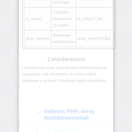
per chiave
Controlla
PHP:
Struttura
in_array()
presenza di
in_array("x",$a);
MVC
un valore
Restituisce
PHP:
array_search()
array_search("x",$a);
Tabella
indice/chiave
funzioni
stringhe
Considerazioni
Home
Le funzioni per array sono strumenti fondamentali per
HTML
manipolare i dati. Permettono di evitare codice
ridondante e rendono il lavoro più rapido ed efficace.
CSS
JavaScript
Generatori
← Indietro: PHP: Array
multidimensionali
Varie
&