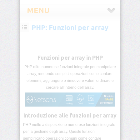
MENU
PHP: Funzioni per array
PHP
Introduzione
PHP
Funzioni per array in PHP
PHP
e
PHP offre numerose funzioni integrate per manipolare
i
array, rendendo semplici operazioni come contare
server
elementi, aggiungere o rimuovere valori, ordinare e
web
cercare all’interno dell’array.
Installazione
PHP
Introduzione alle funzioni per array
Il
primo
PHP mette a disposizione numerose funzioni integrate
script
PHP
per la gestione degli array. Queste funzioni
semplificano operazioni comuni come contare