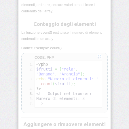
elementi, ordinare, cercare valori o modificare il
Sintassi
base
contenuto dell’array.
di
PHP
Conteggio degli elementi
PHP:
La funzione
count()
restituisce il numero di elementi
Commenti
contenuti in un array.
Codice Esempio: count()
PHP:
Variabili
CODE: PHP
<?php
PHP:
$frutti
=
[
"Mela"
,
Tipi
"Banana"
,
"Arancia"
]
;
di
echo
"Numero di elementi: "
dati
.
count
(
$frutti
)
;
?>
<!-- Output nel browser:
PHP:
Numero di elementi: 3
Costanti
-->
PHP:
Operatori
Aggiungere o rimuovere elementi