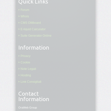
Quick Links
Forum
Whois
CMS OWboard
E-liquid Calculator
Suite Generator Online
Information
Privacy
Cookie
Note Legali
Hosting
Link Consigliati
Contact
Information
OraWeb Group