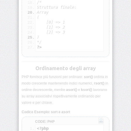
Array
/*
multidimensionali
Struttura finale:
Array
(
PHP:
    [0] => 1
Funzioni
    [1] => 2
per
    [2] => 3
array
)
*/
?>
PHP:
Stringhe
PHP:
Ordinamento degli array
Input
utente
PHP fornisce più funzioni per ordinare:
sort()
ordina in
($_GET
modo crescente mantenendo indici numerici,
rsort()
in
e
$_POST)
ordine decrescente, mentre
asort()
e
ksort()
lavorano
su array associativi rispettivamente ordinando per
valore e per chiave.
PHP:
Validazione
Codice Esempio: sort e asort
dati
CODE: PHP
PHP:
<?php