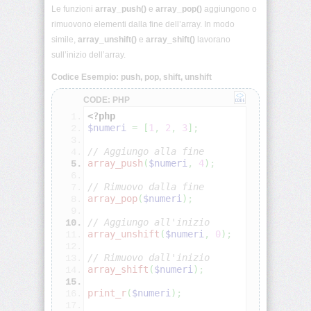
PHP:
Le funzioni
array_push()
e
array_pop()
aggiungono o
Condizioni
rimuovono elementi dalla fine dell’array. In modo
simile,
array_unshift()
e
array_shift()
lavorano
PHP:
sull’inizio dell’array.
Cicli
Codice Esempio: push, pop, shift, unshift
PHP:
CODE: PHP
Scope
<?php
variabili
$numeri
=
[
1
,
2
,
3
]
;
PHP:
// Aggiungo alla fine
Funzioni
array_push
(
$numeri
,
4
)
;
// Rimuovo dalla fine
PHP:
array_pop
(
$numeri
)
;
Array
indicizzati
// Aggiungo all'inizio
array_unshift
(
$numeri
,
0
)
;
PHP:
// Rimuovo dall'inizio
Array
array_shift
(
$numeri
)
;
associativi
print_r
(
$numeri
)
;
PHP: