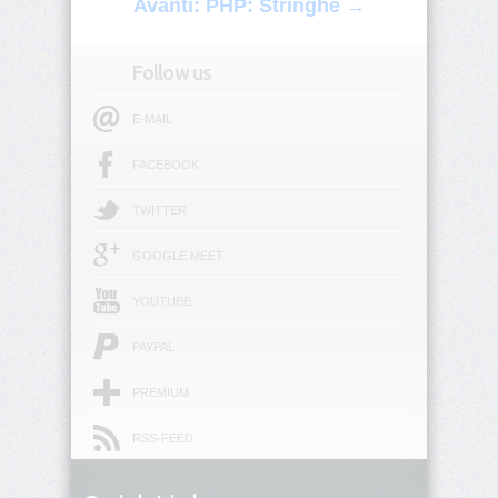
Avanti: PHP: Stringhe →
Old
OWboard
Follow us
E-
liquid
E-MAIL
Calc
FACEBOOK
Whois
TWITTER
GOOGLE MEET
YOUTUBE
PAYPAL
PREMIUM
RSS-FEED