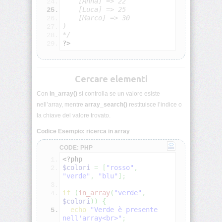
    [Anna] => 22
PHP:
    [Luca] => 25
Sicurezza
    [Marco] => 30
base
)
*/
?>
PHP:
Programmazione
a
oggetti
Cercare elementi
PHP:
Con
in_array()
si controlla se un valore esiste
Classi
nell’array, mentre
array_search()
restituisce l’indice o
e
oggetti
la chiave del valore trovato.
Codice Esempio: ricerca in array
PHP:
Visibilità
CODE: PHP
ed
<?php
ereditarietà
$colori
=
[
"rosso"
,
"verde"
,
"blu"
]
;
PHP:
if
(
in_array
(
"verde"
,
Metodi
$colori
)
)
{
statici
echo
"Verde è presente 
e
costruttori
nell'array<br>"
;