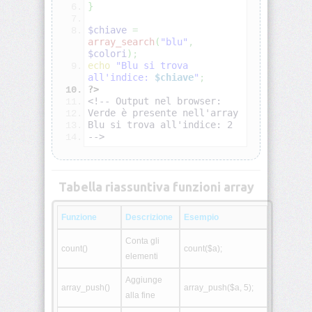
}
PHP:
$chiave
=
Connessione
array_search
(
"blu"
,
MySQL
$colori
)
;
(mysqli)
echo
"Blu si trova 
all'indice: 
$chiave
"
;
?>
PHP:
<!-- Output nel browser:
Query
Verde è presente nell'array
SQL
Blu si trova all'indice: 2
-->
PHP:
PDO
e
prepared
Tabella riassuntiva funzioni array
statements
Funzione
Descrizione
Esempio
PHP:
Gestione
Conta gli
errori
count()
count($a);
elementi
PHP:
Aggiunge
array_push()
array_push($a, 5);
Debugging
alla fine