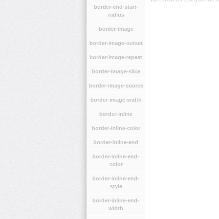
border-end-start-
radius
border-image
border-image-outset
border-image-repeat
border-image-slice
border-image-source
border-image-width
border-inline
border-inline-color
border-inline-end
border-inline-end-
color
border-inline-end-
style
border-inline-end-
width