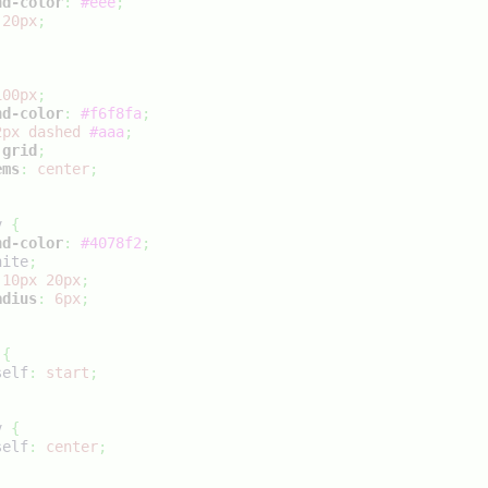
nd-color
:
#eee
;
20px
;
100px
;
nd-color
:
#f6f8fa
;
2px
dashed
#aaa
;
grid
;
ems
:
center
;
v 
{
nd-color
:
#4078f2
;
hite
;
10px
20px
;
adius
:
6px
;
 
{
self
:
start
;
v 
{
self
:
center
;