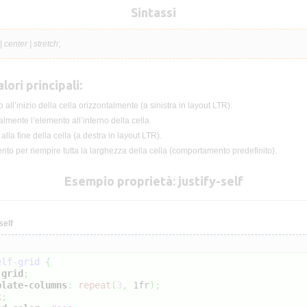
Sintassi
| center | stretch
;
lori principali:
 all’inizio della cella orizzontalmente (a sinistra in layout LTR).
lmente l’elemento all’interno della cella.
alla fine della cella (a destra in layout LTR).
nto per riempire tutta la larghezza della cella (comportamento predefinito).
Esempio proprietà: justify-self
self
elf-grid
{
grid
;
plate-columns
:
repeat
(
3
,
 1fr
)
;
x
;