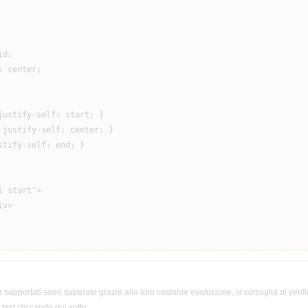
d;

 center;

justify-self: start; }

 justify-self: center; }

tify-self: end; }

 start">

v>

 supportati sono superate grazie alla loro costante evoluzione, si consiglia di verifi
test cliccando qui sotto.