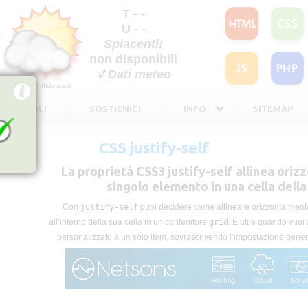
T
- -
U - -
Spiacenti!
non disponibili
Dati meteo
©2026
ilMeteo.it
TE LEGALI
SOSTIENICI
INFO
SITEMAP
CSS justify-self
La proprietà CSS3 justify-self allinea ori
singolo elemento in una cella della 
Con
justify-self
puoi decidere come allineare orizzontalment
all’interno della sua cella in un contenitore
grid
. È utile quando vuoi
personalizzato a un solo item, sovrascrivendo l’impostazione gener