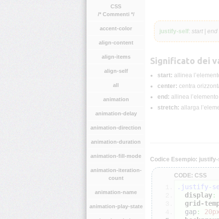
CSS
/* Commenti */
accent-color
justify-self
:
start | end 
align-content
align-items
Significato dei va
align-self
start:
allinea l’elemento
all
center:
centra orizzonta
end:
allinea l’elemento 
animation
stretch:
allarga l’eleme
animation-delay
animation-direction
animation-duration
animation-fill-mode
Codice Esempio: justify-
animation-iteration-
CODE: CSS
count
.justify-s
animation-name
display
:
grid-tem
animation-play-state
  gap
:
20p