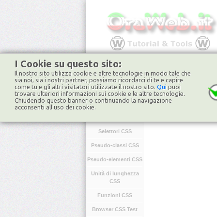
I Cookie su questo sito:
Il nostro sito utilizza cookie e altre tecnologie in modo tale che
HOME
FORUM
NO
sia noi, sia i nostri partner, possiamo ricordarci di te e capire
come tu e gli altri visitatori utilizzate il nostro sito.
Qui
puoi
trovare ulteriori informazioni sui cookie e le altre tecnologie.
Chiudendo questo banner o continuando la navigazione
CSS
acconsenti all'uso dei cookie.
Introduzione CSS
Selettori CSS
Pseudo-classi CSS
Pseudo-elementi CSS
Unità di lunghezza
CSS
Funzioni CSS
Browser CSS Test