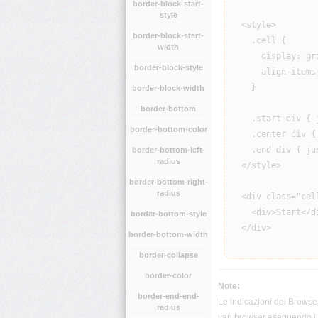
border-block-start-
style
  <style>

border-block-start-
    .cell {

width
      display: gri
border-block-style
      align-items:
    }

border-block-width
border-bottom
    .start div { 
border-bottom-color
    .center div {
    .end div { jus
border-bottom-left-
radius
  </style>

border-bottom-right-
radius
  <div class="cell
    <div>Start</di
border-bottom-style
  </div>

border-bottom-width
border-collapse
border-color
Note:
border-end-end-
Le indicazioni dei Browser
radius
vari browser eseguendo il 