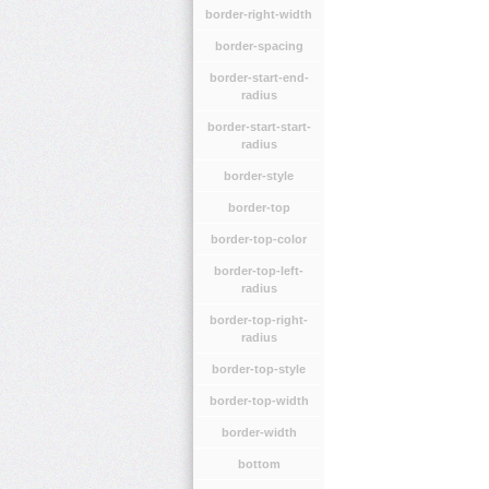
border-right-width
border-spacing
border-start-end-
radius
border-start-start-
radius
border-style
border-top
border-top-color
border-top-left-
radius
border-top-right-
radius
border-top-style
border-top-width
border-width
bottom