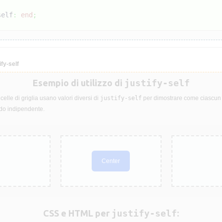
self
:
end
;
fy-self
Esempio di utilizzo di
justify-self
celle di griglia usano valori diversi di
justify-self
per dimostrare come ciascun 
do indipendente.
Center
CSS e HTML per
justify-self
: