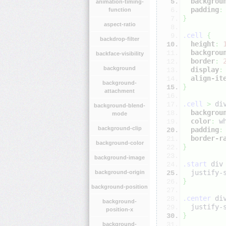
backgrou
animation-timing-
padding
:
function
}
aspect-ratio
.cell
{
backdrop-filter
height
:
backgrou
backface-visibility
border
:
background
display
:
align-it
background-
}
attachment
.cell
>
 di
background-blend-
backgrou
mode
color
:
w
background-clip
padding
:
border-r
background-color
}
background-image
.start
 div
  justify-
background-origin
}
background-position
.center
 di
background-
  justify-
position-x
}
background-